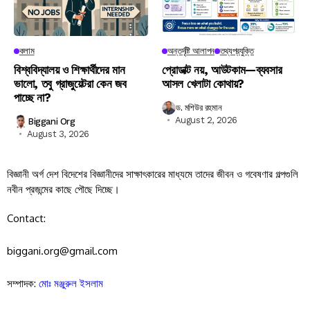
কলাম
অন্তর্দৃষ্টি আলাপন
তথ্যপ্রযুক্তি
বিশ্ববিদ্যালয় ও শিক্ষার্থীদের মান
প্রোডাক্ট নয়, আউটকাম—ব্যবসার
ভালো, তবু গ্রাজুয়েটরা কেন জব
আসল খেলাটা কোথায়?
পাচ্ছে না?
ড. মশিউর রহমান
August 2, 2026
Biggani Org
August 3, 2026
বিজ্ঞানী অর্গ দেশ বিদেশের বিজ্ঞানীদের সাক্ষাৎকারের মাধ্যমে তাদের জীবন ও গবেষণার গল্পগুলি
নবীন প্রজন্মের কাছে পৌছে দিচ্ছে।
Contact:
biggani.org@gmail.com
সম্পাদক:
মোঃ মঞ্জুরুল ইসলাম