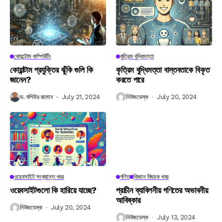
কোয়ান্টাম কম্পিউটিং
কৃত্রিম বুদ্ধিমত্তা
কোয়ান্টাম প্রযুক্তির ঝুঁকি গুলি কি
কৃত্রিম বুদ্ধিমত্তা বাস্তবতাকে বিকৃত
জানেন?
করতে পারে
ড. মশিউর রহমান
July 21, 2024
নিউজডেস্ক
July 20, 2024
ওয়েবসাইট সংক্রান্ত খবর
গণিত
বিজ্ঞান বিষয়ক খবর
ওয়েবসাইটগুলো কি হারিয়ে যাচ্ছে?
প্রাচীন ব্যাবিলনীয় গণিতের অভাবনীয়
আবিষ্কার
নিউজডেস্ক
July 20, 2024
নিউজডেস্ক
July 13, 2024