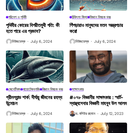
পরিবেশ ও পৃথিবী
চিকিৎসা বিদ্যা
বিজ্ঞান বিষয়ক খবর
পৃথিবীর কোরের বিপরীতমুখী গতি: কী
পিঁপড়ারাও মানুষদের মতন অস্ত্রপচার
হতে পারে এর প্রভাব?
করে!
নিউজডেস্ক
July 6, 2024
নিউজডেস্ক
July 6, 2024
জেনেটিকস
বায়োটেকনলজি
বিজ্ঞান বিষয়ক খবর
সাক্ষাৎকার
গ্রীনল্যান্ড শার্ক: দীর্ঘায়ু জীবনের রহস্য
#০৭৮ বিজ্ঞানীর সাক্ষাৎকার : স্মার্ট-
উন্মোচন
স্বাস্থ্যসেবার বিজ্ঞানী মাহবুব উল আলম
নিউজডেস্ক
July 6, 2024
ড. মশিউর রহমান
July 12, 2023