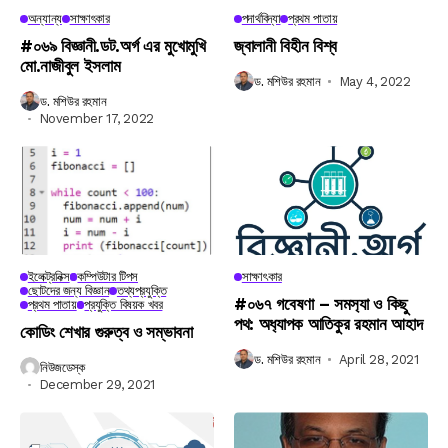
অন্যান্য
সাক্ষাৎকার
পদার্থবিদ্যা
প্রথম পাতায়
#০৬৯ বিজ্ঞানী.ডট.অর্গ এর মুখোমুখি
জ্বালানী বিহীন বিশ্ব
মো.নাজীবুল ইসলাম
ড. মশিউর রহমান
May 4, 2022
ড. মশিউর রহমান
November 17, 2022
ইলেক্ট্রনিক্স
কম্পিউটার টিপস
সাক্ষাৎকার
ছোটদের জন্য বিজ্ঞান
তথ্যপ্রযুক্তি
#০৬৭ গবেষণা – সমস‍্যা ও কিছু
প্রথম পাতায়
প্রযুক্তি বিষয়ক খবর
পথ: অধ‍্যাপক আতিকুর রহমান আহাদ
কোডিং শেখার গুরুত্ব ও সম্ভাবনা
ড. মশিউর রহমান
April 28, 2021
নিউজডেস্ক
December 29, 2021