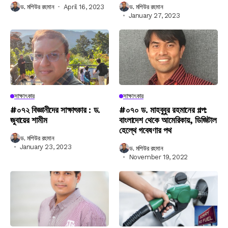
ড. মশিউর রহমান
April 16, 2023
ড. মশিউর রহমান
January 27, 2023
সাক্ষাৎকার
সাক্ষাৎকার
#০৭২ বিজ্ঞানীদের সাক্ষাৎকার : ড.
#০৭০ ড. মাহবুবুর রহমানের গল্প:
জুবায়ের শামীম
বাংলাদেশ থেকে আমেরিকায়, ডিজিটাল
হেল্থে গবেষণার পথ
ড. মশিউর রহমান
January 23, 2023
ড. মশিউর রহমান
November 19, 2022