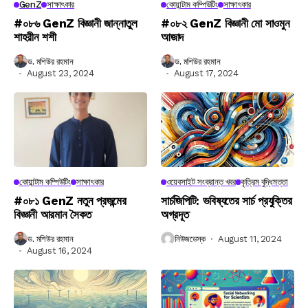
GenZ
সাক্ষাৎকার
কোয়ান্টাম কম্পিউটিং
সাক্ষাৎকার
#০৮৬ GenZ বিজ্ঞানী জান্নাতুল
#০৮২ GenZ বিজ্ঞানী মো সাওমুন
শাহরীন শশী
আজাদ
ড. মশিউর রহমান
ড. মশিউর রহমান
August 23, 2024
August 17, 2024
কোয়ান্টাম কম্পিউটিং
সাক্ষাৎকার
ওয়েবসাইট সংক্রান্ত খবর
কৃত্রিম বুদ্ধিমত্তা
#০৮১ GenZ নতুন প্রজন্মের
সার্চজিপিটি: ভবিষ্যতের সার্চ প্রযুক্তির
বিজ্ঞানী আরমান সৈকত
অগ্রদূত
ড. মশিউর রহমান
নিউজডেস্ক
August 11, 2024
August 16, 2024