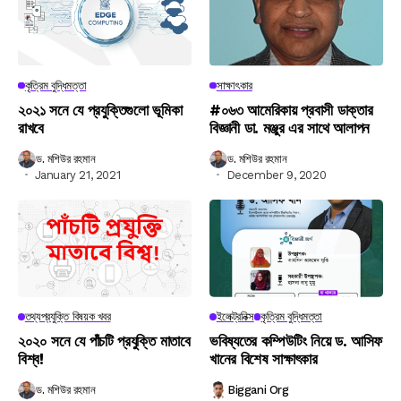
কৃত্রিম বুদ্ধিমত্তা
সাক্ষাৎকার
২০২১ সনে যে প্রযুক্তিগুলো ভূমিকা
#০৬৩ আমেরিকায় প্রবাসী ডাক্তার
রাখবে
বিজ্ঞানী ডা. মঞ্জুর এর সাথে আলাপন
ড. মশিউর রহমান
ড. মশিউর রহমান
January 21, 2021
December 9, 2020
তথ্যপ্রযুক্তি বিষয়ক খবর
ইলেক্ট্রনিক্স
কৃত্রিম বুদ্ধিমত্তা
২০২০ সনে যে পাঁচটি প্রযুক্তি মাতাবে
ভবিষ্যতের কম্পিউটিং নিয়ে ড. আসিফ
বিশ্ব!
খানের বিশেষ সাক্ষাৎকার
ড. মশিউর রহমান
Biggani Org