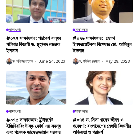
সাক্ষাৎকার
সাক্ষাৎকার
#০৭৭ সাক্ষাৎকার: পরিবেশ বান্ধব
#০৭৬ সাক্ষাৎকার: হেলথ
পলিমার বিজ্ঞানী ড. মুহাম্মদ নজরুল
ইনফরমেটিকস বিশেষজ্ঞ মো. আমিনুল
ইসলাম
ইসলাম
ড. মশিউর রহমান
June 24, 2023
ড. মশিউর রহমান
May 29, 2023
সাক্ষাৎকার
সাক্ষাৎকার
#০৭৫ সাক্ষাতকার: ইন্টারনেট
#০৭৪ ড. নিসা খানের জীবন ও
ইঞ্জিনিয়ারিং টাস্ক ফোর্স এর সদস্য
গবেষণা: বাংলাদেশের মেধাবী বিজ্ঞানীর
এবং গবেষক জাহেদুজ্জামান সরকার
অভিজ্ঞতা ও পরামর্শ