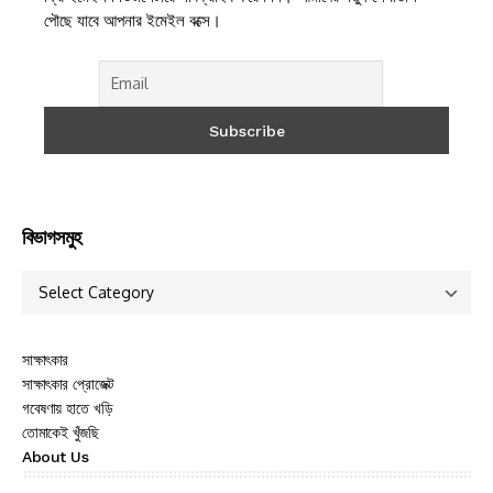
পৌছে যাবে আপনার ইমেইল বক্সে।
বিভাগসমুহ
সাক্ষাৎকার
সাক্ষাৎকার প্রোজেক্ট
গবেষণায় হাতে খড়ি
তোমাকেই খুঁজছি
About Us