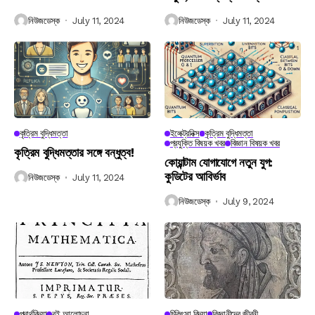
নিউজডেস্ক
July 11, 2024
নিউজডেস্ক
July 11, 2024
কৃত্রিম বুদ্ধিমত্তা
ইলেক্ট্রনিক্স
কৃত্রিম বুদ্ধিমত্তা
প্রযুক্তি বিষয়ক খবর
বিজ্ঞান বিষয়ক খবর
কৃত্রিম বুদ্ধিমত্তার সঙ্গে বন্ধুত্ব!
কোয়ান্টাম যোগাযোগে নতুন যুগ:
কুডিটের আবির্ভাব
নিউজডেস্ক
July 11, 2024
নিউজডেস্ক
July 9, 2024
পদার্থবিদ্যা
বই আলোচনা
চিকিৎসা বিদ্যা
বিজ্ঞানীদের জীবনী