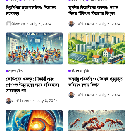
প্রিন্সিপিয়া ম্যাথেমেটিকা: বিজ্ঞানের
মুসলিম বিজ্ঞানীদের অবদান: ইবনে
মহাকাব্য
সিনার চিকিৎসা বিজ্ঞানের বিপ্লব
নিউজডেস্ক
July 6, 2024
ড. মশিউর রহমান
July 6, 2024
তথ্যপ্রযুক্তি
পরিবেশ ও পৃথিবী
কোডিংয়ের গুরুত্ব: শিক্ষার্থী এবং
জলবায়ু পরিবর্তন ও টেকসই প্রযুক্তি:
পেশাগত উন্নয়নের জন্য ভবিষ্যতের
ভবিষ্যৎ রক্ষায় বিজ্ঞান
সাফল্যের পথ
ড. মশিউর রহমান
July 6, 2024
ড. মশিউর রহমান
July 6, 2024