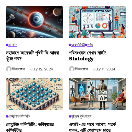
মহাকাশ
ওয়েব রিভিউ
গণিত
মহাকাশে আরেকটি পৃথিবী কি আমরা
পরিসংখ্যান শেখার সাইট:
খুঁজে পাব?
Statology
নিউজডেস্ক
July 12, 2024
নিউজডেস্ক
July 11, 2024
কোয়ান্টাম কম্পিউটিং
কৃত্রিম বুদ্ধিমত্তা
কোয়ান্টাম কম্পিউটিং: ভবিষ্যতের
এআই-এর সাথে আবেগ: সতর্ক
কম্পিউটার
থাকুন, এটি প্রোগ্রাম মাত্র