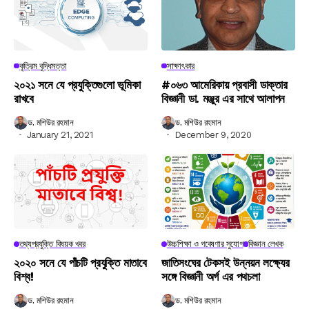
কৃত্রিম বুদ্ধিমত্তা
সাক্ষাৎকার
২০২১ সনে যে প্রযুক্তিগুলো ভূমিকা
#০৬৩ আমেরিকায় প্রবাসী ডাক্তার
রাখবে
বিজ্ঞানী ডা. মঞ্জুর এর সাথে আলাপন
ড. মশিউর রহমান
ড. মশিউর রহমান
January 21, 2021
December 9, 2020
তথ্যপ্রযুক্তি বিষয়ক খবর
উচ্চশিক্ষা ও গবেষণার সুযোগ
বিজ্ঞান লেখক
২০২০ সনে যে পাঁচটি প্রযুক্তি মাতাবে
জাতিসংঘের টেকসই উন্নয়ন লক্ষ্যের
বিশ্ব!
সঙ্গে বিজ্ঞানী অর্গ এর পথচলা
ড. মশিউর রহমান
ড. মশিউর রহমান