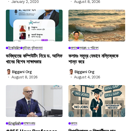
January 2, 2020
August 8, 2026
ইলেক্ট্রনিক্স
কৃত্রিম বুদ্ধিমত্তা
কলাম
স্বাস্থ্য ও পরিবেশ
ভবিষ্যতের কম্পিউটিং নিয়ে ড. আসিফ
কলামঃ সমুদ্র যেভাবে মস্তিষ্ককে
খানের বিশেষ সাক্ষাৎকার
শান্ত করে
Biggani Org
Biggani Org
August 8, 2026
August 4, 2026
English
সাক্ষাৎকার
কলাম