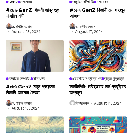
GenZ
সাক্ষাৎকার
কোয়ান্টাম কম্পিউটিং
সাক্ষাৎকার
#০৮৬ GenZ বিজ্ঞানী জান্নাতুল
#০৮২ GenZ বিজ্ঞানী মো সাওমুন
শাহরীন শশী
আজাদ
ড. মশিউর রহমান
ড. মশিউর রহমান
August 23, 2024
August 17, 2024
কোয়ান্টাম কম্পিউটিং
সাক্ষাৎকার
ওয়েবসাইট সংক্রান্ত খবর
কৃত্রিম বুদ্ধিমত্তা
#০৮১ GenZ নতুন প্রজন্মের
সার্চজিপিটি: ভবিষ্যতের সার্চ প্রযুক্তির
বিজ্ঞানী আরমান সৈকত
অগ্রদূত
ড. মশিউর রহমান
নিউজডেস্ক
August 11, 2024
August 16, 2024