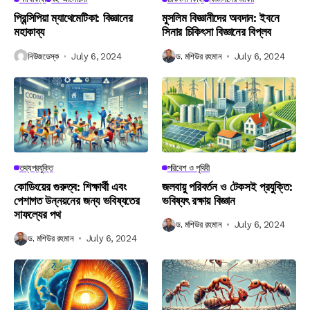
প্রিন্সিপিয়া ম্যাথেমেটিকা: বিজ্ঞানের
মুসলিম বিজ্ঞানীদের অবদান: ইবনে
মহাকাব্য
সিনার চিকিৎসা বিজ্ঞানের বিপ্লব
নিউজডেস্ক
July 6, 2024
ড. মশিউর রহমান
July 6, 2024
তথ্যপ্রযুক্তি
পরিবেশ ও পৃথিবী
কোডিংয়ের গুরুত্ব: শিক্ষার্থী এবং
জলবায়ু পরিবর্তন ও টেকসই প্রযুক্তি:
পেশাগত উন্নয়নের জন্য ভবিষ্যতের
ভবিষ্যৎ রক্ষায় বিজ্ঞান
সাফল্যের পথ
ড. মশিউর রহমান
July 6, 2024
ড. মশিউর রহমান
July 6, 2024