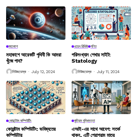
মহাকাশ
ওয়েব রিভিউ
গণিত
মহাকাশে আরেকটি পৃথিবী কি আমরা
পরিসংখ্যান শেখার সাইট:
খুঁজে পাব?
Statology
নিউজডেস্ক
July 12, 2024
নিউজডেস্ক
July 11, 2024
কোয়ান্টাম কম্পিউটিং
কৃত্রিম বুদ্ধিমত্তা
কোয়ান্টাম কম্পিউটিং: ভবিষ্যতের
এআই-এর সাথে আবেগ: সতর্ক
কম্পিউটার
থাকুন, এটি প্রোগ্রাম মাত্র