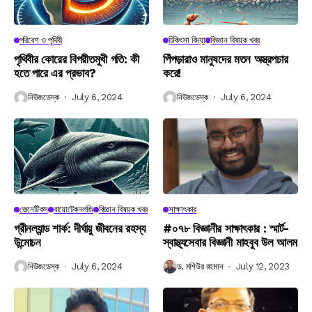
পরিবেশ ও পৃথিবী
চিকিৎসা বিদ্যা
বিজ্ঞান বিষয়ক খবর
পৃথিবীর কোরের বিপরীতমুখী গতি: কী
পিঁপড়ারাও মানুষদের মতন অস্ত্রপচার
হতে পারে এর প্রভাব?
করে!
নিউজডেস্ক
July 6, 2024
নিউজডেস্ক
July 6, 2024
জেনেটিকস
বায়োটেকনলজি
বিজ্ঞান বিষয়ক খবর
সাক্ষাৎকার
গ্রীনল্যান্ড শার্ক: দীর্ঘায়ু জীবনের রহস্য
#০৭৮ বিজ্ঞানীর সাক্ষাৎকার : স্মার্ট-
উন্মোচন
স্বাস্থ্যসেবার বিজ্ঞানী মাহবুব উল আলম
নিউজডেস্ক
July 6, 2024
ড. মশিউর রহমান
July 12, 2023