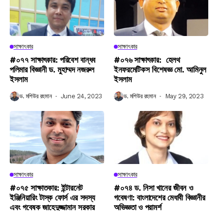
সাক্ষাৎকার
সাক্ষাৎকার
#০৭৭ সাক্ষাৎকার: পরিবেশ বান্ধব
#০৭৬ সাক্ষাৎকার: হেলথ
পলিমার বিজ্ঞানী ড. মুহাম্মদ নজরুল
ইনফরমেটিকস বিশেষজ্ঞ মো. আমিনুল
ইসলাম
ইসলাম
ড. মশিউর রহমান
June 24, 2023
ড. মশিউর রহমান
May 29, 2023
সাক্ষাৎকার
সাক্ষাৎকার
#০৭৫ সাক্ষাতকার: ইন্টারনেট
#০৭৪ ড. নিসা খানের জীবন ও
ইঞ্জিনিয়ারিং টাস্ক ফোর্স এর সদস্য
গবেষণা: বাংলাদেশের মেধাবী বিজ্ঞানীর
এবং গবেষক জাহেদুজ্জামান সরকার
অভিজ্ঞতা ও পরামর্শ