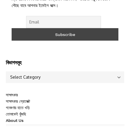
পৌছে যাবে আপনার ইমেইল বক্সে।
বিভাগসমুহ
সাক্ষাৎকার
সাক্ষাৎকার প্রোজেক্ট
গবেষণায় হাতে খড়ি
তোমাকেই খুঁজছি
About Us