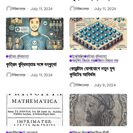
নিউজডেস্ক
July 11, 2024
নিউজডেস্ক
July 11, 2024
কৃত্রিম বুদ্ধিমত্তা
ইলেক্ট্রনিক্স
কৃত্রিম বুদ্ধিমত্তা
প্রযুক্তি বিষয়ক খবর
বিজ্ঞান বিষয়ক খবর
কৃত্রিম বুদ্ধিমত্তার সঙ্গে বন্ধুত্ব!
কোয়ান্টাম যোগাযোগে নতুন যুগ:
কুডিটের আবির্ভাব
নিউজডেস্ক
July 11, 2024
নিউজডেস্ক
July 9, 2024
পদার্থবিদ্যা
বই আলোচনা
চিকিৎসা বিদ্যা
বিজ্ঞানীদের জীবনী