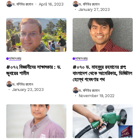
ড. মশিউর রহমান
April 16, 2023
ড. মশিউর রহমান
January 27, 2023
সাক্ষাৎকার
সাক্ষাৎকার
#০৭২ বিজ্ঞানীদের সাক্ষাৎকার : ড.
#০৭০ ড. মাহবুবুর রহমানের গল্প:
জুবায়ের শামীম
বাংলাদেশ থেকে আমেরিকায়, ডিজিটাল
হেল্থে গবেষণার পথ
ড. মশিউর রহমান
January 23, 2023
ড. মশিউর রহমান
November 19, 2022