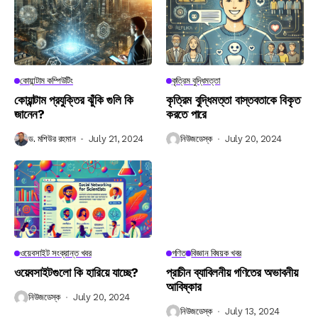
কোয়ান্টাম কম্পিউটিং
কৃত্রিম বুদ্ধিমত্তা
কোয়ান্টাম প্রযুক্তির ঝুঁকি গুলি কি
কৃত্রিম বুদ্ধিমত্তা বাস্তবতাকে বিকৃত
জানেন?
করতে পারে
ড. মশিউর রহমান
July 21, 2024
নিউজডেস্ক
July 20, 2024
ওয়েবসাইট সংক্রান্ত খবর
গণিত
বিজ্ঞান বিষয়ক খবর
ওয়েবসাইটগুলো কি হারিয়ে যাচ্ছে?
প্রাচীন ব্যাবিলনীয় গণিতের অভাবনীয়
আবিষ্কার
নিউজডেস্ক
July 20, 2024
নিউজডেস্ক
July 13, 2024