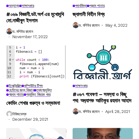
অন্যান্য
সাক্ষাৎকার
পদার্থবিদ্যা
প্রথম পাতায়
#০৬৯ বিজ্ঞানী.ডট.অর্গ এর মুখোমুখি
জ্বালানী বিহীন বিশ্ব
মো.নাজীবুল ইসলাম
ড. মশিউর রহমান
May 4, 2022
ড. মশিউর রহমান
November 17, 2022
ইলেক্ট্রনিক্স
কম্পিউটার টিপস
সাক্ষাৎকার
ছোটদের জন্য বিজ্ঞান
তথ্যপ্রযুক্তি
#০৬৭ গবেষণা – সমস‍্যা ও কিছু
প্রথম পাতায়
প্রযুক্তি বিষয়ক খবর
পথ: অধ‍্যাপক আতিকুর রহমান আহাদ
কোডিং শেখার গুরুত্ব ও সম্ভাবনা
ড. মশিউর রহমান
April 28, 2021
নিউজডেস্ক
December 29, 2021