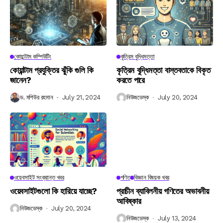
কোয়ান্টাম কম্পিউটিং
কৃত্রিম বুদ্ধিমত্তা
কোয়ান্টাম প্রযুক্তির ঝুঁকি গুলি কি
কৃত্রিম বুদ্ধিমত্তা বাস্তবতাকে বিকৃত
জানেন?
করতে পারে
ড. মশিউর রহমান
July 21, 2024
নিউজডেস্ক
July 20, 2024
ওয়েবসাইট সংক্রান্ত খবর
গণিত
বিজ্ঞান বিষয়ক খবর
ওয়েবসাইটগুলো কি হারিয়ে যাচ্ছে?
প্রাচীন ব্যাবিলনীয় গণিতের অভাবনীয়
আবিষ্কার
নিউজডেস্ক
July 20, 2024
নিউজডেস্ক
July 13, 2024