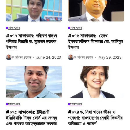
সাক্ষাৎকার
সাক্ষাৎকার
#০৭৭ সাক্ষাৎকার: পরিবেশ বান্ধব
#০৭৬ সাক্ষাৎকার: হেলথ
পলিমার বিজ্ঞানী ড. মুহাম্মদ নজরুল
ইনফরমেটিকস বিশেষজ্ঞ মো. আমিনুল
ইসলাম
ইসলাম
ড. মশিউর রহমান
June 24, 2023
ড. মশিউর রহমান
May 29, 2023
সাক্ষাৎকার
সাক্ষাৎকার
#০৭৫ সাক্ষাতকার: ইন্টারনেট
#০৭৪ ড. নিসা খানের জীবন ও
ইঞ্জিনিয়ারিং টাস্ক ফোর্স এর সদস্য
গবেষণা: বাংলাদেশের মেধাবী বিজ্ঞানীর
এবং গবেষক জাহেদুজ্জামান সরকার
অভিজ্ঞতা ও পরামর্শ