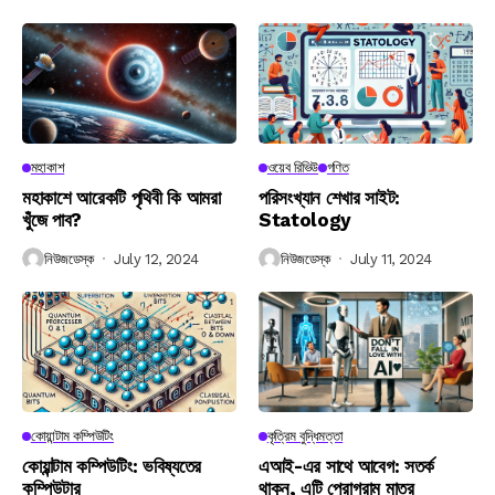
মহাকাশ
ওয়েব রিভিউ
গণিত
মহাকাশে আরেকটি পৃথিবী কি আমরা
পরিসংখ্যান শেখার সাইট:
খুঁজে পাব?
Statology
নিউজডেস্ক
July 12, 2024
নিউজডেস্ক
July 11, 2024
কোয়ান্টাম কম্পিউটিং
কৃত্রিম বুদ্ধিমত্তা
কোয়ান্টাম কম্পিউটিং: ভবিষ্যতের
এআই-এর সাথে আবেগ: সতর্ক
কম্পিউটার
থাকুন, এটি প্রোগ্রাম মাত্র