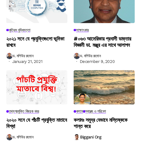
কৃত্রিম বুদ্ধিমত্তা
সাক্ষাৎকার
২০২১ সনে যে প্রযুক্তিগুলো ভূমিকা
#০৬৩ আমেরিকায় প্রবাসী ডাক্তার
রাখবে
বিজ্ঞানী ডা. মঞ্জুর এর সাথে আলাপন
ড. মশিউর রহমান
ড. মশিউর রহমান
January 21, 2021
December 9, 2020
তথ্যপ্রযুক্তি বিষয়ক খবর
কলাম
স্বাস্থ্য ও পরিবেশ
২০২০ সনে যে পাঁচটি প্রযুক্তি মাতাবে
কলামঃ সমুদ্র যেভাবে মস্তিষ্ককে
বিশ্ব!
শান্ত করে
ড. মশিউর রহমান
Biggani Org