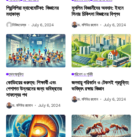
প্রিন্সিপিয়া ম্যাথেমেটিকা: বিজ্ঞানের
মুসলিম বিজ্ঞানীদের অবদান: ইবনে
মহাকাব্য
সিনার চিকিৎসা বিজ্ঞানের বিপ্লব
নিউজডেস্ক
July 6, 2024
ড. মশিউর রহমান
July 6, 2024
তথ্যপ্রযুক্তি
পরিবেশ ও পৃথিবী
কোডিংয়ের গুরুত্ব: শিক্ষার্থী এবং
জলবায়ু পরিবর্তন ও টেকসই প্রযুক্তি:
পেশাগত উন্নয়নের জন্য ভবিষ্যতের
ভবিষ্যৎ রক্ষায় বিজ্ঞান
সাফল্যের পথ
ড. মশিউর রহমান
July 6, 2024
ড. মশিউর রহমান
July 6, 2024