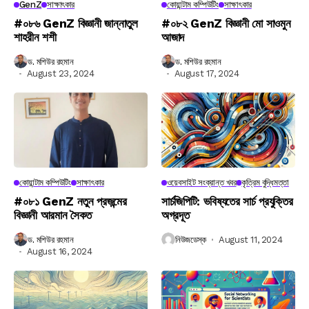
GenZ
সাক্ষাৎকার
কোয়ান্টাম কম্পিউটিং
সাক্ষাৎকার
#০৮৬ GenZ বিজ্ঞানী জান্নাতুল
#০৮২ GenZ বিজ্ঞানী মো সাওমুন
শাহরীন শশী
আজাদ
ড. মশিউর রহমান
ড. মশিউর রহমান
August 23, 2024
August 17, 2024
কোয়ান্টাম কম্পিউটিং
সাক্ষাৎকার
ওয়েবসাইট সংক্রান্ত খবর
কৃত্রিম বুদ্ধিমত্তা
#০৮১ GenZ নতুন প্রজন্মের
সার্চজিপিটি: ভবিষ্যতের সার্চ প্রযুক্তির
বিজ্ঞানী আরমান সৈকত
অগ্রদূত
ড. মশিউর রহমান
নিউজডেস্ক
August 11, 2024
August 16, 2024