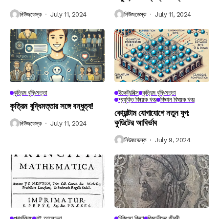
নিউজডেস্ক
July 11, 2024
নিউজডেস্ক
July 11, 2024
কৃত্রিম বুদ্ধিমত্তা
ইলেক্ট্রনিক্স
কৃত্রিম বুদ্ধিমত্তা
প্রযুক্তি বিষয়ক খবর
বিজ্ঞান বিষয়ক খবর
কৃত্রিম বুদ্ধিমত্তার সঙ্গে বন্ধুত্ব!
কোয়ান্টাম যোগাযোগে নতুন যুগ:
কুডিটের আবির্ভাব
নিউজডেস্ক
July 11, 2024
নিউজডেস্ক
July 9, 2024
পদার্থবিদ্যা
বই আলোচনা
চিকিৎসা বিদ্যা
বিজ্ঞানীদের জীবনী