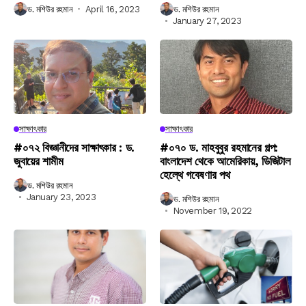
ড. মশিউর রহমান
April 16, 2023
ড. মশিউর রহমান
January 27, 2023
সাক্ষাৎকার
সাক্ষাৎকার
#০৭২ বিজ্ঞানীদের সাক্ষাৎকার : ড.
#০৭০ ড. মাহবুবুর রহমানের গল্প:
জুবায়ের শামীম
বাংলাদেশ থেকে আমেরিকায়, ডিজিটাল
হেল্থে গবেষণার পথ
ড. মশিউর রহমান
January 23, 2023
ড. মশিউর রহমান
November 19, 2022