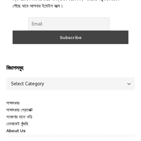
পৌছে যাবে আপনার ইমেইল বক্সে।
বিভাগসমুহ
সাক্ষাৎকার
সাক্ষাৎকার প্রোজেক্ট
গবেষণায় হাতে খড়ি
তোমাকেই খুঁজছি
About Us