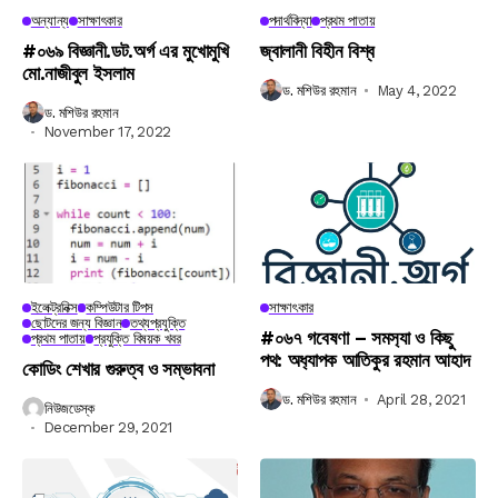
অন্যান্য
সাক্ষাৎকার
পদার্থবিদ্যা
প্রথম পাতায়
#০৬৯ বিজ্ঞানী.ডট.অর্গ এর মুখোমুখি
জ্বালানী বিহীন বিশ্ব
মো.নাজীবুল ইসলাম
ড. মশিউর রহমান
May 4, 2022
ড. মশিউর রহমান
November 17, 2022
ইলেক্ট্রনিক্স
কম্পিউটার টিপস
সাক্ষাৎকার
ছোটদের জন্য বিজ্ঞান
তথ্যপ্রযুক্তি
#০৬৭ গবেষণা – সমস‍্যা ও কিছু
প্রথম পাতায়
প্রযুক্তি বিষয়ক খবর
পথ: অধ‍্যাপক আতিকুর রহমান আহাদ
কোডিং শেখার গুরুত্ব ও সম্ভাবনা
ড. মশিউর রহমান
April 28, 2021
নিউজডেস্ক
December 29, 2021