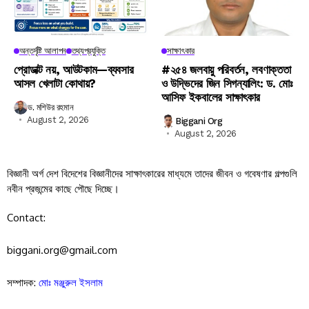
অন্তর্দৃষ্টি আলাপন
তথ্যপ্রযুক্তি
সাক্ষাৎকার
প্রোডাক্ট নয়, আউটকাম—ব্যবসার
#২৫৪ জলবায়ু পরিবর্তন, লবণাক্ততা
আসল খেলাটা কোথায়?
ও উদ্ভিদের জিন সিগন্যালিং: ড. মোঃ
আসিফ ইকবালের সাক্ষাৎকার
ড. মশিউর রহমান
August 2, 2026
Biggani Org
August 2, 2026
বিজ্ঞানী অর্গ দেশ বিদেশের বিজ্ঞানীদের সাক্ষাৎকারের মাধ্যমে তাদের জীবন ও গবেষণার গল্পগুলি
নবীন প্রজন্মের কাছে পৌছে দিচ্ছে।
Contact:
biggani.org@gmail.com
সম্পাদক:
মোঃ মঞ্জুরুল ইসলাম