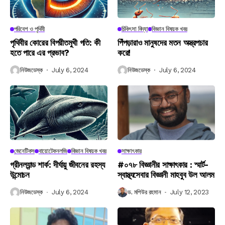
পরিবেশ ও পৃথিবী
চিকিৎসা বিদ্যা
বিজ্ঞান বিষয়ক খবর
পৃথিবীর কোরের বিপরীতমুখী গতি: কী
পিঁপড়ারাও মানুষদের মতন অস্ত্রপচার
হতে পারে এর প্রভাব?
করে!
নিউজডেস্ক
July 6, 2024
নিউজডেস্ক
July 6, 2024
জেনেটিকস
বায়োটেকনলজি
বিজ্ঞান বিষয়ক খবর
সাক্ষাৎকার
গ্রীনল্যান্ড শার্ক: দীর্ঘায়ু জীবনের রহস্য
#০৭৮ বিজ্ঞানীর সাক্ষাৎকার : স্মার্ট-
উন্মোচন
স্বাস্থ্যসেবার বিজ্ঞানী মাহবুব উল আলম
নিউজডেস্ক
July 6, 2024
ড. মশিউর রহমান
July 12, 2023