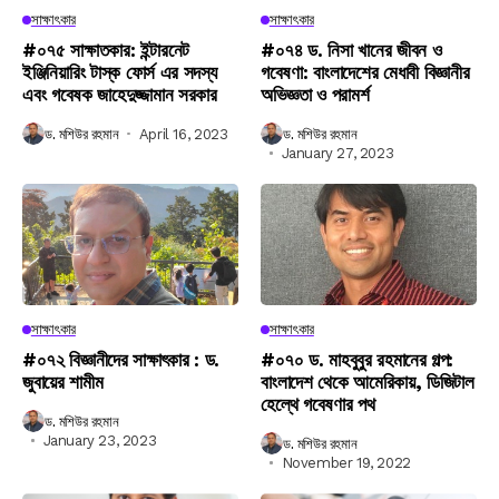
সাক্ষাৎকার
সাক্ষাৎকার
#০৭৫ সাক্ষাতকার: ইন্টারনেট
#০৭৪ ড. নিসা খানের জীবন ও
ইঞ্জিনিয়ারিং টাস্ক ফোর্স এর সদস্য
গবেষণা: বাংলাদেশের মেধাবী বিজ্ঞানীর
এবং গবেষক জাহেদুজ্জামান সরকার
অভিজ্ঞতা ও পরামর্শ
ড. মশিউর রহমান
April 16, 2023
ড. মশিউর রহমান
January 27, 2023
সাক্ষাৎকার
সাক্ষাৎকার
#০৭২ বিজ্ঞানীদের সাক্ষাৎকার : ড.
#০৭০ ড. মাহবুবুর রহমানের গল্প:
জুবায়ের শামীম
বাংলাদেশ থেকে আমেরিকায়, ডিজিটাল
হেল্থে গবেষণার পথ
ড. মশিউর রহমান
January 23, 2023
ড. মশিউর রহমান
November 19, 2022