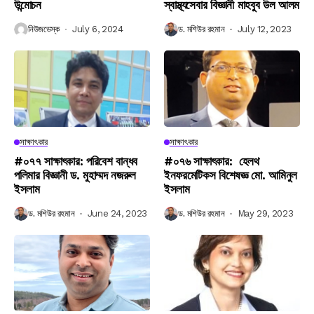
উন্মোচন
স্বাস্থ্যসেবার বিজ্ঞানী মাহবুব উল আলম
নিউজডেস্ক
July 6, 2024
ড. মশিউর রহমান
July 12, 2023
সাক্ষাৎকার
সাক্ষাৎকার
#০৭৭ সাক্ষাৎকার: পরিবেশ বান্ধব
#০৭৬ সাক্ষাৎকার: হেলথ
পলিমার বিজ্ঞানী ড. মুহাম্মদ নজরুল
ইনফরমেটিকস বিশেষজ্ঞ মো. আমিনুল
ইসলাম
ইসলাম
ড. মশিউর রহমান
June 24, 2023
ড. মশিউর রহমান
May 29, 2023