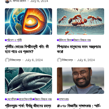
ড. মশিউর রহমান
July 6, 2024
পরিবেশ ও পৃথিবী
চিকিৎসা বিদ্যা
বিজ্ঞান বিষয়ক খবর
পৃথিবীর কোরের বিপরীতমুখী গতি: কী
পিঁপড়ারাও মানুষদের মতন অস্ত্রপচার
হতে পারে এর প্রভাব?
করে!
নিউজডেস্ক
July 6, 2024
নিউজডেস্ক
July 6, 2024
জেনেটিকস
বায়োটেকনলজি
বিজ্ঞান বিষয়ক খবর
সাক্ষাৎকার
গ্রীনল্যান্ড শার্ক: দীর্ঘায়ু জীবনের রহস্য
#০৭৮ বিজ্ঞানীর সাক্ষাৎকার : স্মার্ট-