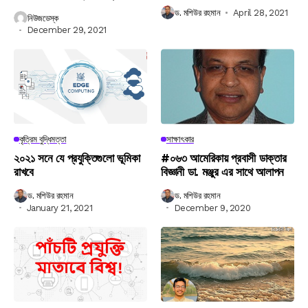
ড. মশিউর রহমান
April 28, 2021
নিউজডেস্ক
December 29, 2021
কৃত্রিম বুদ্ধিমত্তা
সাক্ষাৎকার
২০২১ সনে যে প্রযুক্তিগুলো ভূমিকা
#০৬৩ আমেরিকায় প্রবাসী ডাক্তার
রাখবে
বিজ্ঞানী ডা. মঞ্জুর এর সাথে আলাপন
ড. মশিউর রহমান
ড. মশিউর রহমান
January 21, 2021
December 9, 2020