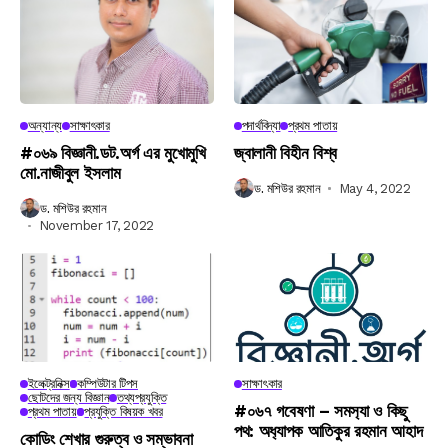
অন্যান্য
সাক্ষাৎকার
পদার্থবিদ্যা
প্রথম পাতায়
#০৬৯ বিজ্ঞানী.ডট.অর্গ এর মুখোমুখি
জ্বালানী বিহীন বিশ্ব
মো.নাজীবুল ইসলাম
ড. মশিউর রহমান
May 4, 2022
ড. মশিউর রহমান
November 17, 2022
ইলেক্ট্রনিক্স
কম্পিউটার টিপস
সাক্ষাৎকার
ছোটদের জন্য বিজ্ঞান
তথ্যপ্রযুক্তি
#০৬৭ গবেষণা – সমস‍্যা ও কিছু
প্রথম পাতায়
প্রযুক্তি বিষয়ক খবর
পথ: অধ‍্যাপক আতিকুর রহমান আহাদ
কোডিং শেখার গুরুত্ব ও সম্ভাবনা