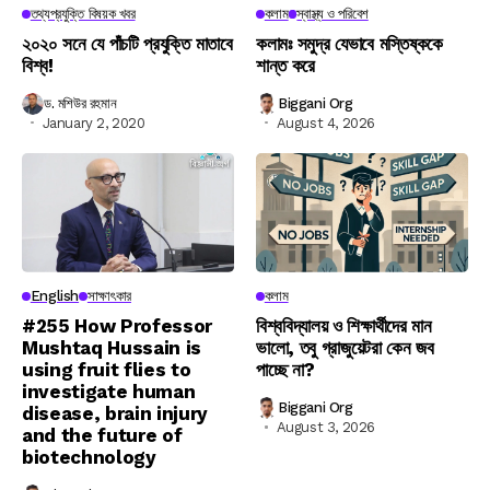
তথ্যপ্রযুক্তি বিষয়ক খবর
কলাম
স্বাস্থ্য ও পরিবেশ
২০২০ সনে যে পাঁচটি প্রযুক্তি মাতাবে
কলামঃ সমুদ্র যেভাবে মস্তিষ্ককে
বিশ্ব!
শান্ত করে
ড. মশিউর রহমান
Biggani Org
January 2, 2020
August 4, 2026
English
সাক্ষাৎকার
কলাম
#255 How Professor
বিশ্ববিদ্যালয় ও শিক্ষার্থীদের মান
Mushtaq Hussain is
ভালো, তবু গ্রাজুয়েটরা কেন জব
using fruit flies to
পাচ্ছে না?
investigate human
Biggani Org
disease, brain injury
August 3, 2026
and the future of
biotechnology