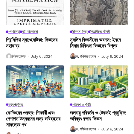
পদার্থবিদ্যা
বই আলোচনা
চিকিৎসা বিদ্যা
বিজ্ঞানীদের জীবনী
প্রিন্সিপিয়া ম্যাথেমেটিকা: বিজ্ঞানের
মুসলিম বিজ্ঞানীদের অবদান: ইবনে
মহাকাব্য
সিনার চিকিৎসা বিজ্ঞানের বিপ্লব
নিউজডেস্ক
July 6, 2024
ড. মশিউর রহমান
July 6, 2024
তথ্যপ্রযুক্তি
পরিবেশ ও পৃথিবী
কোডিংয়ের গুরুত্ব: শিক্ষার্থী এবং
জলবায়ু পরিবর্তন ও টেকসই প্রযুক্তি:
পেশাগত উন্নয়নের জন্য ভবিষ্যতের
ভবিষ্যৎ রক্ষায় বিজ্ঞান
সাফল্যের পথ
ড. মশিউর রহমান
July 6, 2024