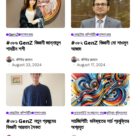
GenZ
সাক্ষাৎকার
কোয়ান্টাম কম্পিউটিং
সাক্ষাৎকার
#০৮৬ GenZ বিজ্ঞানী জান্নাতুল
#০৮২ GenZ বিজ্ঞানী মো সাওমুন
শাহরীন শশী
আজাদ
ড. মশিউর রহমান
ড. মশিউর রহমান
August 23, 2024
August 17, 2024
কোয়ান্টাম কম্পিউটিং
সাক্ষাৎকার
ওয়েবসাইট সংক্রান্ত খবর
কৃত্রিম বুদ্ধিমত্তা
#০৮১ GenZ নতুন প্রজন্মের
সার্চজিপিটি: ভবিষ্যতের সার্চ প্রযুক্তির
বিজ্ঞানী আরমান সৈকত
অগ্রদূত