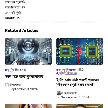
সাক্ষাৎকার প্রোজেক্ট
গবেষণায় হাতে খড়ি
তোমাকেই খুঁজছি
About Us
Related Articles
প্রযুক্তি বিষয়ক খবর
তথ্যপ্রযুক্তি
পণ্য পরিচিতি
প্রযুক্তি বিষয়ক খবর
সফল হতে যাচ্ছে সুপারকন্ডাকটর
ইন্টেল বনাম আর্ম: পরবর্তী প্রজন্মের
পিসি কোন প্রোসেসরে চলবে?
নিউজডেস্ক
September 3, 2024
ড. মশিউর রহমান
September 2, 2024