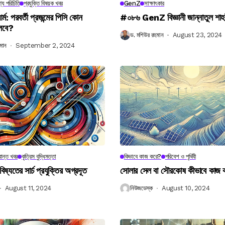
্য পরিচিতি
প্রযুক্তি বিষয়ক খবর
GenZ
সাক্ষাৎকার
র্ম: পরবর্তী প্রজন্মের পিসি কোন
#০৮৬ GenZ বিজ্ঞানী জান্নাতুল শাহ
লবে?
ড. মশিউর রহমান
August 23, 2024
মান
September 2, 2024
ান্ত খবর
কৃত্রিম বুদ্ধিমত্তা
কিভাবে কাজ করে?
পরিবেশ ও পৃথিবী
বিষ্যতের সার্চ প্রযুক্তির অগ্রদূত
সোলার সেল বা সৌরকোষ কীভাবে কাজ
August 11, 2024
নিউজডেস্ক
August 10, 2024