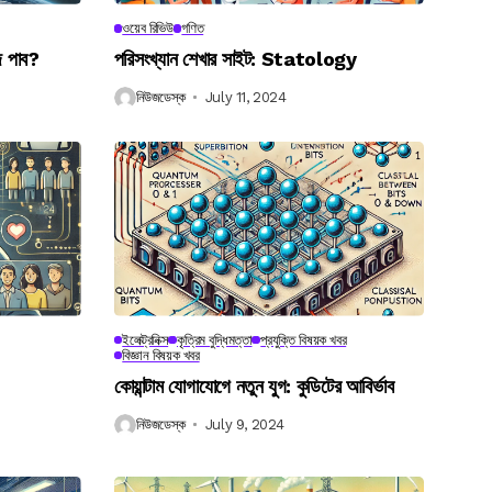
ওয়েব রিভিউ
গণিত
ে পাব?
পরিসংখ্যান শেখার সাইট: Statology
নিউজডেস্ক
July 11, 2024
ইলেক্ট্রনিক্স
কৃত্রিম বুদ্ধিমত্তা
প্রযুক্তি বিষয়ক খবর
বিজ্ঞান বিষয়ক খবর
কোয়ান্টাম যোগাযোগে নতুন যুগ: কুডিটের আবির্ভাব
নিউজডেস্ক
July 9, 2024