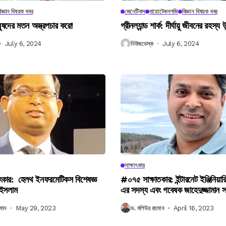
িজ্ঞান বিষয়ক খবর
জেনেটিকস
বায়োটেকনলজি
বিজ্ঞান বিষয়ক খবর
নুষদের মতন অস্ত্রপচার করে!
গ্রীনল্যান্ড শার্ক: দীর্ঘায়ু জীবনের রহস্য 
July 6, 2024
নিউজডেস্ক
July 6, 2024
সাক্ষাৎকার
ৎকার: হেলথ ইনফরমেটিকস বিশেষজ্ঞ
#০৭৫ সাক্ষাতকার: ইন্টারনেট ইঞ্জিনিয়ার
 ইসলাম
এর সদস্য এবং গবেষক জাহেদুজ্জামান 
মান
May 29, 2023
ড. মশিউর রহমান
April 16, 2023