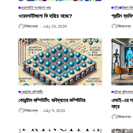
ওয়েবসাইট সংক্রান্ত খবর
গণিত
বিজ্ঞান ব
ওয়েবসাইটগুলো কি হারিয়ে যাচ্ছে?
প্রাচীন ব্যা
নিউজডেস্ক
July 20, 2024
নিউজডেস্ক
কোয়ান্টাম কম্পিউটিং
কৃত্রিম বুদ্ধিমত্ত
কোয়ান্টাম কম্পিউটিং: ভবিষ্যতের কম্পিউটার
এআই-এর সাথে
মাত্র
নিউজডেস্ক
July 11, 2024
নিউজডেস্ক