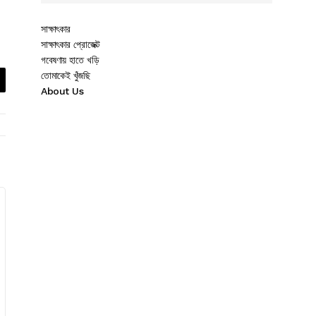
সাক্ষাৎকার
সাক্ষাৎকার প্রোজেক্ট
গবেষণায় হাতে খড়ি
তোমাকেই খুঁজছি
About Us