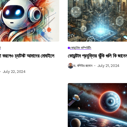
া
কোয়ান্টাম কম্পিউটিং
না করলেও চ্যাটবট আমাদের মোবাইলে
কোয়ান্টাম প্রযুক্তির ঝুঁকি গুলি কি জান
ড. মশিউর রহমান
July 21, 2024
July 22, 2024