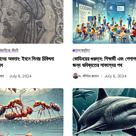
িজ্ঞানীদের জীবনী
তথ্যপ্রযুক্তি
ানীদের অবদান: ইবনে সিনার চিকিৎসা
কোডিংয়ের গুরুত্ব: শিক্ষার্থী এবং পেশা
লব
জন্য ভবিষ্যতের সাফল্যের পথ
মান
July 6, 2024
ড. মশিউর রহমান
July 6, 2024