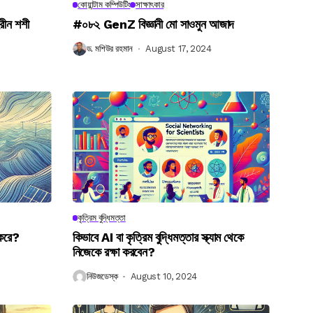
কোয়ান্টাম কম্পিউটিং
সাক্ষাৎকার
রীন শশী
#০৮২ GenZ বিজ্ঞানী মো সাওমুন আজাদ
ড. মশিউর রহমান
August 17, 2024
কৃত্রিম বুদ্ধিমত্তা
 করে?
কিভাবে AI বা কৃত্রিম বুদ্ধিমত্তার স্ক্যাম থেকে
নিজেকে রক্ষা করবেন?
নিউজডেস্ক
August 10, 2024