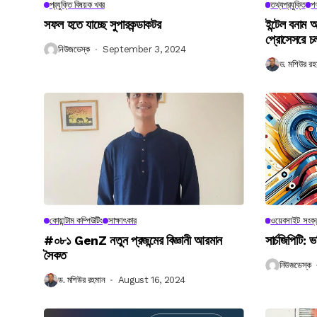
প্রযুক্তি বিষয়ক খবর
তথ্যপ্রযুক্তি
পণ
সফল হতে যাচ্ছে সুপারকন্ডাকটর
ইন্টেল বনাম আ
প্রোসেসরে চ
নিউজডেস্ক
September 3, 2024
ড. মশিউর রহ
কোয়ান্টাম কম্পিউটিং
সাক্ষাৎকার
ওয়েবসাইট সংক্র
#০৮১ GenZ নতুন প্রজন্মের বিজ্ঞানী আরমান
সার্চজিপিটি: ভ
সৈকত
নিউজডেস্ক
ড. মশিউর রহমান
August 16, 2024