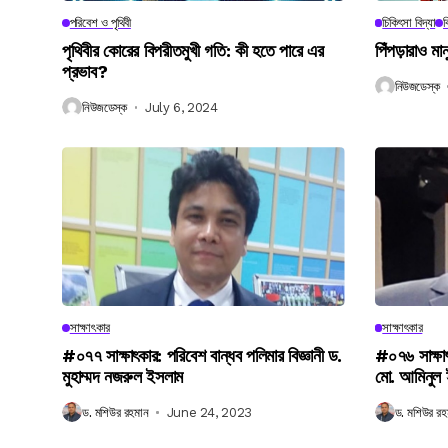
পরিবেশ ও পৃথিবী
চিকিৎসা বিদ্যা
ব
পৃথিবীর কোরের বিপরীতমুখী গতি: কী হতে পারে এর
পিঁপড়ারাও মা
প্রভাব?
নিউজডেস্ক
নিউজডেস্ক
July 6, 2024
সাক্ষাৎকার
সাক্ষাৎকার
#০৭৭ সাক্ষাৎকার: পরিবেশ বান্ধব পলিমার বিজ্ঞানী ড.
#০৭৬ সাক্ষা
মুহাম্মদ নজরুল ইসলাম
মো. আমিনুল
ড. মশিউর রহমান
June 24, 2023
ড. মশিউর রহ