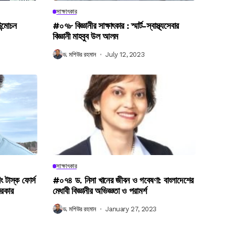
সাক্ষাৎকার
উন্মোচন
#০৭৮ বিজ্ঞানীর সাক্ষাৎকার : স্মার্ট-স্বাস্থ্যসেবার
বিজ্ঞানী মাহবুব উল আলম
ড. মশিউর রহমান
July 12, 2023
সাক্ষাৎকার
িং টাস্ক ফোর্স
#০৭৪ ড. নিসা খানের জীবন ও গবেষণা: বাংলাদেশের
সরকার
মেধাবী বিজ্ঞানীর অভিজ্ঞতা ও পরামর্শ
ড. মশিউর রহমান
January 27, 2023