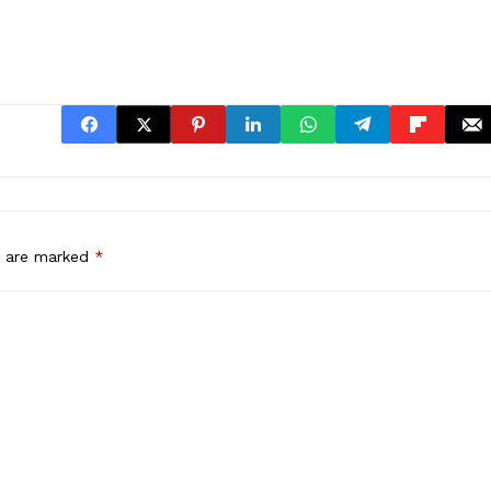
s are marked
*