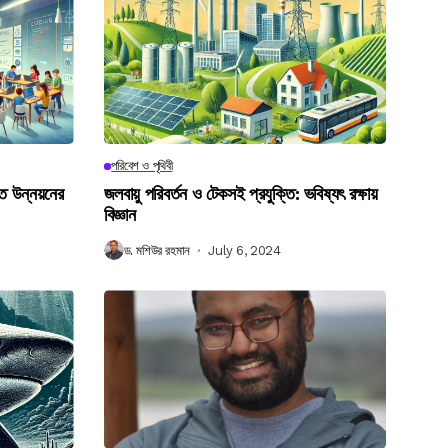
পরিবেশ ও পৃথিবী
গত উন্নয়নের
জলবায়ু পরিবর্তন ও টেকসই প্রযুক্তি: ভবিষ্যৎ রক্ষায়
বিজ্ঞান
ড. মশিউর রহমান
July 6, 2024