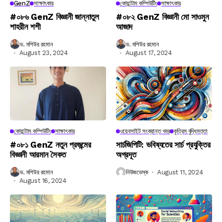
GenZ
সাক্ষাৎকার
কোয়ান্টাম কম্পিউটিং
সাক্ষাৎকার
#০৮৬ GenZ বিজ্ঞানী জান্নাতুল
#০৮২ GenZ বিজ্ঞানী মো সাওমুন
শাহরীন শশী
আজাদ
ড. মশিউর রহমান
ড. মশিউর রহমান
August 23, 2024
August 17, 2024
কোয়ান্টাম কম্পিউটিং
সাক্ষাৎকার
ওয়েবসাইট সংক্রান্ত খবর
কৃত্রিম বুদ্ধিমত্তা
#০৮১ GenZ নতুন প্রজন্মের
সার্চজিপিটি: ভবিষ্যতের সার্চ প্রযুক্তির
বিজ্ঞানী আরমান সৈকত
অগ্রদূত
ড. মশিউর রহমান
নিউজডেস্ক
August 11, 2024
August 16, 2024