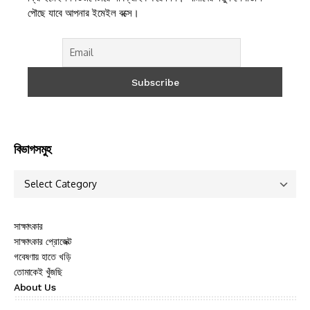
পৌছে যাবে আপনার ইমেইল বক্সে।
বিভাগসমুহ
সাক্ষাৎকার
সাক্ষাৎকার প্রোজেক্ট
গবেষণায় হাতে খড়ি
তোমাকেই খুঁজছি
About Us