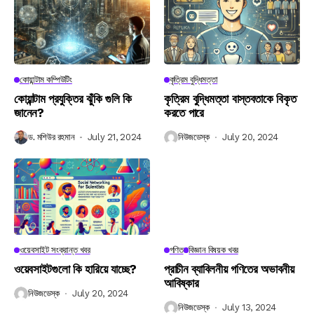
কোয়ান্টাম কম্পিউটিং
কৃত্রিম বুদ্ধিমত্তা
কোয়ান্টাম প্রযুক্তির ঝুঁকি গুলি কি
কৃত্রিম বুদ্ধিমত্তা বাস্তবতাকে বিকৃত
জানেন?
করতে পারে
ড. মশিউর রহমান
July 21, 2024
নিউজডেস্ক
July 20, 2024
ওয়েবসাইট সংক্রান্ত খবর
গণিত
বিজ্ঞান বিষয়ক খবর
ওয়েবসাইটগুলো কি হারিয়ে যাচ্ছে?
প্রাচীন ব্যাবিলনীয় গণিতের অভাবনীয়
আবিষ্কার
নিউজডেস্ক
July 20, 2024
নিউজডেস্ক
July 13, 2024