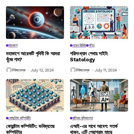
মহাকাশ
ওয়েব রিভিউ
গণিত
মহাকাশে আরেকটি পৃথিবী কি আমরা
পরিসংখ্যান শেখার সাইট:
খুঁজে পাব?
Statology
নিউজডেস্ক
July 12, 2024
নিউজডেস্ক
July 11, 2024
কোয়ান্টাম কম্পিউটিং
কৃত্রিম বুদ্ধিমত্তা
কোয়ান্টাম কম্পিউটিং: ভবিষ্যতের
এআই-এর সাথে আবেগ: সতর্ক
কম্পিউটার
থাকুন, এটি প্রোগ্রাম মাত্র