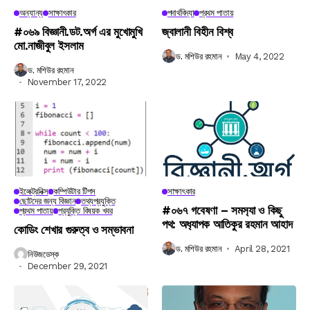
অন্যান্য
সাক্ষাৎকার
পদার্থবিদ্যা
প্রথম পাতায়
#০৬৯ বিজ্ঞানী.ডট.অর্গ এর মুখোমুখি
জ্বালানী বিহীন বিশ্ব
মো.নাজীবুল ইসলাম
ড. মশিউর রহমান
May 4, 2022
ড. মশিউর রহমান
November 17, 2022
ইলেক্ট্রনিক্স
কম্পিউটার টিপস
সাক্ষাৎকার
ছোটদের জন্য বিজ্ঞান
তথ্যপ্রযুক্তি
#০৬৭ গবেষণা – সমস‍্যা ও কিছু
প্রথম পাতায়
প্রযুক্তি বিষয়ক খবর
পথ: অধ‍্যাপক আতিকুর রহমান আহাদ
কোডিং শেখার গুরুত্ব ও সম্ভাবনা
ড. মশিউর রহমান
April 28, 2021
নিউজডেস্ক
December 29, 2021