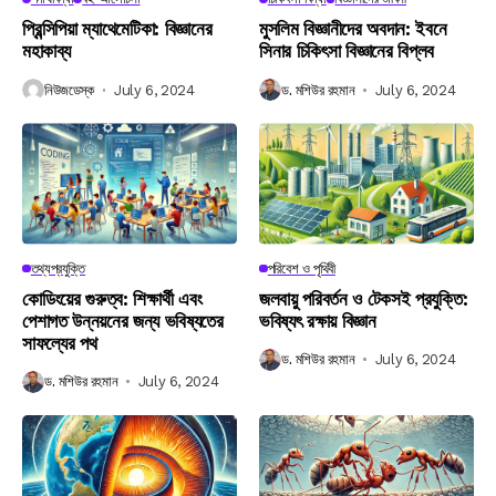
প্রিন্সিপিয়া ম্যাথেমেটিকা: বিজ্ঞানের
মুসলিম বিজ্ঞানীদের অবদান: ইবনে
মহাকাব্য
সিনার চিকিৎসা বিজ্ঞানের বিপ্লব
নিউজডেস্ক
July 6, 2024
ড. মশিউর রহমান
July 6, 2024
তথ্যপ্রযুক্তি
পরিবেশ ও পৃথিবী
কোডিংয়ের গুরুত্ব: শিক্ষার্থী এবং
জলবায়ু পরিবর্তন ও টেকসই প্রযুক্তি:
পেশাগত উন্নয়নের জন্য ভবিষ্যতের
ভবিষ্যৎ রক্ষায় বিজ্ঞান
সাফল্যের পথ
ড. মশিউর রহমান
July 6, 2024
ড. মশিউর রহমান
July 6, 2024