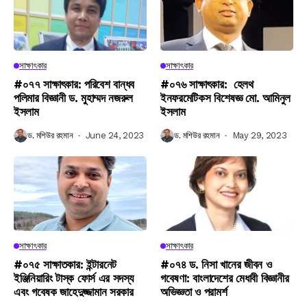
সাক্ষাৎকার
সাক্ষাৎকার
#০৭৭ সাক্ষাৎকার: পরিবেশ বান্ধব
#০৭৬ সাক্ষাৎকার: হেলথ
পলিমার বিজ্ঞানী ড. মুহাম্মদ নজরুল
ইনফরমেটিকস বিশেষজ্ঞ মো. আমিনুল
ইসলাম
ইসলাম
ড. মশিউর রহমান
June 24, 2023
ড. মশিউর রহমান
May 29, 2023
সাক্ষাৎকার
সাক্ষাৎকার
#০৭৫ সাক্ষাতকার: ইন্টারনেট
#০৭৪ ড. নিসা খানের জীবন ও
ইঞ্জিনিয়ারিং টাস্ক ফোর্স এর সদস্য
গবেষণা: বাংলাদেশের মেধাবী বিজ্ঞানীর
এবং গবেষক জাহেদুজ্জামান সরকার
অভিজ্ঞতা ও পরামর্শ