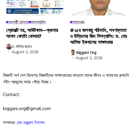
অন্তর্দৃষ্টি আলাপন
তথ্যপ্রযুক্তি
সাক্ষাৎকার
প্রোডাক্ট নয়, আউটকাম—ব্যবসার
#২৫৪ জলবায়ু পরিবর্তন, লবণাক্ততা
আসল খেলাটা কোথায়?
ও উদ্ভিদের জিন সিগন্যালিং: ড. মোঃ
আসিফ ইকবালের সাক্ষাৎকার
ড. মশিউর রহমান
August 2, 2026
Biggani Org
August 2, 2026
বিজ্ঞানী অর্গ দেশ বিদেশের বিজ্ঞানীদের সাক্ষাৎকারের মাধ্যমে তাদের জীবন ও গবেষণার গল্পগুলি
নবীন প্রজন্মের কাছে পৌছে দিচ্ছে।
Contact:
biggani.org@gmail.com
সম্পাদক:
মোঃ মঞ্জুরুল ইসলাম