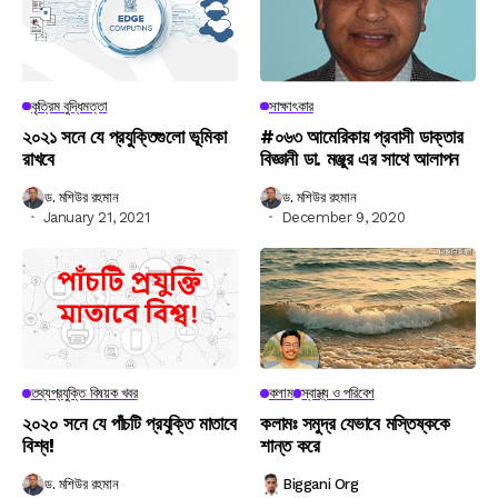
কৃত্রিম বুদ্ধিমত্তা
সাক্ষাৎকার
২০২১ সনে যে প্রযুক্তিগুলো ভূমিকা
#০৬৩ আমেরিকায় প্রবাসী ডাক্তার
রাখবে
বিজ্ঞানী ডা. মঞ্জুর এর সাথে আলাপন
ড. মশিউর রহমান
ড. মশিউর রহমান
January 21, 2021
December 9, 2020
তথ্যপ্রযুক্তি বিষয়ক খবর
কলাম
স্বাস্থ্য ও পরিবেশ
২০২০ সনে যে পাঁচটি প্রযুক্তি মাতাবে
কলামঃ সমুদ্র যেভাবে মস্তিষ্ককে
বিশ্ব!
শান্ত করে
ড. মশিউর রহমান
Biggani Org