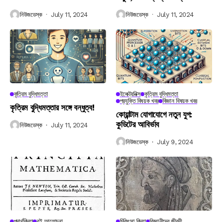
নিউজডেস্ক
July 11, 2024
নিউজডেস্ক
July 11, 2024
কৃত্রিম বুদ্ধিমত্তা
ইলেক্ট্রনিক্স
কৃত্রিম বুদ্ধিমত্তা
প্রযুক্তি বিষয়ক খবর
বিজ্ঞান বিষয়ক খবর
কৃত্রিম বুদ্ধিমত্তার সঙ্গে বন্ধুত্ব!
কোয়ান্টাম যোগাযোগে নতুন যুগ:
কুডিটের আবির্ভাব
নিউজডেস্ক
July 11, 2024
নিউজডেস্ক
July 9, 2024
পদার্থবিদ্যা
বই আলোচনা
চিকিৎসা বিদ্যা
বিজ্ঞানীদের জীবনী