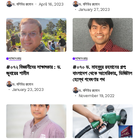
ড. মশিউর রহমান
April 16, 2023
ড. মশিউর রহমান
January 27, 2023
সাক্ষাৎকার
সাক্ষাৎকার
#০৭২ বিজ্ঞানীদের সাক্ষাৎকার : ড.
#০৭০ ড. মাহবুবুর রহমানের গল্প:
জুবায়ের শামীম
বাংলাদেশ থেকে আমেরিকায়, ডিজিটাল
হেল্থে গবেষণার পথ
ড. মশিউর রহমান
January 23, 2023
ড. মশিউর রহমান
November 19, 2022