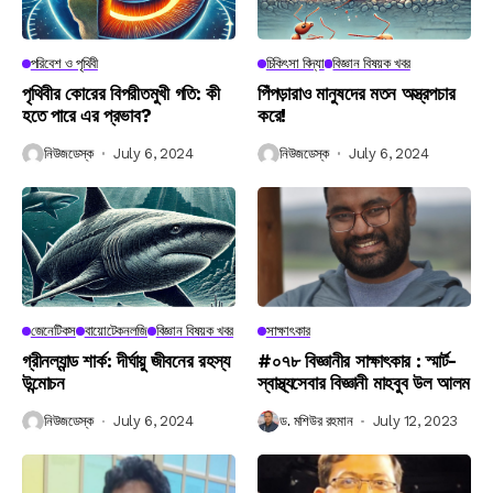
পরিবেশ ও পৃথিবী
চিকিৎসা বিদ্যা
বিজ্ঞান বিষয়ক খবর
পৃথিবীর কোরের বিপরীতমুখী গতি: কী
পিঁপড়ারাও মানুষদের মতন অস্ত্রপচার
হতে পারে এর প্রভাব?
করে!
নিউজডেস্ক
July 6, 2024
নিউজডেস্ক
July 6, 2024
জেনেটিকস
বায়োটেকনলজি
বিজ্ঞান বিষয়ক খবর
সাক্ষাৎকার
গ্রীনল্যান্ড শার্ক: দীর্ঘায়ু জীবনের রহস্য
#০৭৮ বিজ্ঞানীর সাক্ষাৎকার : স্মার্ট-
উন্মোচন
স্বাস্থ্যসেবার বিজ্ঞানী মাহবুব উল আলম
নিউজডেস্ক
July 6, 2024
ড. মশিউর রহমান
July 12, 2023