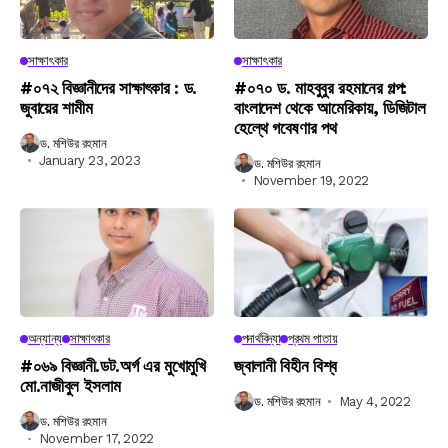
সাক্ষাৎকার
সাক্ষাৎকার
#০৭২ বিজ্ঞানীদের সাক্ষাৎকার : ড.
#০৭০ ড. মাহবুবুর রহমানের গল্প:
জুবায়ের শামীম
বাংলাদেশ থেকে আমেরিকায়, ডিজিটাল
হেল্থে গবেষণার পথ
ড. মশিউর রহমান
January 23, 2023
ড. মশিউর রহমান
November 19, 2022
অন্যান্য
সাক্ষাৎকার
পদার্থবিদ্যা
প্রথম পাতায়
#০৬৯ বিজ্ঞানী.ডট.অর্গ এর মুখোমুখি
জ্বালানী বিহীন বিশ্ব
মো.নাজীবুল ইসলাম
ড. মশিউর রহমান
May 4, 2022
ড. মশিউর রহমান
November 17, 2022