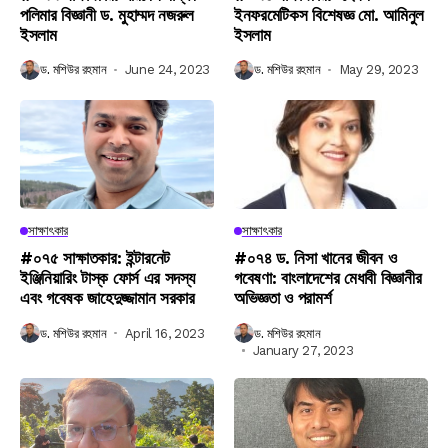
পলিমার বিজ্ঞানী ড. মুহাম্মদ নজরুল
ইনফরমেটিকস বিশেষজ্ঞ মো. আমিনুল
ইসলাম
ইসলাম
ড. মশিউর রহমান
June 24, 2023
ড. মশিউর রহমান
May 29, 2023
সাক্ষাৎকার
সাক্ষাৎকার
#০৭৫ সাক্ষাতকার: ইন্টারনেট
#০৭৪ ড. নিসা খানের জীবন ও
ইঞ্জিনিয়ারিং টাস্ক ফোর্স এর সদস্য
গবেষণা: বাংলাদেশের মেধাবী বিজ্ঞানীর
এবং গবেষক জাহেদুজ্জামান সরকার
অভিজ্ঞতা ও পরামর্শ
ড. মশিউর রহমান
April 16, 2023
ড. মশিউর রহমান
January 27, 2023