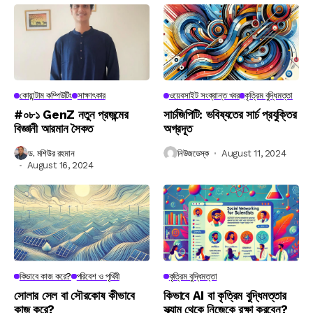
কোয়ান্টাম কম্পিউটিং
সাক্ষাৎকার
ওয়েবসাইট সংক্রান্ত খবর
কৃত্রিম বুদ্ধিমত্তা
#০৮১ GenZ নতুন প্রজন্মের
সার্চজিপিটি: ভবিষ্যতের সার্চ প্রযুক্তির
বিজ্ঞানী আরমান সৈকত
অগ্রদূত
ড. মশিউর রহমান
নিউজডেস্ক
August 11, 2024
August 16, 2024
কিভাবে কাজ করে?
পরিবেশ ও পৃথিবী
কৃত্রিম বুদ্ধিমত্তা
সোলার সেল বা সৌরকোষ কীভাবে
কিভাবে AI বা কৃত্রিম বুদ্ধিমত্তার
কাজ করে?
স্ক্যাম থেকে নিজেকে রক্ষা করবেন?