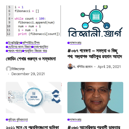
ইলেক্ট্রনিক্স
কম্পিউটার টিপস
সাক্ষাৎকার
ছোটদের জন্য বিজ্ঞান
তথ্যপ্রযুক্তি
#০৬৭ গবেষণা – সমস‍্যা ও কিছু
প্রথম পাতায়
প্রযুক্তি বিষয়ক খবর
পথ: অধ‍্যাপক আতিকুর রহমান আহাদ
কোডিং শেখার গুরুত্ব ও সম্ভাবনা
ড. মশিউর রহমান
April 28, 2021
নিউজডেস্ক
December 29, 2021
কৃত্রিম বুদ্ধিমত্তা
সাক্ষাৎকার
২০২১ সনে যে প্রযুক্তিগুলো ভূমিকা
#০৬৩ আমেরিকায় প্রবাসী ডাক্তার