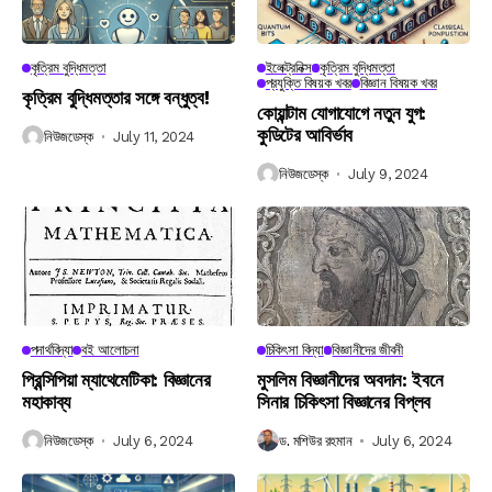
কৃত্রিম বুদ্ধিমত্তা
ইলেক্ট্রনিক্স
কৃত্রিম বুদ্ধিমত্তা
প্রযুক্তি বিষয়ক খবর
বিজ্ঞান বিষয়ক খবর
কৃত্রিম বুদ্ধিমত্তার সঙ্গে বন্ধুত্ব!
কোয়ান্টাম যোগাযোগে নতুন যুগ:
কুডিটের আবির্ভাব
নিউজডেস্ক
July 11, 2024
নিউজডেস্ক
July 9, 2024
পদার্থবিদ্যা
বই আলোচনা
চিকিৎসা বিদ্যা
বিজ্ঞানীদের জীবনী
প্রিন্সিপিয়া ম্যাথেমেটিকা: বিজ্ঞানের
মুসলিম বিজ্ঞানীদের অবদান: ইবনে
মহাকাব্য
সিনার চিকিৎসা বিজ্ঞানের বিপ্লব
নিউজডেস্ক
July 6, 2024
ড. মশিউর রহমান
July 6, 2024