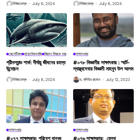
নিউজডেস্ক
July 6, 2024
নিউজডেস্ক
July 6, 2024
জেনেটিকস
বায়োটেকনলজি
বিজ্ঞান বিষয়ক খবর
সাক্ষাৎকার
গ্রীনল্যান্ড শার্ক: দীর্ঘায়ু জীবনের রহস্য
#০৭৮ বিজ্ঞানীর সাক্ষাৎকার : স্মার্ট-
উন্মোচন
স্বাস্থ্যসেবার বিজ্ঞানী মাহবুব উল আলম
নিউজডেস্ক
July 6, 2024
ড. মশিউর রহমান
July 12, 2023
সাক্ষাৎকার
সাক্ষাৎকার
#০৭৭ সাক্ষাৎকার: পরিবেশ বান্ধব
#০৭৬ সাক্ষাৎকার: হেলথ