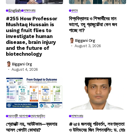
English
সাক্ষাৎকার
কলাম
#255 How Professor
বিশ্ববিদ্যালয় ও শিক্ষার্থীদের মান
Mushtaq Hussain is
ভালো, তবু গ্রাজুয়েটরা কেন জব
using fruit flies to
পাচ্ছে না?
investigate human
Biggani Org
disease, brain injury
August 3, 2026
and the future of
biotechnology
Biggani Org
August 4, 2026
অন্তর্দৃষ্টি আলাপন
তথ্যপ্রযুক্তি
সাক্ষাৎকার
প্রোডাক্ট নয়, আউটকাম—ব্যবসার
#২৫৪ জলবায়ু পরিবর্তন, লবণাক্ততা
আসল খেলাটা কোথায়?
ও উদ্ভিদের জিন সিগন্যালিং: ড. মোঃ