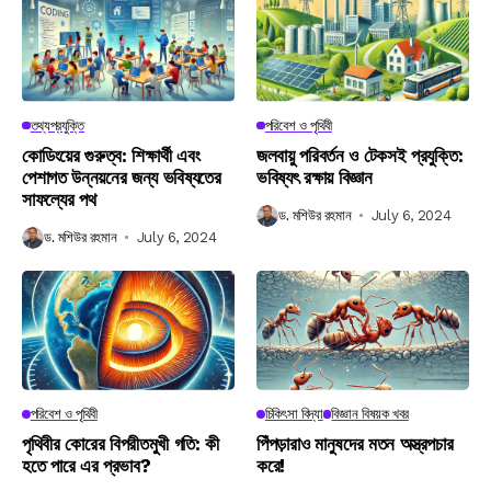
তথ্যপ্রযুক্তি
পরিবেশ ও পৃথিবী
কোডিংয়ের গুরুত্ব: শিক্ষার্থী এবং
জলবায়ু পরিবর্তন ও টেকসই প্রযুক্তি:
পেশাগত উন্নয়নের জন্য ভবিষ্যতের
ভবিষ্যৎ রক্ষায় বিজ্ঞান
সাফল্যের পথ
ড. মশিউর রহমান
July 6, 2024
ড. মশিউর রহমান
July 6, 2024
পরিবেশ ও পৃথিবী
চিকিৎসা বিদ্যা
বিজ্ঞান বিষয়ক খবর
পৃথিবীর কোরের বিপরীতমুখী গতি: কী
পিঁপড়ারাও মানুষদের মতন অস্ত্রপচার
হতে পারে এর প্রভাব?
করে!