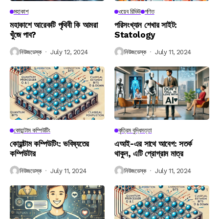
মহাকাশ
ওয়েব রিভিউ
গণিত
মহাকাশে আরেকটি পৃথিবী কি আমরা
পরিসংখ্যান শেখার সাইট:
খুঁজে পাব?
Statology
নিউজডেস্ক
July 12, 2024
নিউজডেস্ক
July 11, 2024
কোয়ান্টাম কম্পিউটিং
কৃত্রিম বুদ্ধিমত্তা
কোয়ান্টাম কম্পিউটিং: ভবিষ্যতের
এআই-এর সাথে আবেগ: সতর্ক
কম্পিউটার
থাকুন, এটি প্রোগ্রাম মাত্র
নিউজডেস্ক
July 11, 2024
নিউজডেস্ক
July 11, 2024