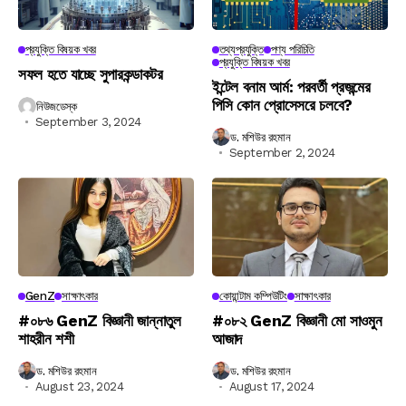
প্রযুক্তি বিষয়ক খবর
তথ্যপ্রযুক্তি
পণ্য পরিচিতি
প্রযুক্তি বিষয়ক খবর
সফল হতে যাচ্ছে সুপারকন্ডাকটর
ইন্টেল বনাম আর্ম: পরবর্তী প্রজন্মের
পিসি কোন প্রোসেসরে চলবে?
নিউজডেস্ক
September 3, 2024
ড. মশিউর রহমান
September 2, 2024
GenZ
সাক্ষাৎকার
কোয়ান্টাম কম্পিউটিং
সাক্ষাৎকার
#০৮৬ GenZ বিজ্ঞানী জান্নাতুল
#০৮২ GenZ বিজ্ঞানী মো সাওমুন
শাহরীন শশী
আজাদ
ড. মশিউর রহমান
ড. মশিউর রহমান
August 23, 2024
August 17, 2024