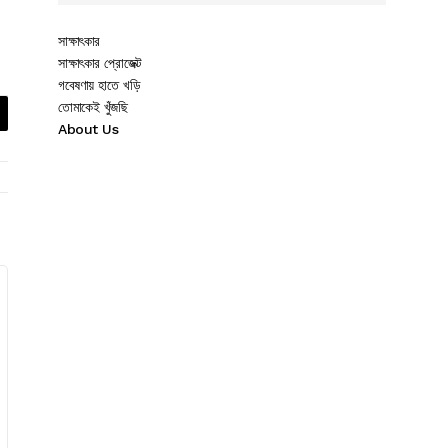
সাক্ষাৎকার
সাক্ষাৎকার প্রোজেক্ট
গবেষণায় হাতে খড়ি
তোমাকেই খুঁজছি
About Us