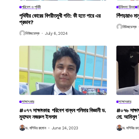
পরিবেশ ও পৃথিবী
চিকিৎসা বিদ্যা
ব
পৃথিবীর কোরের বিপরীতমুখী গতি: কী হতে পারে এর
পিঁপড়ারাও মা
প্রভাব?
নিউজডেস্ক
নিউজডেস্ক
July 6, 2024
সাক্ষাৎকার
সাক্ষাৎকার
#০৭৭ সাক্ষাৎকার: পরিবেশ বান্ধব পলিমার বিজ্ঞানী ড.
#০৭৬ সাক্ষা
মুহাম্মদ নজরুল ইসলাম
মো. আমিনুল
ড. মশিউর রহমান
June 24, 2023
ড. মশিউর রহ