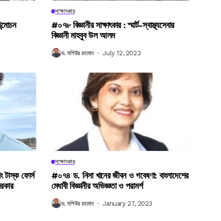
সাক্ষাৎকার
উন্মোচন
#০৭৮ বিজ্ঞানীর সাক্ষাৎকার : স্মার্ট-স্বাস্থ্যসেবার
বিজ্ঞানী মাহবুব উল আলম
ড. মশিউর রহমান
July 12, 2023
সাক্ষাৎকার
িং টাস্ক ফোর্স
#০৭৪ ড. নিসা খানের জীবন ও গবেষণা: বাংলাদেশের
সরকার
মেধাবী বিজ্ঞানীর অভিজ্ঞতা ও পরামর্শ
ড. মশিউর রহমান
January 27, 2023