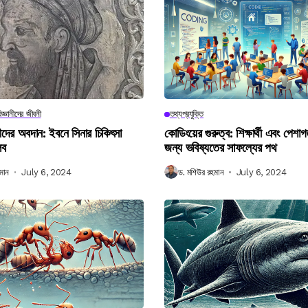
িজ্ঞানীদের জীবনী
তথ্যপ্রযুক্তি
ানীদের অবদান: ইবনে সিনার চিকিৎসা
কোডিংয়ের গুরুত্ব: শিক্ষার্থী এবং পেশা
লব
জন্য ভবিষ্যতের সাফল্যের পথ
মান
July 6, 2024
ড. মশিউর রহমান
July 6, 2024