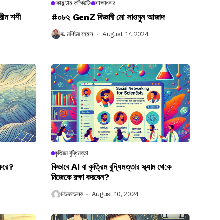
কোয়ান্টাম কম্পিউটিং
সাক্ষাৎকার
রীন শশী
#০৮২ GenZ বিজ্ঞানী মো সাওমুন আজাদ
ড. মশিউর রহমান
August 17, 2024
কৃত্রিম বুদ্ধিমত্তা
 করে?
কিভাবে AI বা কৃত্রিম বুদ্ধিমত্তার স্ক্যাম থেকে
নিজেকে রক্ষা করবেন?
নিউজডেস্ক
August 10, 2024