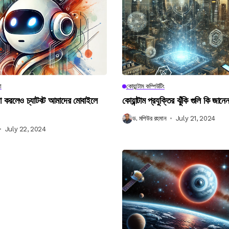
া
কোয়ান্টাম কম্পিউটিং
না করলেও চ্যাটবট আমাদের মোবাইলে
কোয়ান্টাম প্রযুক্তির ঝুঁকি গুলি কি জান
ড. মশিউর রহমান
July 21, 2024
July 22, 2024