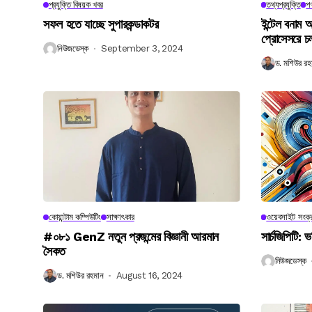
প্রযুক্তি বিষয়ক খবর
তথ্যপ্রযুক্তি
পণ
সফল হতে যাচ্ছে সুপারকন্ডাকটর
ইন্টেল বনাম আ
প্রোসেসরে চ
নিউজডেস্ক
September 3, 2024
ড. মশিউর রহ
কোয়ান্টাম কম্পিউটিং
সাক্ষাৎকার
ওয়েবসাইট সংক্র
#০৮১ GenZ নতুন প্রজন্মের বিজ্ঞানী আরমান
সার্চজিপিটি: ভ
সৈকত
নিউজডেস্ক
ড. মশিউর রহমান
August 16, 2024