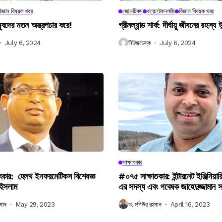
িজ্ঞান বিষয়ক খবর
জেনেটিকস
বায়োটেকনলজি
বিজ্ঞান বিষয়ক খবর
নুষদের মতন অস্ত্রপচার করে!
গ্রীনল্যান্ড শার্ক: দীর্ঘায়ু জীবনের রহস্য 
July 6, 2024
নিউজডেস্ক
July 6, 2024
সাক্ষাৎকার
ৎকার: হেলথ ইনফরমেটিকস বিশেষজ্ঞ
#০৭৫ সাক্ষাতকার: ইন্টারনেট ইঞ্জিনিয়ার
 ইসলাম
এর সদস্য এবং গবেষক জাহেদুজ্জামান 
মান
May 29, 2023
ড. মশিউর রহমান
April 16, 2023