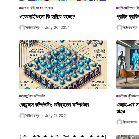
ওয়েবসাইট সংক্রান্ত খবর
গণিত
বিজ্ঞান ব
ওয়েবসাইটগুলো কি হারিয়ে যাচ্ছে?
প্রাচীন ব্যা
নিউজডেস্ক
July 20, 2024
নিউজডেস্ক
কোয়ান্টাম কম্পিউটিং
কৃত্রিম বুদ্ধিমত্ত
কোয়ান্টাম কম্পিউটিং: ভবিষ্যতের কম্পিউটার
এআই-এর সাথে
মাত্র
নিউজডেস্ক
July 11, 2024
নিউজডেস্ক