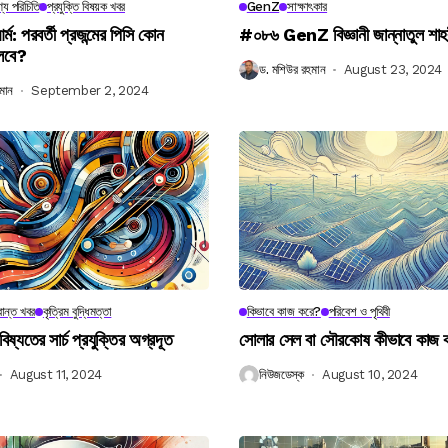
্য পরিচিতি
প্রযুক্তি বিষয়ক খবর
GenZ
সাক্ষাৎকার
র্ম: পরবর্তী প্রজন্মের পিসি কোন
#০৮৬ GenZ বিজ্ঞানী জান্নাতুল শাহ
লবে?
ড. মশিউর রহমান
August 23, 2024
মান
September 2, 2024
ান্ত খবর
কৃত্রিম বুদ্ধিমত্তা
কিভাবে কাজ করে?
পরিবেশ ও পৃথিবী
বিষ্যতের সার্চ প্রযুক্তির অগ্রদূত
সোলার সেল বা সৌরকোষ কীভাবে কাজ
August 11, 2024
নিউজডেস্ক
August 10, 2024