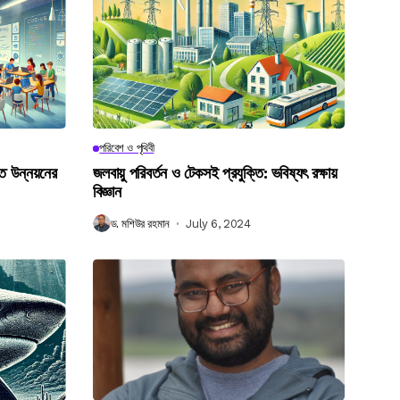
পরিবেশ ও পৃথিবী
গত উন্নয়নের
জলবায়ু পরিবর্তন ও টেকসই প্রযুক্তি: ভবিষ্যৎ রক্ষায়
বিজ্ঞান
ড. মশিউর রহমান
July 6, 2024