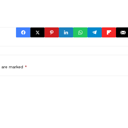
s are marked
*