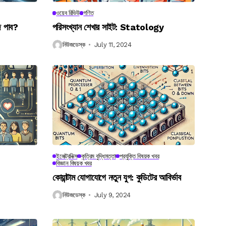
ওয়েব রিভিউ
গণিত
ে পাব?
পরিসংখ্যান শেখার সাইট: Statology
নিউজডেস্ক
July 11, 2024
ইলেক্ট্রনিক্স
কৃত্রিম বুদ্ধিমত্তা
প্রযুক্তি বিষয়ক খবর
বিজ্ঞান বিষয়ক খবর
কোয়ান্টাম যোগাযোগে নতুন যুগ: কুডিটের আবির্ভাব
নিউজডেস্ক
July 9, 2024