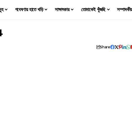
মূহ
গবেষণায় হাতে খড়ি
সাক্ষাৎকার
তোমাকেই খুঁজছি
সম্পাদকী
4
Share