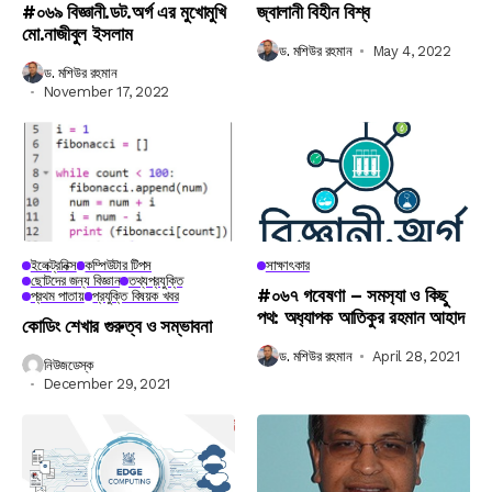
#০৬৯ বিজ্ঞানী.ডট.অর্গ এর মুখোমুখি
জ্বালানী বিহীন বিশ্ব
মো.নাজীবুল ইসলাম
ড. মশিউর রহমান
May 4, 2022
ড. মশিউর রহমান
November 17, 2022
ইলেক্ট্রনিক্স
কম্পিউটার টিপস
সাক্ষাৎকার
ছোটদের জন্য বিজ্ঞান
তথ্যপ্রযুক্তি
#০৬৭ গবেষণা – সমস‍্যা ও কিছু
প্রথম পাতায়
প্রযুক্তি বিষয়ক খবর
পথ: অধ‍্যাপক আতিকুর রহমান আহাদ
কোডিং শেখার গুরুত্ব ও সম্ভাবনা
ড. মশিউর রহমান
April 28, 2021
নিউজডেস্ক
December 29, 2021