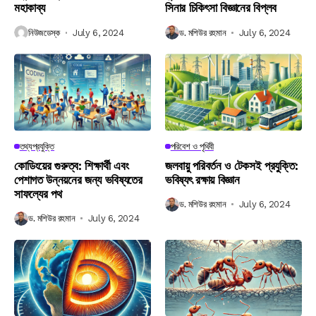
মহাকাব্য
সিনার চিকিৎসা বিজ্ঞানের বিপ্লব
নিউজডেস্ক
July 6, 2024
ড. মশিউর রহমান
July 6, 2024
তথ্যপ্রযুক্তি
পরিবেশ ও পৃথিবী
কোডিংয়ের গুরুত্ব: শিক্ষার্থী এবং
জলবায়ু পরিবর্তন ও টেকসই প্রযুক্তি:
পেশাগত উন্নয়নের জন্য ভবিষ্যতের
ভবিষ্যৎ রক্ষায় বিজ্ঞান
সাফল্যের পথ
ড. মশিউর রহমান
July 6, 2024
ড. মশিউর রহমান
July 6, 2024