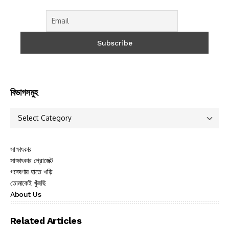
বিভাগসমুহ
সাক্ষাৎকার
সাক্ষাৎকার প্রোজেক্ট
গবেষণায় হাতে খড়ি
তোমাকেই খুঁজছি
About Us
Related Articles