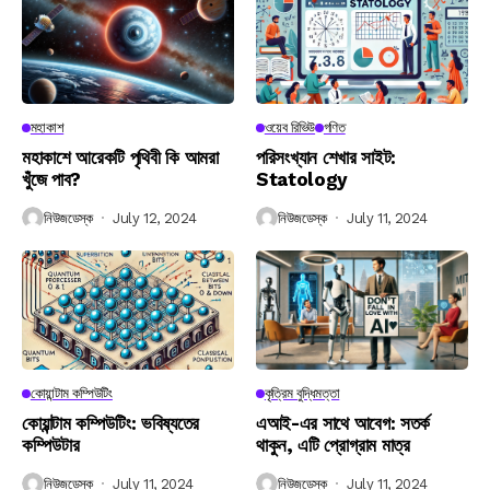
মহাকাশ
ওয়েব রিভিউ
গণিত
মহাকাশে আরেকটি পৃথিবী কি আমরা
পরিসংখ্যান শেখার সাইট:
খুঁজে পাব?
Statology
নিউজডেস্ক
July 12, 2024
নিউজডেস্ক
July 11, 2024
কোয়ান্টাম কম্পিউটিং
কৃত্রিম বুদ্ধিমত্তা
কোয়ান্টাম কম্পিউটিং: ভবিষ্যতের
এআই-এর সাথে আবেগ: সতর্ক
কম্পিউটার
থাকুন, এটি প্রোগ্রাম মাত্র
নিউজডেস্ক
July 11, 2024
নিউজডেস্ক
July 11, 2024