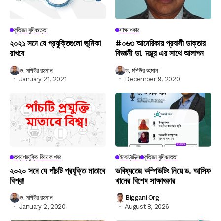
কৃত্রিম বুদ্ধিমত্তা
সাক্ষাৎকার
২০২১ সনে যে প্রযুক্তিগুলো ভূমিকা
#০৬৩ আমেরিকায় প্রবাসী ডাক্তার
রাখবে
বিজ্ঞানী ডা. মঞ্জুর এর সাথে আলাপন
ড. মশিউর রহমান
ড. মশিউর রহমান
January 21, 2021
December 9, 2020
তথ্যপ্রযুক্তি বিষয়ক খবর
ইলেক্ট্রনিক্স
কৃত্রিম বুদ্ধিমত্তা
২০২০ সনে যে পাঁচটি প্রযুক্তি মাতাবে
ভবিষ্যতের কম্পিউটিং নিয়ে ড. আসিফ
বিশ্ব!
খানের বিশেষ সাক্ষাৎকার
ড. মশিউর রহমান
Biggani Org
January 2, 2020
August 8, 2026