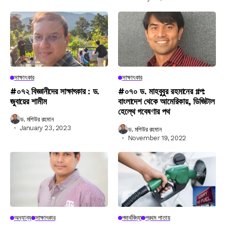
সাক্ষাৎকার
সাক্ষাৎকার
#০৭২ বিজ্ঞানীদের সাক্ষাৎকার : ড.
#০৭০ ড. মাহবুবুর রহমানের গল্প:
জুবায়ের শামীম
বাংলাদেশ থেকে আমেরিকায়, ডিজিটাল
হেল্থে গবেষণার পথ
ড. মশিউর রহমান
January 23, 2023
ড. মশিউর রহমান
November 19, 2022
অন্যান্য
সাক্ষাৎকার
পদার্থবিদ্যা
প্রথম পাতায়