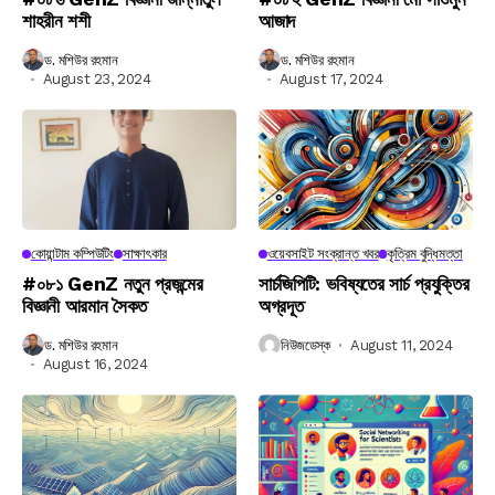
শাহরীন শশী
আজাদ
ড. মশিউর রহমান
ড. মশিউর রহমান
August 23, 2024
August 17, 2024
কোয়ান্টাম কম্পিউটিং
সাক্ষাৎকার
ওয়েবসাইট সংক্রান্ত খবর
কৃত্রিম বুদ্ধিমত্তা
#০৮১ GenZ নতুন প্রজন্মের
সার্চজিপিটি: ভবিষ্যতের সার্চ প্রযুক্তির
বিজ্ঞানী আরমান সৈকত
অগ্রদূত
ড. মশিউর রহমান
নিউজডেস্ক
August 11, 2024
August 16, 2024