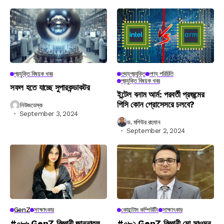
প্রযুক্তি বিষয়ক খবর
তথ্যপ্রযুক্তি
পণ্য পরিচিতি
প্রযুক্তি বিষয়ক খবর
সফল হতে যাচ্ছে সুপারকন্ডাকটর
ইন্টেল বনাম আর্ম: পরবর্তী প্রজন্মের
পিসি কোন প্রোসেসরে চলবে?
নিউজডেস্ক
September 3, 2024
ড. মশিউর রহমান
September 2, 2024
GenZ
সাক্ষাৎকার
কোয়ান্টাম কম্পিউটিং
সাক্ষাৎকার
#০৮৬ GenZ বিজ্ঞানী জান্নাতুল
#০৮২ GenZ বিজ্ঞানী মো সাওমুন