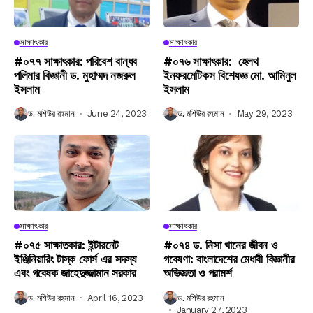
সাক্ষাৎকার
সাক্ষাৎকার
#০৭৭ সাক্ষাৎকার: পরিবেশ বান্ধব
#০৭৬ সাক্ষাৎকার: হেলথ
পলিমার বিজ্ঞানী ড. মুহাম্মদ নজরুল
ইনফরমেটিকস বিশেষজ্ঞ মো. আমিনুল
ইসলাম
ইসলাম
ড. মশিউর রহমান
June 24, 2023
ড. মশিউর রহমান
May 29, 2023
সাক্ষাৎকার
সাক্ষাৎকার
#০৭৫ সাক্ষাতকার: ইন্টারনেট
#০৭৪ ড. নিসা খানের জীবন ও
ইঞ্জিনিয়ারিং টাস্ক ফোর্স এর সদস্য
গবেষণা: বাংলাদেশের মেধাবী বিজ্ঞানীর
এবং গবেষক জাহেদুজ্জামান সরকার
অভিজ্ঞতা ও পরামর্শ
ড. মশিউর রহমান
April 16, 2023
ড. মশিউর রহমান
January 27, 2023