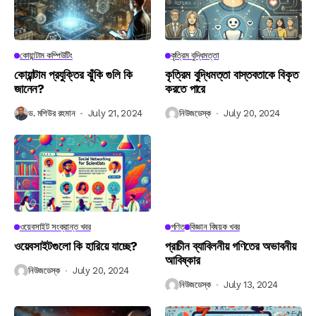
কোয়ান্টাম কম্পিউটিং
কৃত্রিম বুদ্ধিমত্তা
কোয়ান্টাম প্রযুক্তির ঝুঁকি গুলি কি
কৃত্রিম বুদ্ধিমত্তা বাস্তবতাকে বিকৃত
জানেন?
করতে পারে
ড. মশিউর রহমান
July 21, 2024
নিউজডেস্ক
July 20, 2024
ওয়েবসাইট সংক্রান্ত খবর
গণিত
বিজ্ঞান বিষয়ক খবর
ওয়েবসাইটগুলো কি হারিয়ে যাচ্ছে?
প্রাচীন ব্যাবিলনীয় গণিতের অভাবনীয়
আবিষ্কার
নিউজডেস্ক
July 20, 2024
নিউজডেস্ক
July 13, 2024