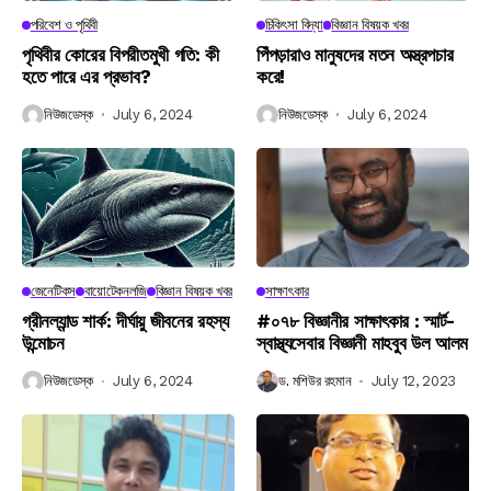
পরিবেশ ও পৃথিবী
চিকিৎসা বিদ্যা
বিজ্ঞান বিষয়ক খবর
পৃথিবীর কোরের বিপরীতমুখী গতি: কী
পিঁপড়ারাও মানুষদের মতন অস্ত্রপচার
হতে পারে এর প্রভাব?
করে!
নিউজডেস্ক
July 6, 2024
নিউজডেস্ক
July 6, 2024
জেনেটিকস
বায়োটেকনলজি
বিজ্ঞান বিষয়ক খবর
সাক্ষাৎকার
গ্রীনল্যান্ড শার্ক: দীর্ঘায়ু জীবনের রহস্য
#০৭৮ বিজ্ঞানীর সাক্ষাৎকার : স্মার্ট-
উন্মোচন
স্বাস্থ্যসেবার বিজ্ঞানী মাহবুব উল আলম
নিউজডেস্ক
July 6, 2024
ড. মশিউর রহমান
July 12, 2023