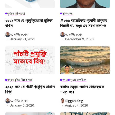
কৃত্রিম বুদ্ধিমত্তা
সাক্ষাৎকার
২০২১ সনে যে প্রযুক্তিগুলো ভূমিকা
#০৬৩ আমেরিকায় প্রবাসী ডাক্তার
রাখবে
বিজ্ঞানী ডা. মঞ্জুর এর সাথে আলাপন
ড. মশিউর রহমান
ড. মশিউর রহমান
January 21, 2021
December 9, 2020
তথ্যপ্রযুক্তি বিষয়ক খবর
কলাম
স্বাস্থ্য ও পরিবেশ
২০২০ সনে যে পাঁচটি প্রযুক্তি মাতাবে
কলামঃ সমুদ্র যেভাবে মস্তিষ্ককে
বিশ্ব!
শান্ত করে
ড. মশিউর রহমান
Biggani Org
January 2, 2020
August 4, 2026