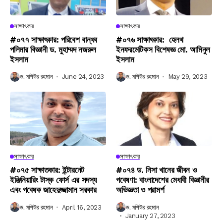
সাক্ষাৎকার
সাক্ষাৎকার
#০৭৭ সাক্ষাৎকার: পরিবেশ বান্ধব
#০৭৬ সাক্ষাৎকার: হেলথ
পলিমার বিজ্ঞানী ড. মুহাম্মদ নজরুল
ইনফরমেটিকস বিশেষজ্ঞ মো. আমিনুল
ইসলাম
ইসলাম
ড. মশিউর রহমান
June 24, 2023
ড. মশিউর রহমান
May 29, 2023
সাক্ষাৎকার
সাক্ষাৎকার
#০৭৫ সাক্ষাতকার: ইন্টারনেট
#০৭৪ ড. নিসা খানের জীবন ও
ইঞ্জিনিয়ারিং টাস্ক ফোর্স এর সদস্য
গবেষণা: বাংলাদেশের মেধাবী বিজ্ঞানীর
এবং গবেষক জাহেদুজ্জামান সরকার
অভিজ্ঞতা ও পরামর্শ
ড. মশিউর রহমান
April 16, 2023
ড. মশিউর রহমান
January 27, 2023