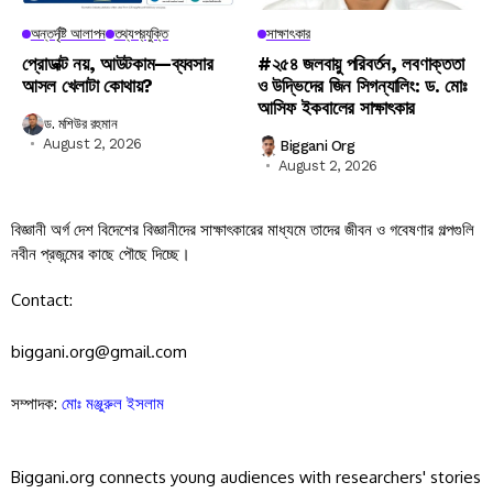
অন্তর্দৃষ্টি আলাপন
তথ্যপ্রযুক্তি
সাক্ষাৎকার
প্রোডাক্ট নয়, আউটকাম—ব্যবসার
#২৫৪ জলবায়ু পরিবর্তন, লবণাক্ততা
আসল খেলাটা কোথায়?
ও উদ্ভিদের জিন সিগন্যালিং: ড. মোঃ
আসিফ ইকবালের সাক্ষাৎকার
ড. মশিউর রহমান
August 2, 2026
Biggani Org
August 2, 2026
বিজ্ঞানী অর্গ দেশ বিদেশের বিজ্ঞানীদের সাক্ষাৎকারের মাধ্যমে তাদের জীবন ও গবেষণার গল্পগুলি
নবীন প্রজন্মের কাছে পৌছে দিচ্ছে।
Contact:
biggani.org@gmail.com
সম্পাদক:
মোঃ মঞ্জুরুল ইসলাম
Biggani.org connects young audiences with researchers' stories