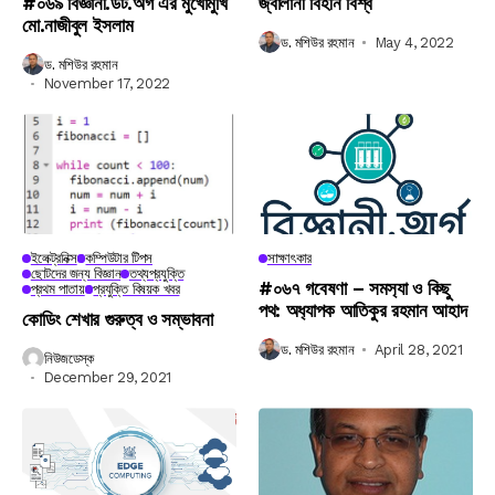
#০৬৯ বিজ্ঞানী.ডট.অর্গ এর মুখোমুখি
জ্বালানী বিহীন বিশ্ব
মো.নাজীবুল ইসলাম
ড. মশিউর রহমান
May 4, 2022
ড. মশিউর রহমান
November 17, 2022
ইলেক্ট্রনিক্স
কম্পিউটার টিপস
সাক্ষাৎকার
ছোটদের জন্য বিজ্ঞান
তথ্যপ্রযুক্তি
#০৬৭ গবেষণা – সমস‍্যা ও কিছু
প্রথম পাতায়
প্রযুক্তি বিষয়ক খবর
পথ: অধ‍্যাপক আতিকুর রহমান আহাদ
কোডিং শেখার গুরুত্ব ও সম্ভাবনা
ড. মশিউর রহমান
April 28, 2021
নিউজডেস্ক
December 29, 2021