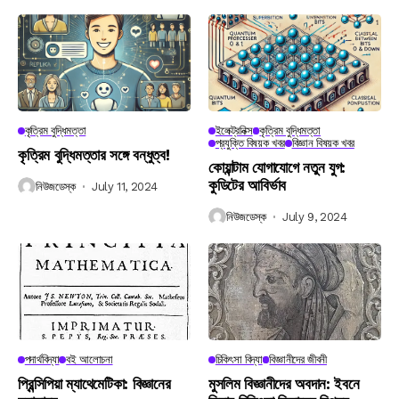
কৃত্রিম বুদ্ধিমত্তা
ইলেক্ট্রনিক্স
কৃত্রিম বুদ্ধিমত্তা
প্রযুক্তি বিষয়ক খবর
বিজ্ঞান বিষয়ক খবর
কৃত্রিম বুদ্ধিমত্তার সঙ্গে বন্ধুত্ব!
কোয়ান্টাম যোগাযোগে নতুন যুগ:
কুডিটের আবির্ভাব
নিউজডেস্ক
July 11, 2024
নিউজডেস্ক
July 9, 2024
পদার্থবিদ্যা
বই আলোচনা
চিকিৎসা বিদ্যা
বিজ্ঞানীদের জীবনী
প্রিন্সিপিয়া ম্যাথেমেটিকা: বিজ্ঞানের
মুসলিম বিজ্ঞানীদের অবদান: ইবনে