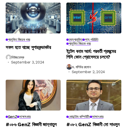
প্রযুক্তি বিষয়ক খবর
তথ্যপ্রযুক্তি
পণ্য পরিচিতি
প্রযুক্তি বিষয়ক খবর
সফল হতে যাচ্ছে সুপারকন্ডাকটর
ইন্টেল বনাম আর্ম: পরবর্তী প্রজন্মের
পিসি কোন প্রোসেসরে চলবে?
নিউজডেস্ক
September 3, 2024
ড. মশিউর রহমান
September 2, 2024
GenZ
সাক্ষাৎকার
কোয়ান্টাম কম্পিউটিং
সাক্ষাৎকার
#০৮৬ GenZ বিজ্ঞানী জান্নাতুল
#০৮২ GenZ বিজ্ঞানী মো সাওমুন