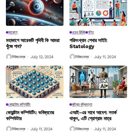
মহাকাশ
ওয়েব রিভিউ
গণিত
মহাকাশে আরেকটি পৃথিবী কি আমরা
পরিসংখ্যান শেখার সাইট:
খুঁজে পাব?
Statology
নিউজডেস্ক
July 12, 2024
নিউজডেস্ক
July 11, 2024
কোয়ান্টাম কম্পিউটিং
কৃত্রিম বুদ্ধিমত্তা
কোয়ান্টাম কম্পিউটিং: ভবিষ্যতের
এআই-এর সাথে আবেগ: সতর্ক
কম্পিউটার
থাকুন, এটি প্রোগ্রাম মাত্র
নিউজডেস্ক
July 11, 2024
নিউজডেস্ক
July 11, 2024