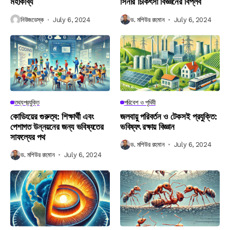
মহাকাব্য
সিনার চিকিৎসা বিজ্ঞানের বিপ্লব
নিউজডেস্ক
July 6, 2024
ড. মশিউর রহমান
July 6, 2024
তথ্যপ্রযুক্তি
পরিবেশ ও পৃথিবী
কোডিংয়ের গুরুত্ব: শিক্ষার্থী এবং
জলবায়ু পরিবর্তন ও টেকসই প্রযুক্তি:
পেশাগত উন্নয়নের জন্য ভবিষ্যতের
ভবিষ্যৎ রক্ষায় বিজ্ঞান
সাফল্যের পথ
ড. মশিউর রহমান
July 6, 2024
ড. মশিউর রহমান
July 6, 2024