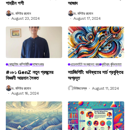
শাহরীন শশী
আজাদ
ড. মশিউর রহমান
ড. মশিউর রহমান
August 23, 2024
August 17, 2024
কোয়ান্টাম কম্পিউটিং
সাক্ষাৎকার
ওয়েবসাইট সংক্রান্ত খবর
কৃত্রিম বুদ্ধিমত্তা
#০৮১ GenZ নতুন প্রজন্মের
সার্চজিপিটি: ভবিষ্যতের সার্চ প্রযুক্তির
বিজ্ঞানী আরমান সৈকত
অগ্রদূত
ড. মশিউর রহমান
নিউজডেস্ক
August 11, 2024
August 16, 2024