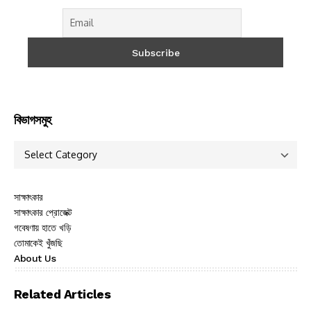
বিভাগসমুহ
সাক্ষাৎকার
সাক্ষাৎকার প্রোজেক্ট
গবেষণায় হাতে খড়ি
তোমাকেই খুঁজছি
About Us
Related Articles