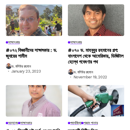
সাক্ষাৎকার
সাক্ষাৎকার
#০৭২ বিজ্ঞানীদের সাক্ষাৎকার : ড.
#০৭০ ড. মাহবুবুর রহমানের গল্প:
জুবায়ের শামীম
বাংলাদেশ থেকে আমেরিকায়, ডিজিটাল
হেল্থে গবেষণার পথ
ড. মশিউর রহমান
January 23, 2023
ড. মশিউর রহমান
November 19, 2022
অন্যান্য
সাক্ষাৎকার
পদার্থবিদ্যা
প্রথম পাতায়