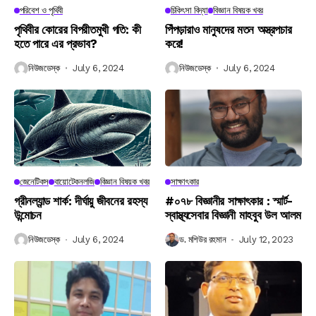
পরিবেশ ও পৃথিবী
চিকিৎসা বিদ্যা
বিজ্ঞান বিষয়ক খবর
পৃথিবীর কোরের বিপরীতমুখী গতি: কী
পিঁপড়ারাও মানুষদের মতন অস্ত্রপচার
হতে পারে এর প্রভাব?
করে!
নিউজডেস্ক
July 6, 2024
নিউজডেস্ক
July 6, 2024
জেনেটিকস
বায়োটেকনলজি
বিজ্ঞান বিষয়ক খবর
সাক্ষাৎকার
গ্রীনল্যান্ড শার্ক: দীর্ঘায়ু জীবনের রহস্য
#০৭৮ বিজ্ঞানীর সাক্ষাৎকার : স্মার্ট-
উন্মোচন
স্বাস্থ্যসেবার বিজ্ঞানী মাহবুব উল আলম
নিউজডেস্ক
July 6, 2024
ড. মশিউর রহমান
July 12, 2023