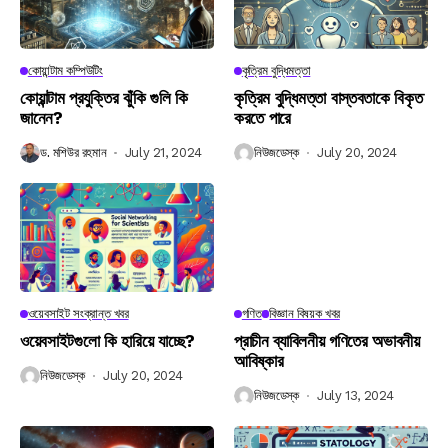
কোয়ান্টাম কম্পিউটিং
কৃত্রিম বুদ্ধিমত্তা
কোয়ান্টাম প্রযুক্তির ঝুঁকি গুলি কি
কৃত্রিম বুদ্ধিমত্তা বাস্তবতাকে বিকৃত
জানেন?
করতে পারে
ড. মশিউর রহমান
July 21, 2024
নিউজডেস্ক
July 20, 2024
ওয়েবসাইট সংক্রান্ত খবর
গণিত
বিজ্ঞান বিষয়ক খবর
ওয়েবসাইটগুলো কি হারিয়ে যাচ্ছে?
প্রাচীন ব্যাবিলনীয় গণিতের অভাবনীয়
আবিষ্কার
নিউজডেস্ক
July 20, 2024
নিউজডেস্ক
July 13, 2024