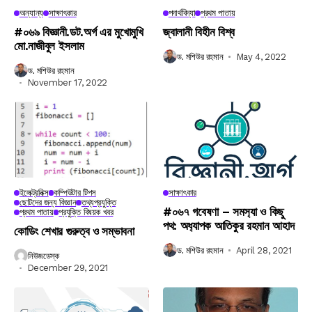
অন্যান্য
সাক্ষাৎকার
পদার্থবিদ্যা
প্রথম পাতায়
#০৬৯ বিজ্ঞানী.ডট.অর্গ এর মুখোমুখি
জ্বালানী বিহীন বিশ্ব
মো.নাজীবুল ইসলাম
ড. মশিউর রহমান
May 4, 2022
ড. মশিউর রহমান
November 17, 2022
ইলেক্ট্রনিক্স
কম্পিউটার টিপস
সাক্ষাৎকার
ছোটদের জন্য বিজ্ঞান
তথ্যপ্রযুক্তি
#০৬৭ গবেষণা – সমস‍্যা ও কিছু
প্রথম পাতায়
প্রযুক্তি বিষয়ক খবর
পথ: অধ‍্যাপক আতিকুর রহমান আহাদ
কোডিং শেখার গুরুত্ব ও সম্ভাবনা
ড. মশিউর রহমান
April 28, 2021
নিউজডেস্ক
December 29, 2021