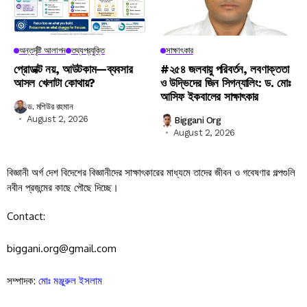
অন্তর্দৃষ্টি আলাপন
তথ্যপ্রযুক্তি
সাক্ষাৎকার
প্রোডাক্ট নয়, আউটকাম—ব্যবসার
#২৫৪ জলবায়ু পরিবর্তন, লবণাক্ততা
আসল খেলাটা কোথায়?
ও উদ্ভিদের জিন সিগন্যালিং: ড. মোঃ
আসিফ ইকবালের সাক্ষাৎকার
ড. মশিউর রহমান
August 2, 2026
Biggani Org
August 2, 2026
বিজ্ঞানী অর্গ দেশ বিদেশের বিজ্ঞানীদের সাক্ষাৎকারের মাধ্যমে তাদের জীবন ও গবেষণার গল্পগুলি
নবীন প্রজন্মের কাছে পৌছে দিচ্ছে।
Contact:
biggani.org@gmail.com
সম্পাদক:
মোঃ মঞ্জুরুল ইসলাম