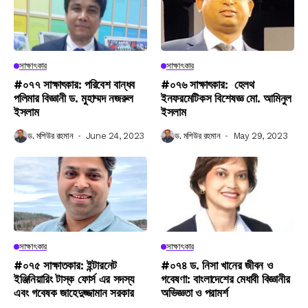
সাক্ষাৎকার
সাক্ষাৎকার
#০৭৭ সাক্ষাৎকার: পরিবেশ বান্ধব
#০৭৬ সাক্ষাৎকার: হেলথ
পলিমার বিজ্ঞানী ড. মুহাম্মদ নজরুল
ইনফরমেটিকস বিশেষজ্ঞ মো. আমিনুল
ইসলাম
ইসলাম
ড. মশিউর রহমান
June 24, 2023
ড. মশিউর রহমান
May 29, 2023
সাক্ষাৎকার
সাক্ষাৎকার
#০৭৫ সাক্ষাতকার: ইন্টারনেট
#০৭৪ ড. নিসা খানের জীবন ও
ইঞ্জিনিয়ারিং টাস্ক ফোর্স এর সদস্য
গবেষণা: বাংলাদেশের মেধাবী বিজ্ঞানীর
এবং গবেষক জাহেদুজ্জামান সরকার
অভিজ্ঞতা ও পরামর্শ