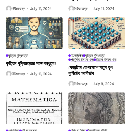
নিউজডেস্ক
July 11, 2024
নিউজডেস্ক
July 11, 2024
কৃত্রিম বুদ্ধিমত্তা
ইলেক্ট্রনিক্স
কৃত্রিম বুদ্ধিমত্তা
প্রযুক্তি বিষয়ক খবর
বিজ্ঞান বিষয়ক খবর
কৃত্রিম বুদ্ধিমত্তার সঙ্গে বন্ধুত্ব!
কোয়ান্টাম যোগাযোগে নতুন যুগ:
কুডিটের আবির্ভাব
নিউজডেস্ক
July 11, 2024
নিউজডেস্ক
July 9, 2024
পদার্থবিদ্যা
বই আলোচনা
চিকিৎসা বিদ্যা
বিজ্ঞানীদের জীবনী