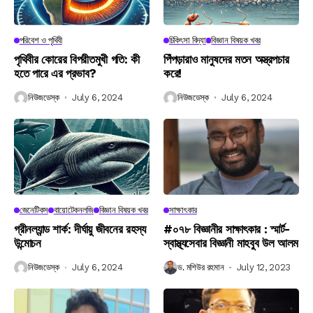
পরিবেশ ও পৃথিবী
চিকিৎসা বিদ্যা
বিজ্ঞান বিষয়ক খবর
পৃথিবীর কোরের বিপরীতমুখী গতি: কী
পিঁপড়ারাও মানুষদের মতন অস্ত্রপচার
হতে পারে এর প্রভাব?
করে!
নিউজডেস্ক
July 6, 2024
নিউজডেস্ক
July 6, 2024
জেনেটিকস
বায়োটেকনলজি
বিজ্ঞান বিষয়ক খবর
সাক্ষাৎকার
গ্রীনল্যান্ড শার্ক: দীর্ঘায়ু জীবনের রহস্য
#০৭৮ বিজ্ঞানীর সাক্ষাৎকার : স্মার্ট-
উন্মোচন
স্বাস্থ্যসেবার বিজ্ঞানী মাহবুব উল আলম
নিউজডেস্ক
July 6, 2024
ড. মশিউর রহমান
July 12, 2023