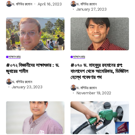
ড. মশিউর রহমান
April 16, 2023
ড. মশিউর রহমান
January 27, 2023
সাক্ষাৎকার
সাক্ষাৎকার
#০৭২ বিজ্ঞানীদের সাক্ষাৎকার : ড.
#০৭০ ড. মাহবুবুর রহমানের গল্প:
জুবায়ের শামীম
বাংলাদেশ থেকে আমেরিকায়, ডিজিটাল
হেল্থে গবেষণার পথ
ড. মশিউর রহমান
January 23, 2023
ড. মশিউর রহমান
November 19, 2022