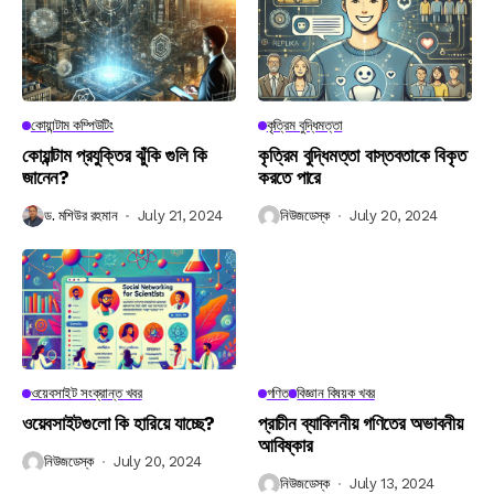
কোয়ান্টাম কম্পিউটিং
কৃত্রিম বুদ্ধিমত্তা
কোয়ান্টাম প্রযুক্তির ঝুঁকি গুলি কি
কৃত্রিম বুদ্ধিমত্তা বাস্তবতাকে বিকৃত
জানেন?
করতে পারে
ড. মশিউর রহমান
July 21, 2024
নিউজডেস্ক
July 20, 2024
ওয়েবসাইট সংক্রান্ত খবর
গণিত
বিজ্ঞান বিষয়ক খবর
ওয়েবসাইটগুলো কি হারিয়ে যাচ্ছে?
প্রাচীন ব্যাবিলনীয় গণিতের অভাবনীয়
আবিষ্কার
নিউজডেস্ক
July 20, 2024
নিউজডেস্ক
July 13, 2024