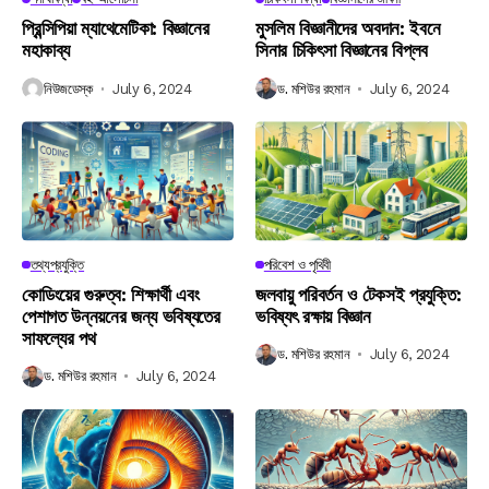
প্রিন্সিপিয়া ম্যাথেমেটিকা: বিজ্ঞানের
মুসলিম বিজ্ঞানীদের অবদান: ইবনে
মহাকাব্য
সিনার চিকিৎসা বিজ্ঞানের বিপ্লব
নিউজডেস্ক
July 6, 2024
ড. মশিউর রহমান
July 6, 2024
তথ্যপ্রযুক্তি
পরিবেশ ও পৃথিবী
কোডিংয়ের গুরুত্ব: শিক্ষার্থী এবং
জলবায়ু পরিবর্তন ও টেকসই প্রযুক্তি:
পেশাগত উন্নয়নের জন্য ভবিষ্যতের
ভবিষ্যৎ রক্ষায় বিজ্ঞান
সাফল্যের পথ
ড. মশিউর রহমান
July 6, 2024
ড. মশিউর রহমান
July 6, 2024