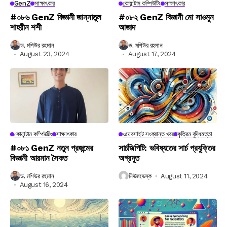
GenZ
সাক্ষাৎকার
কোয়ান্টাম কম্পিউটিং
সাক্ষাৎকার
#০৮৬ GenZ বিজ্ঞানী জান্নাতুল
#০৮২ GenZ বিজ্ঞানী মো সাওমুন
শাহরীন শশী
আজাদ
ড. মশিউর রহমান
ড. মশিউর রহমান
August 23, 2024
August 17, 2024
কোয়ান্টাম কম্পিউটিং
সাক্ষাৎকার
ওয়েবসাইট সংক্রান্ত খবর
কৃত্রিম বুদ্ধিমত্তা
#০৮১ GenZ নতুন প্রজন্মের
সার্চজিপিটি: ভবিষ্যতের সার্চ প্রযুক্তির
বিজ্ঞানী আরমান সৈকত
অগ্রদূত
ড. মশিউর রহমান
নিউজডেস্ক
August 11, 2024
August 16, 2024