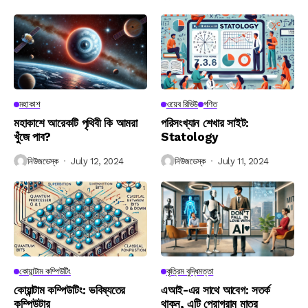
মহাকাশ
ওয়েব রিভিউ
গণিত
মহাকাশে আরেকটি পৃথিবী কি আমরা
পরিসংখ্যান শেখার সাইট:
খুঁজে পাব?
Statology
নিউজডেস্ক
July 12, 2024
নিউজডেস্ক
July 11, 2024
কোয়ান্টাম কম্পিউটিং
কৃত্রিম বুদ্ধিমত্তা
কোয়ান্টাম কম্পিউটিং: ভবিষ্যতের
এআই-এর সাথে আবেগ: সতর্ক
কম্পিউটার
থাকুন, এটি প্রোগ্রাম মাত্র