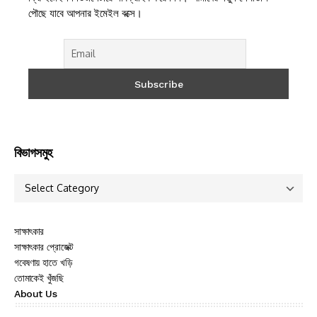
পৌছে যাবে আপনার ইমেইল বক্সে।
বিভাগসমুহ
সাক্ষাৎকার
সাক্ষাৎকার প্রোজেক্ট
গবেষণায় হাতে খড়ি
তোমাকেই খুঁজছি
About Us