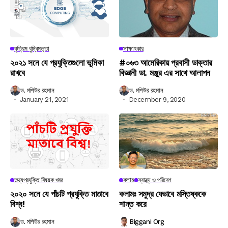
কৃত্রিম বুদ্ধিমত্তা
সাক্ষাৎকার
২০২১ সনে যে প্রযুক্তিগুলো ভূমিকা
#০৬৩ আমেরিকায় প্রবাসী ডাক্তার
রাখবে
বিজ্ঞানী ডা. মঞ্জুর এর সাথে আলাপন
ড. মশিউর রহমান
ড. মশিউর রহমান
January 21, 2021
December 9, 2020
তথ্যপ্রযুক্তি বিষয়ক খবর
কলাম
স্বাস্থ্য ও পরিবেশ
২০২০ সনে যে পাঁচটি প্রযুক্তি মাতাবে
কলামঃ সমুদ্র যেভাবে মস্তিষ্ককে
বিশ্ব!
শান্ত করে
ড. মশিউর রহমান
Biggani Org