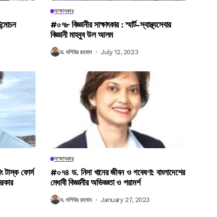
সাক্ষাৎকার
উন্মোচন
#০৭৮ বিজ্ঞানীর সাক্ষাৎকার : স্মার্ট-স্বাস্থ্যসেবার
বিজ্ঞানী মাহবুব উল আলম
ড. মশিউর রহমান
July 12, 2023
সাক্ষাৎকার
িং টাস্ক ফোর্স
#০৭৪ ড. নিসা খানের জীবন ও গবেষণা: বাংলাদেশের
সরকার
মেধাবী বিজ্ঞানীর অভিজ্ঞতা ও পরামর্শ
ড. মশিউর রহমান
January 27, 2023