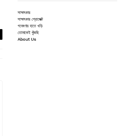
সাক্ষাৎকার
সাক্ষাৎকার প্রোজেক্ট
গবেষণায় হাতে খড়ি
তোমাকেই খুঁজছি
About Us