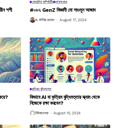
কোয়ান্টাম কম্পিউটিং
সাক্ষাৎকার
রীন শশী
#০৮২ GenZ বিজ্ঞানী মো সাওমুন আজাদ
ড. মশিউর রহমান
August 17, 2024
কৃত্রিম বুদ্ধিমত্তা
 করে?
কিভাবে AI বা কৃত্রিম বুদ্ধিমত্তার স্ক্যাম থেকে
নিজেকে রক্ষা করবেন?
নিউজডেস্ক
August 10, 2024