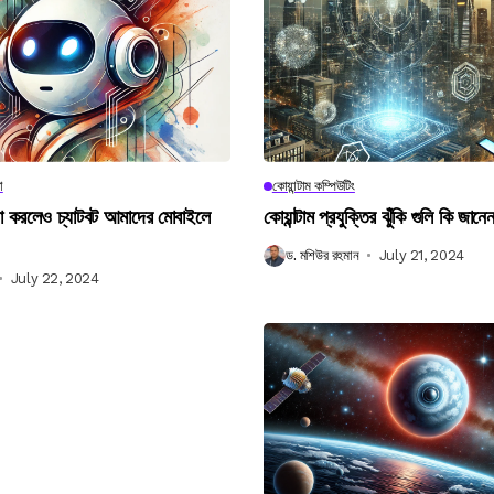
া
কোয়ান্টাম কম্পিউটিং
না করলেও চ্যাটবট আমাদের মোবাইলে
কোয়ান্টাম প্রযুক্তির ঝুঁকি গুলি কি জান
ড. মশিউর রহমান
July 21, 2024
July 22, 2024