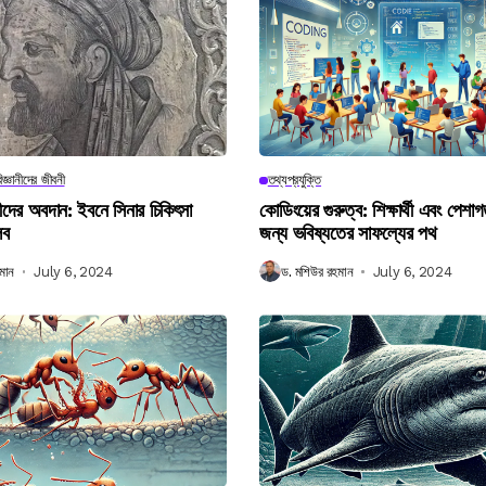
িজ্ঞানীদের জীবনী
তথ্যপ্রযুক্তি
ানীদের অবদান: ইবনে সিনার চিকিৎসা
কোডিংয়ের গুরুত্ব: শিক্ষার্থী এবং পেশা
লব
জন্য ভবিষ্যতের সাফল্যের পথ
মান
July 6, 2024
ড. মশিউর রহমান
July 6, 2024