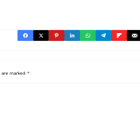
s are marked
*