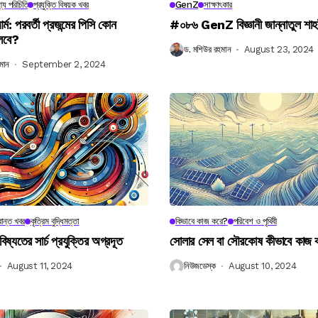
্য পরিচিতি
প্রযুক্তি বিষয়ক খবর
GenZ
সাক্ষাৎকার
র্ম: পরবর্তী প্রজন্মের পিসি কোন
#০৮৬ GenZ বিজ্ঞানী জান্নাতুল শাহ
লবে?
ড. মশিউর রহমান
August 23, 2024
মান
September 2, 2024
ান্ত খবর
কৃত্রিম বুদ্ধিমত্তা
কিভাবে কাজ করে?
পরিবেশ ও পৃথিবী
বিষ্যতের সার্চ প্রযুক্তির অগ্রদূত
সোলার সেল বা সৌরকোষ কীভাবে কাজ
August 11, 2024
নিউজডেস্ক
August 10, 2024