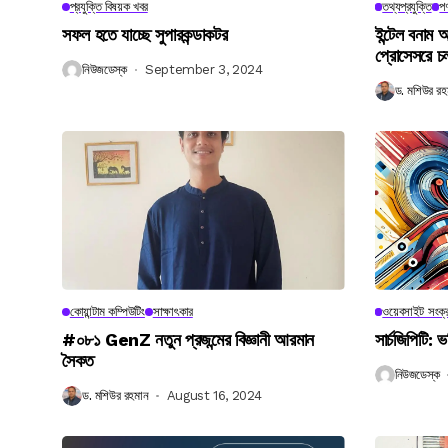
প্রযুক্তি বিষয়ক খবর
তথ্যপ্রযুক্তি
পণ
সফল হতে যাচ্ছে সুপারকন্ডাকটর
ইন্টেল বনাম আ
প্রোসেসরে চ
নিউজডেস্ক
September 3, 2024
ড. মশিউর রহ
কোয়ান্টাম কম্পিউটিং
সাক্ষাৎকার
ওয়েবসাইট সংক্র
#০৮১ GenZ নতুন প্রজন্মের বিজ্ঞানী আরমান
সার্চজিপিটি: ভ
সৈকত
নিউজডেস্ক
ড. মশিউর রহমান
August 16, 2024