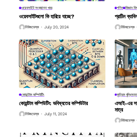
ওয়েবসাইট সংক্রান্ত খবর
গণিত
বিজ্ঞান ব
ওয়েবসাইটগুলো কি হারিয়ে যাচ্ছে?
প্রাচীন ব্যা
নিউজডেস্ক
July 20, 2024
নিউজডেস্ক
কোয়ান্টাম কম্পিউটিং
কৃত্রিম বুদ্ধিমত্ত
কোয়ান্টাম কম্পিউটিং: ভবিষ্যতের কম্পিউটার
এআই-এর সাথে
মাত্র
নিউজডেস্ক
July 11, 2024
নিউজডেস্ক