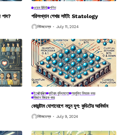
ওয়েব রিভিউ
গণিত
ে পাব?
পরিসংখ্যান শেখার সাইট: Statology
নিউজডেস্ক
July 11, 2024
ইলেক্ট্রনিক্স
কৃত্রিম বুদ্ধিমত্তা
প্রযুক্তি বিষয়ক খবর
বিজ্ঞান বিষয়ক খবর
কোয়ান্টাম যোগাযোগে নতুন যুগ: কুডিটের আবির্ভাব
নিউজডেস্ক
July 9, 2024