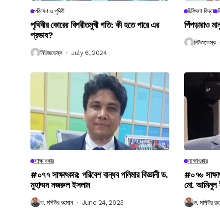
পরিবেশ ও পৃথিবী
চিকিৎসা বিদ্যা
ব
পৃথিবীর কোরের বিপরীতমুখী গতি: কী হতে পারে এর
পিঁপড়ারাও মা
প্রভাব?
নিউজডেস্ক
নিউজডেস্ক
July 6, 2024
সাক্ষাৎকার
সাক্ষাৎকার
#০৭৭ সাক্ষাৎকার: পরিবেশ বান্ধব পলিমার বিজ্ঞানী ড.
#০৭৬ সাক্ষা
মুহাম্মদ নজরুল ইসলাম
মো. আমিনুল
ড. মশিউর রহমান
June 24, 2023
ড. মশিউর রহ