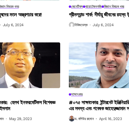
িজ্ঞান বিষয়ক খবর
জেনেটিকস
বায়োটেকনলজি
বিজ্ঞান বিষয়ক খবর
নুষদের মতন অস্ত্রপচার করে!
গ্রীনল্যান্ড শার্ক: দীর্ঘায়ু জীবনের রহস্য 
July 6, 2024
নিউজডেস্ক
July 6, 2024
সাক্ষাৎকার
ৎকার: হেলথ ইনফরমেটিকস বিশেষজ্ঞ
#০৭৫ সাক্ষাতকার: ইন্টারনেট ইঞ্জিনিয়ার
 ইসলাম
এর সদস্য এবং গবেষক জাহেদুজ্জামান 
মান
May 29, 2023
ড. মশিউর রহমান
April 16, 2023