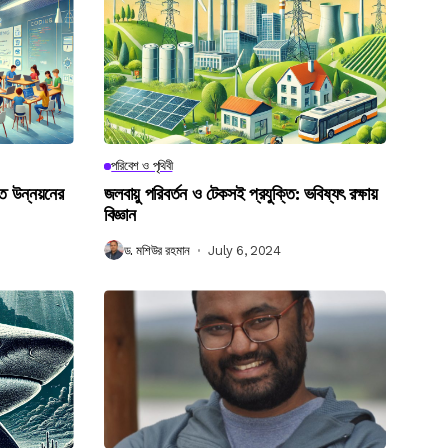
পরিবেশ ও পৃথিবী
গত উন্নয়নের
জলবায়ু পরিবর্তন ও টেকসই প্রযুক্তি: ভবিষ্যৎ রক্ষায়
বিজ্ঞান
ড. মশিউর রহমান
July 6, 2024