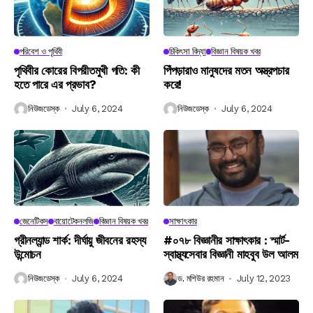
পরিবেশ ও পৃথিবী
চিকিৎসা বিদ্যা
বিজ্ঞান বিষয়ক খবর
পৃথিবীর কোরের বিপরীতমুখী গতি: কী
পিঁপড়ারাও মানুষদের মতন অস্ত্রপচার
হতে পারে এর প্রভাব?
করে!
নিউজডেস্ক
July 6, 2024
নিউজডেস্ক
July 6, 2024
জেনেটিকস
বায়োটেকনলজি
বিজ্ঞান বিষয়ক খবর
সাক্ষাৎকার
গ্রীনল্যান্ড শার্ক: দীর্ঘায়ু জীবনের রহস্য
#০৭৮ বিজ্ঞানীর সাক্ষাৎকার : স্মার্ট-
উন্মোচন
স্বাস্থ্যসেবার বিজ্ঞানী মাহবুব উল আলম
নিউজডেস্ক
July 6, 2024
ড. মশিউর রহমান
July 12, 2023