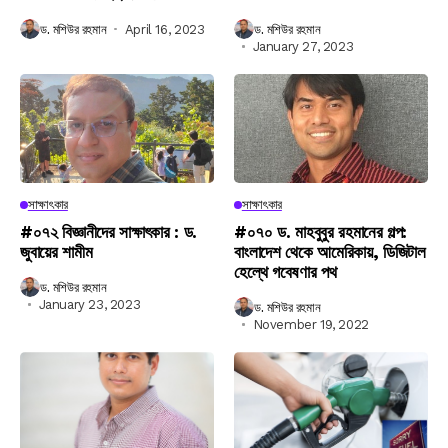
ড. মশিউর রহমান
April 16, 2023
ড. মশিউর রহমান
January 27, 2023
সাক্ষাৎকার
সাক্ষাৎকার
#০৭২ বিজ্ঞানীদের সাক্ষাৎকার : ড.
#০৭০ ড. মাহবুবুর রহমানের গল্প:
জুবায়ের শামীম
বাংলাদেশ থেকে আমেরিকায়, ডিজিটাল
হেল্থে গবেষণার পথ
ড. মশিউর রহমান
January 23, 2023
ড. মশিউর রহমান
November 19, 2022