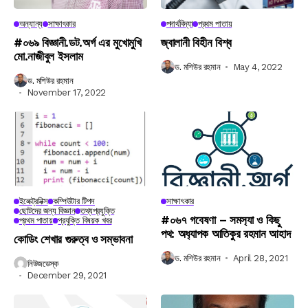
অন্যান্য
সাক্ষাৎকার
পদার্থবিদ্যা
প্রথম পাতায়
#০৬৯ বিজ্ঞানী.ডট.অর্গ এর মুখোমুখি
জ্বালানী বিহীন বিশ্ব
মো.নাজীবুল ইসলাম
ড. মশিউর রহমান
May 4, 2022
ড. মশিউর রহমান
November 17, 2022
ইলেক্ট্রনিক্স
কম্পিউটার টিপস
সাক্ষাৎকার
ছোটদের জন্য বিজ্ঞান
তথ্যপ্রযুক্তি
#০৬৭ গবেষণা – সমস‍্যা ও কিছু
প্রথম পাতায়
প্রযুক্তি বিষয়ক খবর
পথ: অধ‍্যাপক আতিকুর রহমান আহাদ
কোডিং শেখার গুরুত্ব ও সম্ভাবনা
ড. মশিউর রহমান
April 28, 2021
নিউজডেস্ক
December 29, 2021