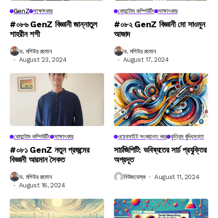
GenZ
সাক্ষাৎকার
কোয়ান্টাম কম্পিউটিং
সাক্ষাৎকার
#০৮৬ GenZ বিজ্ঞানী জান্নাতুল
#০৮২ GenZ বিজ্ঞানী মো সাওমুন
শাহরীন শশী
আজাদ
ড. মশিউর রহমান
ড. মশিউর রহমান
August 23, 2024
August 17, 2024
কোয়ান্টাম কম্পিউটিং
সাক্ষাৎকার
ওয়েবসাইট সংক্রান্ত খবর
কৃত্রিম বুদ্ধিমত্তা
#০৮১ GenZ নতুন প্রজন্মের
সার্চজিপিটি: ভবিষ্যতের সার্চ প্রযুক্তির
বিজ্ঞানী আরমান সৈকত
অগ্রদূত
ড. মশিউর রহমান
নিউজডেস্ক
August 11, 2024
August 16, 2024