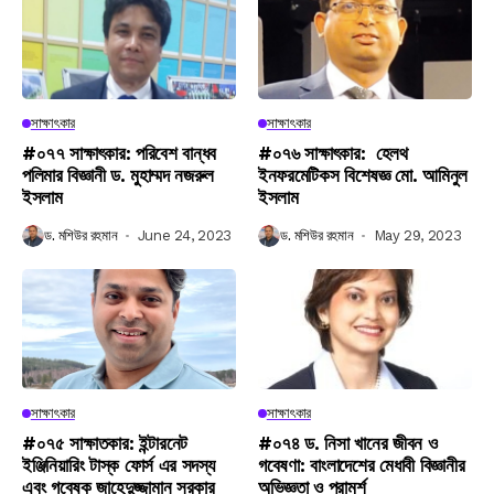
সাক্ষাৎকার
সাক্ষাৎকার
#০৭৭ সাক্ষাৎকার: পরিবেশ বান্ধব
#০৭৬ সাক্ষাৎকার: হেলথ
পলিমার বিজ্ঞানী ড. মুহাম্মদ নজরুল
ইনফরমেটিকস বিশেষজ্ঞ মো. আমিনুল
ইসলাম
ইসলাম
ড. মশিউর রহমান
June 24, 2023
ড. মশিউর রহমান
May 29, 2023
সাক্ষাৎকার
সাক্ষাৎকার
#০৭৫ সাক্ষাতকার: ইন্টারনেট
#০৭৪ ড. নিসা খানের জীবন ও
ইঞ্জিনিয়ারিং টাস্ক ফোর্স এর সদস্য
গবেষণা: বাংলাদেশের মেধাবী বিজ্ঞানীর
এবং গবেষক জাহেদুজ্জামান সরকার
অভিজ্ঞতা ও পরামর্শ