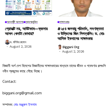
অন্তর্দৃষ্টি আলাপন
তথ্যপ্রযুক্তি
সাক্ষাৎকার
প্রোডাক্ট নয়, আউটকাম—ব্যবসার
#২৫৪ জলবায়ু পরিবর্তন, লবণাক্ততা
আসল খেলাটা কোথায়?
ও উদ্ভিদের জিন সিগন্যালিং: ড. মোঃ
আসিফ ইকবালের সাক্ষাৎকার
ড. মশিউর রহমান
August 2, 2026
Biggani Org
August 2, 2026
বিজ্ঞানী অর্গ দেশ বিদেশের বিজ্ঞানীদের সাক্ষাৎকারের মাধ্যমে তাদের জীবন ও গবেষণার গল্পগুলি
নবীন প্রজন্মের কাছে পৌছে দিচ্ছে।
Contact:
biggani.org@gmail.com
সম্পাদক:
মোঃ মঞ্জুরুল ইসলাম