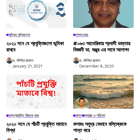
কৃত্রিম বুদ্ধিমত্তা
সাক্ষাৎকার
২০২১ সনে যে প্রযুক্তিগুলো ভূমিকা
#০৬৩ আমেরিকায় প্রবাসী ডাক্তার
রাখবে
বিজ্ঞানী ডা. মঞ্জুর এর সাথে আলাপন
ড. মশিউর রহমান
ড. মশিউর রহমান
January 21, 2021
December 9, 2020
তথ্যপ্রযুক্তি বিষয়ক খবর
কলাম
স্বাস্থ্য ও পরিবেশ
২০২০ সনে যে পাঁচটি প্রযুক্তি মাতাবে
কলামঃ সমুদ্র যেভাবে মস্তিষ্ককে
বিশ্ব!
শান্ত করে