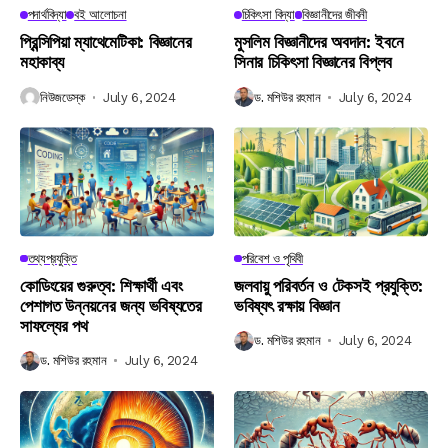
পদার্থবিদ্যা
বই আলোচনা
চিকিৎসা বিদ্যা
বিজ্ঞানীদের জীবনী
প্রিন্সিপিয়া ম্যাথেমেটিকা: বিজ্ঞানের
মুসলিম বিজ্ঞানীদের অবদান: ইবনে
মহাকাব্য
সিনার চিকিৎসা বিজ্ঞানের বিপ্লব
নিউজডেস্ক
July 6, 2024
ড. মশিউর রহমান
July 6, 2024
তথ্যপ্রযুক্তি
পরিবেশ ও পৃথিবী
কোডিংয়ের গুরুত্ব: শিক্ষার্থী এবং
জলবায়ু পরিবর্তন ও টেকসই প্রযুক্তি:
পেশাগত উন্নয়নের জন্য ভবিষ্যতের
ভবিষ্যৎ রক্ষায় বিজ্ঞান
সাফল্যের পথ
ড. মশিউর রহমান
July 6, 2024
ড. মশিউর রহমান
July 6, 2024