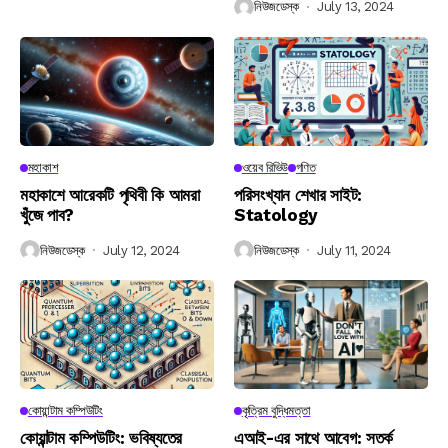
নিউজডেস্ক
July 13, 2024
মহাকাশ
ওয়েব রিভিউ
গণিত
মহাকাশে আরেকটি পৃথিবী কি আমরা
পরিসংখ্যান শেখার সাইট:
খুঁজে পাব?
Statology
নিউজডেস্ক
July 12, 2024
নিউজডেস্ক
July 11, 2024
কোয়ান্টাম কম্পিউটিং
কৃত্রিম বুদ্ধিমত্তা
কোয়ান্টাম কম্পিউটিং: ভবিষ্যতের
এআই-এর সাথে আবেগ: সতর্ক