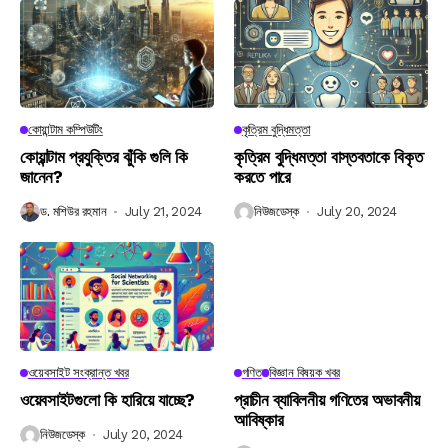
কোয়ান্টাম কম্পিউটিং
কৃত্রিম বুদ্ধিমত্তা
কোয়ান্টাম প্রযুক্তির ঝুঁকি গুলি কি
কৃত্রিম বুদ্ধিমত্তা বাস্তবতাকে বিকৃত
জানেন?
করতে পারে
ড. মশিউর রহমান
July 21, 2024
নিউজডেস্ক
July 20, 2024
ওয়েবসাইট সংক্রান্ত খবর
গণিত
বিজ্ঞান বিষয়ক খবর
ওয়েবসাইটগুলো কি হারিয়ে যাচ্ছে?
প্রাচীন ব্যাবিলনীয় গণিতের অভাবনীয়
আবিষ্কার
নিউজডেস্ক
July 20, 2024