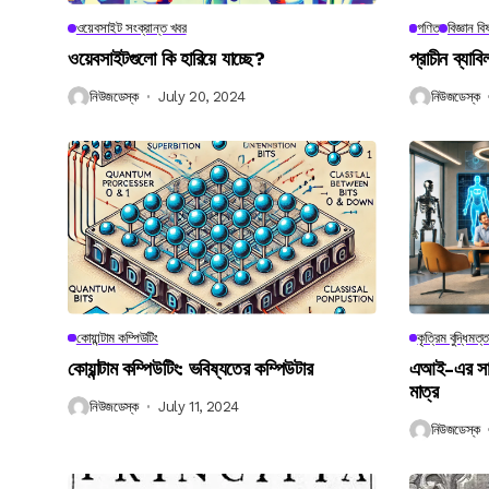
ওয়েবসাইট সংক্রান্ত খবর
গণিত
বিজ্ঞান ব
ওয়েবসাইটগুলো কি হারিয়ে যাচ্ছে?
প্রাচীন ব্যা
নিউজডেস্ক
July 20, 2024
নিউজডেস্ক
কোয়ান্টাম কম্পিউটিং
কৃত্রিম বুদ্ধিমত্ত
কোয়ান্টাম কম্পিউটিং: ভবিষ্যতের কম্পিউটার
এআই-এর সাথে
মাত্র
নিউজডেস্ক
July 11, 2024
নিউজডেস্ক