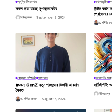
প্রযুক্তি বিষয়ক খবর
তথ্যপ্রযুক্তি
পণ
সফল হতে যাচ্ছে সুপারকন্ডাকটর
ইন্টেল বনাম আ
প্রোসেসরে চ
নিউজডেস্ক
September 3, 2024
ড. মশিউর রহ
কোয়ান্টাম কম্পিউটিং
সাক্ষাৎকার
ওয়েবসাইট সংক্র
#০৮১ GenZ নতুন প্রজন্মের বিজ্ঞানী আরমান
সার্চজিপিটি: ভ
সৈকত
নিউজডেস্ক
ড. মশিউর রহমান
August 16, 2024