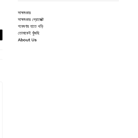
সাক্ষাৎকার
সাক্ষাৎকার প্রোজেক্ট
গবেষণায় হাতে খড়ি
তোমাকেই খুঁজছি
About Us