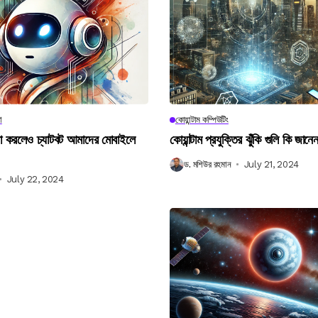
া
কোয়ান্টাম কম্পিউটিং
না করলেও চ্যাটবট আমাদের মোবাইলে
কোয়ান্টাম প্রযুক্তির ঝুঁকি গুলি কি জান
ড. মশিউর রহমান
July 21, 2024
July 22, 2024