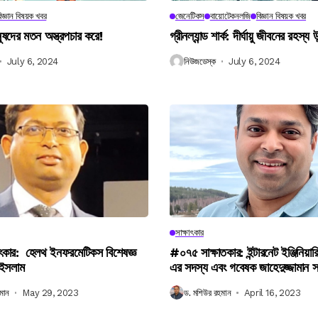
িজ্ঞান বিষয়ক খবর
জেনেটিকস
বায়োটেকনলজি
বিজ্ঞান বিষয়ক খবর
নুষদের মতন অস্ত্রপচার করে!
গ্রীনল্যান্ড শার্ক: দীর্ঘায়ু জীবনের রহস্য 
July 6, 2024
নিউজডেস্ক
July 6, 2024
সাক্ষাৎকার
ৎকার: হেলথ ইনফরমেটিকস বিশেষজ্ঞ
#০৭৫ সাক্ষাতকার: ইন্টারনেট ইঞ্জিনিয়ার
 ইসলাম
এর সদস্য এবং গবেষক জাহেদুজ্জামান 
মান
May 29, 2023
ড. মশিউর রহমান
April 16, 2023