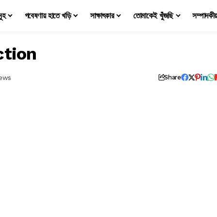
মূহ
গবেষণায় হাতে খড়ি
সাক্ষাৎকার
তোমাকেই খুঁজছি
সম্পাদকী
ction
iews
Share