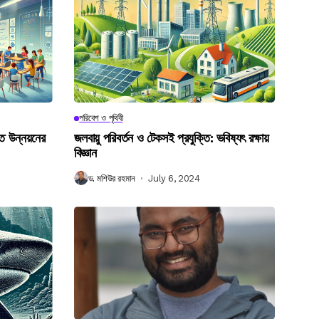
পরিবেশ ও পৃথিবী
গত উন্নয়নের
জলবায়ু পরিবর্তন ও টেকসই প্রযুক্তি: ভবিষ্যৎ রক্ষায়
বিজ্ঞান
ড. মশিউর রহমান
July 6, 2024