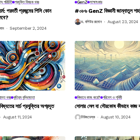
্য পরিচিতি
প্রযুক্তি বিষয়ক খবর
GenZ
সাক্ষাৎকার
র্ম: পরবর্তী প্রজন্মের পিসি কোন
#০৮৬ GenZ বিজ্ঞানী জান্নাতুল শাহ
লবে?
ড. মশিউর রহমান
August 23, 2024
মান
September 2, 2024
ান্ত খবর
কৃত্রিম বুদ্ধিমত্তা
কিভাবে কাজ করে?
পরিবেশ ও পৃথিবী
বিষ্যতের সার্চ প্রযুক্তির অগ্রদূত
সোলার সেল বা সৌরকোষ কীভাবে কাজ
August 11, 2024
নিউজডেস্ক
August 10, 2024