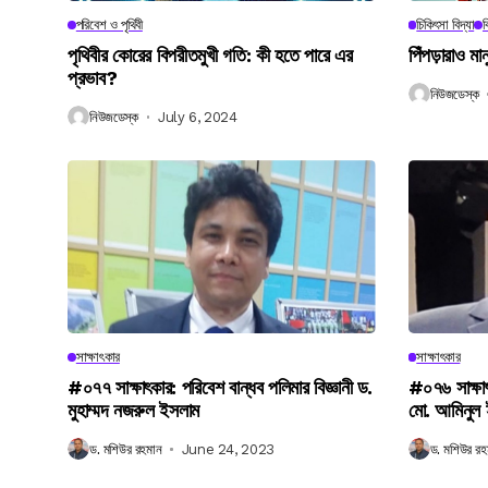
পরিবেশ ও পৃথিবী
চিকিৎসা বিদ্যা
ব
পৃথিবীর কোরের বিপরীতমুখী গতি: কী হতে পারে এর
পিঁপড়ারাও মা
প্রভাব?
নিউজডেস্ক
নিউজডেস্ক
July 6, 2024
সাক্ষাৎকার
সাক্ষাৎকার
#০৭৭ সাক্ষাৎকার: পরিবেশ বান্ধব পলিমার বিজ্ঞানী ড.
#০৭৬ সাক্ষা
মুহাম্মদ নজরুল ইসলাম
মো. আমিনুল
ড. মশিউর রহমান
June 24, 2023
ড. মশিউর রহ