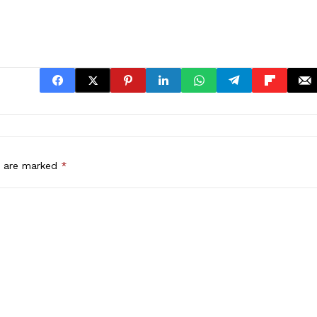
s are marked
*