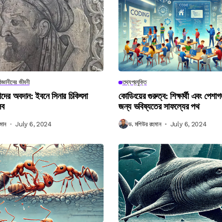
িজ্ঞানীদের জীবনী
তথ্যপ্রযুক্তি
ানীদের অবদান: ইবনে সিনার চিকিৎসা
কোডিংয়ের গুরুত্ব: শিক্ষার্থী এবং পেশা
লব
জন্য ভবিষ্যতের সাফল্যের পথ
মান
July 6, 2024
ড. মশিউর রহমান
July 6, 2024