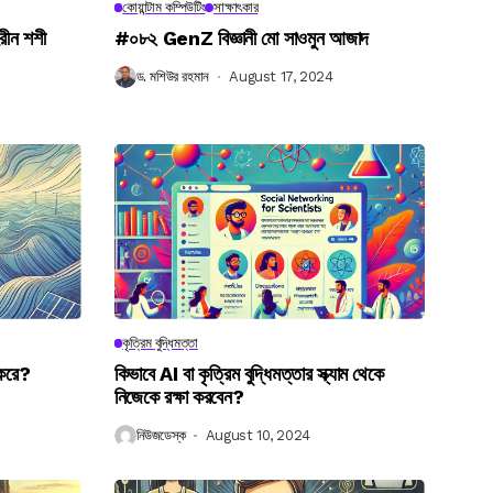
কোয়ান্টাম কম্পিউটিং
সাক্ষাৎকার
রীন শশী
#০৮২ GenZ বিজ্ঞানী মো সাওমুন আজাদ
ড. মশিউর রহমান
August 17, 2024
কৃত্রিম বুদ্ধিমত্তা
 করে?
কিভাবে AI বা কৃত্রিম বুদ্ধিমত্তার স্ক্যাম থেকে
নিজেকে রক্ষা করবেন?
নিউজডেস্ক
August 10, 2024