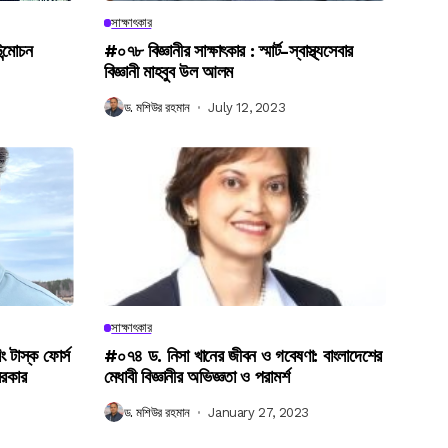
সাক্ষাৎকার
উন্মোচন
#০৭৮ বিজ্ঞানীর সাক্ষাৎকার : স্মার্ট-স্বাস্থ্যসেবার
বিজ্ঞানী মাহবুব উল আলম
ড. মশিউর রহমান
July 12, 2023
সাক্ষাৎকার
িং টাস্ক ফোর্স
#০৭৪ ড. নিসা খানের জীবন ও গবেষণা: বাংলাদেশের
সরকার
মেধাবী বিজ্ঞানীর অভিজ্ঞতা ও পরামর্শ
ড. মশিউর রহমান
January 27, 2023