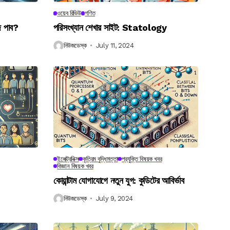
ওয়েব রিভিউ
গণিত
ে পাব?
পরিসংখ্যান শেখার সাইট: Statology
নিউজডেস্ক
July 11, 2024
ইলেক্ট্রনিক্স
কৃত্রিম বুদ্ধিমত্তা
প্রযুক্তি বিষয়ক খবর
বিজ্ঞান বিষয়ক খবর
কোয়ান্টাম যোগাযোগে নতুন যুগ: কুডিটের আবির্ভাব
নিউজডেস্ক
July 9, 2024