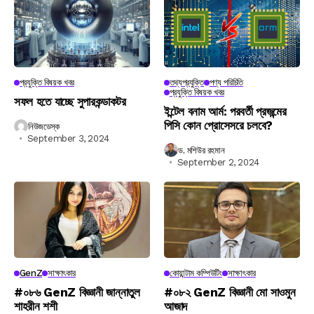
প্রযুক্তি বিষয়ক খবর
তথ্যপ্রযুক্তি
পণ্য পরিচিতি
প্রযুক্তি বিষয়ক খবর
সফল হতে যাচ্ছে সুপারকন্ডাকটর
ইন্টেল বনাম আর্ম: পরবর্তী প্রজন্মের
পিসি কোন প্রোসেসরে চলবে?
নিউজডেস্ক
September 3, 2024
ড. মশিউর রহমান
September 2, 2024
GenZ
সাক্ষাৎকার
কোয়ান্টাম কম্পিউটিং
সাক্ষাৎকার
#০৮৬ GenZ বিজ্ঞানী জান্নাতুল
#০৮২ GenZ বিজ্ঞানী মো সাওমুন
শাহরীন শশী
আজাদ