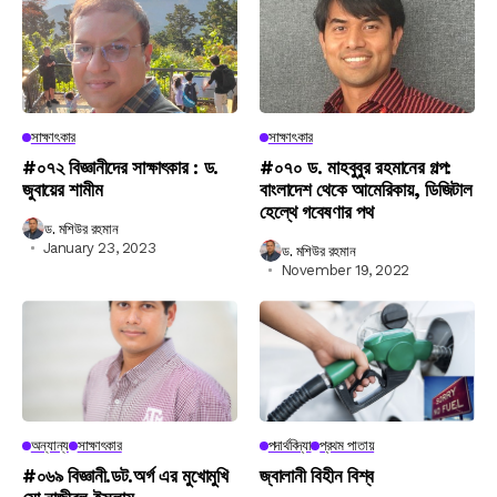
সাক্ষাৎকার
সাক্ষাৎকার
#০৭২ বিজ্ঞানীদের সাক্ষাৎকার : ড.
#০৭০ ড. মাহবুবুর রহমানের গল্প:
জুবায়ের শামীম
বাংলাদেশ থেকে আমেরিকায়, ডিজিটাল
হেল্থে গবেষণার পথ
ড. মশিউর রহমান
January 23, 2023
ড. মশিউর রহমান
November 19, 2022
অন্যান্য
সাক্ষাৎকার
পদার্থবিদ্যা
প্রথম পাতায়
#০৬৯ বিজ্ঞানী.ডট.অর্গ এর মুখোমুখি
জ্বালানী বিহীন বিশ্ব