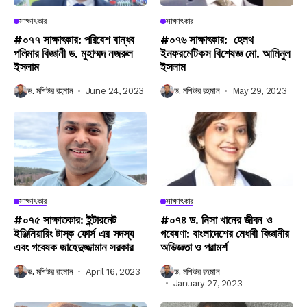
সাক্ষাৎকার
সাক্ষাৎকার
#০৭৭ সাক্ষাৎকার: পরিবেশ বান্ধব
#০৭৬ সাক্ষাৎকার: হেলথ
পলিমার বিজ্ঞানী ড. মুহাম্মদ নজরুল
ইনফরমেটিকস বিশেষজ্ঞ মো. আমিনুল
ইসলাম
ইসলাম
ড. মশিউর রহমান
June 24, 2023
ড. মশিউর রহমান
May 29, 2023
সাক্ষাৎকার
সাক্ষাৎকার
#০৭৫ সাক্ষাতকার: ইন্টারনেট
#০৭৪ ড. নিসা খানের জীবন ও
ইঞ্জিনিয়ারিং টাস্ক ফোর্স এর সদস্য
গবেষণা: বাংলাদেশের মেধাবী বিজ্ঞানীর
এবং গবেষক জাহেদুজ্জামান সরকার
অভিজ্ঞতা ও পরামর্শ
ড. মশিউর রহমান
April 16, 2023
ড. মশিউর রহমান
January 27, 2023