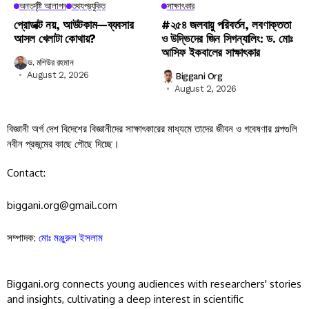
অন্তর্দৃষ্টি আলাপন
তথ্যপ্রযুক্তি
সাক্ষাৎকার
প্রোডাক্ট নয়, আউটকাম—ব্যবসার
#২৫৪ জলবায়ু পরিবর্তন, লবণাক্ততা
আসল খেলাটা কোথায়?
ও উদ্ভিদের জিন সিগন্যালিং: ড. মোঃ
আসিফ ইকবালের সাক্ষাৎকার
ড. মশিউর রহমান
August 2, 2026
Biggani Org
August 2, 2026
বিজ্ঞানী অর্গ দেশ বিদেশের বিজ্ঞানীদের সাক্ষাৎকারের মাধ্যমে তাদের জীবন ও গবেষণার গল্পগুলি
নবীন প্রজন্মের কাছে পৌছে দিচ্ছে।
Contact:
biggani.org@gmail.com
সম্পাদক:
মোঃ মঞ্জুরুল ইসলাম
Biggani.org connects young audiences with researchers' stories
and insights, cultivating a deep interest in scientific