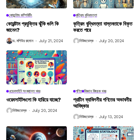
কোয়ান্টাম কম্পিউটিং
কৃত্রিম বুদ্ধিমত্তা
কোয়ান্টাম প্রযুক্তির ঝুঁকি গুলি কি
কৃত্রিম বুদ্ধিমত্তা বাস্তবতাকে বিকৃত
জানেন?
করতে পারে
ড. মশিউর রহমান
July 21, 2024
নিউজডেস্ক
July 20, 2024
ওয়েবসাইট সংক্রান্ত খবর
গণিত
বিজ্ঞান বিষয়ক খবর
ওয়েবসাইটগুলো কি হারিয়ে যাচ্ছে?
প্রাচীন ব্যাবিলনীয় গণিতের অভাবনীয়
আবিষ্কার
নিউজডেস্ক
July 20, 2024
নিউজডেস্ক
July 13, 2024