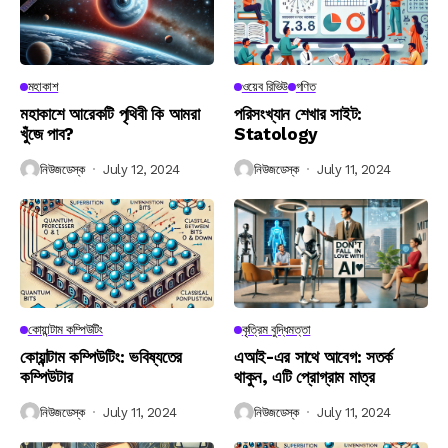
মহাকাশ
ওয়েব রিভিউ
গণিত
মহাকাশে আরেকটি পৃথিবী কি আমরা
পরিসংখ্যান শেখার সাইট:
খুঁজে পাব?
Statology
নিউজডেস্ক
July 12, 2024
নিউজডেস্ক
July 11, 2024
কোয়ান্টাম কম্পিউটিং
কৃত্রিম বুদ্ধিমত্তা
কোয়ান্টাম কম্পিউটিং: ভবিষ্যতের
এআই-এর সাথে আবেগ: সতর্ক
কম্পিউটার
থাকুন, এটি প্রোগ্রাম মাত্র
নিউজডেস্ক
July 11, 2024
নিউজডেস্ক
July 11, 2024