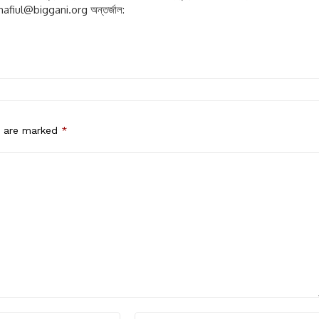
hafiul@biggani.org
অন্তর্জাল:
s are marked
*