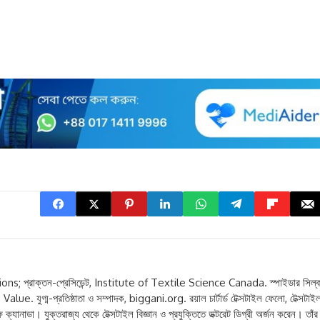
ns; প্রাক্তন-প্রেসিডেন্ট, Institute of Textile Science Canada. স্পাইডার সিল্
alue. যুগ্ম-প্রতিষ্ঠাতা ও সম্পাদক, biggani.org. রয়াল চার্টার্ড টেক্সটাইল ফেলো, টেক্সটাই
ক্যানাডা। যুক্তরাজ্য থেকে টেক্সটাইল বিজ্ঞান ও প্রযুক্তিতে ডক্টরেট ডিগ্রী অর্জন করেন। তাঁর