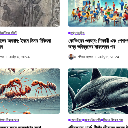
িজ্ঞানীদের জীবনী
তথ্যপ্রযুক্তি
ানীদের অবদান: ইবনে সিনার চিকিৎসা
কোডিংয়ের গুরুত্ব: শিক্ষার্থী এবং পেশা
লব
জন্য ভবিষ্যতের সাফল্যের পথ
মান
July 6, 2024
ড. মশিউর রহমান
July 6, 2024
িজ্ঞান বিষয়ক খবর
জেনেটিকস
বায়োটেকনলজি
বিজ্ঞান বিষয়ক খবর
নুষদের মতন অস্ত্রপচার করে!
গ্রীনল্যান্ড শার্ক: দীর্ঘায়ু জীবনের রহস্য 