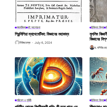
পদার্থবিদ্যা
বই আলোচনা
চিকিৎসা বিদ্যা
ব
প্রিন্সিপিয়া ম্যাথেমেটিকা: বিজ্ঞানের মহাকাব্য
মুসলিম বিজ্ঞ
বিজ্ঞানের বিপ্
নিউজডেস্ক
July 6, 2024
ড. মশিউর রহ
পরিবেশ ও পৃথিবী
চিকিৎসা বিদ্যা
ব
পৃথিবীর কোরের বিপরীতমুখী গতি: কী হতে পারে এর
পিঁপড়ারাও মা