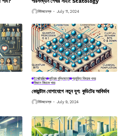
ে পাব?
পরিসংখ্যান শেখার সাইট: Statology
নিউজডেস্ক
July 11, 2024
ইলেক্ট্রনিক্স
কৃত্রিম বুদ্ধিমত্তা
প্রযুক্তি বিষয়ক খবর
বিজ্ঞান বিষয়ক খবর
কোয়ান্টাম যোগাযোগে নতুন যুগ: কুডিটের আবির্ভাব
নিউজডেস্ক
July 9, 2024