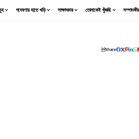
মূহ
গবেষণায় হাতে খড়ি
সাক্ষাৎকার
তোমাকেই খুঁজছি
সম্পাদকী
Share