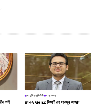
কোয়ান্টাম কম্পিউটিং
সাক্ষাৎকার
রীন শশী
#০৮২ GenZ বিজ্ঞানী মো সাওমুন আজাদ