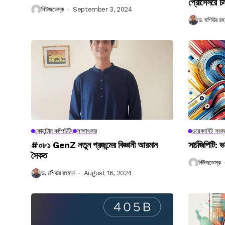
প্রোসেসরে চ
নিউজডেস্ক
September 3, 2024
ড. মশিউর রহ
কোয়ান্টাম কম্পিউটিং
সাক্ষাৎকার
ওয়েবসাইট সংক্র
#০৮১ GenZ নতুন প্রজন্মের বিজ্ঞানী আরমান
সার্চজিপিটি: ভ
সৈকত
নিউজডেস্ক
ড. মশিউর রহমান
August 16, 2024