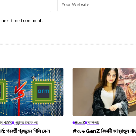
e next time I comment.
্য পরিচিতি
প্রযুক্তি বিষয়ক খবর
GenZ
সাক্ষাৎকার
র্ম: পরবর্তী প্রজন্মের পিসি কোন
#০৮৬ GenZ বিজ্ঞানী জান্নাতুল শাহ