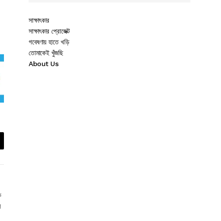
সাক্ষাৎকার
সাক্ষাৎকার প্রোজেক্ট
গবেষণায় হাতে খড়ি
তোমাকেই খুঁজছি
About Us
ক
ল