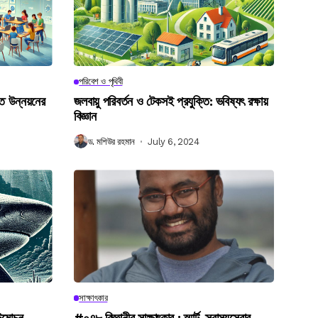
পরিবেশ ও পৃথিবী
গত উন্নয়নের
জলবায়ু পরিবর্তন ও টেকসই প্রযুক্তি: ভবিষ্যৎ রক্ষায়
বিজ্ঞান
ড. মশিউর রহমান
July 6, 2024
সাক্ষাৎকার
উন্মোচন
#০৭৮ বিজ্ঞানীর সাক্ষাৎকার : স্মার্ট-স্বাস্থ্যসেবার