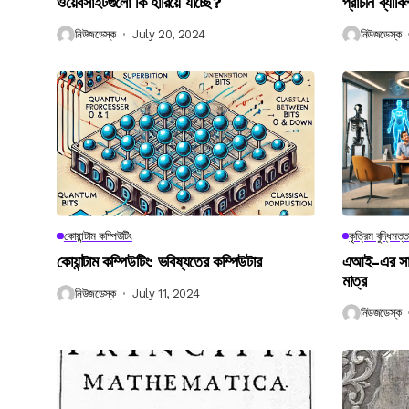
ওয়েবসাইটগুলো কি হারিয়ে যাচ্ছে?
প্রাচীন ব্যা
নিউজডেস্ক
July 20, 2024
নিউজডেস্ক
কোয়ান্টাম কম্পিউটিং
কৃত্রিম বুদ্ধিমত্ত
কোয়ান্টাম কম্পিউটিং: ভবিষ্যতের কম্পিউটার
এআই-এর সাথে
মাত্র
নিউজডেস্ক
July 11, 2024
নিউজডেস্ক