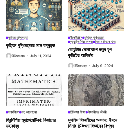
কৃত্রিম বুদ্ধিমত্তা
ইলেক্ট্রনিক্স
কৃত্রিম বুদ্ধিমত্তা
প্রযুক্তি বিষয়ক খবর
বিজ্ঞান বিষয়ক খবর
কৃত্রিম বুদ্ধিমত্তার সঙ্গে বন্ধুত্ব!
কোয়ান্টাম যোগাযোগে নতুন যুগ:
কুডিটের আবির্ভাব
নিউজডেস্ক
July 11, 2024
নিউজডেস্ক
July 9, 2024
পদার্থবিদ্যা
বই আলোচনা
চিকিৎসা বিদ্যা
বিজ্ঞানীদের জীবনী
প্রিন্সিপিয়া ম্যাথেমেটিকা: বিজ্ঞানের
মুসলিম বিজ্ঞানীদের অবদান: ইবনে
মহাকাব্য
সিনার চিকিৎসা বিজ্ঞানের বিপ্লব