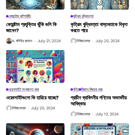
কোয়ান্টাম কম্পিউটিং
কৃত্রিম বুদ্ধিমত্তা
কোয়ান্টাম প্রযুক্তির ঝুঁকি গুলি কি
কৃত্রিম বুদ্ধিমত্তা বাস্তবতাকে বিকৃত
জানেন?
করতে পারে
ড. মশিউর রহমান
July 21, 2024
নিউজডেস্ক
July 20, 2024
ওয়েবসাইট সংক্রান্ত খবর
গণিত
বিজ্ঞান বিষয়ক খবর
ওয়েবসাইটগুলো কি হারিয়ে যাচ্ছে?
প্রাচীন ব্যাবিলনীয় গণিতের অভাবনীয়
আবিষ্কার
নিউজডেস্ক
July 20, 2024
নিউজডেস্ক
July 13, 2024