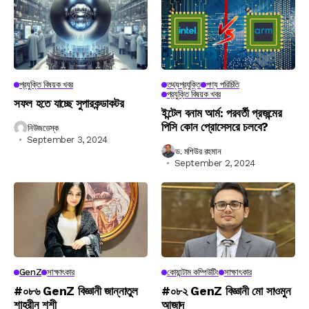
প্রযুক্তি বিষয়ক খবর
তথ্যপ্রযুক্তি
পণ্য পরিচিতি
প্রযুক্তি বিষয়ক খবর
সফল হতে যাচ্ছে সুপারকন্ডাকটর
ইন্টেল বনাম আর্ম: পরবর্তী প্রজন্মের
পিসি কোন প্রোসেসরে চলবে?
নিউজডেস্ক
September 3, 2024
ড. মশিউর রহমান
September 2, 2024
GenZ
সাক্ষাৎকার
কোয়ান্টাম কম্পিউটিং
সাক্ষাৎকার
#০৮৬ GenZ বিজ্ঞানী জান্নাতুল
#০৮২ GenZ বিজ্ঞানী মো সাওমুন
শাহরীন শশী
আজাদ