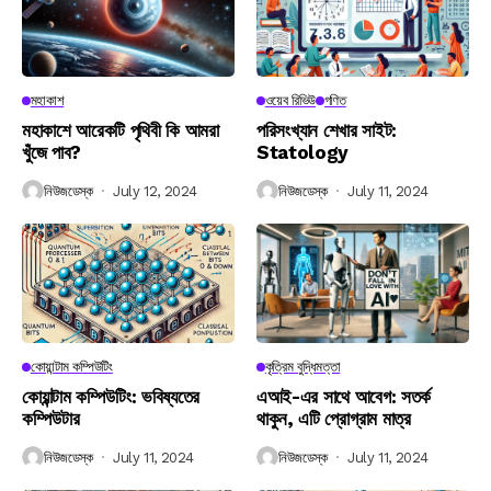
মহাকাশ
ওয়েব রিভিউ
গণিত
মহাকাশে আরেকটি পৃথিবী কি আমরা
পরিসংখ্যান শেখার সাইট:
খুঁজে পাব?
Statology
নিউজডেস্ক
July 12, 2024
নিউজডেস্ক
July 11, 2024
কোয়ান্টাম কম্পিউটিং
কৃত্রিম বুদ্ধিমত্তা
কোয়ান্টাম কম্পিউটিং: ভবিষ্যতের
এআই-এর সাথে আবেগ: সতর্ক
কম্পিউটার
থাকুন, এটি প্রোগ্রাম মাত্র
নিউজডেস্ক
July 11, 2024
নিউজডেস্ক
July 11, 2024