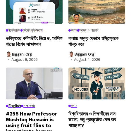
ইলেক্ট্রনিক্স
কৃত্রিম বুদ্ধিমত্তা
কলাম
স্বাস্থ্য ও পরিবেশ
ভবিষ্যতের কম্পিউটিং নিয়ে ড. আসিফ
কলামঃ সমুদ্র যেভাবে মস্তিষ্ককে
খানের বিশেষ সাক্ষাৎকার
শান্ত করে
Biggani Org
Biggani Org
August 8, 2026
August 4, 2026
English
সাক্ষাৎকার
কলাম
#255 How Professor
বিশ্ববিদ্যালয় ও শিক্ষার্থীদের মান
Mushtaq Hussain is
ভালো, তবু গ্রাজুয়েটরা কেন জব
using fruit flies to
পাচ্ছে না?