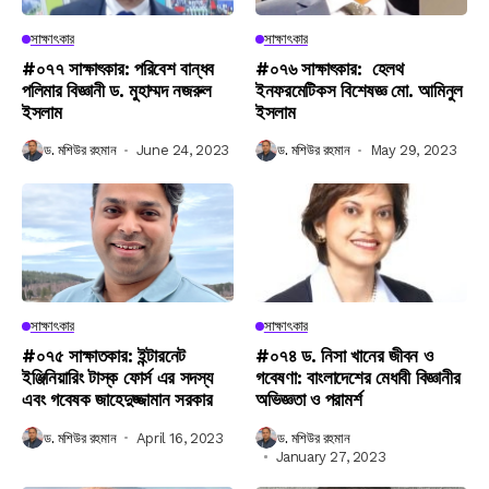
সাক্ষাৎকার
সাক্ষাৎকার
#০৭৭ সাক্ষাৎকার: পরিবেশ বান্ধব
#০৭৬ সাক্ষাৎকার: হেলথ
পলিমার বিজ্ঞানী ড. মুহাম্মদ নজরুল
ইনফরমেটিকস বিশেষজ্ঞ মো. আমিনুল
ইসলাম
ইসলাম
ড. মশিউর রহমান
June 24, 2023
ড. মশিউর রহমান
May 29, 2023
সাক্ষাৎকার
সাক্ষাৎকার
#০৭৫ সাক্ষাতকার: ইন্টারনেট
#০৭৪ ড. নিসা খানের জীবন ও
ইঞ্জিনিয়ারিং টাস্ক ফোর্স এর সদস্য
গবেষণা: বাংলাদেশের মেধাবী বিজ্ঞানীর
এবং গবেষক জাহেদুজ্জামান সরকার
অভিজ্ঞতা ও পরামর্শ
ড. মশিউর রহমান
April 16, 2023
ড. মশিউর রহমান
January 27, 2023