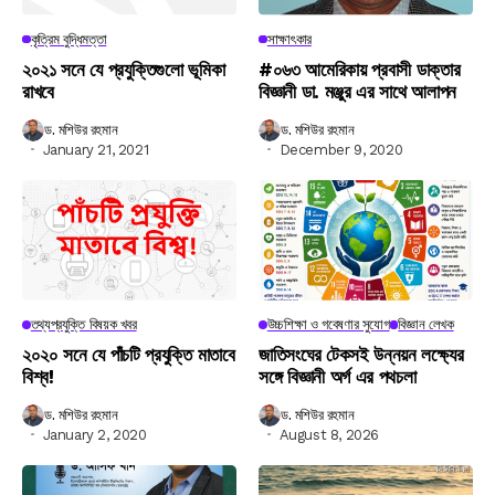
কৃত্রিম বুদ্ধিমত্তা
সাক্ষাৎকার
২০২১ সনে যে প্রযুক্তিগুলো ভূমিকা
#০৬৩ আমেরিকায় প্রবাসী ডাক্তার
রাখবে
বিজ্ঞানী ডা. মঞ্জুর এর সাথে আলাপন
ড. মশিউর রহমান
ড. মশিউর রহমান
January 21, 2021
December 9, 2020
তথ্যপ্রযুক্তি বিষয়ক খবর
উচ্চশিক্ষা ও গবেষণার সুযোগ
বিজ্ঞান লেখক
২০২০ সনে যে পাঁচটি প্রযুক্তি মাতাবে
জাতিসংঘের টেকসই উন্নয়ন লক্ষ্যের
বিশ্ব!
সঙ্গে বিজ্ঞানী অর্গ এর পথচলা
ড. মশিউর রহমান
ড. মশিউর রহমান
January 2, 2020
August 8, 2026