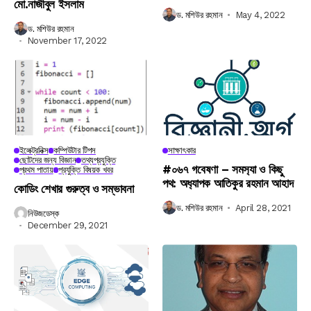
মো.নাজীবুল ইসলাম
ড. মশিউর রহমান
May 4, 2022
ড. মশিউর রহমান
November 17, 2022
ইলেক্ট্রনিক্স
কম্পিউটার টিপস
সাক্ষাৎকার
ছোটদের জন্য বিজ্ঞান
তথ্যপ্রযুক্তি
#০৬৭ গবেষণা – সমস‍্যা ও কিছু
প্রথম পাতায়
প্রযুক্তি বিষয়ক খবর
পথ: অধ‍্যাপক আতিকুর রহমান আহাদ
কোডিং শেখার গুরুত্ব ও সম্ভাবনা
ড. মশিউর রহমান
April 28, 2021
নিউজডেস্ক
December 29, 2021