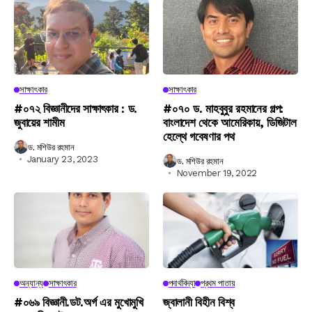
সাক্ষাৎকার
সাক্ষাৎকার
#০৭২ বিজ্ঞানীদের সাক্ষাৎকার : ড.
#০৭০ ড. মাহবুবুর রহমানের গল্প:
জুবায়ের শামীম
বাংলাদেশ থেকে আমেরিকায়, ডিজিটাল
হেল্থে গবেষণার পথ
ড. মশিউর রহমান
January 23, 2023
ড. মশিউর রহমান
November 19, 2022
অন্যান্য
সাক্ষাৎকার
পদার্থবিদ্যা
প্রথম পাতায়
#০৬৯ বিজ্ঞানী.ডট.অর্গ এর মুখোমুখি
জ্বালানী বিহীন বিশ্ব