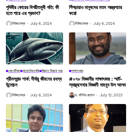
পৃথিবীর কোরের বিপরীতমুখী গতি: কী
পিঁপড়ারাও মানুষদের মতন অস্ত্রপচার
হতে পারে এর প্রভাব?
করে!
নিউজডেস্ক
July 6, 2024
নিউজডেস্ক
July 6, 2024
জেনেটিকস
বায়োটেকনলজি
বিজ্ঞান বিষয়ক খবর
সাক্ষাৎকার
গ্রীনল্যান্ড শার্ক: দীর্ঘায়ু জীবনের রহস্য
#০৭৮ বিজ্ঞানীর সাক্ষাৎকার : স্মার্ট-
উন্মোচন
স্বাস্থ্যসেবার বিজ্ঞানী মাহবুব উল আলম
নিউজডেস্ক
July 6, 2024
ড. মশিউর রহমান
July 12, 2023