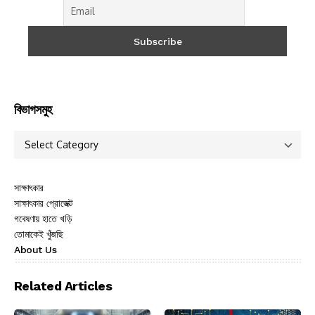
বিভাগসমুহ
সাক্ষাৎকার
সাক্ষাৎকার প্রোজেক্ট
গবেষণায় হাতে খড়ি
তোমাকেই খুঁজছি
About Us
Related Articles