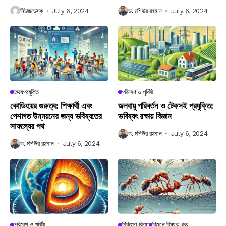
নিউজডেস্ক
July 6, 2024
ড. মশিউর রহমান
July 6, 2024
তথ্যপ্রযুক্তি
পরিবেশ ও পৃথিবী
কোডিংয়ের গুরুত্ব: শিক্ষার্থী এবং
জলবায়ু পরিবর্তন ও টেকসই প্রযুক্তি:
পেশাগত উন্নয়নের জন্য ভবিষ্যতের
ভবিষ্যৎ রক্ষায় বিজ্ঞান
সাফল্যের পথ
ড. মশিউর রহমান
July 6, 2024
ড. মশিউর রহমান
July 6, 2024
পরিবেশ ও পৃথিবী
চিকিৎসা বিদ্যা
বিজ্ঞান বিষয়ক খবর