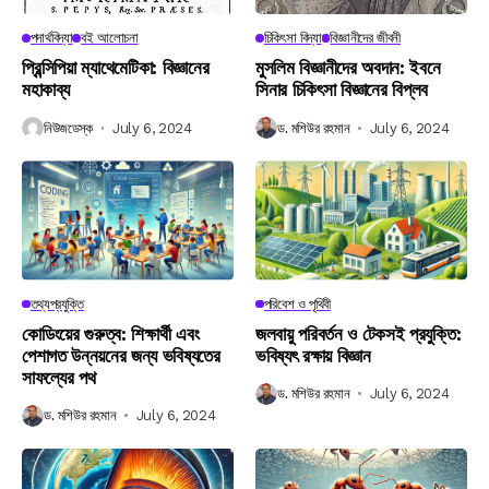
পদার্থবিদ্যা
বই আলোচনা
চিকিৎসা বিদ্যা
বিজ্ঞানীদের জীবনী
প্রিন্সিপিয়া ম্যাথেমেটিকা: বিজ্ঞানের
মুসলিম বিজ্ঞানীদের অবদান: ইবনে
মহাকাব্য
সিনার চিকিৎসা বিজ্ঞানের বিপ্লব
নিউজডেস্ক
July 6, 2024
ড. মশিউর রহমান
July 6, 2024
তথ্যপ্রযুক্তি
পরিবেশ ও পৃথিবী
কোডিংয়ের গুরুত্ব: শিক্ষার্থী এবং
জলবায়ু পরিবর্তন ও টেকসই প্রযুক্তি:
পেশাগত উন্নয়নের জন্য ভবিষ্যতের
ভবিষ্যৎ রক্ষায় বিজ্ঞান
সাফল্যের পথ
ড. মশিউর রহমান
July 6, 2024
ড. মশিউর রহমান
July 6, 2024