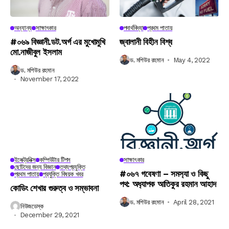
অন্যান্য
সাক্ষাৎকার
পদার্থবিদ্যা
প্রথম পাতায়
#০৬৯ বিজ্ঞানী.ডট.অর্গ এর মুখোমুখি
জ্বালানী বিহীন বিশ্ব
মো.নাজীবুল ইসলাম
ড. মশিউর রহমান
May 4, 2022
ড. মশিউর রহমান
November 17, 2022
ইলেক্ট্রনিক্স
কম্পিউটার টিপস
সাক্ষাৎকার
ছোটদের জন্য বিজ্ঞান
তথ্যপ্রযুক্তি
#০৬৭ গবেষণা – সমস‍্যা ও কিছু
প্রথম পাতায়
প্রযুক্তি বিষয়ক খবর
পথ: অধ‍্যাপক আতিকুর রহমান আহাদ
কোডিং শেখার গুরুত্ব ও সম্ভাবনা
ড. মশিউর রহমান
April 28, 2021
নিউজডেস্ক
December 29, 2021