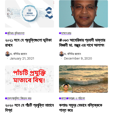
কৃত্রিম বুদ্ধিমত্তা
সাক্ষাৎকার
২০২১ সনে যে প্রযুক্তিগুলো ভূমিকা
#০৬৩ আমেরিকায় প্রবাসী ডাক্তার
রাখবে
বিজ্ঞানী ডা. মঞ্জুর এর সাথে আলাপন
ড. মশিউর রহমান
ড. মশিউর রহমান
January 21, 2021
December 9, 2020
তথ্যপ্রযুক্তি বিষয়ক খবর
কলাম
স্বাস্থ্য ও পরিবেশ
২০২০ সনে যে পাঁচটি প্রযুক্তি মাতাবে
কলামঃ সমুদ্র যেভাবে মস্তিষ্ককে
বিশ্ব!
শান্ত করে