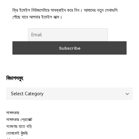
ফ্রি ইমেইল নিউজলেটারে সাবক্রাইব করে নিন। আমাদের নতুন লেখাগুলি
পৌছে যাবে আপনার ইমেইল বক্সে।
বিভাগসমুহ
সাক্ষাৎকার
সাক্ষাৎকার প্রোজেক্ট
গবেষণায় হাতে খড়ি
তোমাকেই খুঁজছি