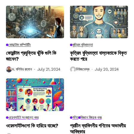
কোয়ান্টাম কম্পিউটিং
কৃত্রিম বুদ্ধিমত্তা
কোয়ান্টাম প্রযুক্তির ঝুঁকি গুলি কি
কৃত্রিম বুদ্ধিমত্তা বাস্তবতাকে বিকৃত
জানেন?
করতে পারে
ড. মশিউর রহমান
July 21, 2024
নিউজডেস্ক
July 20, 2024
ওয়েবসাইট সংক্রান্ত খবর
গণিত
বিজ্ঞান বিষয়ক খবর
ওয়েবসাইটগুলো কি হারিয়ে যাচ্ছে?
প্রাচীন ব্যাবিলনীয় গণিতের অভাবনীয়
আবিষ্কার