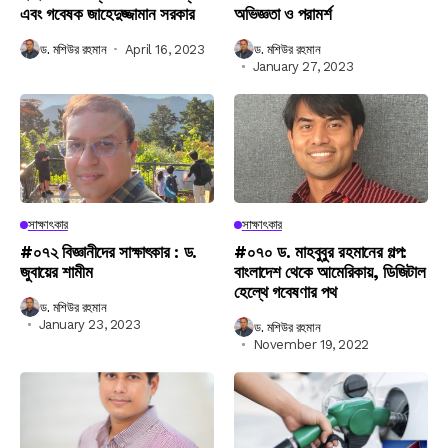
এবং গবেষক জাহেদুজ্জামান সরকার
অভিজ্ঞতা ও পরামর্শ
ড. মশিউর রহমান
April 16, 2023
ড. মশিউর রহমান
January 27, 2023
সাক্ষাৎকার
সাক্ষাৎকার
#০৭২ বিজ্ঞানীদের সাক্ষাৎকার : ড.
#০৭০ ড. মাহবুবুর রহমানের গল্প:
জুবায়ের শামীম
বাংলাদেশ থেকে আমেরিকায়, ডিজিটাল
হেল্থে গবেষণার পথ
ড. মশিউর রহমান
January 23, 2023
ড. মশিউর রহমান
November 19, 2022