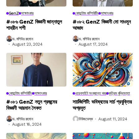
GenZ
সাক্ষাৎকার
কোয়ান্টাম কম্পিউটিং
সাক্ষাৎকার
#০৮৬ GenZ বিজ্ঞানী জান্নাতুল
#০৮২ GenZ বিজ্ঞানী মো সাওমুন
শাহরীন শশী
আজাদ
ড. মশিউর রহমান
ড. মশিউর রহমান
August 23, 2024
August 17, 2024
কোয়ান্টাম কম্পিউটিং
সাক্ষাৎকার
ওয়েবসাইট সংক্রান্ত খবর
কৃত্রিম বুদ্ধিমত্তা
#০৮১ GenZ নতুন প্রজন্মের
সার্চজিপিটি: ভবিষ্যতের সার্চ প্রযুক্তির
বিজ্ঞানী আরমান সৈকত
অগ্রদূত
ড. মশিউর রহমান
নিউজডেস্ক
August 11, 2024
August 16, 2024