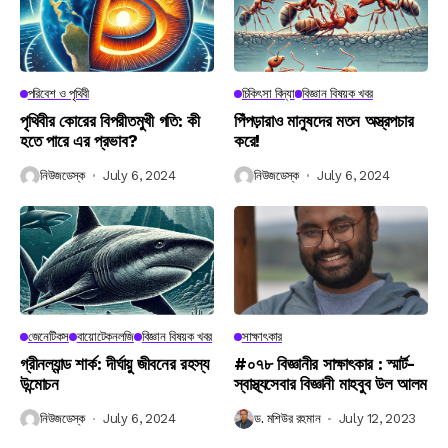
পরিবেশ ও পৃথিবী
চিকিৎসা বিদ্যা
বিজ্ঞান বিষয়ক খবর
পৃথিবীর কোরের বিপরীতমুখী গতি: কী
পিঁপড়ারাও মানুষদের মতন অস্ত্রপচার
হতে পারে এর প্রভাব?
করে!
নিউজডেস্ক
July 6, 2024
নিউজডেস্ক
July 6, 2024
জেনেটিকস
বায়োটেকনলজি
বিজ্ঞান বিষয়ক খবর
সাক্ষাৎকার
গ্রীনল্যান্ড শার্ক: দীর্ঘায়ু জীবনের রহস্য
#০৭৮ বিজ্ঞানীর সাক্ষাৎকার : স্মার্ট-
উন্মোচন
স্বাস্থ্যসেবার বিজ্ঞানী মাহবুব উল আলম
নিউজডেস্ক
July 6, 2024
ড. মশিউর রহমান
July 12, 2023