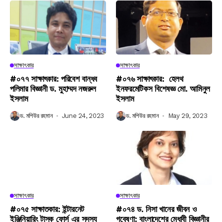
সাক্ষাৎকার
সাক্ষাৎকার
#০৭৭ সাক্ষাৎকার: পরিবেশ বান্ধব
#০৭৬ সাক্ষাৎকার: হেলথ
পলিমার বিজ্ঞানী ড. মুহাম্মদ নজরুল
ইনফরমেটিকস বিশেষজ্ঞ মো. আমিনুল
ইসলাম
ইসলাম
ড. মশিউর রহমান
June 24, 2023
ড. মশিউর রহমান
May 29, 2023
সাক্ষাৎকার
সাক্ষাৎকার
#০৭৫ সাক্ষাতকার: ইন্টারনেট
#০৭৪ ড. নিসা খানের জীবন ও
ইঞ্জিনিয়ারিং টাস্ক ফোর্স এর সদস্য
গবেষণা: বাংলাদেশের মেধাবী বিজ্ঞানীর