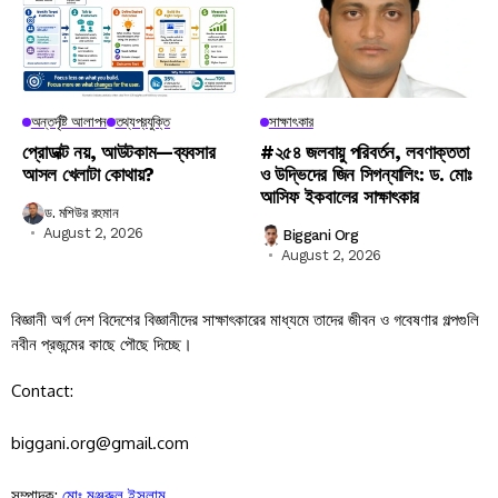
অন্তর্দৃষ্টি আলাপন
তথ্যপ্রযুক্তি
সাক্ষাৎকার
প্রোডাক্ট নয়, আউটকাম—ব্যবসার
#২৫৪ জলবায়ু পরিবর্তন, লবণাক্ততা
আসল খেলাটা কোথায়?
ও উদ্ভিদের জিন সিগন্যালিং: ড. মোঃ
আসিফ ইকবালের সাক্ষাৎকার
ড. মশিউর রহমান
August 2, 2026
Biggani Org
August 2, 2026
বিজ্ঞানী অর্গ দেশ বিদেশের বিজ্ঞানীদের সাক্ষাৎকারের মাধ্যমে তাদের জীবন ও গবেষণার গল্পগুলি
নবীন প্রজন্মের কাছে পৌছে দিচ্ছে।
Contact:
biggani.org@gmail.com
সম্পাদক:
মোঃ মঞ্জুরুল ইসলাম