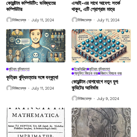
কোয়ান্টাম কম্পিউটিং: ভবিষ্যতের
এআই-এর সাথে আবেগ: সতর্ক
কম্পিউটার
থাকুন, এটি প্রোগ্রাম মাত্র
নিউজডেস্ক
July 11, 2024
নিউজডেস্ক
July 11, 2024
কৃত্রিম বুদ্ধিমত্তা
ইলেক্ট্রনিক্স
কৃত্রিম বুদ্ধিমত্তা
প্রযুক্তি বিষয়ক খবর
বিজ্ঞান বিষয়ক খবর
কৃত্রিম বুদ্ধিমত্তার সঙ্গে বন্ধুত্ব!
কোয়ান্টাম যোগাযোগে নতুন যুগ:
কুডিটের আবির্ভাব
নিউজডেস্ক
July 11, 2024
নিউজডেস্ক
July 9, 2024