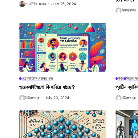
ড. মশিউর রহমান
July 25, 2024
নিউজডেস্ক
ওয়েবসাইট সংক্রান্ত খবর
গণিত
বিজ্ঞান ব
ওয়েবসাইটগুলো কি হারিয়ে যাচ্ছে?
প্রাচীন ব্যা
নিউজডেস্ক
July 20, 2024
নিউজডেস্ক