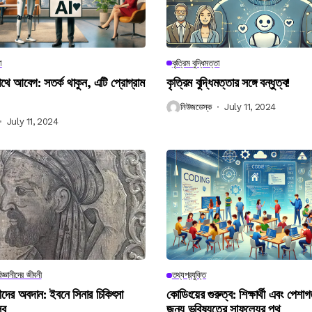
া
কৃত্রিম বুদ্ধিমত্তা
 আবেগ: সতর্ক থাকুন, এটি প্রোগ্রাম
কৃত্রিম বুদ্ধিমত্তার সঙ্গে বন্ধুত্ব!
নিউজডেস্ক
July 11, 2024
July 11, 2024
িজ্ঞানীদের জীবনী
তথ্যপ্রযুক্তি
ানীদের অবদান: ইবনে সিনার চিকিৎসা
কোডিংয়ের গুরুত্ব: শিক্ষার্থী এবং পেশা
লব
জন্য ভবিষ্যতের সাফল্যের পথ