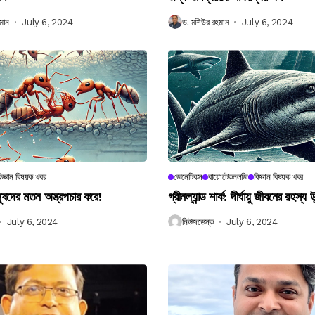
মান
July 6, 2024
ড. মশিউর রহমান
July 6, 2024
িজ্ঞান বিষয়ক খবর
জেনেটিকস
বায়োটেকনলজি
বিজ্ঞান বিষয়ক খবর
নুষদের মতন অস্ত্রপচার করে!
গ্রীনল্যান্ড শার্ক: দীর্ঘায়ু জীবনের রহস্য 
July 6, 2024
নিউজডেস্ক
July 6, 2024