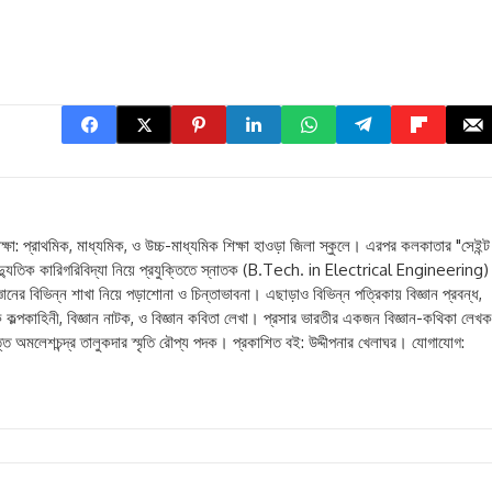
িক্ষা: প্রাথমিক, মাধ্যমিক, ও উচ্চ-মাধ্যমিক শিক্ষা হাওড়া জিলা স্কুলে। এরপর কলকাতার "সেইন্ট
ৈদ্যুতিক কারিগরিবিদ্যা নিয়ে প্রযুক্তিতে স্নাতক (B.Tech. in Electrical Engineering
নের বিভিন্ন শাখা নিয়ে পড়াশোনা ও চিন্তাভাবনা। এছাড়াও বিভিন্ন পত্রিকায় বিজ্ঞান প্রবন্ধ,
াণিতিক কল্পকাহিনী, বিজ্ঞান নাটক, ও বিজ্ঞান কবিতা লেখা। প্রসার ভারতীর একজন বিজ্ঞান-কথিকা লেখক
্রদত্ত অমলেশচন্দ্র তালুকদার স্মৃতি রৌপ্য পদক। প্রকাশিত বই: উদ্দীপনার খেলাঘর। যোগাযোগ: