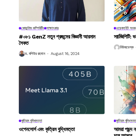
কোয়ান্টাম কম্পিউটিং
সাক্ষাৎকার
ওয়েবসাইট সংক্র
#০৮১ GenZ নতুন প্রজন্মের বিজ্ঞানী আরমান
সার্চজিপিটি: ভ
সৈকত
নিউজডেস্ক
ড. মশিউর রহমান
August 16, 2024
কৃত্রিম বুদ্ধিমত্তা
কৃত্রিম বুদ্ধিমত্ত
ওপেনসোর্স এবং কৃত্রিম বুদ্ধিমত্তা
আমরা পছন্দ 
চলে আসবে