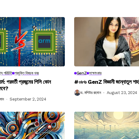
্য পরিচিতি
প্রযুক্তি বিষয়ক খবর
GenZ
সাক্ষাৎকার
র্ম: পরবর্তী প্রজন্মের পিসি কোন
#০৮৬ GenZ বিজ্ঞানী জান্নাতুল শাহ
লবে?
ড. মশিউর রহমান
August 23, 2024
মান
September 2, 2024