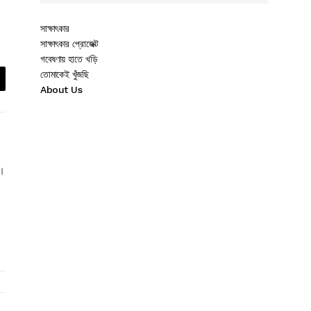
সাক্ষাৎকার
সাক্ষাৎকার প্রোজেক্ট
গবেষণায় হাতে খড়ি
তোমাকেই খুঁজছি
About Us
)।