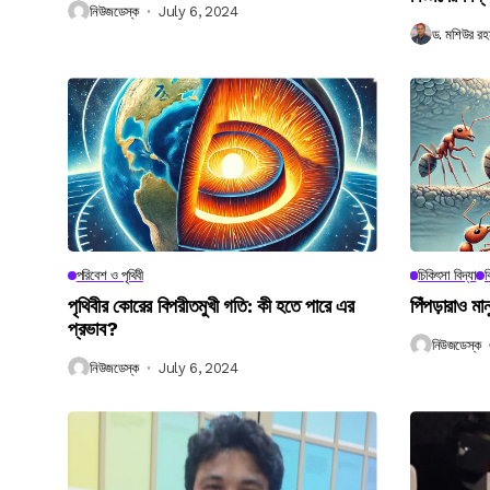
নিউজডেস্ক
July 6, 2024
ড. মশিউর রহ
পরিবেশ ও পৃথিবী
চিকিৎসা বিদ্যা
ব
পৃথিবীর কোরের বিপরীতমুখী গতি: কী হতে পারে এর
পিঁপড়ারাও মা
প্রভাব?
নিউজডেস্ক
নিউজডেস্ক
July 6, 2024