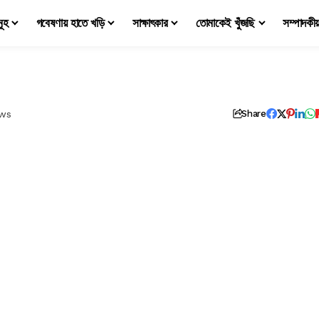
মূহ
গবেষণায় হাতে খড়ি
সাক্ষাৎকার
তোমাকেই খুঁজছি
সম্পাদকী
ews
Share