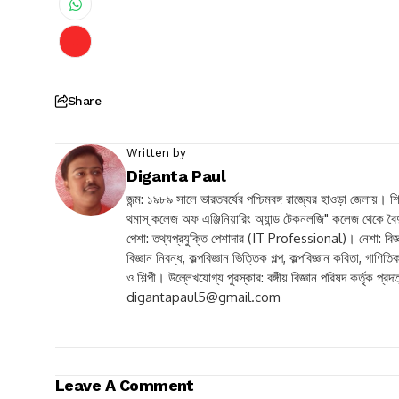
Share
Written by
Diganta Paul
জন্ম: ১৯৮৯ সালে ভারতবর্ষের পশ্চিমবঙ্গ রাজ্যের হাওড়া জেলায়। শ
থমাস্ কলেজ অফ এঞ্জিনিয়ারিং অ্যান্ড টেকনলজি" কলেজ থেকে ব
পেশা: তথ্যপ্রযুক্তি পেশাদার (IT Professional)। নেশা: বিজ্ঞা
বিজ্ঞান নিবন্ধ, কল্পবিজ্ঞান ভিত্তিক গল্প, কল্পবিজ্ঞান কবিতা, গ
ও শিল্পী। উল্লেখযোগ্য পুরস্কার: বঙ্গীয় বিজ্ঞান পরিষদ কর্তৃক প
digantapaul5@gmail.com
Leave A Comment