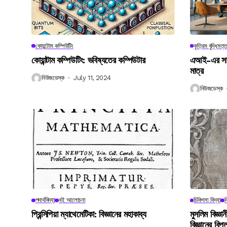
কোয়ান্টাম কম্পিউটিং
কৃত্রিম বুদ্ধিমত্ত
কোয়ান্টাম কম্পিউটিং: ভবিষ্যতের কম্পিউটার
এআই-এর সাথে
মাত্র
নিউজডেস্ক
July 11, 2024
নিউজডেস্ক
পদার্থবিদ্যা
বই আলোচনা
চিকিৎসা বিদ্যা
ব
প্রিন্সিপিয়া ম্যাথেমেটিকা: বিজ্ঞানের মহাকাব্য
মুসলিম বিজ্ঞ
বিজ্ঞানের বিপ্