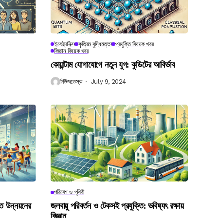
ইলেক্ট্রনিক্স
কৃত্রিম বুদ্ধিমত্তা
প্রযুক্তি বিষয়ক খবর
বিজ্ঞান বিষয়ক খবর
কোয়ান্টাম যোগাযোগে নতুন যুগ: কুডিটের আবির্ভাব
নিউজডেস্ক
July 9, 2024
পরিবেশ ও পৃথিবী
গত উন্নয়নের
জলবায়ু পরিবর্তন ও টেকসই প্রযুক্তি: ভবিষ্যৎ রক্ষায়
বিজ্ঞান