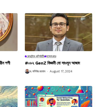
কোয়ান্টাম কম্পিউটিং
সাক্ষাৎকার
রীন শশী
#০৮২ GenZ বিজ্ঞানী মো সাওমুন আজাদ
ড. মশিউর রহমান
August 17, 2024