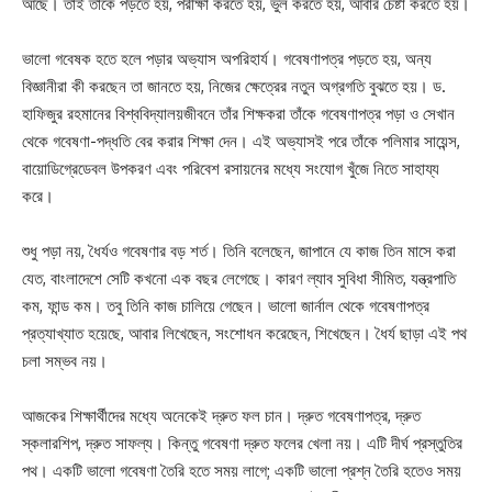
আছে। তাই তাঁকে পড়তে হয়, পরীক্ষা করতে হয়, ভুল করতে হয়, আবার চেষ্টা করতে হয়।
ভালো গবেষক হতে হলে পড়ার অভ্যাস অপরিহার্য। গবেষণাপত্র পড়তে হয়, অন্য
বিজ্ঞানীরা কী করছেন তা জানতে হয়, নিজের ক্ষেত্রের নতুন অগ্রগতি বুঝতে হয়। ড.
হাফিজুর রহমানের বিশ্ববিদ্যালয়জীবনে তাঁর শিক্ষকরা তাঁকে গবেষণাপত্র পড়া ও সেখান
থেকে গবেষণা-পদ্ধতি বের করার শিক্ষা দেন। এই অভ্যাসই পরে তাঁকে পলিমার সায়েন্স,
বায়োডিগ্রেডেবল উপকরণ এবং পরিবেশ রসায়নের মধ্যে সংযোগ খুঁজে নিতে সাহায্য
করে।
শুধু পড়া নয়, ধৈর্যও গবেষণার বড় শর্ত। তিনি বলেছেন, জাপানে যে কাজ তিন মাসে করা
যেত, বাংলাদেশে সেটি কখনো এক বছর লেগেছে। কারণ ল্যাব সুবিধা সীমিত, যন্ত্রপাতি
কম, ফান্ড কম। তবু তিনি কাজ চালিয়ে গেছেন। ভালো জার্নাল থেকে গবেষণাপত্র
প্রত্যাখ্যাত হয়েছে, আবার লিখেছেন, সংশোধন করেছেন, শিখেছেন। ধৈর্য ছাড়া এই পথ
চলা সম্ভব নয়।
আজকের শিক্ষার্থীদের মধ্যে অনেকেই দ্রুত ফল চান। দ্রুত গবেষণাপত্র, দ্রুত
স্কলারশিপ, দ্রুত সাফল্য। কিন্তু গবেষণা দ্রুত ফলের খেলা নয়। এটি দীর্ঘ প্রস্তুতির
পথ। একটি ভালো গবেষণা তৈরি হতে সময় লাগে; একটি ভালো প্রশ্ন তৈরি হতেও সময়