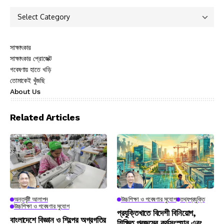
সাক্ষাৎকার
সাক্ষাৎকার প্রোজেক্ট
গবেষণায় হাতে খড়ি
তোমাকেই খুঁজছি
About Us
Related Articles
অন্তর্দৃষ্টি আলাপন
উচ্চশিক্ষা ও গবেষণার সুযোগ
তথ্যপ্রযুক্তি
উচ্চশিক্ষা ও গবেষণার সুযোগ
প্রযুক্তিখাতে বিদেশী বিনিয়োগ,
বাংলাদেশে বিজ্ঞান ও শিল্পের অগ্রগতির
শিক্ষিত প্রজন্মের কর্মসংস্হান এবং