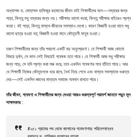
অধ্যাপক ড. মোহাম্মদ হাফিজুর রহমানের জীবন তাই শিক্ষার্থীদের বলে—নম্বরের জন্য
পড়ো, কিন্তু শুধু নম্বরের জন্য নয়। পরীক্ষায় ভালো করো, কিন্তু পরীক্ষার বাইরেও প্রশ্ন
করো। বই পড়ো, কিন্তু বাস্তব জীবনের সমস্যাও দেখো। কারণ বিজ্ঞানী হওয়া মানে শুধু
ভালো ছাত্র হওয়া নয়; বিজ্ঞানী হওয়া মানে কৌতূহলী মানুষ হওয়া।
তরুণ শিক্ষার্থীদের জন্য তাঁর পথচলা একটি বড় অনুপ্রেরণা। যে শিক্ষার্থী আজ কোনো
বিষয়ে দুর্বল, সে কাল সেই বিষয়েই গবেষক হতে পারে। যে শিক্ষার্থী আজ শুধু পরীক্ষার
জন্য পড়ে, সে যদি প্রশ্ন করা শুরু করে, তবে একদিন গবেষণার পথে হাঁটতে পারে। আর
যে শিক্ষার্থী নিজের কৌতূহলকে ধরে রাখে, ধৈর্য নিয়ে শেখে এবং বাস্তব সমস্যাকে গুরুত্ব
দেয়—সেই একদিন জ্ঞানের মাধ্যমে সমাজে অবদান রাখতে পারে।
তাঁর জীবন, গবেষণা ও শিক্ষার্থীদের জন্য দেওয়া আরও গুরুত্বপূর্ণ পরামর্শ জানতে পড়ুন মূল
সাক্ষাৎকার :
#২৫১ গ্রামের পথ থেকে জাপানের গবেষণাগার: পরিবেশবান্ধব
রসায়নে ড. হাফিজুর রহমানের যাত্রা