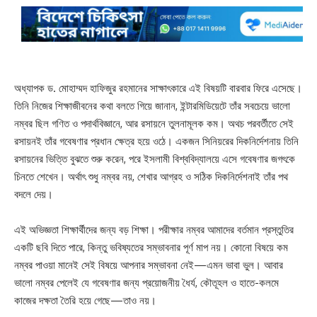
অধ্যাপক ড. মোহাম্মদ হাফিজুর রহমানের সাক্ষাৎকারে এই বিষয়টি বারবার ফিরে এসেছে।
তিনি নিজের শিক্ষাজীবনের কথা বলতে গিয়ে জানান, ইন্টারমিডিয়েটে তাঁর সবচেয়ে ভালো
নম্বর ছিল গণিত ও পদার্থবিজ্ঞানে, আর রসায়নে তুলনামূলক কম। অথচ পরবর্তীতে সেই
রসায়নই তাঁর গবেষণার প্রধান ক্ষেত্র হয়ে ওঠে। একজন সিনিয়রের দিকনির্দেশনায় তিনি
রসায়নের ভিত্তি বুঝতে শুরু করেন, পরে ইসলামী বিশ্ববিদ্যালয়ে এসে গবেষণার জগৎকে
চিনতে শেখেন। অর্থাৎ শুধু নম্বর নয়, শেখার আগ্রহ ও সঠিক দিকনির্দেশনাই তাঁর পথ
বদলে দেয়।
এই অভিজ্ঞতা শিক্ষার্থীদের জন্য বড় শিক্ষা। পরীক্ষার নম্বর আমাদের বর্তমান প্রস্তুতির
একটি ছবি দিতে পারে, কিন্তু ভবিষ্যতের সম্ভাবনার পূর্ণ মাপ নয়। কোনো বিষয়ে কম
নম্বর পাওয়া মানেই সেই বিষয়ে আপনার সম্ভাবনা নেই—এমন ভাবা ভুল। আবার
ভালো নম্বর পেলেই যে গবেষণার জন্য প্রয়োজনীয় ধৈর্য, কৌতূহল ও হাতে-কলমে
কাজের দক্ষতা তৈরি হয়ে গেছে—তাও নয়।