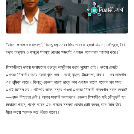
“ভালো ফলাফল গুরুত্বপূর্ণ, কিন্তু শুধু নম্বর দিয়ে গবেষক হওয়া যায় না; কৌতূহল, ধৈর্য,
পড়ার অভ্যাস ও বাস্তব সমস্যা বোঝার ক্ষমতাই একজন গবেষককে আলাদা করে।”
শিক্ষাজীবনে ভালো ফলাফলের গুরুত্ব অস্বীকার করার সুযোগ নেই। ভালো রেজাল্ট
একজন শিক্ষার্থীর জন্য দরজা খুলে দেয়—ভর্তি, বৃত্তি, উচ্চশিক্ষা, চাকরি—সব জায়গায়
এর ভূমিকা আছে। কিন্তু একজন ভালো ছাত্র আর একজন ভালো গবেষক সব সময়
একই জিনিস নয়। পরীক্ষায় ভালো নম্বর পাওয়া একজন শিক্ষার্থী গবেষণায় সফল হবেনই
—এমন নিশ্চয়তা নেই। আবার মাঝারি ফলাফলের একজন শিক্ষার্থীও যদি কৌতূহলী হন,
নিয়মিত পড়েন, প্রশ্ন করেন এবং বাস্তব সমস্যা বোঝার চেষ্টা করেন, তবে তিনি ধীরে
ধীরে ভালো গবেষক হয়ে উঠতে পারেন।