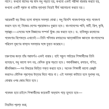
লাগে। কখনো মাসের পর মাস শুধু পড়তে হয়, কখনো একই পরীক্ষা বারবার করতে হয়,
কখনো একটি গ্রাফ বা ডাটার ব্যাখ্যা নিয়েই দীর্ঘ আলোচনা করতে হয়।
আরেকটি বড় বিষয় হলো বাস্তব সমস্যা বোঝা। শুধু বিদেশি গবেষণাপত্র পড়ে গবেষণা
করলে হবে না; নিজের দেশের প্রয়োজনও বুঝতে হবে। বাংলাদেশের পানি, মাটি, শিল্প, কৃষি,
স্বাস্থ্য—এসবের সঙ্গে বিজ্ঞানের সম্পর্ক খুঁজে বের করতে হবে। ড. হাফিজুর রহমানের
গবেষণার বিশেষত্ব এখানেই—তিনি পলিমার রসায়নের আন্তর্জাতিক জ্ঞানকে বাংলাদেশের
পরিবেশ দূষণের বাস্তব সমস্যার সঙ্গে যুক্ত করেছেন।
তরুণদের জন্য তাঁর পরামর্শও একই ধারার। হাই স্কুল পর্যায়ের শিক্ষার্থীদের তিনি
বলেছেন, শুধু ভালো ফল নয়, বেসিক বুঝে পড়তে হবে। পদার্থবিজ্ঞান, রসায়ন, গণিত,
জীববিজ্ঞান—সব বিষয়ের ভিত্তি শক্ত করতে হবে। অনেক শিক্ষার্থী ভালো রেজাল্ট
করলেও মৌলিক প্রশ্নের উত্তর দিতে পারে না। এই সমস্যা কাটাতে হলে মুখস্থ নয়,
বোঝার ওপর জোর দিতে হবে।
গবেষক হতে চাইলে শিক্ষার্থীদের কয়েকটি অভ্যাস গড়ে তুলতে হবে—
নিয়মিত প্রশ্ন করা,