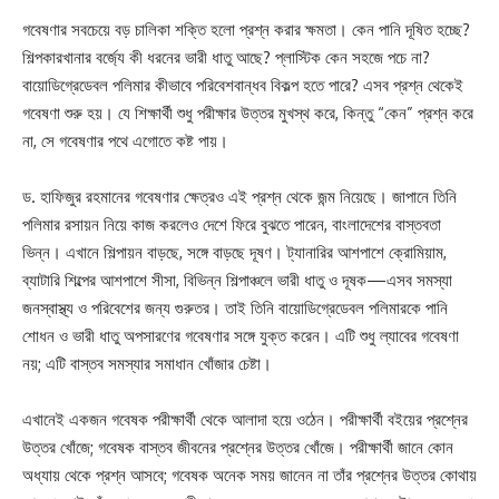
গবেষণার সবচেয়ে বড় চালিকা শক্তি হলো প্রশ্ন করার ক্ষমতা। কেন পানি দূষিত হচ্ছে?
শিল্পকারখানার বর্জ্যে কী ধরনের ভারী ধাতু আছে? প্লাস্টিক কেন সহজে পচে না?
বায়োডিগ্রেডেবল পলিমার কীভাবে পরিবেশবান্ধব বিকল্প হতে পারে? এসব প্রশ্ন থেকেই
গবেষণা শুরু হয়। যে শিক্ষার্থী শুধু পরীক্ষার উত্তর মুখস্থ করে, কিন্তু “কেন” প্রশ্ন করে
না, সে গবেষণার পথে এগোতে কষ্ট পায়।
ড. হাফিজুর রহমানের গবেষণার ক্ষেত্রও এই প্রশ্ন থেকে জন্ম নিয়েছে। জাপানে তিনি
পলিমার রসায়ন নিয়ে কাজ করলেও দেশে ফিরে বুঝতে পারেন, বাংলাদেশের বাস্তবতা
ভিন্ন। এখানে শিল্পায়ন বাড়ছে, সঙ্গে বাড়ছে দূষণ। ট্যানারির আশপাশে ক্রোমিয়াম,
ব্যাটারি শিল্পের আশপাশে সীসা, বিভিন্ন শিল্পাঞ্চলে ভারী ধাতু ও দূষক—এসব সমস্যা
জনস্বাস্থ্য ও পরিবেশের জন্য গুরুতর। তাই তিনি বায়োডিগ্রেডেবল পলিমারকে পানি
শোধন ও ভারী ধাতু অপসারণের গবেষণার সঙ্গে যুক্ত করেন। এটি শুধু ল্যাবের গবেষণা
নয়; এটি বাস্তব সমস্যার সমাধান খোঁজার চেষ্টা।
এখানেই একজন গবেষক পরীক্ষার্থী থেকে আলাদা হয়ে ওঠেন। পরীক্ষার্থী বইয়ের প্রশ্নের
উত্তর খোঁজে; গবেষক বাস্তব জীবনের প্রশ্নের উত্তর খোঁজে। পরীক্ষার্থী জানে কোন
অধ্যায় থেকে প্রশ্ন আসবে; গবেষক অনেক সময় জানেন না তাঁর প্রশ্নের উত্তর কোথায়