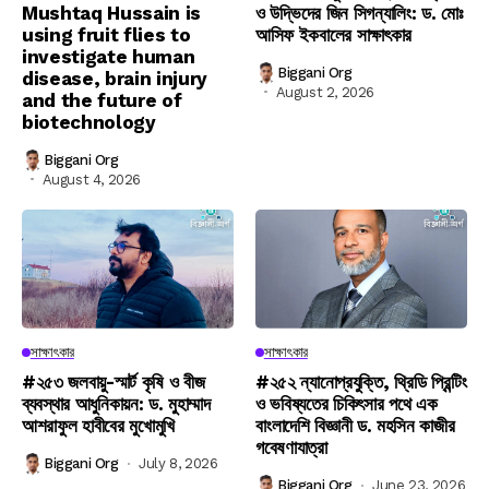
Mushtaq Hussain is
ও উদ্ভিদের জিন সিগন্যালিং: ড. মোঃ
using fruit flies to
আসিফ ইকবালের সাক্ষাৎকার
investigate human
Biggani Org
disease, brain injury
August 2, 2026
and the future of
biotechnology
Biggani Org
August 4, 2026
সাক্ষাৎকার
সাক্ষাৎকার
#২৫৩ জলবায়ু-স্মার্ট কৃষি ও বীজ
#২৫২ ন্যানোপ্রযুক্তি, থ্রিডি প্রিন্টিং
ব্যবস্থার আধুনিকায়ন: ড. মুহাম্মাদ
ও ভবিষ্যতের চিকিৎসার পথে এক
আশরাফুল হাবীবের মুখোমুখি
বাংলাদেশি বিজ্ঞানী ড. মহসিন কাজীর
গবেষণাযাত্রা
Biggani Org
July 8, 2026
Biggani Org
June 23, 2026