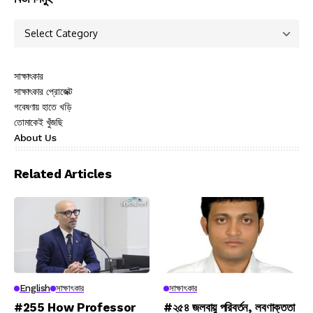
সাক্ষাৎকার
সাক্ষাৎকার প্রোজেক্ট
গবেষণায় হাতে খড়ি
তোমাকেই খুঁজছি
About Us
Related Articles
English
সাক্ষাৎকার
সাক্ষাৎকার
#255 How Professor
#২৫৪ জলবায়ু পরিবর্তন, লবণাক্ততা