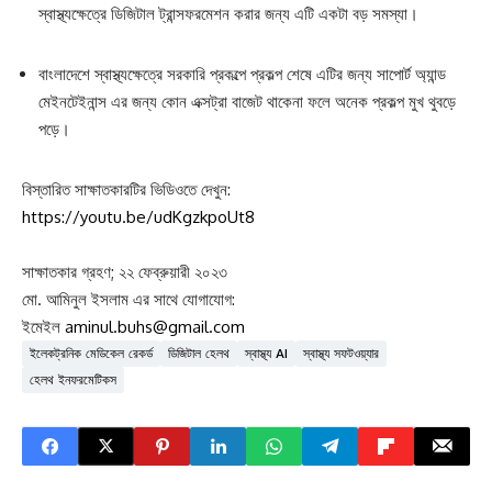
স্বাস্থ্যক্ষেত্রে ডিজিটাল ট্রান্সফরমেশন করার জন্য এটি একটা বড় সমস্যা।
বাংলাদেশে স্বাস্থ্যক্ষেত্রে সরকারি প্রকল্পে প্রকল্প শেষে এটির জন্য সাপোর্ট অ্যান্ড
মেইনটেইনান্স এর জন্য কোন এক্সট্রা বাজেট থাকেনা ফলে অনেক প্রকল্প মুখ থুবড়ে
পড়ে।
বিস্তারিত সাক্ষাতকারটির ভিডিওতে দেখুন:
https://youtu.be/udKgzkpoUt8
সাক্ষাতকার গ্রহণ; ২২ ফেব্রুয়ারী ২০২৩
মো. আমিনুল ইসলাম এর সাথে যোগাযোগ:
ইমেইল
aminul.buhs@gmail.com
ইলেকট্রনিক মেডিকেল রেকর্ড
ডিজিটাল হেলথ
স্বাস্থ্য AI
স্বাস্থ্য সফটওয়্যার
হেলথ ইনফরমেটিকস