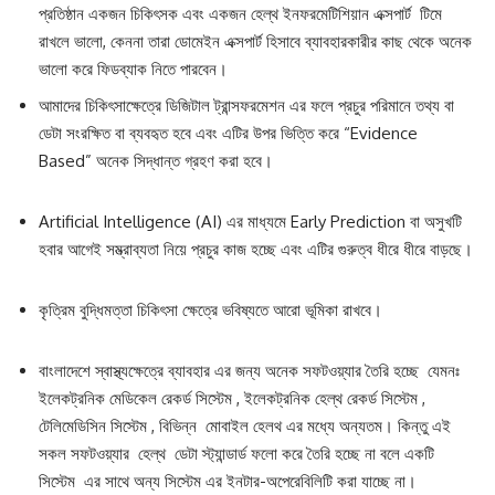
প্রতিষ্ঠান একজন চিকিৎসক এবং একজন হেল্‌থ ইনফরমেটিশিয়ান এক্সপার্ট টিমে
রাখলে ভালো, কেননা তারা ডোমেইন এক্সপার্ট হিসাবে ব্যাবহারকারীর কাছ থেকে অনেক
ভালো করে ফিডব্যাক নিতে পারবেন।
আমাদের চিকিৎসাক্ষেত্রে ডিজিটাল ট্রান্সফরমেশন এর ফলে প্রচুর পরিমানে তথ্য বা
ডেটা সংরক্ষিত বা ব্যবহৃত হবে এবং এটির উপর ভিত্তি করে “Evidence
Based” অনেক সিদ্ধান্ত গ্রহণ করা হবে।
Artificial Intelligence (AI) এর মাধ্যমে Early Prediction বা অসুখটি
হবার আগেই সম্ভ্রাব্যতা নিয়ে প্রচুর কাজ হচ্ছে এবং এটির গুরুত্ব ধীরে ধীরে বাড়ছে।
কৃত্রিম বুদ্ধিমত্তা চিকিৎসা ক্ষেত্রে ভবিষ্যতে আরো ভূমিকা রাখবে।
বাংলাদেশে স্বাস্থ্যক্ষেত্রে ব্যাবহার এর জন্য অনেক সফটওয়্যার তৈরি হচ্ছে যেমনঃ
ইলেকট্রনিক মেডিকেল রেকর্ড সিস্টেম , ইলেকট্রনিক হেল্‌থ রেকর্ড সিস্টেম ,
টেলিমেডিসিন সিস্টেম , বিভিন্ন মোবাইল হেলথ এর মধ্যে অন্যতম। কিন্তু এই
সকল সফটওয়্যার হেল্‌থ ডেটা স্ট্যান্ডার্ড ফলো করে তৈরি হচ্ছে না বলে একটি
সিস্টেম এর সাথে অন্য সিস্টেম এর ইনটার-অপেরেবিলিটি করা যাচ্ছে না।