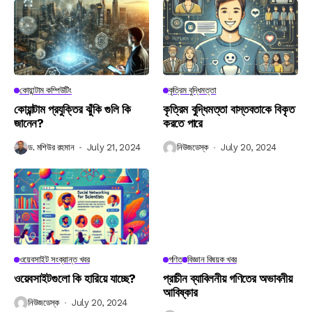
কোয়ান্টাম কম্পিউটিং
কৃত্রিম বুদ্ধিমত্তা
কোয়ান্টাম প্রযুক্তির ঝুঁকি গুলি কি
কৃত্রিম বুদ্ধিমত্তা বাস্তবতাকে বিকৃত
জানেন?
করতে পারে
ড. মশিউর রহমান
July 21, 2024
নিউজডেস্ক
July 20, 2024
ওয়েবসাইট সংক্রান্ত খবর
গণিত
বিজ্ঞান বিষয়ক খবর
ওয়েবসাইটগুলো কি হারিয়ে যাচ্ছে?
প্রাচীন ব্যাবিলনীয় গণিতের অভাবনীয়
আবিষ্কার
নিউজডেস্ক
July 20, 2024