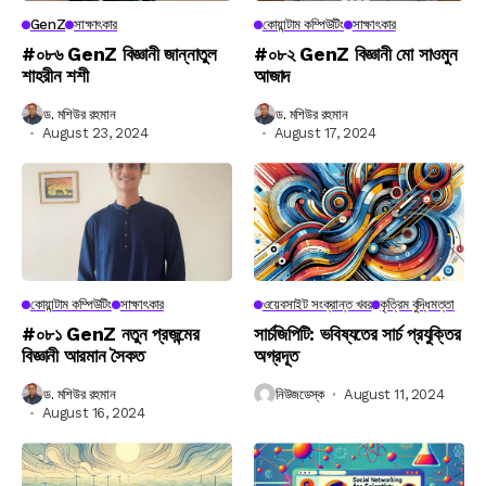
GenZ
সাক্ষাৎকার
কোয়ান্টাম কম্পিউটিং
সাক্ষাৎকার
#০৮৬ GenZ বিজ্ঞানী জান্নাতুল
#০৮২ GenZ বিজ্ঞানী মো সাওমুন
শাহরীন শশী
আজাদ
ড. মশিউর রহমান
ড. মশিউর রহমান
August 23, 2024
August 17, 2024
কোয়ান্টাম কম্পিউটিং
সাক্ষাৎকার
ওয়েবসাইট সংক্রান্ত খবর
কৃত্রিম বুদ্ধিমত্তা
#০৮১ GenZ নতুন প্রজন্মের
সার্চজিপিটি: ভবিষ্যতের সার্চ প্রযুক্তির
বিজ্ঞানী আরমান সৈকত
অগ্রদূত
ড. মশিউর রহমান
নিউজডেস্ক
August 11, 2024
August 16, 2024