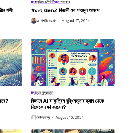
কোয়ান্টাম কম্পিউটিং
সাক্ষাৎকার
রীন শশী
#০৮২ GenZ বিজ্ঞানী মো সাওমুন আজাদ
ড. মশিউর রহমান
August 17, 2024
কৃত্রিম বুদ্ধিমত্তা
 করে?
কিভাবে AI বা কৃত্রিম বুদ্ধিমত্তার স্ক্যাম থেকে
নিজেকে রক্ষা করবেন?
নিউজডেস্ক
August 10, 2024