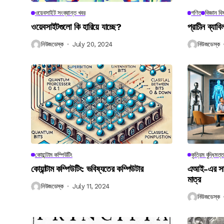
ওয়েবসাইট সংক্রান্ত খবর
গণিত
বিজ্ঞান ব
ওয়েবসাইটগুলো কি হারিয়ে যাচ্ছে?
প্রাচীন ব্যা
নিউজডেস্ক
July 20, 2024
নিউজডেস্ক
কোয়ান্টাম কম্পিউটিং
কৃত্রিম বুদ্ধিমত্ত
কোয়ান্টাম কম্পিউটিং: ভবিষ্যতের কম্পিউটার
এআই-এর সাথে
মাত্র
নিউজডেস্ক
July 11, 2024
নিউজডেস্ক