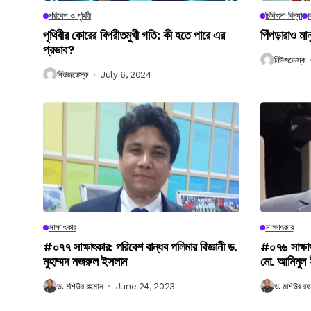
পরিবেশ ও পৃথিবী
চিকিৎসা বিদ্যা
ব
পৃথিবীর কোরের বিপরীতমুখী গতি: কী হতে পারে এর
পিঁপড়ারাও মা
প্রভাব?
নিউজডেস্ক
নিউজডেস্ক
July 6, 2024
সাক্ষাৎকার
সাক্ষাৎকার
#০৭৭ সাক্ষাৎকার: পরিবেশ বান্ধব পলিমার বিজ্ঞানী ড.
#০৭৬ সাক্ষা
মুহাম্মদ নজরুল ইসলাম
মো. আমিনুল
ড. মশিউর রহমান
June 24, 2023
ড. মশিউর রহ