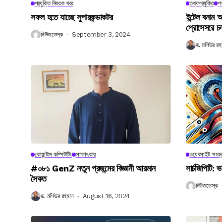
প্রযুক্তি বিষয়ক খবর
তথ্যপ্রযুক্তি
পণ
সফল হতে যাচ্ছে সুপারকন্ডাকটর
ইন্টেল বনাম আ
প্রোসেসরে চ
নিউজডেস্ক
September 3, 2024
ড. মশিউর রহ
কোয়ান্টাম কম্পিউটিং
সাক্ষাৎকার
ওয়েবসাইট সংক্র
#০৮১ GenZ নতুন প্রজন্মের বিজ্ঞানী আরমান
সার্চজিপিটি: ভ
সৈকত
নিউজডেস্ক
ড. মশিউর রহমান
August 16, 2024