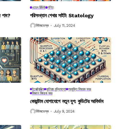
ওয়েব রিভিউ
গণিত
ে পাব?
পরিসংখ্যান শেখার সাইট: Statology
নিউজডেস্ক
July 11, 2024
ইলেক্ট্রনিক্স
কৃত্রিম বুদ্ধিমত্তা
প্রযুক্তি বিষয়ক খবর
বিজ্ঞান বিষয়ক খবর
কোয়ান্টাম যোগাযোগে নতুন যুগ: কুডিটের আবির্ভাব
নিউজডেস্ক
July 9, 2024