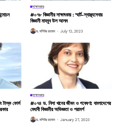
সাক্ষাৎকার
উন্মোচন
#০৭৮ বিজ্ঞানীর সাক্ষাৎকার : স্মার্ট-স্বাস্থ্যসেবার
বিজ্ঞানী মাহবুব উল আলম
ড. মশিউর রহমান
July 12, 2023
সাক্ষাৎকার
িং টাস্ক ফোর্স
#০৭৪ ড. নিসা খানের জীবন ও গবেষণা: বাংলাদেশের
সরকার
মেধাবী বিজ্ঞানীর অভিজ্ঞতা ও পরামর্শ
ড. মশিউর রহমান
January 27, 2023