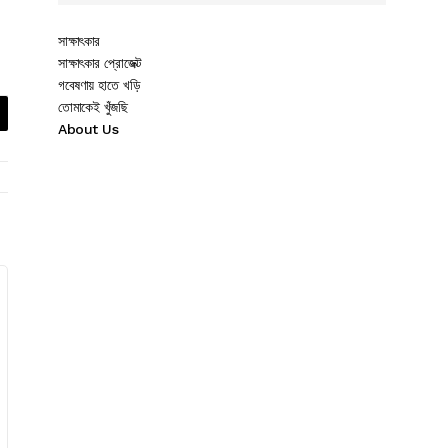
সাক্ষাৎকার
সাক্ষাৎকার প্রোজেক্ট
গবেষণায় হাতে খড়ি
তোমাকেই খুঁজছি
About Us