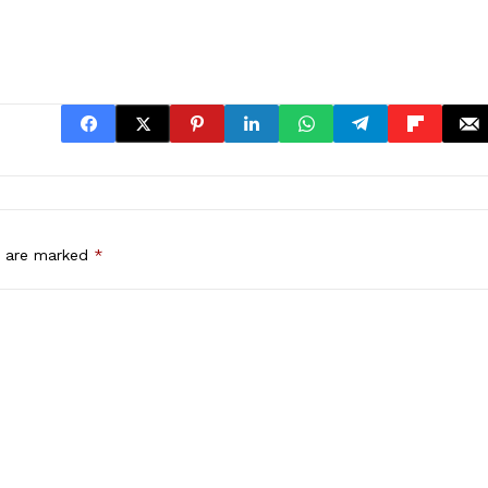
s are marked
*