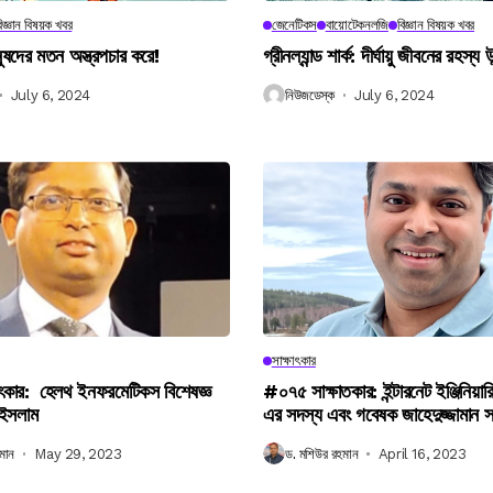
িজ্ঞান বিষয়ক খবর
জেনেটিকস
বায়োটেকনলজি
বিজ্ঞান বিষয়ক খবর
নুষদের মতন অস্ত্রপচার করে!
গ্রীনল্যান্ড শার্ক: দীর্ঘায়ু জীবনের রহস্য 
July 6, 2024
নিউজডেস্ক
July 6, 2024
সাক্ষাৎকার
ৎকার: হেলথ ইনফরমেটিকস বিশেষজ্ঞ
#০৭৫ সাক্ষাতকার: ইন্টারনেট ইঞ্জিনিয়ার
 ইসলাম
এর সদস্য এবং গবেষক জাহেদুজ্জামান 
মান
May 29, 2023
ড. মশিউর রহমান
April 16, 2023