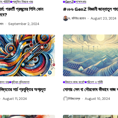
্য পরিচিতি
প্রযুক্তি বিষয়ক খবর
GenZ
সাক্ষাৎকার
র্ম: পরবর্তী প্রজন্মের পিসি কোন
#০৮৬ GenZ বিজ্ঞানী জান্নাতুল শাহ
লবে?
ড. মশিউর রহমান
August 23, 2024
মান
September 2, 2024
ান্ত খবর
কৃত্রিম বুদ্ধিমত্তা
কিভাবে কাজ করে?
পরিবেশ ও পৃথিবী
বিষ্যতের সার্চ প্রযুক্তির অগ্রদূত
সোলার সেল বা সৌরকোষ কীভাবে কাজ
August 11, 2024
নিউজডেস্ক
August 10, 2024