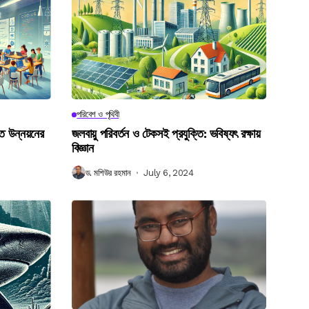
পরিবেশ ও পৃথিবী
গত উন্নয়নের
জলবায়ু পরিবর্তন ও টেকসই প্রযুক্তি: ভবিষ্যৎ রক্ষায়
বিজ্ঞান
ড. মশিউর রহমান
July 6, 2024