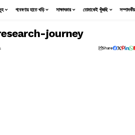
মূহ
গবেষণায় হাতে খড়ি
সাক্ষাৎকার
তোমাকেই খুঁজছি
সম্পাদকী
research-journey
s
Share