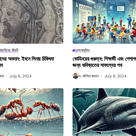
িজ্ঞানীদের জীবনী
তথ্যপ্রযুক্তি
ানীদের অবদান: ইবনে সিনার চিকিৎসা
কোডিংয়ের গুরুত্ব: শিক্ষার্থী এবং পেশা
লব
জন্য ভবিষ্যতের সাফল্যের পথ
মান
July 6, 2024
ড. মশিউর রহমান
July 6, 2024