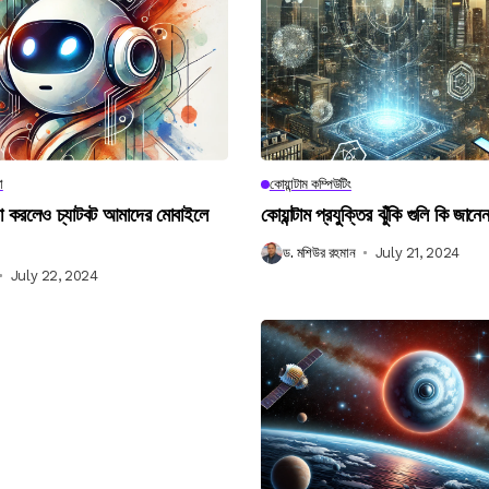
া
কোয়ান্টাম কম্পিউটিং
না করলেও চ্যাটবট আমাদের মোবাইলে
কোয়ান্টাম প্রযুক্তির ঝুঁকি গুলি কি জান
ড. মশিউর রহমান
July 21, 2024
July 22, 2024