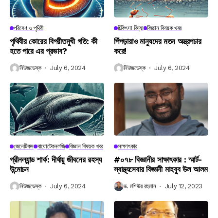
পরিবেশ ও পৃথিবী
চিকিৎসা বিদ্যা
বিজ্ঞান বিষয়ক খবর
পৃথিবীর কোরের বিপরীতমুখী গতি: কী
পিঁপড়ারাও মানুষদের মতন অস্ত্রপচার
হতে পারে এর প্রভাব?
করে!
নিউজডেস্ক
July 6, 2024
নিউজডেস্ক
July 6, 2024
জেনেটিকস
বায়োটেকনলজি
বিজ্ঞান বিষয়ক খবর
সাক্ষাৎকার
গ্রীনল্যান্ড শার্ক: দীর্ঘায়ু জীবনের রহস্য
#০৭৮ বিজ্ঞানীর সাক্ষাৎকার : স্মার্ট-
উন্মোচন
স্বাস্থ্যসেবার বিজ্ঞানী মাহবুব উল আলম
নিউজডেস্ক
July 6, 2024
ড. মশিউর রহমান
July 12, 2023