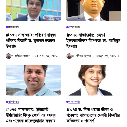
সাক্ষাৎকার
সাক্ষাৎকার
#০৭৭ সাক্ষাৎকার: পরিবেশ বান্ধব
#০৭৬ সাক্ষাৎকার: হেলথ
পলিমার বিজ্ঞানী ড. মুহাম্মদ নজরুল
ইনফরমেটিকস বিশেষজ্ঞ মো. আমিনুল
ইসলাম
ইসলাম
ড. মশিউর রহমান
June 24, 2023
ড. মশিউর রহমান
May 29, 2023
সাক্ষাৎকার
সাক্ষাৎকার
#০৭৫ সাক্ষাতকার: ইন্টারনেট
#০৭৪ ড. নিসা খানের জীবন ও
ইঞ্জিনিয়ারিং টাস্ক ফোর্স এর সদস্য
গবেষণা: বাংলাদেশের মেধাবী বিজ্ঞানীর
এবং গবেষক জাহেদুজ্জামান সরকার
অভিজ্ঞতা ও পরামর্শ