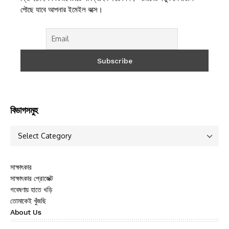
পৌছে যাবে আপনার ইমেইল বক্সে।
বিভাগসমুহ
সাক্ষাৎকার
সাক্ষাৎকার প্রোজেক্ট
গবেষণায় হাতে খড়ি
তোমাকেই খুঁজছি
About Us