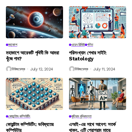
মহাকাশ
ওয়েব রিভিউ
গণিত
মহাকাশে আরেকটি পৃথিবী কি আমরা
পরিসংখ্যান শেখার সাইট:
খুঁজে পাব?
Statology
নিউজডেস্ক
July 12, 2024
নিউজডেস্ক
July 11, 2024
কোয়ান্টাম কম্পিউটিং
কৃত্রিম বুদ্ধিমত্তা
কোয়ান্টাম কম্পিউটিং: ভবিষ্যতের
এআই-এর সাথে আবেগ: সতর্ক
কম্পিউটার
থাকুন, এটি প্রোগ্রাম মাত্র