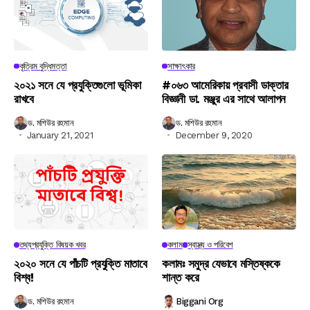
কৃত্রিম বুদ্ধিমত্তা
সাক্ষাৎকার
২০২১ সনে যে প্রযুক্তিগুলো ভূমিকা
#০৬৩ আমেরিকায় প্রবাসী ডাক্তার
রাখবে
বিজ্ঞানী ডা. মঞ্জুর এর সাথে আলাপন
ড. মশিউর রহমান
ড. মশিউর রহমান
January 21, 2021
December 9, 2020
তথ্যপ্রযুক্তি বিষয়ক খবর
কলাম
স্বাস্থ্য ও পরিবেশ
২০২০ সনে যে পাঁচটি প্রযুক্তি মাতাবে
কলামঃ সমুদ্র যেভাবে মস্তিষ্ককে
বিশ্ব!
শান্ত করে
ড. মশিউর রহমান
Biggani Org