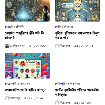
কোয়ান্টাম কম্পিউটিং
কৃত্রিম বুদ্ধিমত্তা
কোয়ান্টাম প্রযুক্তির ঝুঁকি গুলি কি
কৃত্রিম বুদ্ধিমত্তা বাস্তবতাকে বিকৃত
জানেন?
করতে পারে
ড. মশিউর রহমান
July 21, 2024
নিউজডেস্ক
July 20, 2024
ওয়েবসাইট সংক্রান্ত খবর
গণিত
বিজ্ঞান বিষয়ক খবর
ওয়েবসাইটগুলো কি হারিয়ে যাচ্ছে?
প্রাচীন ব্যাবিলনীয় গণিতের অভাবনীয়
আবিষ্কার
নিউজডেস্ক
July 20, 2024
নিউজডেস্ক
July 13, 2024