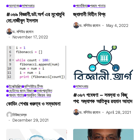
অন্যান্য
সাক্ষাৎকার
পদার্থবিদ্যা
প্রথম পাতায়
#০৬৯ বিজ্ঞানী.ডট.অর্গ এর মুখোমুখি
জ্বালানী বিহীন বিশ্ব
মো.নাজীবুল ইসলাম
ড. মশিউর রহমান
May 4, 2022
ড. মশিউর রহমান
November 17, 2022
ইলেক্ট্রনিক্স
কম্পিউটার টিপস
সাক্ষাৎকার
ছোটদের জন্য বিজ্ঞান
তথ্যপ্রযুক্তি
#০৬৭ গবেষণা – সমস‍্যা ও কিছু
প্রথম পাতায়
প্রযুক্তি বিষয়ক খবর
পথ: অধ‍্যাপক আতিকুর রহমান আহাদ
কোডিং শেখার গুরুত্ব ও সম্ভাবনা
ড. মশিউর রহমান
April 28, 2021
নিউজডেস্ক
December 29, 2021