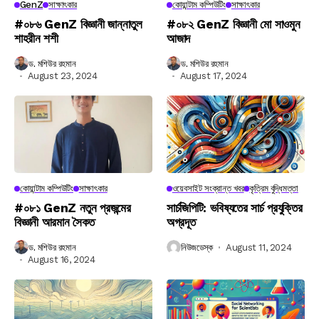
GenZ
সাক্ষাৎকার
কোয়ান্টাম কম্পিউটিং
সাক্ষাৎকার
#০৮৬ GenZ বিজ্ঞানী জান্নাতুল
#০৮২ GenZ বিজ্ঞানী মো সাওমুন
শাহরীন শশী
আজাদ
ড. মশিউর রহমান
ড. মশিউর রহমান
August 23, 2024
August 17, 2024
কোয়ান্টাম কম্পিউটিং
সাক্ষাৎকার
ওয়েবসাইট সংক্রান্ত খবর
কৃত্রিম বুদ্ধিমত্তা
#০৮১ GenZ নতুন প্রজন্মের
সার্চজিপিটি: ভবিষ্যতের সার্চ প্রযুক্তির
বিজ্ঞানী আরমান সৈকত
অগ্রদূত
ড. মশিউর রহমান
নিউজডেস্ক
August 11, 2024
August 16, 2024