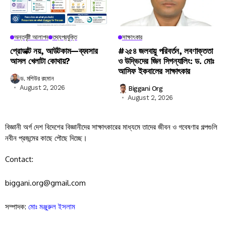
অন্তর্দৃষ্টি আলাপন
তথ্যপ্রযুক্তি
সাক্ষাৎকার
প্রোডাক্ট নয়, আউটকাম—ব্যবসার
#২৫৪ জলবায়ু পরিবর্তন, লবণাক্ততা
আসল খেলাটা কোথায়?
ও উদ্ভিদের জিন সিগন্যালিং: ড. মোঃ
আসিফ ইকবালের সাক্ষাৎকার
ড. মশিউর রহমান
August 2, 2026
Biggani Org
August 2, 2026
বিজ্ঞানী অর্গ দেশ বিদেশের বিজ্ঞানীদের সাক্ষাৎকারের মাধ্যমে তাদের জীবন ও গবেষণার গল্পগুলি
নবীন প্রজন্মের কাছে পৌছে দিচ্ছে।
Contact:
biggani.org@gmail.com
সম্পাদক:
মোঃ মঞ্জুরুল ইসলাম