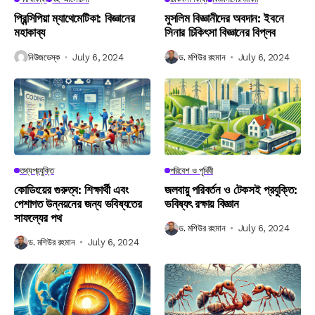
প্রিন্সিপিয়া ম্যাথেমেটিকা: বিজ্ঞানের
মুসলিম বিজ্ঞানীদের অবদান: ইবনে
মহাকাব্য
সিনার চিকিৎসা বিজ্ঞানের বিপ্লব
নিউজডেস্ক
July 6, 2024
ড. মশিউর রহমান
July 6, 2024
তথ্যপ্রযুক্তি
পরিবেশ ও পৃথিবী
কোডিংয়ের গুরুত্ব: শিক্ষার্থী এবং
জলবায়ু পরিবর্তন ও টেকসই প্রযুক্তি:
পেশাগত উন্নয়নের জন্য ভবিষ্যতের
ভবিষ্যৎ রক্ষায় বিজ্ঞান
সাফল্যের পথ
ড. মশিউর রহমান
July 6, 2024
ড. মশিউর রহমান
July 6, 2024