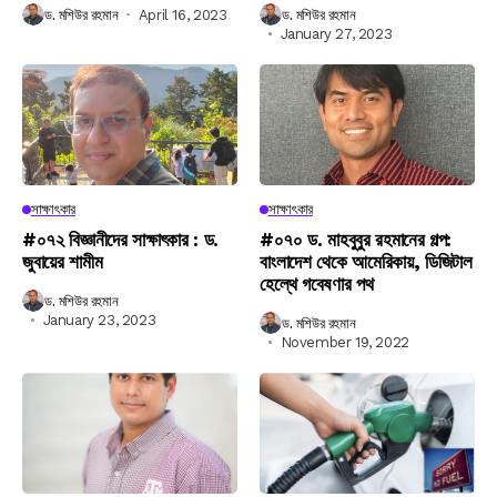
ড. মশিউর রহমান
April 16, 2023
ড. মশিউর রহমান
January 27, 2023
সাক্ষাৎকার
সাক্ষাৎকার
#০৭২ বিজ্ঞানীদের সাক্ষাৎকার : ড.
#০৭০ ড. মাহবুবুর রহমানের গল্প:
জুবায়ের শামীম
বাংলাদেশ থেকে আমেরিকায়, ডিজিটাল
হেল্থে গবেষণার পথ
ড. মশিউর রহমান
January 23, 2023
ড. মশিউর রহমান
November 19, 2022