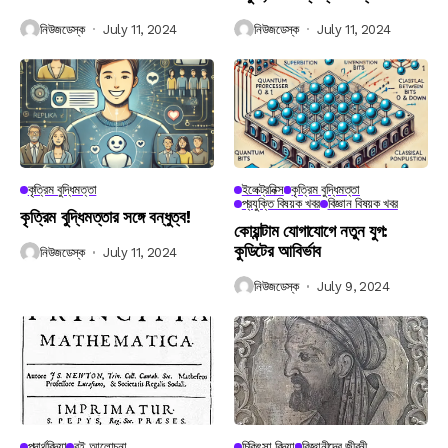
নিউজডেস্ক
July 11, 2024
নিউজডেস্ক
July 11, 2024
কৃত্রিম বুদ্ধিমত্তা
ইলেক্ট্রনিক্স
কৃত্রিম বুদ্ধিমত্তা
প্রযুক্তি বিষয়ক খবর
বিজ্ঞান বিষয়ক খবর
কৃত্রিম বুদ্ধিমত্তার সঙ্গে বন্ধুত্ব!
কোয়ান্টাম যোগাযোগে নতুন যুগ:
কুডিটের আবির্ভাব
নিউজডেস্ক
July 11, 2024
নিউজডেস্ক
July 9, 2024
পদার্থবিদ্যা
বই আলোচনা
চিকিৎসা বিদ্যা
বিজ্ঞানীদের জীবনী