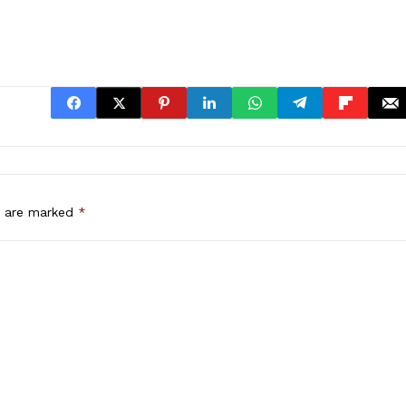
s are marked
*