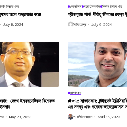
িজ্ঞান বিষয়ক খবর
জেনেটিকস
বায়োটেকনলজি
বিজ্ঞান বিষয়ক খবর
নুষদের মতন অস্ত্রপচার করে!
গ্রীনল্যান্ড শার্ক: দীর্ঘায়ু জীবনের রহস্য 
July 6, 2024
নিউজডেস্ক
July 6, 2024
সাক্ষাৎকার
ৎকার: হেলথ ইনফরমেটিকস বিশেষজ্ঞ
#০৭৫ সাক্ষাতকার: ইন্টারনেট ইঞ্জিনিয়ার
 ইসলাম
এর সদস্য এবং গবেষক জাহেদুজ্জামান 
মান
May 29, 2023
ড. মশিউর রহমান
April 16, 2023