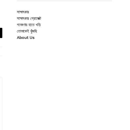
সাক্ষাৎকার
সাক্ষাৎকার প্রোজেক্ট
গবেষণায় হাতে খড়ি
তোমাকেই খুঁজছি
About Us