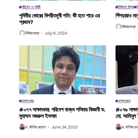
পরিবেশ ও পৃথিবী
চিকিৎসা বিদ্যা
ব
পৃথিবীর কোরের বিপরীতমুখী গতি: কী হতে পারে এর
পিঁপড়ারাও মা
প্রভাব?
নিউজডেস্ক
নিউজডেস্ক
July 6, 2024
সাক্ষাৎকার
সাক্ষাৎকার
#০৭৭ সাক্ষাৎকার: পরিবেশ বান্ধব পলিমার বিজ্ঞানী ড.
#০৭৬ সাক্ষা
মুহাম্মদ নজরুল ইসলাম
মো. আমিনুল
ড. মশিউর রহমান
June 24, 2023
ড. মশিউর রহ