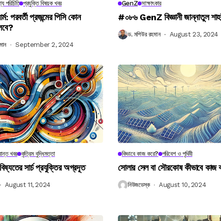
্য পরিচিতি
প্রযুক্তি বিষয়ক খবর
GenZ
সাক্ষাৎকার
র্ম: পরবর্তী প্রজন্মের পিসি কোন
#০৮৬ GenZ বিজ্ঞানী জান্নাতুল শাহ
লবে?
ড. মশিউর রহমান
August 23, 2024
মান
September 2, 2024
ান্ত খবর
কৃত্রিম বুদ্ধিমত্তা
কিভাবে কাজ করে?
পরিবেশ ও পৃথিবী
বিষ্যতের সার্চ প্রযুক্তির অগ্রদূত
সোলার সেল বা সৌরকোষ কীভাবে কাজ
August 11, 2024
নিউজডেস্ক
August 10, 2024