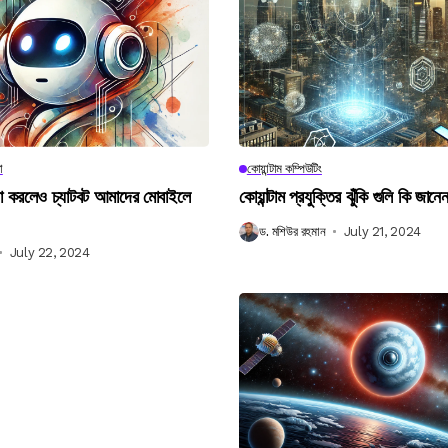
া
কোয়ান্টাম কম্পিউটিং
না করলেও চ্যাটবট আমাদের মোবাইলে
কোয়ান্টাম প্রযুক্তির ঝুঁকি গুলি কি জান
ড. মশিউর রহমান
July 21, 2024
July 22, 2024