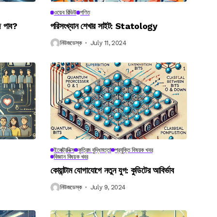
ওয়েব রিভিউ
গণিত
ে পাব?
পরিসংখ্যান শেখার সাইট: Statology
নিউজডেস্ক
July 11, 2024
ইলেক্ট্রনিক্স
কৃত্রিম বুদ্ধিমত্তা
প্রযুক্তি বিষয়ক খবর
বিজ্ঞান বিষয়ক খবর
কোয়ান্টাম যোগাযোগে নতুন যুগ: কুডিটের আবির্ভাব
নিউজডেস্ক
July 9, 2024