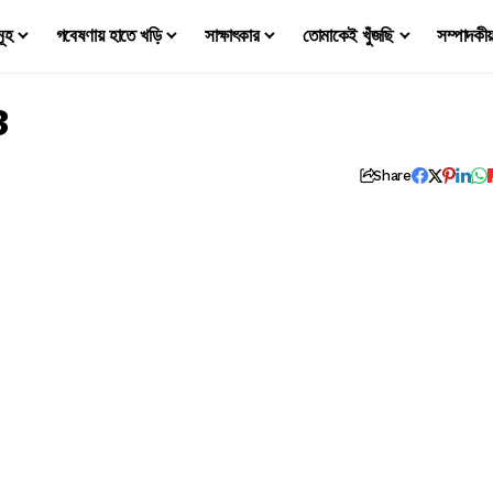
মূহ
গবেষণায় হাতে খড়ি
সাক্ষাৎকার
তোমাকেই খুঁজছি
সম্পাদকী
3
Share