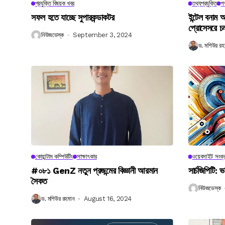
প্রযুক্তি বিষয়ক খবর
তথ্যপ্রযুক্তি
পণ
সফল হতে যাচ্ছে সুপারকন্ডাকটর
ইন্টেল বনাম আ
প্রোসেসরে চ
নিউজডেস্ক
September 3, 2024
ড. মশিউর রহ
কোয়ান্টাম কম্পিউটিং
সাক্ষাৎকার
ওয়েবসাইট সংক্র
#০৮১ GenZ নতুন প্রজন্মের বিজ্ঞানী আরমান
সার্চজিপিটি: ভ
সৈকত
নিউজডেস্ক
ড. মশিউর রহমান
August 16, 2024