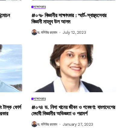
সাক্ষাৎকার
উন্মোচন
#০৭৮ বিজ্ঞানীর সাক্ষাৎকার : স্মার্ট-স্বাস্থ্যসেবার
বিজ্ঞানী মাহবুব উল আলম
ড. মশিউর রহমান
July 12, 2023
সাক্ষাৎকার
িং টাস্ক ফোর্স
#০৭৪ ড. নিসা খানের জীবন ও গবেষণা: বাংলাদেশের
সরকার
মেধাবী বিজ্ঞানীর অভিজ্ঞতা ও পরামর্শ
ড. মশিউর রহমান
January 27, 2023