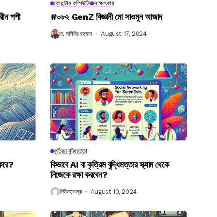
কোয়ান্টাম কম্পিউটিং
সাক্ষাৎকার
রীন শশী
#০৮২ GenZ বিজ্ঞানী মো সাওমুন আজাদ
ড. মশিউর রহমান
August 17, 2024
কৃত্রিম বুদ্ধিমত্তা
 করে?
কিভাবে AI বা কৃত্রিম বুদ্ধিমত্তার স্ক্যাম থেকে
নিজেকে রক্ষা করবেন?
নিউজডেস্ক
August 10, 2024