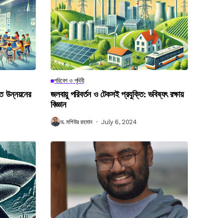
পরিবেশ ও পৃথিবী
গত উন্নয়নের
জলবায়ু পরিবর্তন ও টেকসই প্রযুক্তি: ভবিষ্যৎ রক্ষায়
বিজ্ঞান
ড. মশিউর রহমান
July 6, 2024