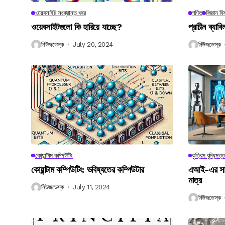
ওয়েবসাইট সংক্রান্ত খবর
গণিত
বিজ্ঞান ব
ওয়েবসাইটগুলো কি হারিয়ে যাচ্ছে?
প্রাচীন ব্যা
নিউজডেস্ক
July 20, 2024
নিউজডেস্ক
কোয়ান্টাম কম্পিউটিং
কৃত্রিম বুদ্ধিমত্ত
কোয়ান্টাম কম্পিউটিং: ভবিষ্যতের কম্পিউটার
এআই-এর সাথে
মাত্র
নিউজডেস্ক
July 11, 2024
নিউজডেস্ক