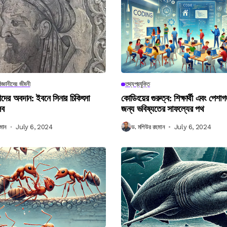
িজ্ঞানীদের জীবনী
তথ্যপ্রযুক্তি
ানীদের অবদান: ইবনে সিনার চিকিৎসা
কোডিংয়ের গুরুত্ব: শিক্ষার্থী এবং পেশা
লব
জন্য ভবিষ্যতের সাফল্যের পথ
মান
July 6, 2024
ড. মশিউর রহমান
July 6, 2024