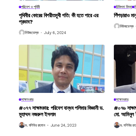
পরিবেশ ও পৃথিবী
চিকিৎসা বিদ্যা
ব
পৃথিবীর কোরের বিপরীতমুখী গতি: কী হতে পারে এর
পিঁপড়ারাও মা
প্রভাব?
নিউজডেস্ক
নিউজডেস্ক
July 6, 2024
সাক্ষাৎকার
সাক্ষাৎকার
#০৭৭ সাক্ষাৎকার: পরিবেশ বান্ধব পলিমার বিজ্ঞানী ড.
#০৭৬ সাক্ষা
মুহাম্মদ নজরুল ইসলাম
মো. আমিনুল
ড. মশিউর রহমান
June 24, 2023
ড. মশিউর রহ