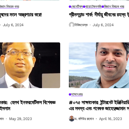
িজ্ঞান বিষয়ক খবর
জেনেটিকস
বায়োটেকনলজি
বিজ্ঞান বিষয়ক খবর
নুষদের মতন অস্ত্রপচার করে!
গ্রীনল্যান্ড শার্ক: দীর্ঘায়ু জীবনের রহস্য 
July 6, 2024
নিউজডেস্ক
July 6, 2024
সাক্ষাৎকার
ৎকার: হেলথ ইনফরমেটিকস বিশেষজ্ঞ
#০৭৫ সাক্ষাতকার: ইন্টারনেট ইঞ্জিনিয়ার
 ইসলাম
এর সদস্য এবং গবেষক জাহেদুজ্জামান 
মান
May 29, 2023
ড. মশিউর রহমান
April 16, 2023