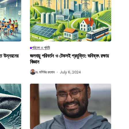
পরিবেশ ও পৃথিবী
গত উন্নয়নের
জলবায়ু পরিবর্তন ও টেকসই প্রযুক্তি: ভবিষ্যৎ রক্ষায়
বিজ্ঞান
ড. মশিউর রহমান
July 6, 2024