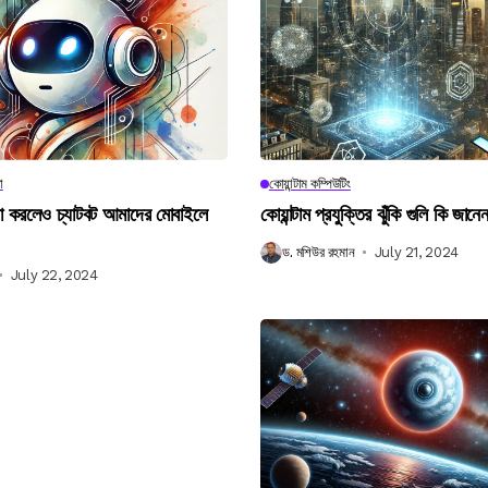
া
কোয়ান্টাম কম্পিউটিং
না করলেও চ্যাটবট আমাদের মোবাইলে
কোয়ান্টাম প্রযুক্তির ঝুঁকি গুলি কি জান
ড. মশিউর রহমান
July 21, 2024
July 22, 2024