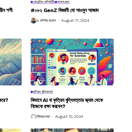
কোয়ান্টাম কম্পিউটিং
সাক্ষাৎকার
রীন শশী
#০৮২ GenZ বিজ্ঞানী মো সাওমুন আজাদ
ড. মশিউর রহমান
August 17, 2024
কৃত্রিম বুদ্ধিমত্তা
 করে?
কিভাবে AI বা কৃত্রিম বুদ্ধিমত্তার স্ক্যাম থেকে
নিজেকে রক্ষা করবেন?
নিউজডেস্ক
August 10, 2024