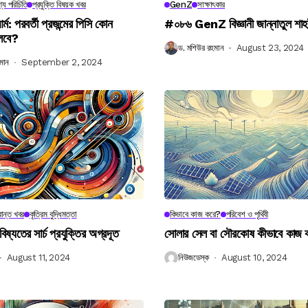
্য পরিচিতি
প্রযুক্তি বিষয়ক খবর
GenZ
সাক্ষাৎকার
র্ম: পরবর্তী প্রজন্মের পিসি কোন
#০৮৬ GenZ বিজ্ঞানী জান্নাতুল শাহ
লবে?
ড. মশিউর রহমান
August 23, 2024
মান
September 2, 2024
ান্ত খবর
কৃত্রিম বুদ্ধিমত্তা
কিভাবে কাজ করে?
পরিবেশ ও পৃথিবী
বিষ্যতের সার্চ প্রযুক্তির অগ্রদূত
সোলার সেল বা সৌরকোষ কীভাবে কাজ
August 11, 2024
নিউজডেস্ক
August 10, 2024