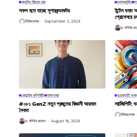
প্রযুক্তি বিষয়ক খবর
তথ্যপ্রযুক্তি
পণ
সফল হতে যাচ্ছে সুপারকন্ডাকটর
ইন্টেল বনাম আ
প্রোসেসরে চ
নিউজডেস্ক
September 3, 2024
ড. মশিউর রহ
কোয়ান্টাম কম্পিউটিং
সাক্ষাৎকার
ওয়েবসাইট সংক্র
#০৮১ GenZ নতুন প্রজন্মের বিজ্ঞানী আরমান
সার্চজিপিটি: ভ
সৈকত
নিউজডেস্ক
ড. মশিউর রহমান
August 16, 2024