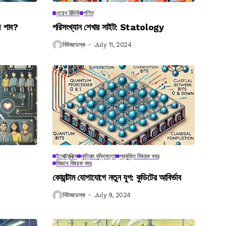
ওয়েব রিভিউ
গণিত
ে পাব?
পরিসংখ্যান শেখার সাইট: Statology
নিউজডেস্ক
July 11, 2024
ইলেক্ট্রনিক্স
কৃত্রিম বুদ্ধিমত্তা
প্রযুক্তি বিষয়ক খবর
বিজ্ঞান বিষয়ক খবর
কোয়ান্টাম যোগাযোগে নতুন যুগ: কুডিটের আবির্ভাব
নিউজডেস্ক
July 9, 2024