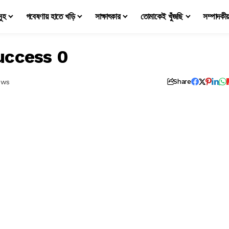
মূহ
গবেষণায় হাতে খড়ি
সাক্ষাৎকার
তোমাকেই খুঁজছি
সম্পাদকী
uccess 0
ews
Share