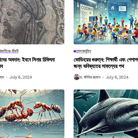
িজ্ঞানীদের জীবনী
তথ্যপ্রযুক্তি
ানীদের অবদান: ইবনে সিনার চিকিৎসা
কোডিংয়ের গুরুত্ব: শিক্ষার্থী এবং পেশা
লব
জন্য ভবিষ্যতের সাফল্যের পথ
মান
July 6, 2024
ড. মশিউর রহমান
July 6, 2024