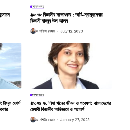
সাক্ষাৎকার
উন্মোচন
#০৭৮ বিজ্ঞানীর সাক্ষাৎকার : স্মার্ট-স্বাস্থ্যসেবার
বিজ্ঞানী মাহবুব উল আলম
ড. মশিউর রহমান
July 12, 2023
সাক্ষাৎকার
িং টাস্ক ফোর্স
#০৭৪ ড. নিসা খানের জীবন ও গবেষণা: বাংলাদেশের
সরকার
মেধাবী বিজ্ঞানীর অভিজ্ঞতা ও পরামর্শ
ড. মশিউর রহমান
January 27, 2023