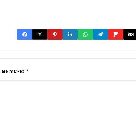
s are marked
*