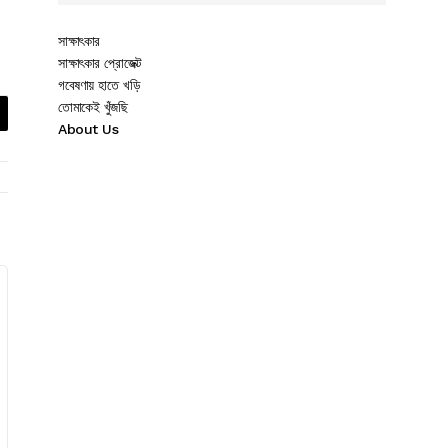
সাক্ষাৎকার
সাক্ষাৎকার প্রোজেক্ট
গবেষণায় হাতে খড়ি
তোমাকেই খুঁজছি
About Us