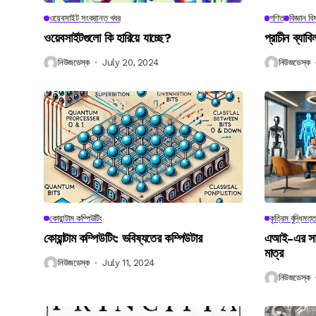
ওয়েবসাইট সংক্রান্ত খবর
গণিত
বিজ্ঞান ব
ওয়েবসাইটগুলো কি হারিয়ে যাচ্ছে?
প্রাচীন ব্যা
নিউজডেস্ক
July 20, 2024
নিউজডেস্ক
কোয়ান্টাম কম্পিউটিং
কৃত্রিম বুদ্ধিমত্ত
কোয়ান্টাম কম্পিউটিং: ভবিষ্যতের কম্পিউটার
এআই-এর সাথে
মাত্র
নিউজডেস্ক
July 11, 2024
নিউজডেস্ক