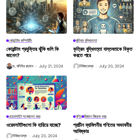
কোয়ান্টাম কম্পিউটিং
কৃত্রিম বুদ্ধিমত্তা
কোয়ান্টাম প্রযুক্তির ঝুঁকি গুলি কি
কৃত্রিম বুদ্ধিমত্তা বাস্তবতাকে বিকৃত
জানেন?
করতে পারে
ড. মশিউর রহমান
July 21, 2024
নিউজডেস্ক
July 20, 2024
ওয়েবসাইট সংক্রান্ত খবর
গণিত
বিজ্ঞান বিষয়ক খবর
ওয়েবসাইটগুলো কি হারিয়ে যাচ্ছে?
প্রাচীন ব্যাবিলনীয় গণিতের অভাবনীয়
আবিষ্কার
নিউজডেস্ক
July 20, 2024