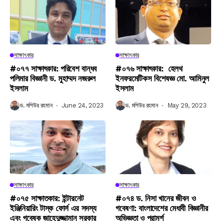
সাক্ষাৎকার
সাক্ষাৎকার
#০৭৭ সাক্ষাৎকার: পরিবেশ বান্ধব
#০৭৬ সাক্ষাৎকার: হেলথ
পলিমার বিজ্ঞানী ড. মুহাম্মদ নজরুল
ইনফরমেটিকস বিশেষজ্ঞ মো. আমিনুল
ইসলাম
ইসলাম
ড. মশিউর রহমান
June 24, 2023
ড. মশিউর রহমান
May 29, 2023
সাক্ষাৎকার
সাক্ষাৎকার
#০৭৫ সাক্ষাতকার: ইন্টারনেট
#০৭৪ ড. নিসা খানের জীবন ও
ইঞ্জিনিয়ারিং টাস্ক ফোর্স এর সদস্য
গবেষণা: বাংলাদেশের মেধাবী বিজ্ঞানীর
এবং গবেষক জাহেদুজ্জামান সরকার
অভিজ্ঞতা ও পরামর্শ