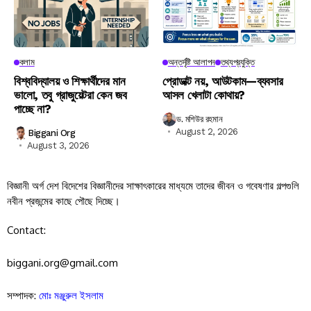
কলাম
অন্তর্দৃষ্টি আলাপন
তথ্যপ্রযুক্তি
বিশ্ববিদ্যালয় ও শিক্ষার্থীদের মান
প্রোডাক্ট নয়, আউটকাম—ব্যবসার
ভালো, তবু গ্রাজুয়েটরা কেন জব
আসল খেলাটা কোথায়?
পাচ্ছে না?
ড. মশিউর রহমান
August 2, 2026
Biggani Org
August 3, 2026
বিজ্ঞানী অর্গ দেশ বিদেশের বিজ্ঞানীদের সাক্ষাৎকারের মাধ্যমে তাদের জীবন ও গবেষণার গল্পগুলি
নবীন প্রজন্মের কাছে পৌছে দিচ্ছে।
Contact:
biggani.org@gmail.com
সম্পাদক:
মোঃ মঞ্জুরুল ইসলাম