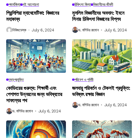
পদার্থবিদ্যা
বই আলোচনা
চিকিৎসা বিদ্যা
বিজ্ঞানীদের জীবনী
প্রিন্সিপিয়া ম্যাথেমেটিকা: বিজ্ঞানের
মুসলিম বিজ্ঞানীদের অবদান: ইবনে
মহাকাব্য
সিনার চিকিৎসা বিজ্ঞানের বিপ্লব
নিউজডেস্ক
July 6, 2024
ড. মশিউর রহমান
July 6, 2024
তথ্যপ্রযুক্তি
পরিবেশ ও পৃথিবী
কোডিংয়ের গুরুত্ব: শিক্ষার্থী এবং
জলবায়ু পরিবর্তন ও টেকসই প্রযুক্তি:
পেশাগত উন্নয়নের জন্য ভবিষ্যতের
ভবিষ্যৎ রক্ষায় বিজ্ঞান
সাফল্যের পথ
ড. মশিউর রহমান
July 6, 2024
ড. মশিউর রহমান
July 6, 2024