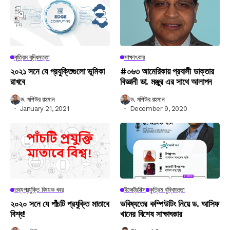
কৃত্রিম বুদ্ধিমত্তা
সাক্ষাৎকার
২০২১ সনে যে প্রযুক্তিগুলো ভূমিকা
#০৬৩ আমেরিকায় প্রবাসী ডাক্তার
রাখবে
বিজ্ঞানী ডা. মঞ্জুর এর সাথে আলাপন
ড. মশিউর রহমান
ড. মশিউর রহমান
January 21, 2021
December 9, 2020
তথ্যপ্রযুক্তি বিষয়ক খবর
ইলেক্ট্রনিক্স
কৃত্রিম বুদ্ধিমত্তা
২০২০ সনে যে পাঁচটি প্রযুক্তি মাতাবে
ভবিষ্যতের কম্পিউটিং নিয়ে ড. আসিফ
বিশ্ব!
খানের বিশেষ সাক্ষাৎকার