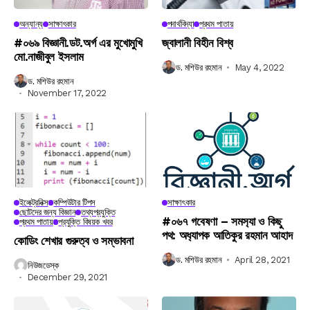
অন্যান্য
সাক্ষাৎকার
পদার্থবিদ্যা
প্রথম পাতায়
#০৬৯ বিজ্ঞানী.ডট.অর্গ এর মুখোমুখি
জ্বালানী বিহীন বিশ্ব
মো.নাজীবুল ইসলাম
ড. মশিউর রহমান
May 4, 2022
ড. মশিউর রহমান
November 17, 2022
ইলেক্ট্রনিক্স
কম্পিউটার টিপস
সাক্ষাৎকার
ছোটদের জন্য বিজ্ঞান
তথ্যপ্রযুক্তি
#০৬৭ গবেষণা – সমস‍্যা ও কিছু
প্রথম পাতায়
প্রযুক্তি বিষয়ক খবর
পথ: অধ‍্যাপক আতিকুর রহমান আহাদ
কোডিং শেখার গুরুত্ব ও সম্ভাবনা
ড. মশিউর রহমান
April 28, 2021
নিউজডেস্ক
December 29, 2021