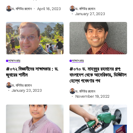
ড. মশিউর রহমান
April 16, 2023
ড. মশিউর রহমান
January 27, 2023
সাক্ষাৎকার
সাক্ষাৎকার
#০৭২ বিজ্ঞানীদের সাক্ষাৎকার : ড.
#০৭০ ড. মাহবুবুর রহমানের গল্প:
জুবায়ের শামীম
বাংলাদেশ থেকে আমেরিকায়, ডিজিটাল
হেল্থে গবেষণার পথ
ড. মশিউর রহমান
January 23, 2023
ড. মশিউর রহমান
November 19, 2022