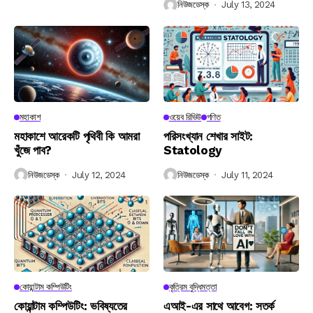
নিউজডেস্ক
July 13, 2024
মহাকাশ
ওয়েব রিভিউ
গণিত
মহাকাশে আরেকটি পৃথিবী কি আমরা
পরিসংখ্যান শেখার সাইট:
খুঁজে পাব?
Statology
নিউজডেস্ক
July 12, 2024
নিউজডেস্ক
July 11, 2024
কোয়ান্টাম কম্পিউটিং
কৃত্রিম বুদ্ধিমত্তা
কোয়ান্টাম কম্পিউটিং: ভবিষ্যতের
এআই-এর সাথে আবেগ: সতর্ক