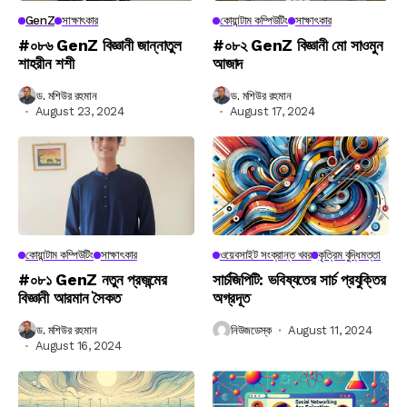
GenZ
সাক্ষাৎকার
কোয়ান্টাম কম্পিউটিং
সাক্ষাৎকার
#০৮৬ GenZ বিজ্ঞানী জান্নাতুল
#০৮২ GenZ বিজ্ঞানী মো সাওমুন
শাহরীন শশী
আজাদ
ড. মশিউর রহমান
ড. মশিউর রহমান
August 23, 2024
August 17, 2024
কোয়ান্টাম কম্পিউটিং
সাক্ষাৎকার
ওয়েবসাইট সংক্রান্ত খবর
কৃত্রিম বুদ্ধিমত্তা
#০৮১ GenZ নতুন প্রজন্মের
সার্চজিপিটি: ভবিষ্যতের সার্চ প্রযুক্তির
বিজ্ঞানী আরমান সৈকত
অগ্রদূত
ড. মশিউর রহমান
নিউজডেস্ক
August 11, 2024
August 16, 2024