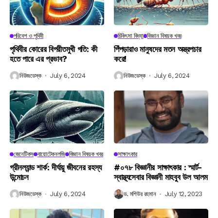
পরিবেশ ও পৃথিবী
চিকিৎসা বিদ্যা
বিজ্ঞান বিষয়ক খবর
পৃথিবীর কোরের বিপরীতমুখী গতি: কী
পিঁপড়ারাও মানুষদের মতন অস্ত্রপচার
হতে পারে এর প্রভাব?
করে!
নিউজডেস্ক
July 6, 2024
নিউজডেস্ক
July 6, 2024
জেনেটিকস
বায়োটেকনলজি
বিজ্ঞান বিষয়ক খবর
সাক্ষাৎকার
গ্রীনল্যান্ড শার্ক: দীর্ঘায়ু জীবনের রহস্য
#০৭৮ বিজ্ঞানীর সাক্ষাৎকার : স্মার্ট-
উন্মোচন
স্বাস্থ্যসেবার বিজ্ঞানী মাহবুব উল আলম
নিউজডেস্ক
July 6, 2024
ড. মশিউর রহমান
July 12, 2023