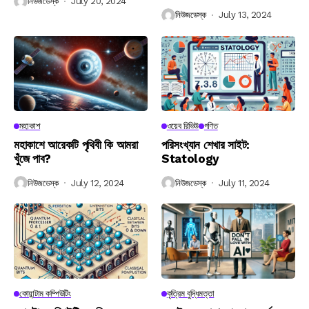
নিউজডেস্ক
July 20, 2024
নিউজডেস্ক
July 13, 2024
মহাকাশ
ওয়েব রিভিউ
গণিত
মহাকাশে আরেকটি পৃথিবী কি আমরা
পরিসংখ্যান শেখার সাইট:
খুঁজে পাব?
Statology
নিউজডেস্ক
July 12, 2024
নিউজডেস্ক
July 11, 2024
কোয়ান্টাম কম্পিউটিং
কৃত্রিম বুদ্ধিমত্তা