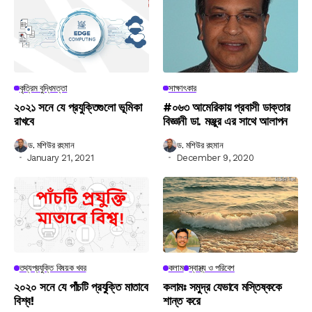
কৃত্রিম বুদ্ধিমত্তা
সাক্ষাৎকার
২০২১ সনে যে প্রযুক্তিগুলো ভূমিকা
#০৬৩ আমেরিকায় প্রবাসী ডাক্তার
রাখবে
বিজ্ঞানী ডা. মঞ্জুর এর সাথে আলাপন
ড. মশিউর রহমান
ড. মশিউর রহমান
January 21, 2021
December 9, 2020
তথ্যপ্রযুক্তি বিষয়ক খবর
কলাম
স্বাস্থ্য ও পরিবেশ
২০২০ সনে যে পাঁচটি প্রযুক্তি মাতাবে
কলামঃ সমুদ্র যেভাবে মস্তিষ্ককে
বিশ্ব!
শান্ত করে