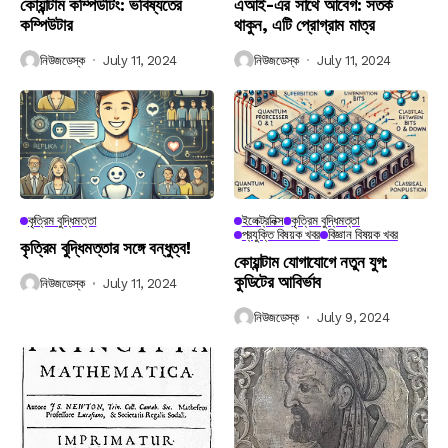
কোয়ান্টাম কম্পিউটিং: ভবিষ্যতের
এআই-এর সাথে আবেগ: সতর্ক
কম্পিউটার
থাকুন, এটি প্রোগ্রাম মাত্র
নিউজডেস্ক
July 11, 2024
নিউজডেস্ক
July 11, 2024
কৃত্রিম বুদ্ধিমত্তা
ইলেক্ট্রনিক্স
কৃত্রিম বুদ্ধিমত্তা
প্রযুক্তি বিষয়ক খবর
বিজ্ঞান বিষয়ক খবর
কৃত্রিম বুদ্ধিমত্তার সঙ্গে বন্ধুত্ব!
কোয়ান্টাম যোগাযোগে নতুন যুগ:
কুডিটের আবির্ভাব
নিউজডেস্ক
July 11, 2024
নিউজডেস্ক
July 9, 2024