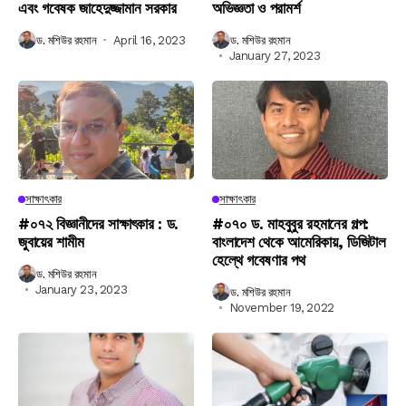
এবং গবেষক জাহেদুজ্জামান সরকার
অভিজ্ঞতা ও পরামর্শ
ড. মশিউর রহমান
April 16, 2023
ড. মশিউর রহমান
January 27, 2023
সাক্ষাৎকার
সাক্ষাৎকার
#০৭২ বিজ্ঞানীদের সাক্ষাৎকার : ড.
#০৭০ ড. মাহবুবুর রহমানের গল্প:
জুবায়ের শামীম
বাংলাদেশ থেকে আমেরিকায়, ডিজিটাল
হেল্থে গবেষণার পথ
ড. মশিউর রহমান
January 23, 2023
ড. মশিউর রহমান
November 19, 2022