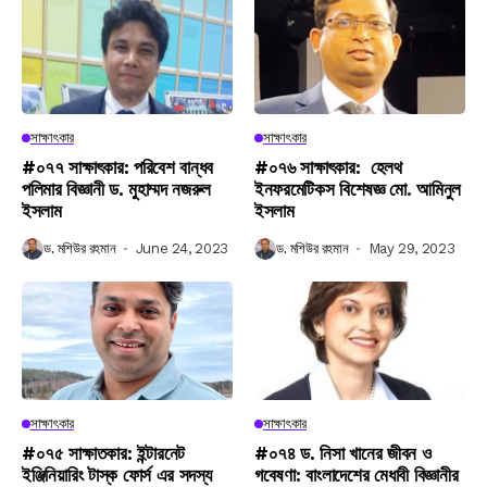
সাক্ষাৎকার
সাক্ষাৎকার
#০৭৭ সাক্ষাৎকার: পরিবেশ বান্ধব
#০৭৬ সাক্ষাৎকার: হেলথ
পলিমার বিজ্ঞানী ড. মুহাম্মদ নজরুল
ইনফরমেটিকস বিশেষজ্ঞ মো. আমিনুল
ইসলাম
ইসলাম
ড. মশিউর রহমান
June 24, 2023
ড. মশিউর রহমান
May 29, 2023
সাক্ষাৎকার
সাক্ষাৎকার
#০৭৫ সাক্ষাতকার: ইন্টারনেট
#০৭৪ ড. নিসা খানের জীবন ও
ইঞ্জিনিয়ারিং টাস্ক ফোর্স এর সদস্য
গবেষণা: বাংলাদেশের মেধাবী বিজ্ঞানীর