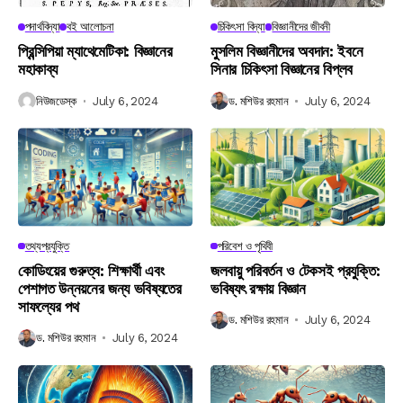
পদার্থবিদ্যা
বই আলোচনা
চিকিৎসা বিদ্যা
বিজ্ঞানীদের জীবনী
প্রিন্সিপিয়া ম্যাথেমেটিকা: বিজ্ঞানের
মুসলিম বিজ্ঞানীদের অবদান: ইবনে
মহাকাব্য
সিনার চিকিৎসা বিজ্ঞানের বিপ্লব
নিউজডেস্ক
July 6, 2024
ড. মশিউর রহমান
July 6, 2024
তথ্যপ্রযুক্তি
পরিবেশ ও পৃথিবী
কোডিংয়ের গুরুত্ব: শিক্ষার্থী এবং
জলবায়ু পরিবর্তন ও টেকসই প্রযুক্তি:
পেশাগত উন্নয়নের জন্য ভবিষ্যতের
ভবিষ্যৎ রক্ষায় বিজ্ঞান
সাফল্যের পথ
ড. মশিউর রহমান
July 6, 2024
ড. মশিউর রহমান
July 6, 2024