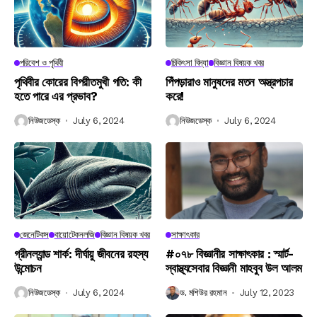
পরিবেশ ও পৃথিবী
চিকিৎসা বিদ্যা
বিজ্ঞান বিষয়ক খবর
পৃথিবীর কোরের বিপরীতমুখী গতি: কী
পিঁপড়ারাও মানুষদের মতন অস্ত্রপচার
হতে পারে এর প্রভাব?
করে!
নিউজডেস্ক
July 6, 2024
নিউজডেস্ক
July 6, 2024
জেনেটিকস
বায়োটেকনলজি
বিজ্ঞান বিষয়ক খবর
সাক্ষাৎকার
গ্রীনল্যান্ড শার্ক: দীর্ঘায়ু জীবনের রহস্য
#০৭৮ বিজ্ঞানীর সাক্ষাৎকার : স্মার্ট-
উন্মোচন
স্বাস্থ্যসেবার বিজ্ঞানী মাহবুব উল আলম
নিউজডেস্ক
July 6, 2024
ড. মশিউর রহমান
July 12, 2023