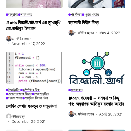
অন্যান্য
সাক্ষাৎকার
পদার্থবিদ্যা
প্রথম পাতায়
#০৬৯ বিজ্ঞানী.ডট.অর্গ এর মুখোমুখি
জ্বালানী বিহীন বিশ্ব
মো.নাজীবুল ইসলাম
ড. মশিউর রহমান
May 4, 2022
ড. মশিউর রহমান
November 17, 2022
ইলেক্ট্রনিক্স
কম্পিউটার টিপস
সাক্ষাৎকার
ছোটদের জন্য বিজ্ঞান
তথ্যপ্রযুক্তি
#০৬৭ গবেষণা – সমস‍্যা ও কিছু
প্রথম পাতায়
প্রযুক্তি বিষয়ক খবর
পথ: অধ‍্যাপক আতিকুর রহমান আহাদ
কোডিং শেখার গুরুত্ব ও সম্ভাবনা
ড. মশিউর রহমান
April 28, 2021
নিউজডেস্ক
December 29, 2021