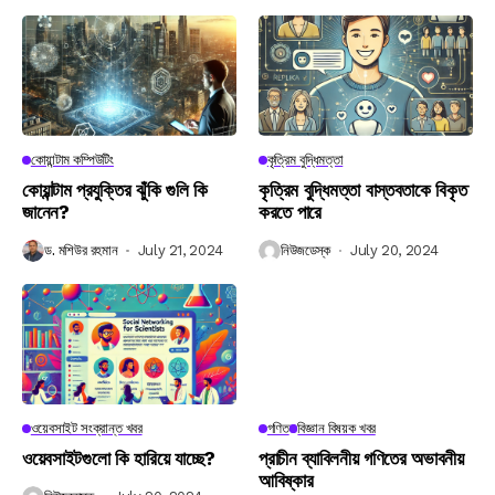
কোয়ান্টাম কম্পিউটিং
কৃত্রিম বুদ্ধিমত্তা
কোয়ান্টাম প্রযুক্তির ঝুঁকি গুলি কি
কৃত্রিম বুদ্ধিমত্তা বাস্তবতাকে বিকৃত
জানেন?
করতে পারে
ড. মশিউর রহমান
July 21, 2024
নিউজডেস্ক
July 20, 2024
ওয়েবসাইট সংক্রান্ত খবর
গণিত
বিজ্ঞান বিষয়ক খবর
ওয়েবসাইটগুলো কি হারিয়ে যাচ্ছে?
প্রাচীন ব্যাবিলনীয় গণিতের অভাবনীয়
আবিষ্কার