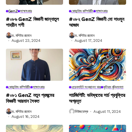
GenZ
সাক্ষাৎকার
কোয়ান্টাম কম্পিউটিং
সাক্ষাৎকার
#০৮৬ GenZ বিজ্ঞানী জান্নাতুল
#০৮২ GenZ বিজ্ঞানী মো সাওমুন
শাহরীন শশী
আজাদ
ড. মশিউর রহমান
ড. মশিউর রহমান
August 23, 2024
August 17, 2024
কোয়ান্টাম কম্পিউটিং
সাক্ষাৎকার
ওয়েবসাইট সংক্রান্ত খবর
কৃত্রিম বুদ্ধিমত্তা
#০৮১ GenZ নতুন প্রজন্মের
সার্চজিপিটি: ভবিষ্যতের সার্চ প্রযুক্তির
বিজ্ঞানী আরমান সৈকত
অগ্রদূত
ড. মশিউর রহমান
নিউজডেস্ক
August 11, 2024
August 16, 2024