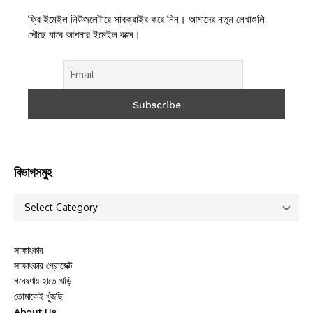
ফ্রি ইমেইল নিউজলেটারে সাবক্রাইব করে নিন। আমাদের নতুন লেখাগুলি
পৌছে যাবে আপনার ইমেইল বক্সে।
বিভাগসমুহ
সাক্ষাৎকার
সাক্ষাৎকার প্রোজেক্ট
গবেষণায় হাতে খড়ি
তোমাকেই খুঁজছি
About Us