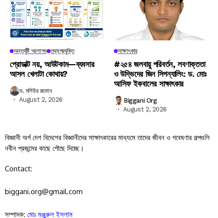
অন্তর্দৃষ্টি আলাপন
তথ্যপ্রযুক্তি
সাক্ষাৎকার
প্রোডাক্ট নয়, আউটকাম—ব্যবসার
#২৫৪ জলবায়ু পরিবর্তন, লবণাক্ততা
আসল খেলাটা কোথায়?
ও উদ্ভিদের জিন সিগন্যালিং: ড. মোঃ
আসিফ ইকবালের সাক্ষাৎকার
ড. মশিউর রহমান
August 2, 2026
Biggani Org
August 2, 2026
বিজ্ঞানী অর্গ দেশ বিদেশের বিজ্ঞানীদের সাক্ষাৎকারের মাধ্যমে তাদের জীবন ও গবেষণার গল্পগুলি
নবীন প্রজন্মের কাছে পৌছে দিচ্ছে।
Contact:
biggani.org@gmail.com
সম্পাদক:
মোঃ মঞ্জুরুল ইসলাম