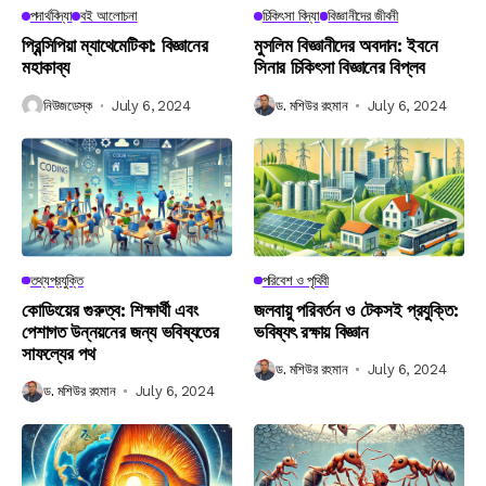
পদার্থবিদ্যা
বই আলোচনা
চিকিৎসা বিদ্যা
বিজ্ঞানীদের জীবনী
প্রিন্সিপিয়া ম্যাথেমেটিকা: বিজ্ঞানের
মুসলিম বিজ্ঞানীদের অবদান: ইবনে
মহাকাব্য
সিনার চিকিৎসা বিজ্ঞানের বিপ্লব
নিউজডেস্ক
July 6, 2024
ড. মশিউর রহমান
July 6, 2024
তথ্যপ্রযুক্তি
পরিবেশ ও পৃথিবী
কোডিংয়ের গুরুত্ব: শিক্ষার্থী এবং
জলবায়ু পরিবর্তন ও টেকসই প্রযুক্তি:
পেশাগত উন্নয়নের জন্য ভবিষ্যতের
ভবিষ্যৎ রক্ষায় বিজ্ঞান
সাফল্যের পথ
ড. মশিউর রহমান
July 6, 2024
ড. মশিউর রহমান
July 6, 2024