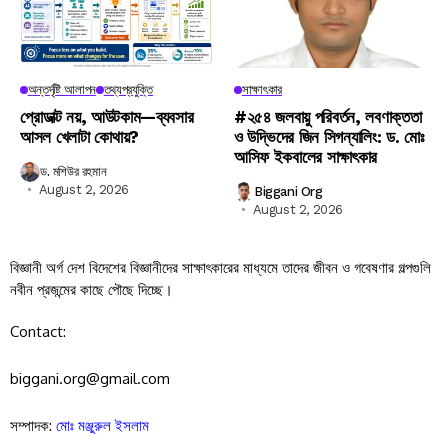
অন্তর্দৃষ্টি আলাপন
তথ্যপ্রযুক্তি
সাক্ষাৎকার
প্রোডাক্ট নয়, আউটকাম—ব্যবসার
#২৫৪ জলবায়ু পরিবর্তন, লবণাক্ততা
আসল খেলাটা কোথায়?
ও উদ্ভিদের জিন সিগন্যালিং: ড. মোঃ
আসিফ ইকবালের সাক্ষাৎকার
ড. মশিউর রহমান
August 2, 2026
Biggani Org
August 2, 2026
বিজ্ঞানী অর্গ দেশ বিদেশের বিজ্ঞানীদের সাক্ষাৎকারের মাধ্যমে তাদের জীবন ও গবেষণার গল্পগুলি
নবীন প্রজন্মের কাছে পৌছে দিচ্ছে।
Contact:
biggani.org@gmail.com
সম্পাদক:
মোঃ মঞ্জুরুল ইসলাম