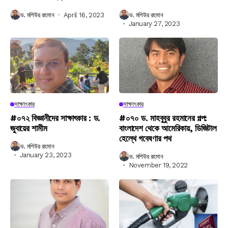
ড. মশিউর রহমান
April 16, 2023
ড. মশিউর রহমান
January 27, 2023
সাক্ষাৎকার
সাক্ষাৎকার
#০৭২ বিজ্ঞানীদের সাক্ষাৎকার : ড.
#০৭০ ড. মাহবুবুর রহমানের গল্প:
জুবায়ের শামীম
বাংলাদেশ থেকে আমেরিকায়, ডিজিটাল
হেল্থে গবেষণার পথ
ড. মশিউর রহমান
January 23, 2023
ড. মশিউর রহমান
November 19, 2022