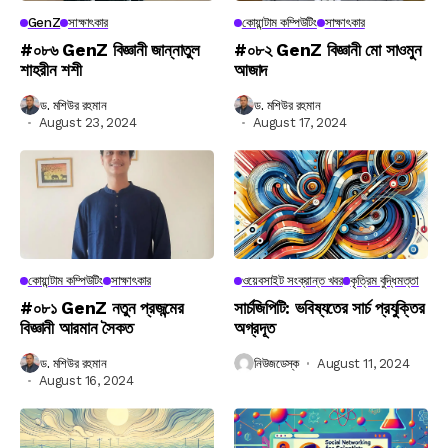
GenZ
সাক্ষাৎকার
কোয়ান্টাম কম্পিউটিং
সাক্ষাৎকার
#০৮৬ GenZ বিজ্ঞানী জান্নাতুল
#০৮২ GenZ বিজ্ঞানী মো সাওমুন
শাহরীন শশী
আজাদ
ড. মশিউর রহমান
ড. মশিউর রহমান
August 23, 2024
August 17, 2024
কোয়ান্টাম কম্পিউটিং
সাক্ষাৎকার
ওয়েবসাইট সংক্রান্ত খবর
কৃত্রিম বুদ্ধিমত্তা
#০৮১ GenZ নতুন প্রজন্মের
সার্চজিপিটি: ভবিষ্যতের সার্চ প্রযুক্তির
বিজ্ঞানী আরমান সৈকত
অগ্রদূত
ড. মশিউর রহমান
নিউজডেস্ক
August 11, 2024
August 16, 2024