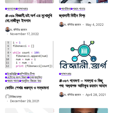
অন্যান্য
সাক্ষাৎকার
পদার্থবিদ্যা
প্রথম পাতায়
#০৬৯ বিজ্ঞানী.ডট.অর্গ এর মুখোমুখি
জ্বালানী বিহীন বিশ্ব
মো.নাজীবুল ইসলাম
ড. মশিউর রহমান
May 4, 2022
ড. মশিউর রহমান
November 17, 2022
ইলেক্ট্রনিক্স
কম্পিউটার টিপস
সাক্ষাৎকার
ছোটদের জন্য বিজ্ঞান
তথ্যপ্রযুক্তি
#০৬৭ গবেষণা – সমস‍্যা ও কিছু
প্রথম পাতায়
প্রযুক্তি বিষয়ক খবর
পথ: অধ‍্যাপক আতিকুর রহমান আহাদ
কোডিং শেখার গুরুত্ব ও সম্ভাবনা
ড. মশিউর রহমান
April 28, 2021
নিউজডেস্ক
December 29, 2021