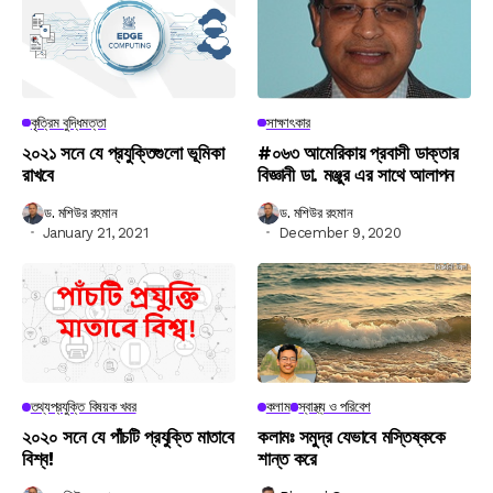
কৃত্রিম বুদ্ধিমত্তা
সাক্ষাৎকার
২০২১ সনে যে প্রযুক্তিগুলো ভূমিকা
#০৬৩ আমেরিকায় প্রবাসী ডাক্তার
রাখবে
বিজ্ঞানী ডা. মঞ্জুর এর সাথে আলাপন
ড. মশিউর রহমান
ড. মশিউর রহমান
January 21, 2021
December 9, 2020
তথ্যপ্রযুক্তি বিষয়ক খবর
কলাম
স্বাস্থ্য ও পরিবেশ
২০২০ সনে যে পাঁচটি প্রযুক্তি মাতাবে
কলামঃ সমুদ্র যেভাবে মস্তিষ্ককে
বিশ্ব!
শান্ত করে