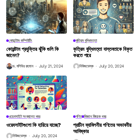
কোয়ান্টাম কম্পিউটিং
কৃত্রিম বুদ্ধিমত্তা
কোয়ান্টাম প্রযুক্তির ঝুঁকি গুলি কি
কৃত্রিম বুদ্ধিমত্তা বাস্তবতাকে বিকৃত
জানেন?
করতে পারে
ড. মশিউর রহমান
July 21, 2024
নিউজডেস্ক
July 20, 2024
ওয়েবসাইট সংক্রান্ত খবর
গণিত
বিজ্ঞান বিষয়ক খবর
ওয়েবসাইটগুলো কি হারিয়ে যাচ্ছে?
প্রাচীন ব্যাবিলনীয় গণিতের অভাবনীয়
আবিষ্কার
নিউজডেস্ক
July 20, 2024