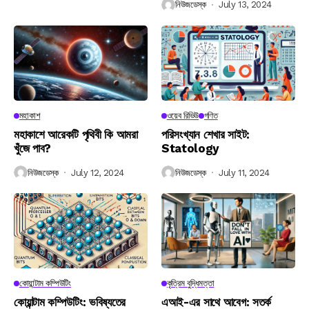
নিউজডেস্ক
July 13, 2024
মহাকাশ
ওয়েব রিভিউ
গণিত
মহাকাশে আরেকটি পৃথিবী কি আমরা
পরিসংখ্যান শেখার সাইট:
খুঁজে পাব?
Statology
নিউজডেস্ক
July 12, 2024
নিউজডেস্ক
July 11, 2024
কোয়ান্টাম কম্পিউটিং
কৃত্রিম বুদ্ধিমত্তা
কোয়ান্টাম কম্পিউটিং: ভবিষ্যতের
এআই-এর সাথে আবেগ: সতর্ক