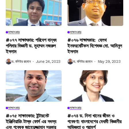
সাক্ষাৎকার
সাক্ষাৎকার
#০৭৭ সাক্ষাৎকার: পরিবেশ বান্ধব
#০৭৬ সাক্ষাৎকার: হেলথ
পলিমার বিজ্ঞানী ড. মুহাম্মদ নজরুল
ইনফরমেটিকস বিশেষজ্ঞ মো. আমিনুল
ইসলাম
ইসলাম
ড. মশিউর রহমান
June 24, 2023
ড. মশিউর রহমান
May 29, 2023
সাক্ষাৎকার
সাক্ষাৎকার
#০৭৫ সাক্ষাতকার: ইন্টারনেট
#০৭৪ ড. নিসা খানের জীবন ও
ইঞ্জিনিয়ারিং টাস্ক ফোর্স এর সদস্য
গবেষণা: বাংলাদেশের মেধাবী বিজ্ঞানীর
এবং গবেষক জাহেদুজ্জামান সরকার
অভিজ্ঞতা ও পরামর্শ