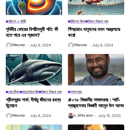
পরিবেশ ও পৃথিবী
চিকিৎসা বিদ্যা
বিজ্ঞান বিষয়ক খবর
পৃথিবীর কোরের বিপরীতমুখী গতি: কী
পিঁপড়ারাও মানুষদের মতন অস্ত্রপচার
হতে পারে এর প্রভাব?
করে!
নিউজডেস্ক
July 6, 2024
নিউজডেস্ক
July 6, 2024
জেনেটিকস
বায়োটেকনলজি
বিজ্ঞান বিষয়ক খবর
সাক্ষাৎকার
গ্রীনল্যান্ড শার্ক: দীর্ঘায়ু জীবনের রহস্য
#০৭৮ বিজ্ঞানীর সাক্ষাৎকার : স্মার্ট-
উন্মোচন
স্বাস্থ্যসেবার বিজ্ঞানী মাহবুব উল আলম
নিউজডেস্ক
July 6, 2024
ড. মশিউর রহমান
July 12, 2023