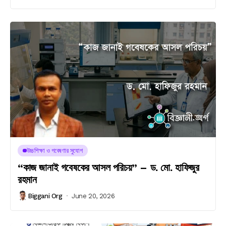
উচ্চশিক্ষা ও গবেষণার সুযোগ
“কাজ জানাই গবেষকের আসল পরিচয়” – ড. মো. হাফিজুর
রহমান
Biggani Org
June 20, 2026