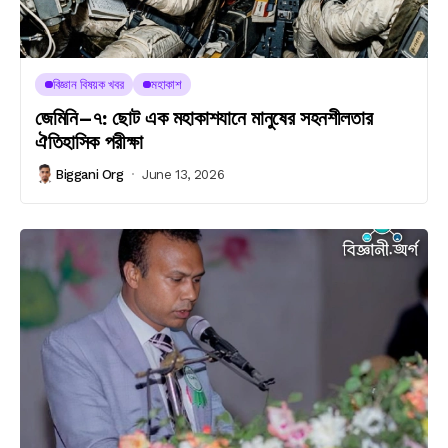
বিজ্ঞান বিষয়ক খবর
মহাকাশ
জেমিনি–৭: ছোট এক মহাকাশযানে মানুষের সহনশীলতার
ঐতিহাসিক পরীক্ষা
Biggani Org
June 13, 2026