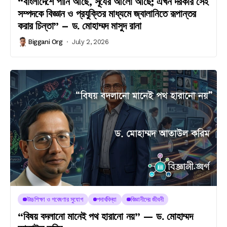
“বাংলাদেশে পানি আছে, সূর্যের আলো আছে; এখন দরকার সেই
সম্পদকে বিজ্ঞান ও প্রযুক্তির মাধ্যমে জ্বালানিতে রূপান্তর
করার চিন্তা” – ড. মোহাম্মদ মাসুদ রানা
Biggani Org
July 2, 2026
উচ্চশিক্ষা ও গবেষণার সুযোগ
পদার্থবিদ্যা
বিজ্ঞানীদের জীবনী
“বিষয় বদলানো মানেই পথ হারানো নয়” — ড. মোহাম্মদ