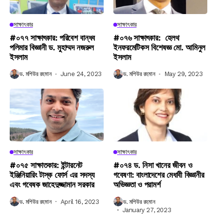
সাক্ষাৎকার
সাক্ষাৎকার
#০৭৭ সাক্ষাৎকার: পরিবেশ বান্ধব
#০৭৬ সাক্ষাৎকার: হেলথ
পলিমার বিজ্ঞানী ড. মুহাম্মদ নজরুল
ইনফরমেটিকস বিশেষজ্ঞ মো. আমিনুল
ইসলাম
ইসলাম
ড. মশিউর রহমান
June 24, 2023
ড. মশিউর রহমান
May 29, 2023
সাক্ষাৎকার
সাক্ষাৎকার
#০৭৫ সাক্ষাতকার: ইন্টারনেট
#০৭৪ ড. নিসা খানের জীবন ও
ইঞ্জিনিয়ারিং টাস্ক ফোর্স এর সদস্য
গবেষণা: বাংলাদেশের মেধাবী বিজ্ঞানীর
এবং গবেষক জাহেদুজ্জামান সরকার
অভিজ্ঞতা ও পরামর্শ
ড. মশিউর রহমান
April 16, 2023
ড. মশিউর রহমান
January 27, 2023