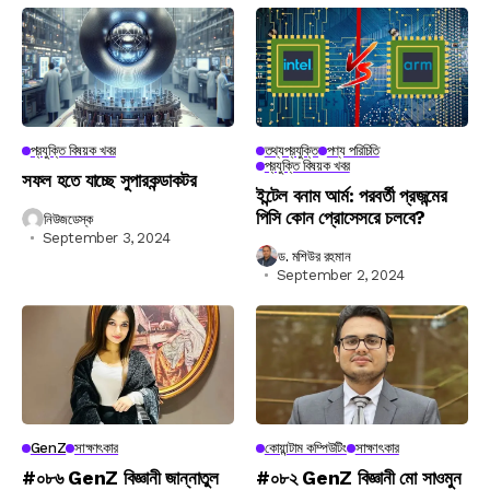
প্রযুক্তি বিষয়ক খবর
তথ্যপ্রযুক্তি
পণ্য পরিচিতি
প্রযুক্তি বিষয়ক খবর
সফল হতে যাচ্ছে সুপারকন্ডাকটর
ইন্টেল বনাম আর্ম: পরবর্তী প্রজন্মের
পিসি কোন প্রোসেসরে চলবে?
নিউজডেস্ক
September 3, 2024
ড. মশিউর রহমান
September 2, 2024
GenZ
সাক্ষাৎকার
কোয়ান্টাম কম্পিউটিং
সাক্ষাৎকার
#০৮৬ GenZ বিজ্ঞানী জান্নাতুল
#০৮২ GenZ বিজ্ঞানী মো সাওমুন