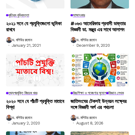
কৃত্রিম বুদ্ধিমত্তা
সাক্ষাৎকার
২০২১ সনে যে প্রযুক্তিগুলো ভূমিকা
#০৬৩ আমেরিকায় প্রবাসী ডাক্তার
রাখবে
বিজ্ঞানী ডা. মঞ্জুর এর সাথে আলাপন
ড. মশিউর রহমান
ড. মশিউর রহমান
January 21, 2021
December 9, 2020
তথ্যপ্রযুক্তি বিষয়ক খবর
উচ্চশিক্ষা ও গবেষণার সুযোগ
বিজ্ঞান লেখক
২০২০ সনে যে পাঁচটি প্রযুক্তি মাতাবে
জাতিসংঘের টেকসই উন্নয়ন লক্ষ্যের
বিশ্ব!
সঙ্গে বিজ্ঞানী অর্গ এর পথচলা
ড. মশিউর রহমান
ড. মশিউর রহমান
January 2, 2020
August 8, 2026