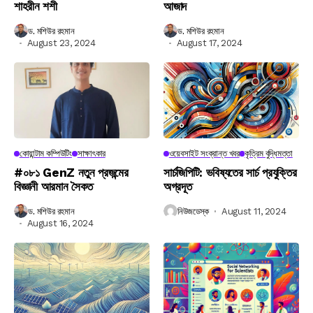
শাহরীন শশী
আজাদ
ড. মশিউর রহমান
ড. মশিউর রহমান
August 23, 2024
August 17, 2024
কোয়ান্টাম কম্পিউটিং
সাক্ষাৎকার
ওয়েবসাইট সংক্রান্ত খবর
কৃত্রিম বুদ্ধিমত্তা
#০৮১ GenZ নতুন প্রজন্মের
সার্চজিপিটি: ভবিষ্যতের সার্চ প্রযুক্তির
বিজ্ঞানী আরমান সৈকত
অগ্রদূত
ড. মশিউর রহমান
নিউজডেস্ক
August 11, 2024
August 16, 2024