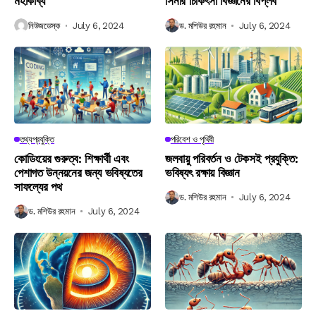
মহাকাব্য
সিনার চিকিৎসা বিজ্ঞানের বিপ্লব
নিউজডেস্ক
July 6, 2024
ড. মশিউর রহমান
July 6, 2024
তথ্যপ্রযুক্তি
পরিবেশ ও পৃথিবী
কোডিংয়ের গুরুত্ব: শিক্ষার্থী এবং
জলবায়ু পরিবর্তন ও টেকসই প্রযুক্তি:
পেশাগত উন্নয়নের জন্য ভবিষ্যতের
ভবিষ্যৎ রক্ষায় বিজ্ঞান
সাফল্যের পথ
ড. মশিউর রহমান
July 6, 2024
ড. মশিউর রহমান
July 6, 2024