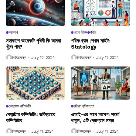
মহাকাশ
ওয়েব রিভিউ
গণিত
মহাকাশে আরেকটি পৃথিবী কি আমরা
পরিসংখ্যান শেখার সাইট:
খুঁজে পাব?
Statology
নিউজডেস্ক
July 12, 2024
নিউজডেস্ক
July 11, 2024
কোয়ান্টাম কম্পিউটিং
কৃত্রিম বুদ্ধিমত্তা
কোয়ান্টাম কম্পিউটিং: ভবিষ্যতের
এআই-এর সাথে আবেগ: সতর্ক
কম্পিউটার
থাকুন, এটি প্রোগ্রাম মাত্র
নিউজডেস্ক
July 11, 2024
নিউজডেস্ক
July 11, 2024