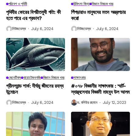
পরিবেশ ও পৃথিবী
চিকিৎসা বিদ্যা
বিজ্ঞান বিষয়ক খবর
পৃথিবীর কোরের বিপরীতমুখী গতি: কী
পিঁপড়ারাও মানুষদের মতন অস্ত্রপচার
হতে পারে এর প্রভাব?
করে!
নিউজডেস্ক
July 6, 2024
নিউজডেস্ক
July 6, 2024
জেনেটিকস
বায়োটেকনলজি
বিজ্ঞান বিষয়ক খবর
সাক্ষাৎকার
গ্রীনল্যান্ড শার্ক: দীর্ঘায়ু জীবনের রহস্য
#০৭৮ বিজ্ঞানীর সাক্ষাৎকার : স্মার্ট-
উন্মোচন
স্বাস্থ্যসেবার বিজ্ঞানী মাহবুব উল আলম
নিউজডেস্ক
July 6, 2024
ড. মশিউর রহমান
July 12, 2023