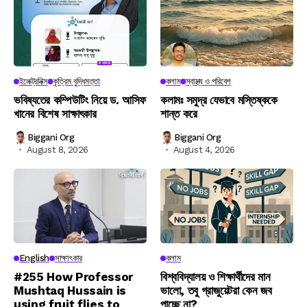
ইলেক্ট্রনিক্স
কৃত্রিম বুদ্ধিমত্তা
কলাম
স্বাস্থ্য ও পরিবেশ
ভবিষ্যতের কম্পিউটিং নিয়ে ড. আসিফ
কলামঃ সমুদ্র যেভাবে মস্তিষ্ককে
খানের বিশেষ সাক্ষাৎকার
শান্ত করে
Biggani Org
Biggani Org
August 8, 2026
August 4, 2026
English
সাক্ষাৎকার
কলাম
#255 How Professor
বিশ্ববিদ্যালয় ও শিক্ষার্থীদের মান
Mushtaq Hussain is
ভালো, তবু গ্রাজুয়েটরা কেন জব
using fruit flies to
পাচ্ছে না?