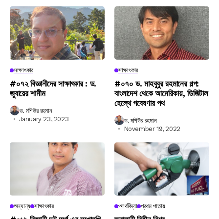
সাক্ষাৎকার
সাক্ষাৎকার
#০৭২ বিজ্ঞানীদের সাক্ষাৎকার : ড.
#০৭০ ড. মাহবুবুর রহমানের গল্প:
জুবায়ের শামীম
বাংলাদেশ থেকে আমেরিকায়, ডিজিটাল
হেল্থে গবেষণার পথ
ড. মশিউর রহমান
January 23, 2023
ড. মশিউর রহমান
November 19, 2022
অন্যান্য
সাক্ষাৎকার
পদার্থবিদ্যা
প্রথম পাতায়