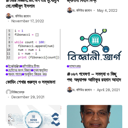
#০৬৯ বিজ্ঞানী.ডট.অর্গ এর মুখোমুখি
জ্বালানী বিহীন বিশ্ব
মো.নাজীবুল ইসলাম
ড. মশিউর রহমান
May 4, 2022
ড. মশিউর রহমান
November 17, 2022
ইলেক্ট্রনিক্স
কম্পিউটার টিপস
সাক্ষাৎকার
ছোটদের জন্য বিজ্ঞান
তথ্যপ্রযুক্তি
#০৬৭ গবেষণা – সমস‍্যা ও কিছু
প্রথম পাতায়
প্রযুক্তি বিষয়ক খবর
পথ: অধ‍্যাপক আতিকুর রহমান আহাদ
কোডিং শেখার গুরুত্ব ও সম্ভাবনা
ড. মশিউর রহমান
April 28, 2021
নিউজডেস্ক
December 29, 2021