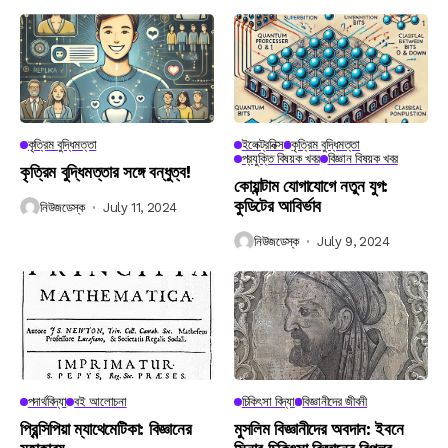
কৃত্রিম বুদ্ধিমত্তা
ইলেক্ট্রনিক্স
কৃত্রিম বুদ্ধিমত্তা
প্রযুক্তি বিষয়ক খবর
বিজ্ঞান বিষয়ক খবর
কৃত্রিম বুদ্ধিমত্তার সঙ্গে বন্ধুত্ব!
কোয়ান্টাম যোগাযোগে নতুন যুগ:
কুডিটের আবির্ভাব
নিউজডেস্ক
July 11, 2024
নিউজডেস্ক
July 9, 2024
পদার্থবিদ্যা
বই আলোচনা
চিকিৎসা বিদ্যা
বিজ্ঞানীদের জীবনী
প্রিন্সিপিয়া ম্যাথেমেটিকা: বিজ্ঞানের
মুসলিম বিজ্ঞানীদের অবদান: ইবনে