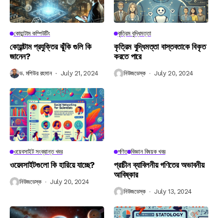
কোয়ান্টাম কম্পিউটিং
কৃত্রিম বুদ্ধিমত্তা
কোয়ান্টাম প্রযুক্তির ঝুঁকি গুলি কি
কৃত্রিম বুদ্ধিমত্তা বাস্তবতাকে বিকৃত
জানেন?
করতে পারে
ড. মশিউর রহমান
July 21, 2024
নিউজডেস্ক
July 20, 2024
ওয়েবসাইট সংক্রান্ত খবর
গণিত
বিজ্ঞান বিষয়ক খবর
ওয়েবসাইটগুলো কি হারিয়ে যাচ্ছে?
প্রাচীন ব্যাবিলনীয় গণিতের অভাবনীয়
আবিষ্কার
নিউজডেস্ক
July 20, 2024
নিউজডেস্ক
July 13, 2024