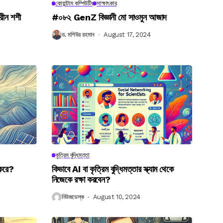
কোয়ান্টাম কম্পিউটিং
সাক্ষাৎকার
রীন শশী
#০৮২ GenZ বিজ্ঞানী মো সাওমুন আজাদ
ড. মশিউর রহমান
August 17, 2024
কৃত্রিম বুদ্ধিমত্তা
 করে?
কিভাবে AI বা কৃত্রিম বুদ্ধিমত্তার স্ক্যাম থেকে
নিজেকে রক্ষা করবেন?
নিউজডেস্ক
August 10, 2024