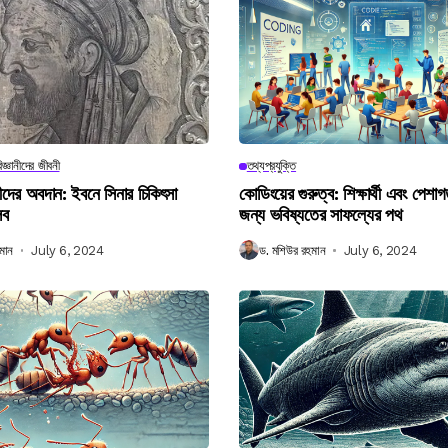
িজ্ঞানীদের জীবনী
তথ্যপ্রযুক্তি
ানীদের অবদান: ইবনে সিনার চিকিৎসা
কোডিংয়ের গুরুত্ব: শিক্ষার্থী এবং পেশা
লব
জন্য ভবিষ্যতের সাফল্যের পথ
মান
July 6, 2024
ড. মশিউর রহমান
July 6, 2024