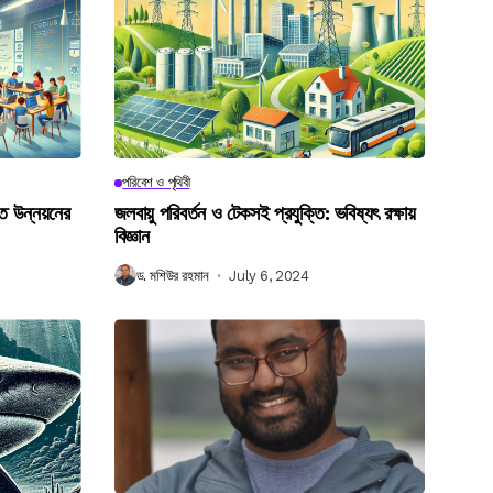
পরিবেশ ও পৃথিবী
গত উন্নয়নের
জলবায়ু পরিবর্তন ও টেকসই প্রযুক্তি: ভবিষ্যৎ রক্ষায়
বিজ্ঞান
ড. মশিউর রহমান
July 6, 2024