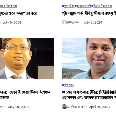
িজ্ঞান বিষয়ক খবর
জেনেটিকস
বায়োটেকনলজি
বিজ্ঞান বিষয়ক খবর
নুষদের মতন অস্ত্রপচার করে!
গ্রীনল্যান্ড শার্ক: দীর্ঘায়ু জীবনের রহস্য 
July 6, 2024
নিউজডেস্ক
July 6, 2024
সাক্ষাৎকার
ৎকার: হেলথ ইনফরমেটিকস বিশেষজ্ঞ
#০৭৫ সাক্ষাতকার: ইন্টারনেট ইঞ্জিনিয়ার
 ইসলাম
এর সদস্য এবং গবেষক জাহেদুজ্জামান 
মান
May 29, 2023
ড. মশিউর রহমান
April 16, 2023