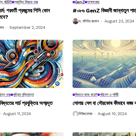
্য পরিচিতি
প্রযুক্তি বিষয়ক খবর
GenZ
সাক্ষাৎকার
র্ম: পরবর্তী প্রজন্মের পিসি কোন
#০৮৬ GenZ বিজ্ঞানী জান্নাতুল শাহ
লবে?
ড. মশিউর রহমান
August 23, 2024
মান
September 2, 2024
ান্ত খবর
কৃত্রিম বুদ্ধিমত্তা
কিভাবে কাজ করে?
পরিবেশ ও পৃথিবী
বিষ্যতের সার্চ প্রযুক্তির অগ্রদূত
সোলার সেল বা সৌরকোষ কীভাবে কাজ
August 11, 2024
নিউজডেস্ক
August 10, 2024