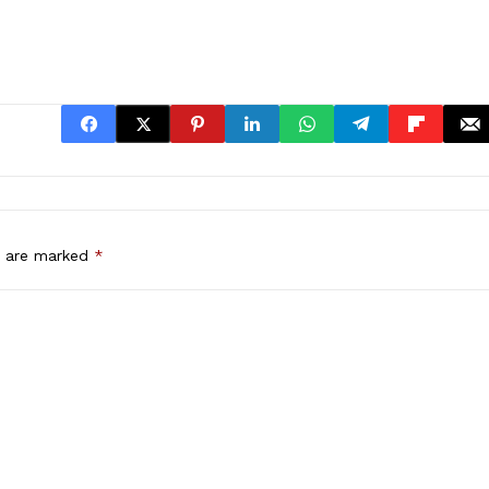
s are marked
*