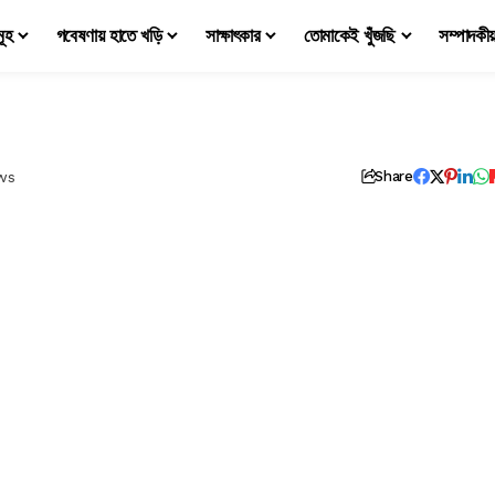
মূহ
গবেষণায় হাতে খড়ি
সাক্ষাৎকার
তোমাকেই খুঁজছি
সম্পাদকী
ws
Share