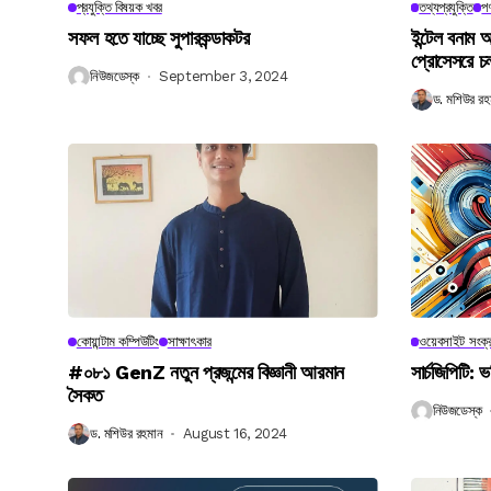
প্রযুক্তি বিষয়ক খবর
তথ্যপ্রযুক্তি
পণ
সফল হতে যাচ্ছে সুপারকন্ডাকটর
ইন্টেল বনাম আ
প্রোসেসরে চ
নিউজডেস্ক
September 3, 2024
ড. মশিউর রহ
কোয়ান্টাম কম্পিউটিং
সাক্ষাৎকার
ওয়েবসাইট সংক্র
#০৮১ GenZ নতুন প্রজন্মের বিজ্ঞানী আরমান
সার্চজিপিটি: ভ
সৈকত
নিউজডেস্ক
ড. মশিউর রহমান
August 16, 2024