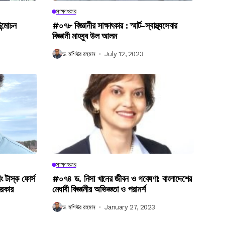
সাক্ষাৎকার
উন্মোচন
#০৭৮ বিজ্ঞানীর সাক্ষাৎকার : স্মার্ট-স্বাস্থ্যসেবার
বিজ্ঞানী মাহবুব উল আলম
ড. মশিউর রহমান
July 12, 2023
সাক্ষাৎকার
িং টাস্ক ফোর্স
#০৭৪ ড. নিসা খানের জীবন ও গবেষণা: বাংলাদেশের
সরকার
মেধাবী বিজ্ঞানীর অভিজ্ঞতা ও পরামর্শ
ড. মশিউর রহমান
January 27, 2023