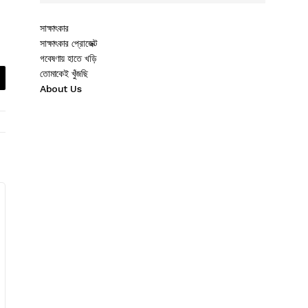
সাক্ষাৎকার
সাক্ষাৎকার প্রোজেক্ট
গবেষণায় হাতে খড়ি
তোমাকেই খুঁজছি
About Us