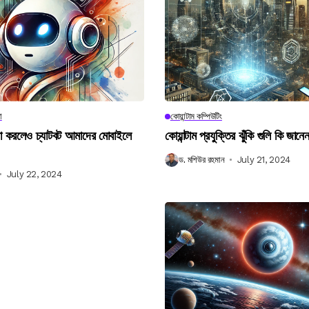
া
কোয়ান্টাম কম্পিউটিং
না করলেও চ্যাটবট আমাদের মোবাইলে
কোয়ান্টাম প্রযুক্তির ঝুঁকি গুলি কি জান
ড. মশিউর রহমান
July 21, 2024
July 22, 2024