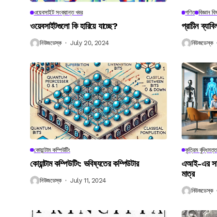
ওয়েবসাইট সংক্রান্ত খবর
গণিত
বিজ্ঞান ব
ওয়েবসাইটগুলো কি হারিয়ে যাচ্ছে?
প্রাচীন ব্যা
নিউজডেস্ক
July 20, 2024
নিউজডেস্ক
কোয়ান্টাম কম্পিউটিং
কৃত্রিম বুদ্ধিমত্ত
কোয়ান্টাম কম্পিউটিং: ভবিষ্যতের কম্পিউটার
এআই-এর সাথে
মাত্র
নিউজডেস্ক
July 11, 2024
নিউজডেস্ক