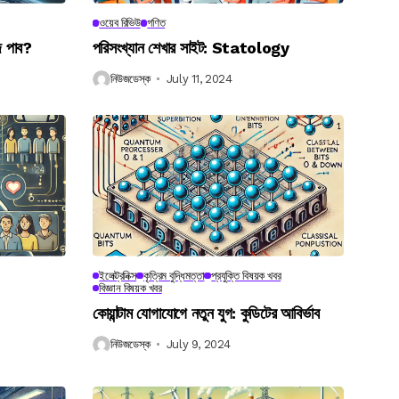
ওয়েব রিভিউ
গণিত
ে পাব?
পরিসংখ্যান শেখার সাইট: Statology
নিউজডেস্ক
July 11, 2024
ইলেক্ট্রনিক্স
কৃত্রিম বুদ্ধিমত্তা
প্রযুক্তি বিষয়ক খবর
বিজ্ঞান বিষয়ক খবর
কোয়ান্টাম যোগাযোগে নতুন যুগ: কুডিটের আবির্ভাব
নিউজডেস্ক
July 9, 2024