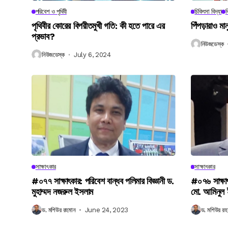
পরিবেশ ও পৃথিবী
চিকিৎসা বিদ্যা
ব
পৃথিবীর কোরের বিপরীতমুখী গতি: কী হতে পারে এর
পিঁপড়ারাও মা
প্রভাব?
নিউজডেস্ক
নিউজডেস্ক
July 6, 2024
সাক্ষাৎকার
সাক্ষাৎকার
#০৭৭ সাক্ষাৎকার: পরিবেশ বান্ধব পলিমার বিজ্ঞানী ড.
#০৭৬ সাক্ষা
মুহাম্মদ নজরুল ইসলাম
মো. আমিনুল
ড. মশিউর রহমান
June 24, 2023
ড. মশিউর রহ