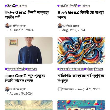
GenZ
সাক্ষাৎকার
কোয়ান্টাম কম্পিউটিং
সাক্ষাৎকার
#০৮৬ GenZ বিজ্ঞানী জান্নাতুল
#০৮২ GenZ বিজ্ঞানী মো সাওমুন
শাহরীন শশী
আজাদ
ড. মশিউর রহমান
ড. মশিউর রহমান
August 23, 2024
August 17, 2024
কোয়ান্টাম কম্পিউটিং
সাক্ষাৎকার
ওয়েবসাইট সংক্রান্ত খবর
কৃত্রিম বুদ্ধিমত্তা
#০৮১ GenZ নতুন প্রজন্মের
সার্চজিপিটি: ভবিষ্যতের সার্চ প্রযুক্তির
বিজ্ঞানী আরমান সৈকত
অগ্রদূত
ড. মশিউর রহমান
নিউজডেস্ক
August 11, 2024
August 16, 2024