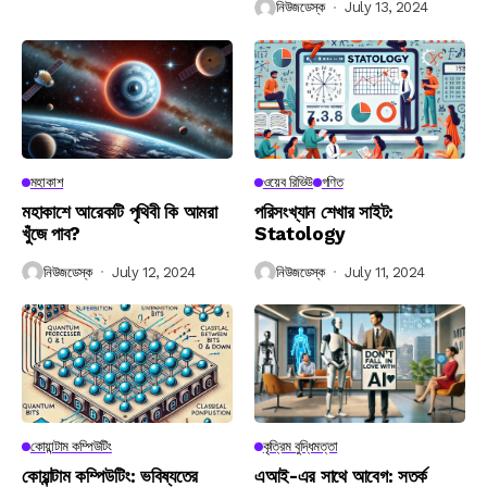
নিউজডেস্ক
July 13, 2024
মহাকাশ
ওয়েব রিভিউ
গণিত
মহাকাশে আরেকটি পৃথিবী কি আমরা
পরিসংখ্যান শেখার সাইট:
খুঁজে পাব?
Statology
নিউজডেস্ক
July 12, 2024
নিউজডেস্ক
July 11, 2024
কোয়ান্টাম কম্পিউটিং
কৃত্রিম বুদ্ধিমত্তা
কোয়ান্টাম কম্পিউটিং: ভবিষ্যতের
এআই-এর সাথে আবেগ: সতর্ক