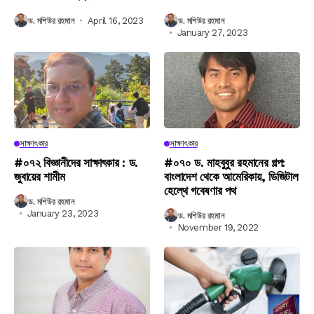
ড. মশিউর রহমান
April 16, 2023
ড. মশিউর রহমান
January 27, 2023
সাক্ষাৎকার
সাক্ষাৎকার
#০৭২ বিজ্ঞানীদের সাক্ষাৎকার : ড.
#০৭০ ড. মাহবুবুর রহমানের গল্প:
জুবায়ের শামীম
বাংলাদেশ থেকে আমেরিকায়, ডিজিটাল
হেল্থে গবেষণার পথ
ড. মশিউর রহমান
January 23, 2023
ড. মশিউর রহমান
November 19, 2022