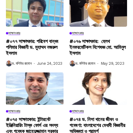
সাক্ষাৎকার
সাক্ষাৎকার
#০৭৭ সাক্ষাৎকার: পরিবেশ বান্ধব
#০৭৬ সাক্ষাৎকার: হেলথ
পলিমার বিজ্ঞানী ড. মুহাম্মদ নজরুল
ইনফরমেটিকস বিশেষজ্ঞ মো. আমিনুল
ইসলাম
ইসলাম
ড. মশিউর রহমান
June 24, 2023
ড. মশিউর রহমান
May 29, 2023
সাক্ষাৎকার
সাক্ষাৎকার
#০৭৫ সাক্ষাতকার: ইন্টারনেট
#০৭৪ ড. নিসা খানের জীবন ও
ইঞ্জিনিয়ারিং টাস্ক ফোর্স এর সদস্য
গবেষণা: বাংলাদেশের মেধাবী বিজ্ঞানীর
এবং গবেষক জাহেদুজ্জামান সরকার
অভিজ্ঞতা ও পরামর্শ