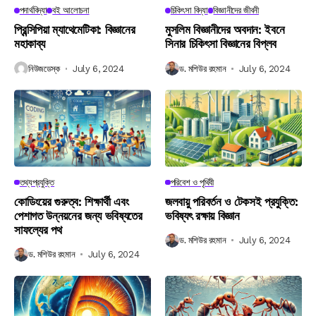
পদার্থবিদ্যা
বই আলোচনা
চিকিৎসা বিদ্যা
বিজ্ঞানীদের জীবনী
প্রিন্সিপিয়া ম্যাথেমেটিকা: বিজ্ঞানের
মুসলিম বিজ্ঞানীদের অবদান: ইবনে
মহাকাব্য
সিনার চিকিৎসা বিজ্ঞানের বিপ্লব
নিউজডেস্ক
July 6, 2024
ড. মশিউর রহমান
July 6, 2024
তথ্যপ্রযুক্তি
পরিবেশ ও পৃথিবী
কোডিংয়ের গুরুত্ব: শিক্ষার্থী এবং
জলবায়ু পরিবর্তন ও টেকসই প্রযুক্তি:
পেশাগত উন্নয়নের জন্য ভবিষ্যতের
ভবিষ্যৎ রক্ষায় বিজ্ঞান
সাফল্যের পথ
ড. মশিউর রহমান
July 6, 2024
ড. মশিউর রহমান
July 6, 2024