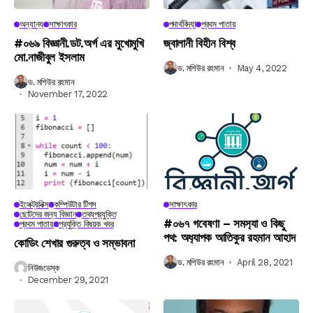
অন্যান্য
সাক্ষাৎকার
পদার্থবিদ্যা
প্রথম পাতায়
#০৬৯ বিজ্ঞানী.ডট.অর্গ এর মুখোমুখি
জ্বালানী বিহীন বিশ্ব
মো.নাজীবুল ইসলাম
ড. মশিউর রহমান
May 4, 2022
ড. মশিউর রহমান
November 17, 2022
ইলেক্ট্রনিক্স
কম্পিউটার টিপস
সাক্ষাৎকার
ছোটদের জন্য বিজ্ঞান
তথ্যপ্রযুক্তি
#০৬৭ গবেষণা – সমস‍্যা ও কিছু
প্রথম পাতায়
প্রযুক্তি বিষয়ক খবর
পথ: অধ‍্যাপক আতিকুর রহমান আহাদ
কোডিং শেখার গুরুত্ব ও সম্ভাবনা
ড. মশিউর রহমান
April 28, 2021
নিউজডেস্ক
December 29, 2021