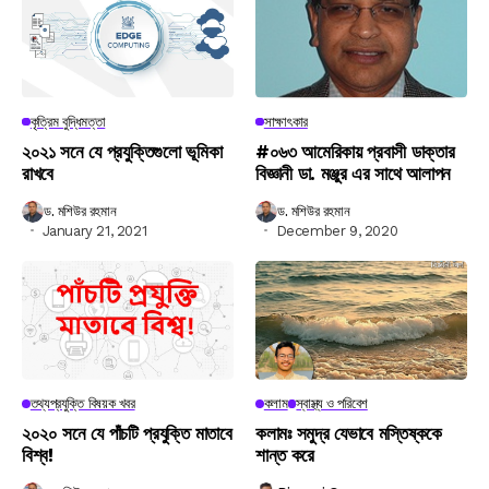
কৃত্রিম বুদ্ধিমত্তা
সাক্ষাৎকার
২০২১ সনে যে প্রযুক্তিগুলো ভূমিকা
#০৬৩ আমেরিকায় প্রবাসী ডাক্তার
রাখবে
বিজ্ঞানী ডা. মঞ্জুর এর সাথে আলাপন
ড. মশিউর রহমান
ড. মশিউর রহমান
January 21, 2021
December 9, 2020
তথ্যপ্রযুক্তি বিষয়ক খবর
কলাম
স্বাস্থ্য ও পরিবেশ
২০২০ সনে যে পাঁচটি প্রযুক্তি মাতাবে
কলামঃ সমুদ্র যেভাবে মস্তিষ্ককে
বিশ্ব!
শান্ত করে