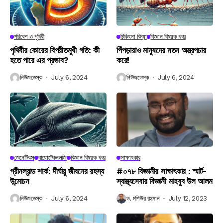
পরিবেশ ও পৃথিবী
চিকিৎসা বিদ্যা
বিজ্ঞান বিষয়ক খবর
পৃথিবীর কোরের বিপরীতমুখী গতি: কী
পিঁপড়ারাও মানুষদের মতন অস্ত্রপচার
হতে পারে এর প্রভাব?
করে!
নিউজডেস্ক
July 6, 2024
নিউজডেস্ক
July 6, 2024
জেনেটিকস
বায়োটেকনলজি
বিজ্ঞান বিষয়ক খবর
সাক্ষাৎকার
গ্রীনল্যান্ড শার্ক: দীর্ঘায়ু জীবনের রহস্য
#০৭৮ বিজ্ঞানীর সাক্ষাৎকার : স্মার্ট-
উন্মোচন
স্বাস্থ্যসেবার বিজ্ঞানী মাহবুব উল আলম
নিউজডেস্ক
July 6, 2024
ড. মশিউর রহমান
July 12, 2023