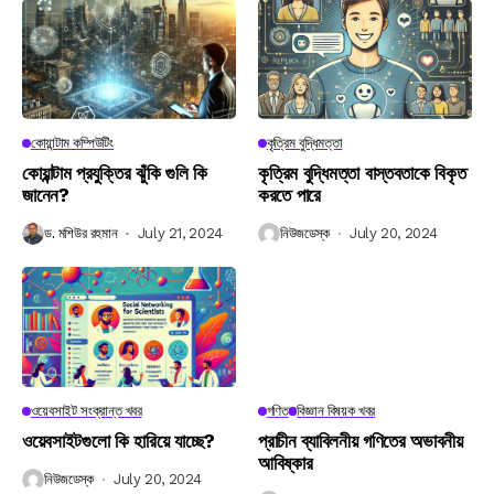
কোয়ান্টাম কম্পিউটিং
কৃত্রিম বুদ্ধিমত্তা
কোয়ান্টাম প্রযুক্তির ঝুঁকি গুলি কি
কৃত্রিম বুদ্ধিমত্তা বাস্তবতাকে বিকৃত
জানেন?
করতে পারে
ড. মশিউর রহমান
July 21, 2024
নিউজডেস্ক
July 20, 2024
ওয়েবসাইট সংক্রান্ত খবর
গণিত
বিজ্ঞান বিষয়ক খবর
ওয়েবসাইটগুলো কি হারিয়ে যাচ্ছে?
প্রাচীন ব্যাবিলনীয় গণিতের অভাবনীয়
আবিষ্কার
নিউজডেস্ক
July 20, 2024