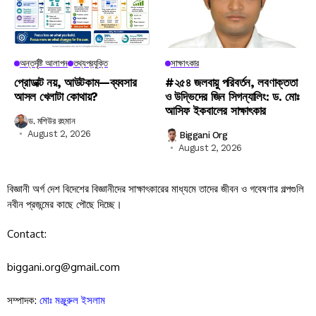
অন্তর্দৃষ্টি আলাপন
তথ্যপ্রযুক্তি
সাক্ষাৎকার
প্রোডাক্ট নয়, আউটকাম—ব্যবসার
#২৫৪ জলবায়ু পরিবর্তন, লবণাক্ততা
আসল খেলাটা কোথায়?
ও উদ্ভিদের জিন সিগন্যালিং: ড. মোঃ
আসিফ ইকবালের সাক্ষাৎকার
ড. মশিউর রহমান
August 2, 2026
Biggani Org
August 2, 2026
বিজ্ঞানী অর্গ দেশ বিদেশের বিজ্ঞানীদের সাক্ষাৎকারের মাধ্যমে তাদের জীবন ও গবেষণার গল্পগুলি
নবীন প্রজন্মের কাছে পৌছে দিচ্ছে।
Contact:
biggani.org@gmail.com
সম্পাদক:
মোঃ মঞ্জুরুল ইসলাম