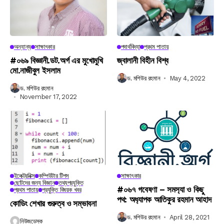
অন্যান্য
সাক্ষাৎকার
পদার্থবিদ্যা
প্রথম পাতায়
#০৬৯ বিজ্ঞানী.ডট.অর্গ এর মুখোমুখি
জ্বালানী বিহীন বিশ্ব
মো.নাজীবুল ইসলাম
ড. মশিউর রহমান
May 4, 2022
ড. মশিউর রহমান
November 17, 2022
ইলেক্ট্রনিক্স
কম্পিউটার টিপস
সাক্ষাৎকার
ছোটদের জন্য বিজ্ঞান
তথ্যপ্রযুক্তি
#০৬৭ গবেষণা – সমস‍্যা ও কিছু
প্রথম পাতায়
প্রযুক্তি বিষয়ক খবর
পথ: অধ‍্যাপক আতিকুর রহমান আহাদ
কোডিং শেখার গুরুত্ব ও সম্ভাবনা
ড. মশিউর রহমান
April 28, 2021
নিউজডেস্ক