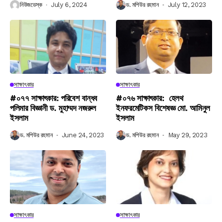
নিউজডেস্ক
July 6, 2024
ড. মশিউর রহমান
July 12, 2023
সাক্ষাৎকার
সাক্ষাৎকার
#০৭৭ সাক্ষাৎকার: পরিবেশ বান্ধব
#০৭৬ সাক্ষাৎকার: হেলথ
পলিমার বিজ্ঞানী ড. মুহাম্মদ নজরুল
ইনফরমেটিকস বিশেষজ্ঞ মো. আমিনুল
ইসলাম
ইসলাম
ড. মশিউর রহমান
June 24, 2023
ড. মশিউর রহমান
May 29, 2023
সাক্ষাৎকার
সাক্ষাৎকার