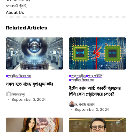
তোমাকেই খুঁজছি
About Us
Related Articles
প্রযুক্তি বিষয়ক খবর
তথ্যপ্রযুক্তি
পণ্য পরিচিতি
প্রযুক্তি বিষয়ক খবর
সফল হতে যাচ্ছে সুপারকন্ডাকটর
ইন্টেল বনাম আর্ম: পরবর্তী প্রজন্মের
পিসি কোন প্রোসেসরে চলবে?
নিউজডেস্ক
September 3, 2024
ড. মশিউর রহমান
September 2, 2024