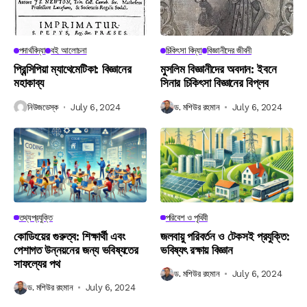
পদার্থবিদ্যা
বই আলোচনা
চিকিৎসা বিদ্যা
বিজ্ঞানীদের জীবনী
প্রিন্সিপিয়া ম্যাথেমেটিকা: বিজ্ঞানের
মুসলিম বিজ্ঞানীদের অবদান: ইবনে
মহাকাব্য
সিনার চিকিৎসা বিজ্ঞানের বিপ্লব
নিউজডেস্ক
July 6, 2024
ড. মশিউর রহমান
July 6, 2024
তথ্যপ্রযুক্তি
পরিবেশ ও পৃথিবী
কোডিংয়ের গুরুত্ব: শিক্ষার্থী এবং
জলবায়ু পরিবর্তন ও টেকসই প্রযুক্তি:
পেশাগত উন্নয়নের জন্য ভবিষ্যতের
ভবিষ্যৎ রক্ষায় বিজ্ঞান
সাফল্যের পথ
ড. মশিউর রহমান
July 6, 2024
ড. মশিউর রহমান
July 6, 2024