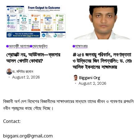
অন্তর্দৃষ্টি আলাপন
তথ্যপ্রযুক্তি
সাক্ষাৎকার
প্রোডাক্ট নয়, আউটকাম—ব্যবসার
#২৫৪ জলবায়ু পরিবর্তন, লবণাক্ততা
আসল খেলাটা কোথায়?
ও উদ্ভিদের জিন সিগন্যালিং: ড. মোঃ
আসিফ ইকবালের সাক্ষাৎকার
ড. মশিউর রহমান
August 2, 2026
Biggani Org
August 2, 2026
বিজ্ঞানী অর্গ দেশ বিদেশের বিজ্ঞানীদের সাক্ষাৎকারের মাধ্যমে তাদের জীবন ও গবেষণার গল্পগুলি
নবীন প্রজন্মের কাছে পৌছে দিচ্ছে।
Contact:
biggani.org@gmail.com