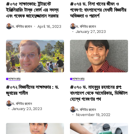
#০৭৫ সাক্ষাতকার: ইন্টারনেট
#০৭৪ ড. নিসা খানের জীবন ও
ইঞ্জিনিয়ারিং টাস্ক ফোর্স এর সদস্য
গবেষণা: বাংলাদেশের মেধাবী বিজ্ঞানীর
এবং গবেষক জাহেদুজ্জামান সরকার
অভিজ্ঞতা ও পরামর্শ
ড. মশিউর রহমান
April 16, 2023
ড. মশিউর রহমান
January 27, 2023
সাক্ষাৎকার
সাক্ষাৎকার
#০৭২ বিজ্ঞানীদের সাক্ষাৎকার : ড.
#০৭০ ড. মাহবুবুর রহমানের গল্প:
জুবায়ের শামীম
বাংলাদেশ থেকে আমেরিকায়, ডিজিটাল
হেল্থে গবেষণার পথ
ড. মশিউর রহমান
January 23, 2023
ড. মশিউর রহমান
November 19, 2022