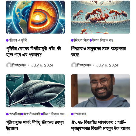
পরিবেশ ও পৃথিবী
চিকিৎসা বিদ্যা
বিজ্ঞান বিষয়ক খবর
পৃথিবীর কোরের বিপরীতমুখী গতি: কী
পিঁপড়ারাও মানুষদের মতন অস্ত্রপচার
হতে পারে এর প্রভাব?
করে!
নিউজডেস্ক
July 6, 2024
নিউজডেস্ক
July 6, 2024
জেনেটিকস
বায়োটেকনলজি
বিজ্ঞান বিষয়ক খবর
সাক্ষাৎকার
গ্রীনল্যান্ড শার্ক: দীর্ঘায়ু জীবনের রহস্য
#০৭৮ বিজ্ঞানীর সাক্ষাৎকার : স্মার্ট-
উন্মোচন
স্বাস্থ্যসেবার বিজ্ঞানী মাহবুব উল আলম