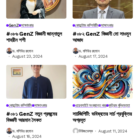
GenZ
সাক্ষাৎকার
কোয়ান্টাম কম্পিউটিং
সাক্ষাৎকার
#০৮৬ GenZ বিজ্ঞানী জান্নাতুল
#০৮২ GenZ বিজ্ঞানী মো সাওমুন
শাহরীন শশী
আজাদ
ড. মশিউর রহমান
ড. মশিউর রহমান
August 23, 2024
August 17, 2024
কোয়ান্টাম কম্পিউটিং
সাক্ষাৎকার
ওয়েবসাইট সংক্রান্ত খবর
কৃত্রিম বুদ্ধিমত্তা
#০৮১ GenZ নতুন প্রজন্মের
সার্চজিপিটি: ভবিষ্যতের সার্চ প্রযুক্তির
বিজ্ঞানী আরমান সৈকত
অগ্রদূত
ড. মশিউর রহমান
নিউজডেস্ক
August 11, 2024
August 16, 2024