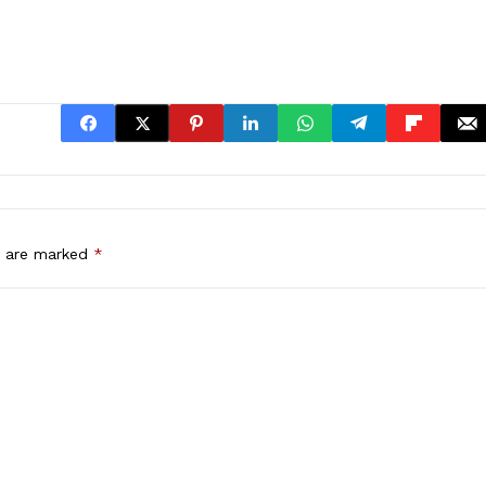
s are marked
*