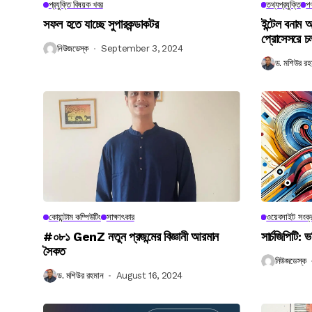
প্রযুক্তি বিষয়ক খবর
তথ্যপ্রযুক্তি
পণ
সফল হতে যাচ্ছে সুপারকন্ডাকটর
ইন্টেল বনাম আ
প্রোসেসরে চ
নিউজডেস্ক
September 3, 2024
ড. মশিউর রহ
কোয়ান্টাম কম্পিউটিং
সাক্ষাৎকার
ওয়েবসাইট সংক্র
#০৮১ GenZ নতুন প্রজন্মের বিজ্ঞানী আরমান
সার্চজিপিটি: ভ
সৈকত
নিউজডেস্ক
ড. মশিউর রহমান
August 16, 2024