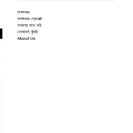
সাক্ষাৎকার
সাক্ষাৎকার প্রোজেক্ট
গবেষণায় হাতে খড়ি
তোমাকেই খুঁজছি
About Us