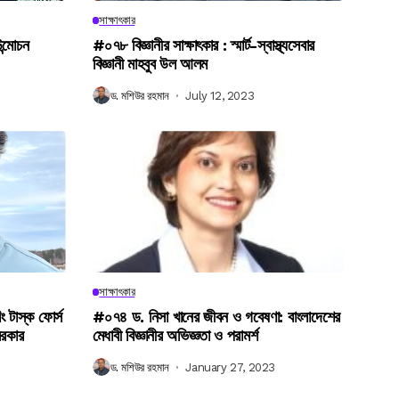
সাক্ষাৎকার
উন্মোচন
#০৭৮ বিজ্ঞানীর সাক্ষাৎকার : স্মার্ট-স্বাস্থ্যসেবার
বিজ্ঞানী মাহবুব উল আলম
ড. মশিউর রহমান
July 12, 2023
সাক্ষাৎকার
িং টাস্ক ফোর্স
#০৭৪ ড. নিসা খানের জীবন ও গবেষণা: বাংলাদেশের
সরকার
মেধাবী বিজ্ঞানীর অভিজ্ঞতা ও পরামর্শ
ড. মশিউর রহমান
January 27, 2023