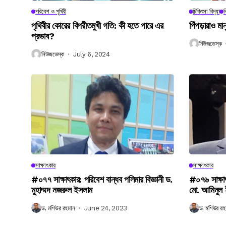
পরিবেশ ও পৃথিবী
চিকিৎসা বিদ্যা
ব
পৃথিবীর কোরের বিপরীতমুখী গতি: কী হতে পারে এর
পিঁপড়ারাও মা
প্রভাব?
নিউজডেস্ক
নিউজডেস্ক
July 6, 2024
সাক্ষাৎকার
সাক্ষাৎকার
#০৭৭ সাক্ষাৎকার: পরিবেশ বান্ধব পলিমার বিজ্ঞানী ড.
#০৭৬ সাক্ষা
মুহাম্মদ নজরুল ইসলাম
মো. আমিনুল
ড. মশিউর রহমান
June 24, 2023
ড. মশিউর রহ