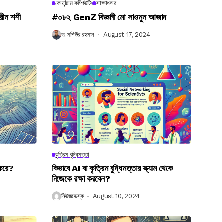
কোয়ান্টাম কম্পিউটিং
সাক্ষাৎকার
রীন শশী
#০৮২ GenZ বিজ্ঞানী মো সাওমুন আজাদ
ড. মশিউর রহমান
August 17, 2024
কৃত্রিম বুদ্ধিমত্তা
 করে?
কিভাবে AI বা কৃত্রিম বুদ্ধিমত্তার স্ক্যাম থেকে
নিজেকে রক্ষা করবেন?
নিউজডেস্ক
August 10, 2024