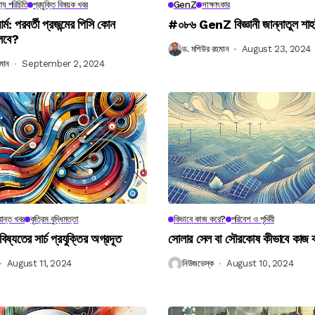
্য পরিচিতি
প্রযুক্তি বিষয়ক খবর
GenZ
সাক্ষাৎকার
র্ম: পরবর্তী প্রজন্মের পিসি কোন
#০৮৬ GenZ বিজ্ঞানী জান্নাতুল শাহ
লবে?
ড. মশিউর রহমান
August 23, 2024
মান
September 2, 2024
ান্ত খবর
কৃত্রিম বুদ্ধিমত্তা
কিভাবে কাজ করে?
পরিবেশ ও পৃথিবী
বিষ্যতের সার্চ প্রযুক্তির অগ্রদূত
সোলার সেল বা সৌরকোষ কীভাবে কাজ
August 11, 2024
নিউজডেস্ক
August 10, 2024