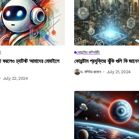
া
কোয়ান্টাম কম্পিউটিং
না করলেও চ্যাটবট আমাদের মোবাইলে
কোয়ান্টাম প্রযুক্তির ঝুঁকি গুলি কি জান
ড. মশিউর রহমান
July 21, 2024
July 22, 2024