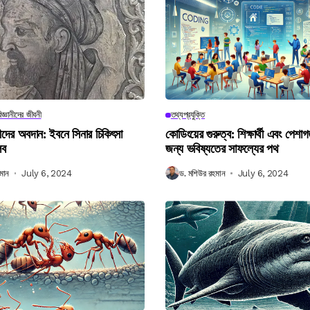
িজ্ঞানীদের জীবনী
তথ্যপ্রযুক্তি
ানীদের অবদান: ইবনে সিনার চিকিৎসা
কোডিংয়ের গুরুত্ব: শিক্ষার্থী এবং পেশা
লব
জন্য ভবিষ্যতের সাফল্যের পথ
মান
July 6, 2024
ড. মশিউর রহমান
July 6, 2024