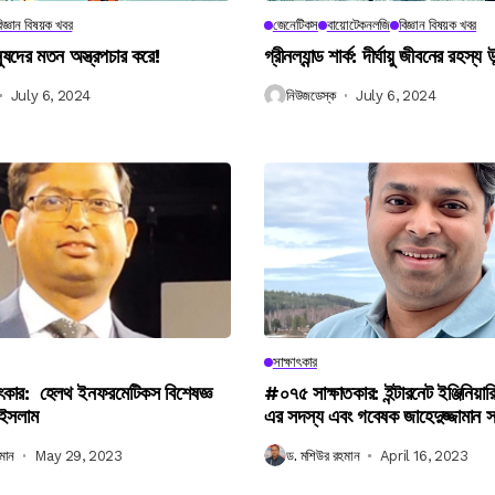
িজ্ঞান বিষয়ক খবর
জেনেটিকস
বায়োটেকনলজি
বিজ্ঞান বিষয়ক খবর
নুষদের মতন অস্ত্রপচার করে!
গ্রীনল্যান্ড শার্ক: দীর্ঘায়ু জীবনের রহস্য 
July 6, 2024
নিউজডেস্ক
July 6, 2024
সাক্ষাৎকার
ৎকার: হেলথ ইনফরমেটিকস বিশেষজ্ঞ
#০৭৫ সাক্ষাতকার: ইন্টারনেট ইঞ্জিনিয়ার
 ইসলাম
এর সদস্য এবং গবেষক জাহেদুজ্জামান 
মান
May 29, 2023
ড. মশিউর রহমান
April 16, 2023