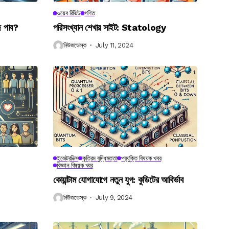
ওয়েব রিভিউ
গণিত
ে পাব?
পরিসংখ্যান শেখার সাইট: Statology
নিউজডেস্ক
July 11, 2024
ইলেক্ট্রনিক্স
কৃত্রিম বুদ্ধিমত্তা
প্রযুক্তি বিষয়ক খবর
বিজ্ঞান বিষয়ক খবর
কোয়ান্টাম যোগাযোগে নতুন যুগ: কুডিটের আবির্ভাব
নিউজডেস্ক
July 9, 2024