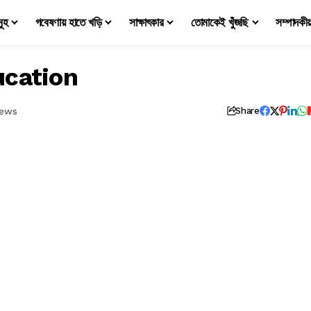
মূহ
গবেষণায় হাতে খড়ি
সাক্ষাৎকার
তোমাকেই খুঁজছি
সম্পাদকী
ucation
iews
Share