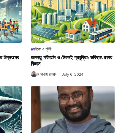
পরিবেশ ও পৃথিবী
গত উন্নয়নের
জলবায়ু পরিবর্তন ও টেকসই প্রযুক্তি: ভবিষ্যৎ রক্ষায়
বিজ্ঞান
ড. মশিউর রহমান
July 6, 2024