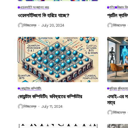
ওয়েবসাইট সংক্রান্ত খবর
গণিত
বিজ্ঞান ব
ওয়েবসাইটগুলো কি হারিয়ে যাচ্ছে?
প্রাচীন ব্যা
নিউজডেস্ক
July 20, 2024
নিউজডেস্ক
কোয়ান্টাম কম্পিউটিং
কৃত্রিম বুদ্ধিমত্ত
কোয়ান্টাম কম্পিউটিং: ভবিষ্যতের কম্পিউটার
এআই-এর সাথে
মাত্র
নিউজডেস্ক
July 11, 2024
নিউজডেস্ক