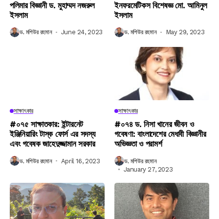
পলিমার বিজ্ঞানী ড. মুহাম্মদ নজরুল
ইনফরমেটিকস বিশেষজ্ঞ মো. আমিনুল
ইসলাম
ইসলাম
ড. মশিউর রহমান
June 24, 2023
ড. মশিউর রহমান
May 29, 2023
সাক্ষাৎকার
সাক্ষাৎকার
#০৭৫ সাক্ষাতকার: ইন্টারনেট
#০৭৪ ড. নিসা খানের জীবন ও
ইঞ্জিনিয়ারিং টাস্ক ফোর্স এর সদস্য
গবেষণা: বাংলাদেশের মেধাবী বিজ্ঞানীর
এবং গবেষক জাহেদুজ্জামান সরকার
অভিজ্ঞতা ও পরামর্শ
ড. মশিউর রহমান
April 16, 2023
ড. মশিউর রহমান
January 27, 2023