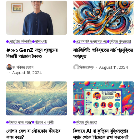
কোয়ান্টাম কম্পিউটিং
সাক্ষাৎকার
ওয়েবসাইট সংক্রান্ত খবর
কৃত্রিম বুদ্ধিমত্তা
#০৮১ GenZ নতুন প্রজন্মের
সার্চজিপিটি: ভবিষ্যতের সার্চ প্রযুক্তির
বিজ্ঞানী আরমান সৈকত
অগ্রদূত
ড. মশিউর রহমান
নিউজডেস্ক
August 11, 2024
August 16, 2024
কিভাবে কাজ করে?
পরিবেশ ও পৃথিবী
কৃত্রিম বুদ্ধিমত্তা
সোলার সেল বা সৌরকোষ কীভাবে
কিভাবে AI বা কৃত্রিম বুদ্ধিমত্তার
কাজ করে?
স্ক্যাম থেকে নিজেকে রক্ষা করবেন?