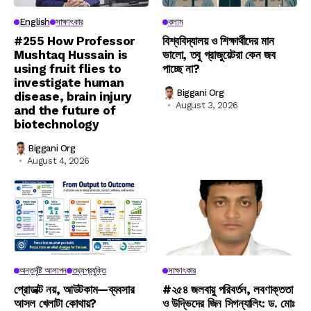
English
সাক্ষাৎকার
কলাম
#255 How Professor
বিশ্ববিদ্যালয় ও শিক্ষার্থীদের মান
Mushtaq Hussain is
ভালো, তবু গ্রাজুয়েটরা কেন জব
using fruit flies to
পাচ্ছে না?
investigate human
Biggani Org
disease, brain injury
August 3, 2026
and the future of
biotechnology
Biggani Org
August 4, 2026
অন্তর্দৃষ্টি আলাপন
তথ্যপ্রযুক্তি
সাক্ষাৎকার
প্রোডাক্ট নয়, আউটকাম—ব্যবসার
#২৫৪ জলবায়ু পরিবর্তন, লবণাক্ততা
আসল খেলাটা কোথায়?
ও উদ্ভিদের জিন সিগন্যালিং: ড. মোঃ