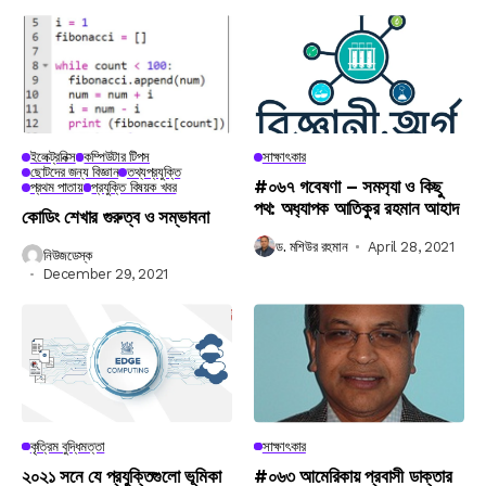
ইলেক্ট্রনিক্স
কম্পিউটার টিপস
সাক্ষাৎকার
ছোটদের জন্য বিজ্ঞান
তথ্যপ্রযুক্তি
#০৬৭ গবেষণা – সমস‍্যা ও কিছু
প্রথম পাতায়
প্রযুক্তি বিষয়ক খবর
পথ: অধ‍্যাপক আতিকুর রহমান আহাদ
কোডিং শেখার গুরুত্ব ও সম্ভাবনা
ড. মশিউর রহমান
April 28, 2021
নিউজডেস্ক
December 29, 2021
কৃত্রিম বুদ্ধিমত্তা
সাক্ষাৎকার
২০২১ সনে যে প্রযুক্তিগুলো ভূমিকা
#০৬৩ আমেরিকায় প্রবাসী ডাক্তার