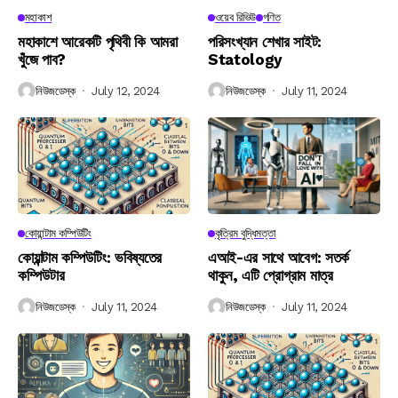
মহাকাশ
ওয়েব রিভিউ
গণিত
মহাকাশে আরেকটি পৃথিবী কি আমরা
পরিসংখ্যান শেখার সাইট:
খুঁজে পাব?
Statology
নিউজডেস্ক
July 12, 2024
নিউজডেস্ক
July 11, 2024
কোয়ান্টাম কম্পিউটিং
কৃত্রিম বুদ্ধিমত্তা
কোয়ান্টাম কম্পিউটিং: ভবিষ্যতের
এআই-এর সাথে আবেগ: সতর্ক
কম্পিউটার
থাকুন, এটি প্রোগ্রাম মাত্র
নিউজডেস্ক
July 11, 2024
নিউজডেস্ক
July 11, 2024