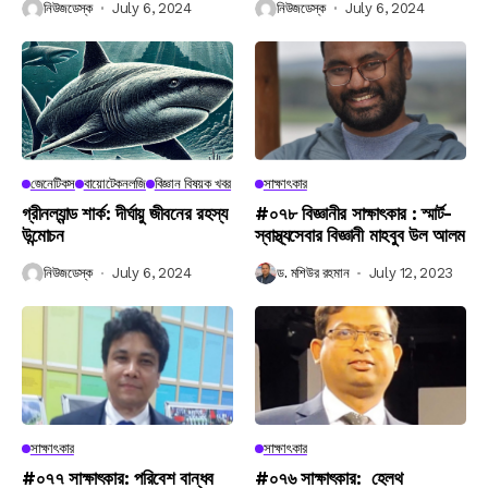
নিউজডেস্ক
July 6, 2024
নিউজডেস্ক
July 6, 2024
জেনেটিকস
বায়োটেকনলজি
বিজ্ঞান বিষয়ক খবর
সাক্ষাৎকার
গ্রীনল্যান্ড শার্ক: দীর্ঘায়ু জীবনের রহস্য
#০৭৮ বিজ্ঞানীর সাক্ষাৎকার : স্মার্ট-
উন্মোচন
স্বাস্থ্যসেবার বিজ্ঞানী মাহবুব উল আলম
নিউজডেস্ক
July 6, 2024
ড. মশিউর রহমান
July 12, 2023
সাক্ষাৎকার
সাক্ষাৎকার
#০৭৭ সাক্ষাৎকার: পরিবেশ বান্ধব
#০৭৬ সাক্ষাৎকার: হেলথ