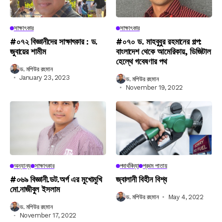
সাক্ষাৎকার
সাক্ষাৎকার
#০৭২ বিজ্ঞানীদের সাক্ষাৎকার : ড.
#০৭০ ড. মাহবুবুর রহমানের গল্প:
জুবায়ের শামীম
বাংলাদেশ থেকে আমেরিকায়, ডিজিটাল
হেল্থে গবেষণার পথ
ড. মশিউর রহমান
January 23, 2023
ড. মশিউর রহমান
November 19, 2022
অন্যান্য
সাক্ষাৎকার
পদার্থবিদ্যা
প্রথম পাতায়
#০৬৯ বিজ্ঞানী.ডট.অর্গ এর মুখোমুখি
জ্বালানী বিহীন বিশ্ব
মো.নাজীবুল ইসলাম
ড. মশিউর রহমান
May 4, 2022
ড. মশিউর রহমান
November 17, 2022