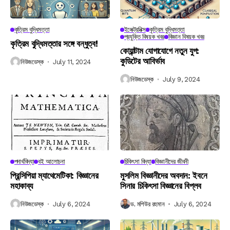
কৃত্রিম বুদ্ধিমত্তা
ইলেক্ট্রনিক্স
কৃত্রিম বুদ্ধিমত্তা
প্রযুক্তি বিষয়ক খবর
বিজ্ঞান বিষয়ক খবর
কৃত্রিম বুদ্ধিমত্তার সঙ্গে বন্ধুত্ব!
কোয়ান্টাম যোগাযোগে নতুন যুগ:
কুডিটের আবির্ভাব
নিউজডেস্ক
July 11, 2024
নিউজডেস্ক
July 9, 2024
পদার্থবিদ্যা
বই আলোচনা
চিকিৎসা বিদ্যা
বিজ্ঞানীদের জীবনী
প্রিন্সিপিয়া ম্যাথেমেটিকা: বিজ্ঞানের
মুসলিম বিজ্ঞানীদের অবদান: ইবনে
মহাকাব্য
সিনার চিকিৎসা বিজ্ঞানের বিপ্লব
নিউজডেস্ক
July 6, 2024
ড. মশিউর রহমান
July 6, 2024