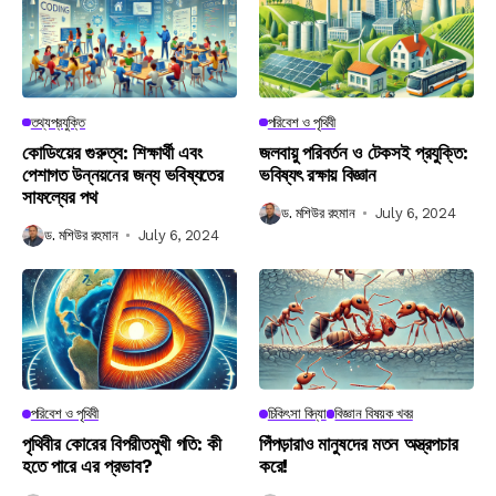
তথ্যপ্রযুক্তি
পরিবেশ ও পৃথিবী
কোডিংয়ের গুরুত্ব: শিক্ষার্থী এবং
জলবায়ু পরিবর্তন ও টেকসই প্রযুক্তি:
পেশাগত উন্নয়নের জন্য ভবিষ্যতের
ভবিষ্যৎ রক্ষায় বিজ্ঞান
সাফল্যের পথ
ড. মশিউর রহমান
July 6, 2024
ড. মশিউর রহমান
July 6, 2024
পরিবেশ ও পৃথিবী
চিকিৎসা বিদ্যা
বিজ্ঞান বিষয়ক খবর
পৃথিবীর কোরের বিপরীতমুখী গতি: কী
পিঁপড়ারাও মানুষদের মতন অস্ত্রপচার
হতে পারে এর প্রভাব?
করে!