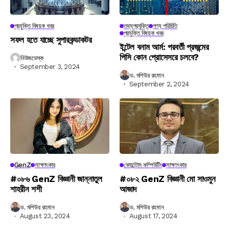
প্রযুক্তি বিষয়ক খবর
তথ্যপ্রযুক্তি
পণ্য পরিচিতি
প্রযুক্তি বিষয়ক খবর
সফল হতে যাচ্ছে সুপারকন্ডাকটর
ইন্টেল বনাম আর্ম: পরবর্তী প্রজন্মের
পিসি কোন প্রোসেসরে চলবে?
নিউজডেস্ক
September 3, 2024
ড. মশিউর রহমান
September 2, 2024
GenZ
সাক্ষাৎকার
কোয়ান্টাম কম্পিউটিং
সাক্ষাৎকার
#০৮৬ GenZ বিজ্ঞানী জান্নাতুল
#০৮২ GenZ বিজ্ঞানী মো সাওমুন
শাহরীন শশী
আজাদ
ড. মশিউর রহমান
ড. মশিউর রহমান
August 23, 2024
August 17, 2024