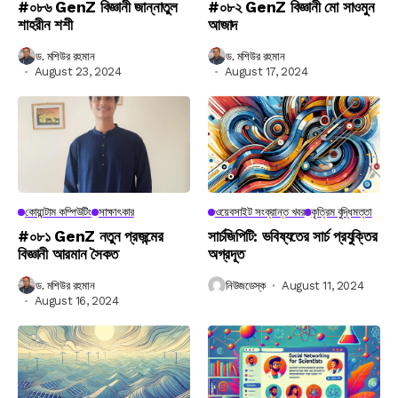
#০৮৬ GenZ বিজ্ঞানী জান্নাতুল
#০৮২ GenZ বিজ্ঞানী মো সাওমুন
শাহরীন শশী
আজাদ
ড. মশিউর রহমান
ড. মশিউর রহমান
August 23, 2024
August 17, 2024
কোয়ান্টাম কম্পিউটিং
সাক্ষাৎকার
ওয়েবসাইট সংক্রান্ত খবর
কৃত্রিম বুদ্ধিমত্তা
#০৮১ GenZ নতুন প্রজন্মের
সার্চজিপিটি: ভবিষ্যতের সার্চ প্রযুক্তির
বিজ্ঞানী আরমান সৈকত
অগ্রদূত
ড. মশিউর রহমান
নিউজডেস্ক
August 11, 2024
August 16, 2024