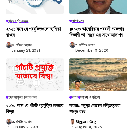
কৃত্রিম বুদ্ধিমত্তা
সাক্ষাৎকার
২০২১ সনে যে প্রযুক্তিগুলো ভূমিকা
#০৬৩ আমেরিকায় প্রবাসী ডাক্তার
রাখবে
বিজ্ঞানী ডা. মঞ্জুর এর সাথে আলাপন
ড. মশিউর রহমান
ড. মশিউর রহমান
January 21, 2021
December 9, 2020
তথ্যপ্রযুক্তি বিষয়ক খবর
কলাম
স্বাস্থ্য ও পরিবেশ
২০২০ সনে যে পাঁচটি প্রযুক্তি মাতাবে
কলামঃ সমুদ্র যেভাবে মস্তিষ্ককে
বিশ্ব!
শান্ত করে
ড. মশিউর রহমান
Biggani Org
January 2, 2020
August 4, 2026