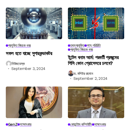
প্রযুক্তি বিষয়ক খবর
তথ্যপ্রযুক্তি
পণ্য পরিচিতি
প্রযুক্তি বিষয়ক খবর
সফল হতে যাচ্ছে সুপারকন্ডাকটর
ইন্টেল বনাম আর্ম: পরবর্তী প্রজন্মের
পিসি কোন প্রোসেসরে চলবে?
নিউজডেস্ক
September 3, 2024
ড. মশিউর রহমান
September 2, 2024
GenZ
সাক্ষাৎকার
কোয়ান্টাম কম্পিউটিং
সাক্ষাৎকার