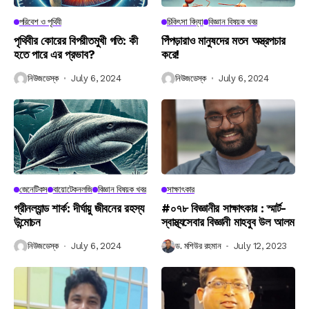
পরিবেশ ও পৃথিবী
চিকিৎসা বিদ্যা
বিজ্ঞান বিষয়ক খবর
পৃথিবীর কোরের বিপরীতমুখী গতি: কী
পিঁপড়ারাও মানুষদের মতন অস্ত্রপচার
হতে পারে এর প্রভাব?
করে!
নিউজডেস্ক
July 6, 2024
নিউজডেস্ক
July 6, 2024
জেনেটিকস
বায়োটেকনলজি
বিজ্ঞান বিষয়ক খবর
সাক্ষাৎকার
গ্রীনল্যান্ড শার্ক: দীর্ঘায়ু জীবনের রহস্য
#০৭৮ বিজ্ঞানীর সাক্ষাৎকার : স্মার্ট-
উন্মোচন
স্বাস্থ্যসেবার বিজ্ঞানী মাহবুব উল আলম
নিউজডেস্ক
July 6, 2024
ড. মশিউর রহমান
July 12, 2023