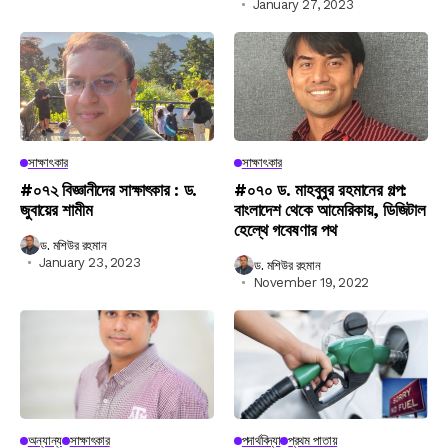
January 27, 2023
সাক্ষাৎকার
সাক্ষাৎকার
#০৭২ বিজ্ঞানীদের সাক্ষাৎকার : ড.
#০৭০ ড. মাহবুবুর রহমানের গল্প:
জুবায়ের শামীম
বাংলাদেশ থেকে আমেরিকায়, ডিজিটাল
হেল্থে গবেষণার পথ
ড. মশিউর রহমান
January 23, 2023
ড. মশিউর রহমান
November 19, 2022
অন্যান্য
সাক্ষাৎকার
পদার্থবিদ্যা
প্রথম পাতায়