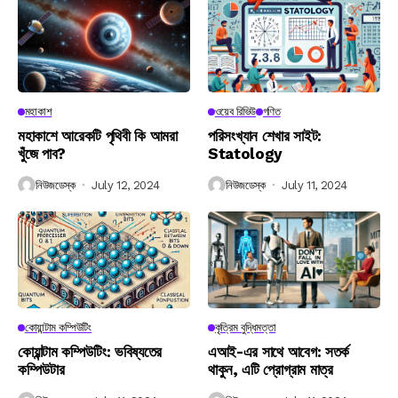
মহাকাশ
ওয়েব রিভিউ
গণিত
মহাকাশে আরেকটি পৃথিবী কি আমরা
পরিসংখ্যান শেখার সাইট:
খুঁজে পাব?
Statology
নিউজডেস্ক
July 12, 2024
নিউজডেস্ক
July 11, 2024
কোয়ান্টাম কম্পিউটিং
কৃত্রিম বুদ্ধিমত্তা
কোয়ান্টাম কম্পিউটিং: ভবিষ্যতের
এআই-এর সাথে আবেগ: সতর্ক
কম্পিউটার
থাকুন, এটি প্রোগ্রাম মাত্র