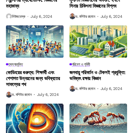
প্রিন্সিপিয়া ম্যাথেমেটিকা: বিজ্ঞানের
মুসলিম বিজ্ঞানীদের অবদান: ইবনে
মহাকাব্য
সিনার চিকিৎসা বিজ্ঞানের বিপ্লব
নিউজডেস্ক
July 6, 2024
ড. মশিউর রহমান
July 6, 2024
তথ্যপ্রযুক্তি
পরিবেশ ও পৃথিবী
কোডিংয়ের গুরুত্ব: শিক্ষার্থী এবং
জলবায়ু পরিবর্তন ও টেকসই প্রযুক্তি:
পেশাগত উন্নয়নের জন্য ভবিষ্যতের
ভবিষ্যৎ রক্ষায় বিজ্ঞান
সাফল্যের পথ
ড. মশিউর রহমান
July 6, 2024
ড. মশিউর রহমান
July 6, 2024