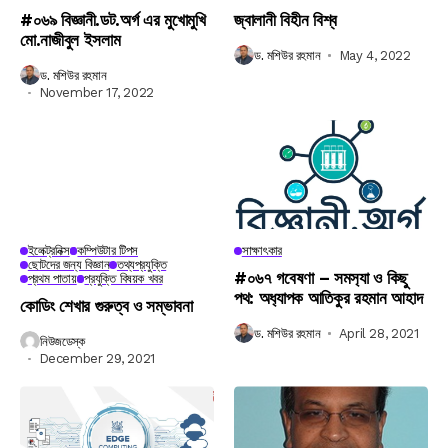
#০৬৯ বিজ্ঞানী.ডট.অর্গ এর মুখোমুখি
জ্বালানী বিহীন বিশ্ব
মো.নাজীবুল ইসলাম
ড. মশিউর রহমান
May 4, 2022
ড. মশিউর রহমান
November 17, 2022
ইলেক্ট্রনিক্স
কম্পিউটার টিপস
সাক্ষাৎকার
ছোটদের জন্য বিজ্ঞান
তথ্যপ্রযুক্তি
#০৬৭ গবেষণা – সমস‍্যা ও কিছু
প্রথম পাতায়
প্রযুক্তি বিষয়ক খবর
পথ: অধ‍্যাপক আতিকুর রহমান আহাদ
কোডিং শেখার গুরুত্ব ও সম্ভাবনা
ড. মশিউর রহমান
April 28, 2021
নিউজডেস্ক
December 29, 2021