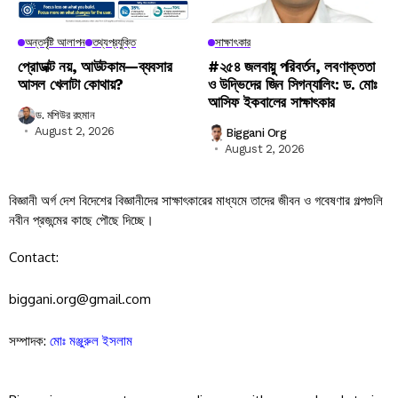
অন্তর্দৃষ্টি আলাপন
তথ্যপ্রযুক্তি
সাক্ষাৎকার
প্রোডাক্ট নয়, আউটকাম—ব্যবসার
#২৫৪ জলবায়ু পরিবর্তন, লবণাক্ততা
আসল খেলাটা কোথায়?
ও উদ্ভিদের জিন সিগন্যালিং: ড. মোঃ
আসিফ ইকবালের সাক্ষাৎকার
ড. মশিউর রহমান
August 2, 2026
Biggani Org
August 2, 2026
বিজ্ঞানী অর্গ দেশ বিদেশের বিজ্ঞানীদের সাক্ষাৎকারের মাধ্যমে তাদের জীবন ও গবেষণার গল্পগুলি
নবীন প্রজন্মের কাছে পৌছে দিচ্ছে।
Contact:
biggani.org@gmail.com
সম্পাদক:
মোঃ মঞ্জুরুল ইসলাম