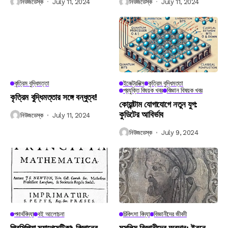
নিউজডেস্ক
July 11, 2024
নিউজডেস্ক
July 11, 2024
কৃত্রিম বুদ্ধিমত্তা
ইলেক্ট্রনিক্স
কৃত্রিম বুদ্ধিমত্তা
প্রযুক্তি বিষয়ক খবর
বিজ্ঞান বিষয়ক খবর
কৃত্রিম বুদ্ধিমত্তার সঙ্গে বন্ধুত্ব!
কোয়ান্টাম যোগাযোগে নতুন যুগ:
কুডিটের আবির্ভাব
নিউজডেস্ক
July 11, 2024
নিউজডেস্ক
July 9, 2024
পদার্থবিদ্যা
বই আলোচনা
চিকিৎসা বিদ্যা
বিজ্ঞানীদের জীবনী