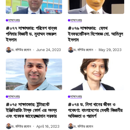
সাক্ষাৎকার
সাক্ষাৎকার
#০৭৭ সাক্ষাৎকার: পরিবেশ বান্ধব
#০৭৬ সাক্ষাৎকার: হেলথ
পলিমার বিজ্ঞানী ড. মুহাম্মদ নজরুল
ইনফরমেটিকস বিশেষজ্ঞ মো. আমিনুল
ইসলাম
ইসলাম
ড. মশিউর রহমান
June 24, 2023
ড. মশিউর রহমান
May 29, 2023
সাক্ষাৎকার
সাক্ষাৎকার
#০৭৫ সাক্ষাতকার: ইন্টারনেট
#০৭৪ ড. নিসা খানের জীবন ও
ইঞ্জিনিয়ারিং টাস্ক ফোর্স এর সদস্য
গবেষণা: বাংলাদেশের মেধাবী বিজ্ঞানীর
এবং গবেষক জাহেদুজ্জামান সরকার
অভিজ্ঞতা ও পরামর্শ
ড. মশিউর রহমান
April 16, 2023
ড. মশিউর রহমান