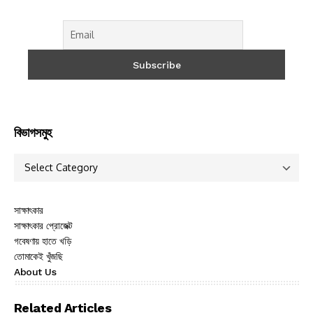
বিভাগসমুহ
সাক্ষাৎকার
সাক্ষাৎকার প্রোজেক্ট
গবেষণায় হাতে খড়ি
তোমাকেই খুঁজছি
About Us
Related Articles