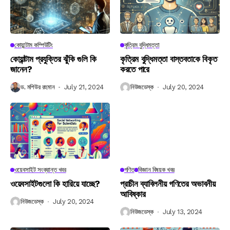
কোয়ান্টাম কম্পিউটিং
কৃত্রিম বুদ্ধিমত্তা
কোয়ান্টাম প্রযুক্তির ঝুঁকি গুলি কি
কৃত্রিম বুদ্ধিমত্তা বাস্তবতাকে বিকৃত
জানেন?
করতে পারে
ড. মশিউর রহমান
July 21, 2024
নিউজডেস্ক
July 20, 2024
ওয়েবসাইট সংক্রান্ত খবর
গণিত
বিজ্ঞান বিষয়ক খবর
ওয়েবসাইটগুলো কি হারিয়ে যাচ্ছে?
প্রাচীন ব্যাবিলনীয় গণিতের অভাবনীয়
আবিষ্কার
নিউজডেস্ক
July 20, 2024
নিউজডেস্ক
July 13, 2024