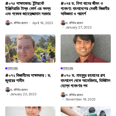
#০৭৫ সাক্ষাতকার: ইন্টারনেট
#০৭৪ ড. নিসা খানের জীবন ও
ইঞ্জিনিয়ারিং টাস্ক ফোর্স এর সদস্য
গবেষণা: বাংলাদেশের মেধাবী বিজ্ঞানীর
এবং গবেষক জাহেদুজ্জামান সরকার
অভিজ্ঞতা ও পরামর্শ
ড. মশিউর রহমান
April 16, 2023
ড. মশিউর রহমান
January 27, 2023
সাক্ষাৎকার
সাক্ষাৎকার
#০৭২ বিজ্ঞানীদের সাক্ষাৎকার : ড.
#০৭০ ড. মাহবুবুর রহমানের গল্প:
জুবায়ের শামীম
বাংলাদেশ থেকে আমেরিকায়, ডিজিটাল
হেল্থে গবেষণার পথ
ড. মশিউর রহমান
January 23, 2023
ড. মশিউর রহমান
November 19, 2022