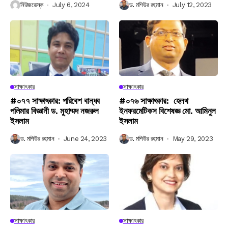
নিউজডেস্ক
July 6, 2024
ড. মশিউর রহমান
July 12, 2023
সাক্ষাৎকার
সাক্ষাৎকার
#০৭৭ সাক্ষাৎকার: পরিবেশ বান্ধব
#০৭৬ সাক্ষাৎকার: হেলথ
পলিমার বিজ্ঞানী ড. মুহাম্মদ নজরুল
ইনফরমেটিকস বিশেষজ্ঞ মো. আমিনুল
ইসলাম
ইসলাম
ড. মশিউর রহমান
June 24, 2023
ড. মশিউর রহমান
May 29, 2023
সাক্ষাৎকার
সাক্ষাৎকার