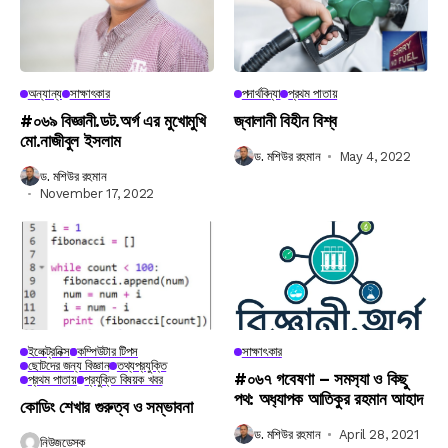
অন্যান্য
সাক্ষাৎকার
পদার্থবিদ্যা
প্রথম পাতায়
#০৬৯ বিজ্ঞানী.ডট.অর্গ এর মুখোমুখি
জ্বালানী বিহীন বিশ্ব
মো.নাজীবুল ইসলাম
ড. মশিউর রহমান
May 4, 2022
ড. মশিউর রহমান
November 17, 2022
ইলেক্ট্রনিক্স
কম্পিউটার টিপস
সাক্ষাৎকার
ছোটদের জন্য বিজ্ঞান
তথ্যপ্রযুক্তি
#০৬৭ গবেষণা – সমস‍্যা ও কিছু
প্রথম পাতায়
প্রযুক্তি বিষয়ক খবর
পথ: অধ‍্যাপক আতিকুর রহমান আহাদ
কোডিং শেখার গুরুত্ব ও সম্ভাবনা
ড. মশিউর রহমান
April 28, 2021
নিউজডেস্ক