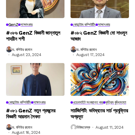
GenZ
সাক্ষাৎকার
কোয়ান্টাম কম্পিউটিং
সাক্ষাৎকার
#০৮৬ GenZ বিজ্ঞানী জান্নাতুল
#০৮২ GenZ বিজ্ঞানী মো সাওমুন
শাহরীন শশী
আজাদ
ড. মশিউর রহমান
ড. মশিউর রহমান
August 23, 2024
August 17, 2024
কোয়ান্টাম কম্পিউটিং
সাক্ষাৎকার
ওয়েবসাইট সংক্রান্ত খবর
কৃত্রিম বুদ্ধিমত্তা
#০৮১ GenZ নতুন প্রজন্মের
সার্চজিপিটি: ভবিষ্যতের সার্চ প্রযুক্তির
বিজ্ঞানী আরমান সৈকত
অগ্রদূত
ড. মশিউর রহমান
নিউজডেস্ক
August 11, 2024
August 16, 2024