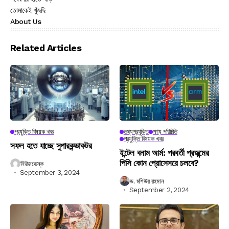
তোমাকেই খুঁজছি
About Us
Related Articles
প্রযুক্তি বিষয়ক খবর
তথ্যপ্রযুক্তি
পণ্য পরিচিতি
প্রযুক্তি বিষয়ক খবর
সফল হতে যাচ্ছে সুপারকন্ডাকটর
ইন্টেল বনাম আর্ম: পরবর্তী প্রজন্মের
পিসি কোন প্রোসেসরে চলবে?
নিউজডেস্ক
September 3, 2024
ড. মশিউর রহমান
September 2, 2024