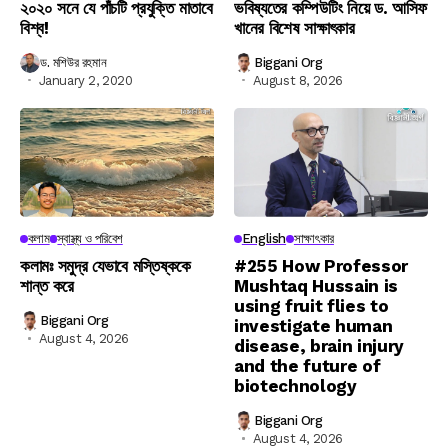
২০২০ সনে যে পাঁচটি প্রযুক্তি মাতাবে
ভবিষ্যতের কম্পিউটিং নিয়ে ড. আসিফ
বিশ্ব!
খানের বিশেষ সাক্ষাৎকার
ড. মশিউর রহমান
Biggani Org
January 2, 2020
August 8, 2026
কলাম
স্বাস্থ্য ও পরিবেশ
English
সাক্ষাৎকার
কলামঃ সমুদ্র যেভাবে মস্তিষ্ককে
#255 How Professor
শান্ত করে
Mushtaq Hussain is
using fruit flies to
Biggani Org
investigate human
August 4, 2026
disease, brain injury
and the future of
biotechnology
Biggani Org
August 4, 2026