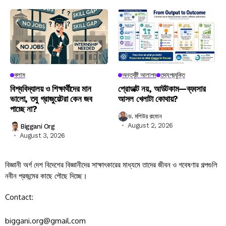
কলাম
অন্তর্দৃষ্টি আলাপন
তথ্যপ্রযুক্তি
বিশ্ববিদ্যালয় ও শিক্ষার্থীদের মান
প্রোডাক্ট নয়, আউটকাম—ব্যবসার
ভালো, তবু গ্রাজুয়েটরা কেন জব
আসল খেলাটা কোথায়?
পাচ্ছে না?
ড. মশিউর রহমান
August 2, 2026
Biggani Org
August 3, 2026
বিজ্ঞানী অর্গ দেশ বিদেশের বিজ্ঞানীদের সাক্ষাৎকারের মাধ্যমে তাদের জীবন ও গবেষণার গল্পগুলি
নবীন প্রজন্মের কাছে পৌছে দিচ্ছে।
Contact:
biggani.org@gmail.com