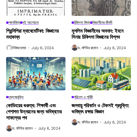
পদার্থবিদ্যা
বই আলোচনা
চিকিৎসা বিদ্যা
বিজ্ঞানীদের জীবনী
প্রিন্সিপিয়া ম্যাথেমেটিকা: বিজ্ঞানের
মুসলিম বিজ্ঞানীদের অবদান: ইবনে
মহাকাব্য
সিনার চিকিৎসা বিজ্ঞানের বিপ্লব
নিউজডেস্ক
July 6, 2024
ড. মশিউর রহমান
July 6, 2024
তথ্যপ্রযুক্তি
পরিবেশ ও পৃথিবী
কোডিংয়ের গুরুত্ব: শিক্ষার্থী এবং
জলবায়ু পরিবর্তন ও টেকসই প্রযুক্তি:
পেশাগত উন্নয়নের জন্য ভবিষ্যতের
ভবিষ্যৎ রক্ষায় বিজ্ঞান
সাফল্যের পথ
ড. মশিউর রহমান
July 6, 2024
ড. মশিউর রহমান
July 6, 2024