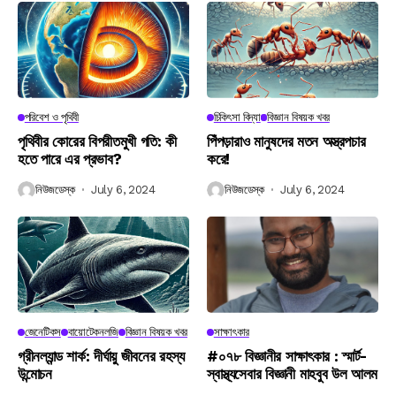
পরিবেশ ও পৃথিবী
চিকিৎসা বিদ্যা
বিজ্ঞান বিষয়ক খবর
পৃথিবীর কোরের বিপরীতমুখী গতি: কী
পিঁপড়ারাও মানুষদের মতন অস্ত্রপচার
হতে পারে এর প্রভাব?
করে!
নিউজডেস্ক
July 6, 2024
নিউজডেস্ক
July 6, 2024
জেনেটিকস
বায়োটেকনলজি
বিজ্ঞান বিষয়ক খবর
সাক্ষাৎকার
গ্রীনল্যান্ড শার্ক: দীর্ঘায়ু জীবনের রহস্য
#০৭৮ বিজ্ঞানীর সাক্ষাৎকার : স্মার্ট-
উন্মোচন
স্বাস্থ্যসেবার বিজ্ঞানী মাহবুব উল আলম