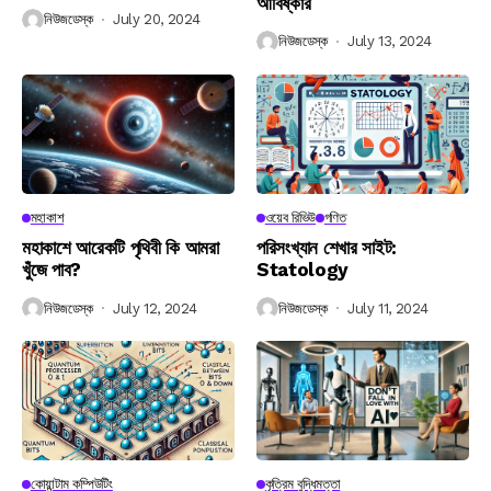
আবিষ্কার
নিউজডেস্ক
July 20, 2024
নিউজডেস্ক
July 13, 2024
মহাকাশ
ওয়েব রিভিউ
গণিত
মহাকাশে আরেকটি পৃথিবী কি আমরা
পরিসংখ্যান শেখার সাইট:
খুঁজে পাব?
Statology
নিউজডেস্ক
July 12, 2024
নিউজডেস্ক
July 11, 2024
কোয়ান্টাম কম্পিউটিং
কৃত্রিম বুদ্ধিমত্তা