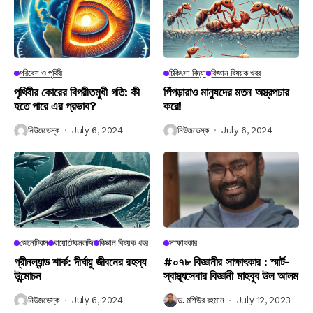
পরিবেশ ও পৃথিবী
চিকিৎসা বিদ্যা
বিজ্ঞান বিষয়ক খবর
পৃথিবীর কোরের বিপরীতমুখী গতি: কী
পিঁপড়ারাও মানুষদের মতন অস্ত্রপচার
হতে পারে এর প্রভাব?
করে!
নিউজডেস্ক
July 6, 2024
নিউজডেস্ক
July 6, 2024
জেনেটিকস
বায়োটেকনলজি
বিজ্ঞান বিষয়ক খবর
সাক্ষাৎকার
গ্রীনল্যান্ড শার্ক: দীর্ঘায়ু জীবনের রহস্য
#০৭৮ বিজ্ঞানীর সাক্ষাৎকার : স্মার্ট-
উন্মোচন
স্বাস্থ্যসেবার বিজ্ঞানী মাহবুব উল আলম
নিউজডেস্ক
July 6, 2024
ড. মশিউর রহমান
July 12, 2023