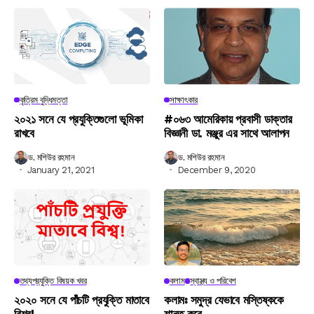
কৃত্রিম বুদ্ধিমত্তা
সাক্ষাৎকার
২০২১ সনে যে প্রযুক্তিগুলো ভূমিকা
#০৬৩ আমেরিকায় প্রবাসী ডাক্তার
রাখবে
বিজ্ঞানী ডা. মঞ্জুর এর সাথে আলাপন
ড. মশিউর রহমান
ড. মশিউর রহমান
January 21, 2021
December 9, 2020
তথ্যপ্রযুক্তি বিষয়ক খবর
কলাম
স্বাস্থ্য ও পরিবেশ
২০২০ সনে যে পাঁচটি প্রযুক্তি মাতাবে
কলামঃ সমুদ্র যেভাবে মস্তিষ্ককে
বিশ্ব!
শান্ত করে