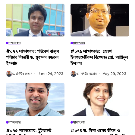
সাক্ষাৎকার
সাক্ষাৎকার
#০৭৭ সাক্ষাৎকার: পরিবেশ বান্ধব
#০৭৬ সাক্ষাৎকার: হেলথ
পলিমার বিজ্ঞানী ড. মুহাম্মদ নজরুল
ইনফরমেটিকস বিশেষজ্ঞ মো. আমিনুল
ইসলাম
ইসলাম
ড. মশিউর রহমান
June 24, 2023
ড. মশিউর রহমান
May 29, 2023
সাক্ষাৎকার
সাক্ষাৎকার
#০৭৫ সাক্ষাতকার: ইন্টারনেট
#০৭৪ ড. নিসা খানের জীবন ও