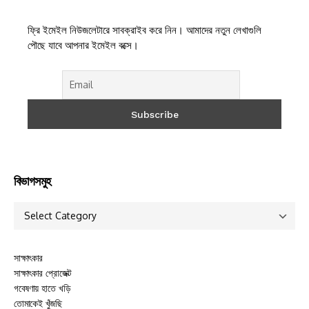
ফ্রি ইমেইল নিউজলেটারে সাবক্রাইব করে নিন। আমাদের নতুন লেখাগুলি
পৌছে যাবে আপনার ইমেইল বক্সে।
বিভাগসমুহ
সাক্ষাৎকার
সাক্ষাৎকার প্রোজেক্ট
গবেষণায় হাতে খড়ি
তোমাকেই খুঁজছি