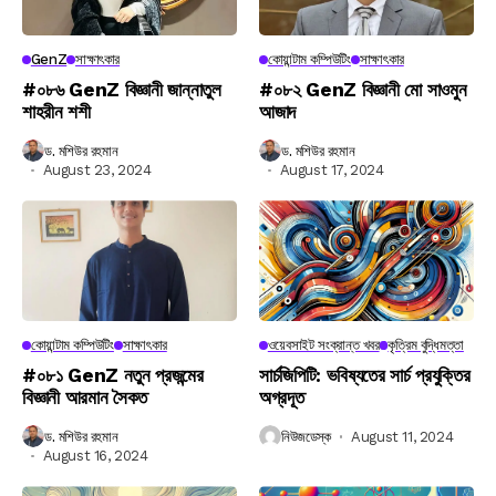
GenZ
সাক্ষাৎকার
কোয়ান্টাম কম্পিউটিং
সাক্ষাৎকার
#০৮৬ GenZ বিজ্ঞানী জান্নাতুল
#০৮২ GenZ বিজ্ঞানী মো সাওমুন
শাহরীন শশী
আজাদ
ড. মশিউর রহমান
ড. মশিউর রহমান
August 23, 2024
August 17, 2024
কোয়ান্টাম কম্পিউটিং
সাক্ষাৎকার
ওয়েবসাইট সংক্রান্ত খবর
কৃত্রিম বুদ্ধিমত্তা
#০৮১ GenZ নতুন প্রজন্মের
সার্চজিপিটি: ভবিষ্যতের সার্চ প্রযুক্তির
বিজ্ঞানী আরমান সৈকত
অগ্রদূত
ড. মশিউর রহমান
নিউজডেস্ক
August 11, 2024
August 16, 2024