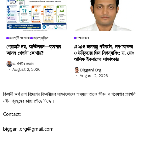
অন্তর্দৃষ্টি আলাপন
তথ্যপ্রযুক্তি
সাক্ষাৎকার
প্রোডাক্ট নয়, আউটকাম—ব্যবসার
#২৫৪ জলবায়ু পরিবর্তন, লবণাক্ততা
আসল খেলাটা কোথায়?
ও উদ্ভিদের জিন সিগন্যালিং: ড. মোঃ
আসিফ ইকবালের সাক্ষাৎকার
ড. মশিউর রহমান
August 2, 2026
Biggani Org
August 2, 2026
বিজ্ঞানী অর্গ দেশ বিদেশের বিজ্ঞানীদের সাক্ষাৎকারের মাধ্যমে তাদের জীবন ও গবেষণার গল্পগুলি
নবীন প্রজন্মের কাছে পৌছে দিচ্ছে।
Contact:
biggani.org@gmail.com