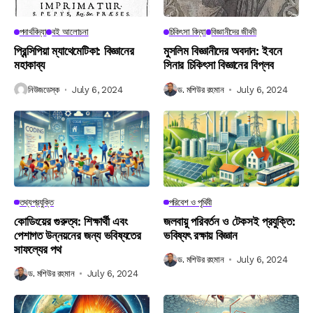
পদার্থবিদ্যা
বই আলোচনা
চিকিৎসা বিদ্যা
বিজ্ঞানীদের জীবনী
প্রিন্সিপিয়া ম্যাথেমেটিকা: বিজ্ঞানের
মুসলিম বিজ্ঞানীদের অবদান: ইবনে
মহাকাব্য
সিনার চিকিৎসা বিজ্ঞানের বিপ্লব
নিউজডেস্ক
July 6, 2024
ড. মশিউর রহমান
July 6, 2024
তথ্যপ্রযুক্তি
পরিবেশ ও পৃথিবী
কোডিংয়ের গুরুত্ব: শিক্ষার্থী এবং
জলবায়ু পরিবর্তন ও টেকসই প্রযুক্তি:
পেশাগত উন্নয়নের জন্য ভবিষ্যতের
ভবিষ্যৎ রক্ষায় বিজ্ঞান
সাফল্যের পথ
ড. মশিউর রহমান
July 6, 2024
ড. মশিউর রহমান
July 6, 2024