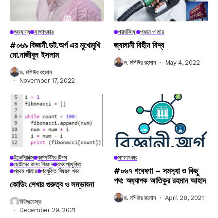
অন্যান্য
সাক্ষাৎকার
পদার্থবিদ্যা
প্রথম পাতায়
#০৬৯ বিজ্ঞানী.ডট.অর্গ এর মুখোমুখি
জ্বালানী বিহীন বিশ্ব
মো.নাজীবুল ইসলাম
ড. মশিউর রহমান
May 4, 2022
ড. মশিউর রহমান
November 17, 2022
ইলেক্ট্রনিক্স
কম্পিউটার টিপস
সাক্ষাৎকার
ছোটদের জন্য বিজ্ঞান
তথ্যপ্রযুক্তি
#০৬৭ গবেষণা – সমস‍্যা ও কিছু
প্রথম পাতায়
প্রযুক্তি বিষয়ক খবর
পথ: অধ‍্যাপক আতিকুর রহমান আহাদ
কোডিং শেখার গুরুত্ব ও সম্ভাবনা
ড. মশিউর রহমান
April 28, 2021
নিউজডেস্ক
December 29, 2021