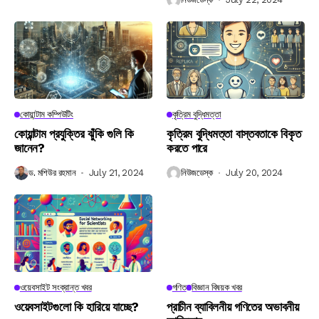
কোয়ান্টাম কম্পিউটিং
কৃত্রিম বুদ্ধিমত্তা
কোয়ান্টাম প্রযুক্তির ঝুঁকি গুলি কি
কৃত্রিম বুদ্ধিমত্তা বাস্তবতাকে বিকৃত
জানেন?
করতে পারে
ড. মশিউর রহমান
July 21, 2024
নিউজডেস্ক
July 20, 2024
ওয়েবসাইট সংক্রান্ত খবর
গণিত
বিজ্ঞান বিষয়ক খবর
ওয়েবসাইটগুলো কি হারিয়ে যাচ্ছে?
প্রাচীন ব্যাবিলনীয় গণিতের অভাবনীয়