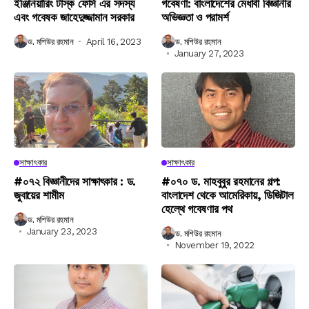
ইঞ্জিনিয়ারিং টাস্ক ফোর্স এর সদস্য
গবেষণা: বাংলাদেশের মেধাবী বিজ্ঞানীর
এবং গবেষক জাহেদুজ্জামান সরকার
অভিজ্ঞতা ও পরামর্শ
ড. মশিউর রহমান
April 16, 2023
ড. মশিউর রহমান
January 27, 2023
সাক্ষাৎকার
সাক্ষাৎকার
#০৭২ বিজ্ঞানীদের সাক্ষাৎকার : ড.
#০৭০ ড. মাহবুবুর রহমানের গল্প:
জুবায়ের শামীম
বাংলাদেশ থেকে আমেরিকায়, ডিজিটাল
হেল্থে গবেষণার পথ
ড. মশিউর রহমান
January 23, 2023
ড. মশিউর রহমান
November 19, 2022