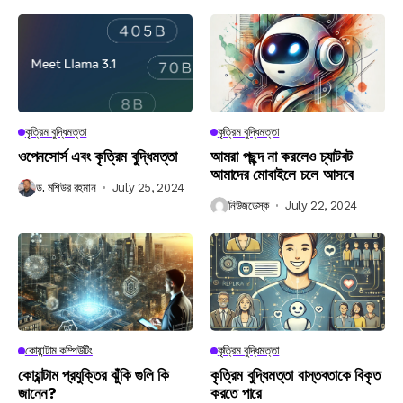
কৃত্রিম বুদ্ধিমত্তা
কৃত্রিম বুদ্ধিমত্তা
ওপেনসোর্স এবং কৃত্রিম বুদ্ধিমত্তা
আমরা পছন্দ না করলেও চ্যাটবট
আমাদের মোবাইলে চলে আসবে
ড. মশিউর রহমান
July 25, 2024
নিউজডেস্ক
July 22, 2024
কোয়ান্টাম কম্পিউটিং
কৃত্রিম বুদ্ধিমত্তা
কোয়ান্টাম প্রযুক্তির ঝুঁকি গুলি কি
কৃত্রিম বুদ্ধিমত্তা বাস্তবতাকে বিকৃত
জানেন?
করতে পারে