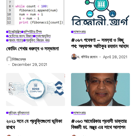
ইলেক্ট্রনিক্স
কম্পিউটার টিপস
সাক্ষাৎকার
ছোটদের জন্য বিজ্ঞান
তথ্যপ্রযুক্তি
#০৬৭ গবেষণা – সমস‍্যা ও কিছু
প্রথম পাতায়
প্রযুক্তি বিষয়ক খবর
পথ: অধ‍্যাপক আতিকুর রহমান আহাদ
কোডিং শেখার গুরুত্ব ও সম্ভাবনা
ড. মশিউর রহমান
April 28, 2021
নিউজডেস্ক
December 29, 2021
কৃত্রিম বুদ্ধিমত্তা
সাক্ষাৎকার
২০২১ সনে যে প্রযুক্তিগুলো ভূমিকা
#০৬৩ আমেরিকায় প্রবাসী ডাক্তার
রাখবে
বিজ্ঞানী ডা. মঞ্জুর এর সাথে আলাপন