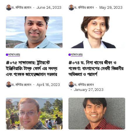
ড. মশিউর রহমান
June 24, 2023
ড. মশিউর রহমান
May 29, 2023
সাক্ষাৎকার
সাক্ষাৎকার
#০৭৫ সাক্ষাতকার: ইন্টারনেট
#০৭৪ ড. নিসা খানের জীবন ও
ইঞ্জিনিয়ারিং টাস্ক ফোর্স এর সদস্য
গবেষণা: বাংলাদেশের মেধাবী বিজ্ঞানীর
এবং গবেষক জাহেদুজ্জামান সরকার
অভিজ্ঞতা ও পরামর্শ
ড. মশিউর রহমান
April 16, 2023
ড. মশিউর রহমান
January 27, 2023