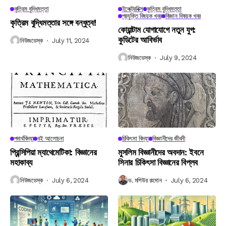
কৃত্রিম বুদ্ধিমত্তা
ইলেক্ট্রনিক্স
কৃত্রিম বুদ্ধিমত্তা
প্রযুক্তি বিষয়ক খবর
বিজ্ঞান বিষয়ক খবর
কৃত্রিম বুদ্ধিমত্তার সঙ্গে বন্ধুত্ব!
কোয়ান্টাম যোগাযোগে নতুন যুগ:
কুডিটের আবির্ভাব
নিউজডেস্ক
July 11, 2024
নিউজডেস্ক
July 9, 2024
পদার্থবিদ্যা
বই আলোচনা
চিকিৎসা বিদ্যা
বিজ্ঞানীদের জীবনী
প্রিন্সিপিয়া ম্যাথেমেটিকা: বিজ্ঞানের
মুসলিম বিজ্ঞানীদের অবদান: ইবনে
মহাকাব্য
সিনার চিকিৎসা বিজ্ঞানের বিপ্লব
নিউজডেস্ক
July 6, 2024
ড. মশিউর রহমান
July 6, 2024