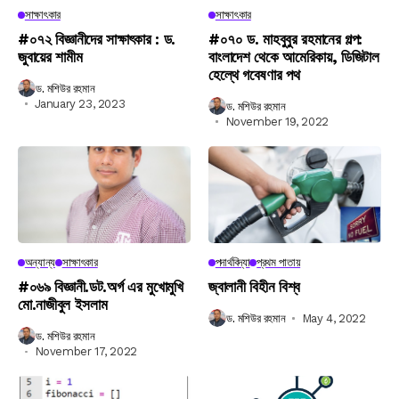
সাক্ষাৎকার
সাক্ষাৎকার
#০৭২ বিজ্ঞানীদের সাক্ষাৎকার : ড.
#০৭০ ড. মাহবুবুর রহমানের গল্প:
জুবায়ের শামীম
বাংলাদেশ থেকে আমেরিকায়, ডিজিটাল
হেল্থে গবেষণার পথ
ড. মশিউর রহমান
January 23, 2023
ড. মশিউর রহমান
November 19, 2022
অন্যান্য
সাক্ষাৎকার
পদার্থবিদ্যা
প্রথম পাতায়
#০৬৯ বিজ্ঞানী.ডট.অর্গ এর মুখোমুখি
জ্বালানী বিহীন বিশ্ব
মো.নাজীবুল ইসলাম
ড. মশিউর রহমান
May 4, 2022
ড. মশিউর রহমান
November 17, 2022