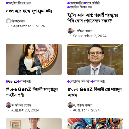
প্রযুক্তি বিষয়ক খবর
তথ্যপ্রযুক্তি
পণ্য পরিচিতি
প্রযুক্তি বিষয়ক খবর
সফল হতে যাচ্ছে সুপারকন্ডাকটর
ইন্টেল বনাম আর্ম: পরবর্তী প্রজন্মের
পিসি কোন প্রোসেসরে চলবে?
নিউজডেস্ক
September 3, 2024
ড. মশিউর রহমান
September 2, 2024
GenZ
সাক্ষাৎকার
কোয়ান্টাম কম্পিউটিং
সাক্ষাৎকার
#০৮৬ GenZ বিজ্ঞানী জান্নাতুল
#০৮২ GenZ বিজ্ঞানী মো সাওমুন
শাহরীন শশী
আজাদ
ড. মশিউর রহমান
ড. মশিউর রহমান
August 23, 2024
August 17, 2024