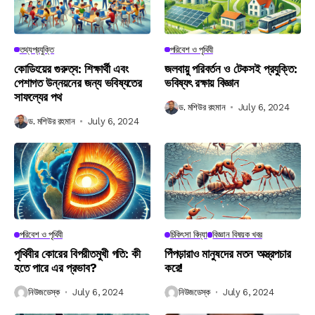
তথ্যপ্রযুক্তি
পরিবেশ ও পৃথিবী
কোডিংয়ের গুরুত্ব: শিক্ষার্থী এবং
জলবায়ু পরিবর্তন ও টেকসই প্রযুক্তি:
পেশাগত উন্নয়নের জন্য ভবিষ্যতের
ভবিষ্যৎ রক্ষায় বিজ্ঞান
সাফল্যের পথ
ড. মশিউর রহমান
July 6, 2024
ড. মশিউর রহমান
July 6, 2024
পরিবেশ ও পৃথিবী
চিকিৎসা বিদ্যা
বিজ্ঞান বিষয়ক খবর
পৃথিবীর কোরের বিপরীতমুখী গতি: কী
পিঁপড়ারাও মানুষদের মতন অস্ত্রপচার
হতে পারে এর প্রভাব?
করে!
নিউজডেস্ক
July 6, 2024
নিউজডেস্ক
July 6, 2024