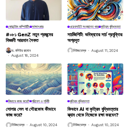
কোয়ান্টাম কম্পিউটিং
সাক্ষাৎকার
ওয়েবসাইট সংক্রান্ত খবর
কৃত্রিম বুদ্ধিমত্তা
#০৮১ GenZ নতুন প্রজন্মের
সার্চজিপিটি: ভবিষ্যতের সার্চ প্রযুক্তির
বিজ্ঞানী আরমান সৈকত
অগ্রদূত
ড. মশিউর রহমান
নিউজডেস্ক
August 11, 2024
August 16, 2024
কিভাবে কাজ করে?
পরিবেশ ও পৃথিবী
কৃত্রিম বুদ্ধিমত্তা
সোলার সেল বা সৌরকোষ কীভাবে
কিভাবে AI বা কৃত্রিম বুদ্ধিমত্তার
কাজ করে?
স্ক্যাম থেকে নিজেকে রক্ষা করবেন?
নিউজডেস্ক
August 10, 2024
নিউজডেস্ক
August 10, 2024