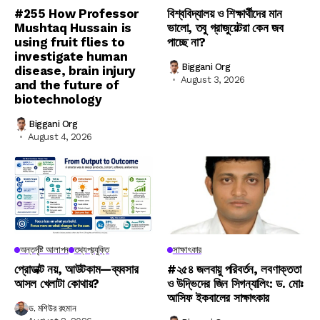
#255 How Professor
বিশ্ববিদ্যালয় ও শিক্ষার্থীদের মান
Mushtaq Hussain is
ভালো, তবু গ্রাজুয়েটরা কেন জব
using fruit flies to
পাচ্ছে না?
investigate human
Biggani Org
disease, brain injury
August 3, 2026
and the future of
biotechnology
Biggani Org
August 4, 2026
অন্তর্দৃষ্টি আলাপন
তথ্যপ্রযুক্তি
সাক্ষাৎকার
প্রোডাক্ট নয়, আউটকাম—ব্যবসার
#২৫৪ জলবায়ু পরিবর্তন, লবণাক্ততা
আসল খেলাটা কোথায়?
ও উদ্ভিদের জিন সিগন্যালিং: ড. মোঃ
আসিফ ইকবালের সাক্ষাৎকার
ড. মশিউর রহমান