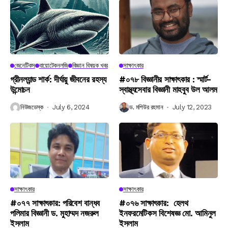
জেনেটিকস
বায়োটেকনলজি
বিজ্ঞান বিষয়ক খবর
সাক্ষাৎকার
গ্রীনল্যান্ড শার্ক: দীর্ঘায়ু জীবনের রহস্য
#০৭৮ বিজ্ঞানীর সাক্ষাৎকার : স্মার্ট-
উন্মোচন
স্বাস্থ্যসেবার বিজ্ঞানী মাহবুব উল আলম
নিউজডেস্ক
July 6, 2024
ড. মশিউর রহমান
July 12, 2023
সাক্ষাৎকার
সাক্ষাৎকার
#০৭৭ সাক্ষাৎকার: পরিবেশ বান্ধব
#০৭৬ সাক্ষাৎকার: হেলথ
পলিমার বিজ্ঞানী ড. মুহাম্মদ নজরুল
ইনফরমেটিকস বিশেষজ্ঞ মো. আমিনুল
ইসলাম
ইসলাম