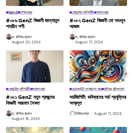
GenZ
সাক্ষাৎকার
কোয়ান্টাম কম্পিউটিং
সাক্ষাৎকার
#০৮৬ GenZ বিজ্ঞানী জান্নাতুল
#০৮২ GenZ বিজ্ঞানী মো সাওমুন
শাহরীন শশী
আজাদ
ড. মশিউর রহমান
ড. মশিউর রহমান
August 23, 2024
August 17, 2024
কোয়ান্টাম কম্পিউটিং
সাক্ষাৎকার
ওয়েবসাইট সংক্রান্ত খবর
কৃত্রিম বুদ্ধিমত্তা
#০৮১ GenZ নতুন প্রজন্মের
সার্চজিপিটি: ভবিষ্যতের সার্চ প্রযুক্তির
বিজ্ঞানী আরমান সৈকত
অগ্রদূত
ড. মশিউর রহমান
নিউজডেস্ক
August 11, 2024
August 16, 2024