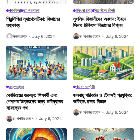
পদার্থবিদ্যা
বই আলোচনা
চিকিৎসা বিদ্যা
বিজ্ঞানীদের জীবনী
প্রিন্সিপিয়া ম্যাথেমেটিকা: বিজ্ঞানের
মুসলিম বিজ্ঞানীদের অবদান: ইবনে
মহাকাব্য
সিনার চিকিৎসা বিজ্ঞানের বিপ্লব
নিউজডেস্ক
July 6, 2024
ড. মশিউর রহমান
July 6, 2024
তথ্যপ্রযুক্তি
পরিবেশ ও পৃথিবী
কোডিংয়ের গুরুত্ব: শিক্ষার্থী এবং
জলবায়ু পরিবর্তন ও টেকসই প্রযুক্তি:
পেশাগত উন্নয়নের জন্য ভবিষ্যতের
ভবিষ্যৎ রক্ষায় বিজ্ঞান
সাফল্যের পথ
ড. মশিউর রহমান
July 6, 2024
ড. মশিউর রহমান
July 6, 2024