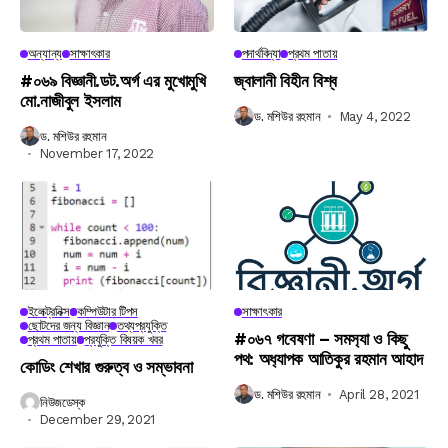
অন্যান্য
সাক্ষাৎকার
পদার্থবিদ্যা
প্রথম পাতায়
#০৬৯ বিজ্ঞানী.ডট.অর্গ এর মুখোমুখি
জ্বালানী বিহীন বিশ্ব
মো.নাজীবুল ইসলাম
ড. মশিউর রহমান
May 4, 2022
ড. মশিউর রহমান
November 17, 2022
ইলেক্ট্রনিক্স
কম্পিউটার টিপস
সাক্ষাৎকার
ছোটদের জন্য বিজ্ঞান
তথ্যপ্রযুক্তি
#০৬৭ গবেষণা – সমস‍্যা ও কিছু
প্রথম পাতায়
প্রযুক্তি বিষয়ক খবর
পথ: অধ‍্যাপক আতিকুর রহমান আহাদ
কোডিং শেখার গুরুত্ব ও সম্ভাবনা
ড. মশিউর রহমান
April 28, 2021
নিউজডেস্ক
December 29, 2021