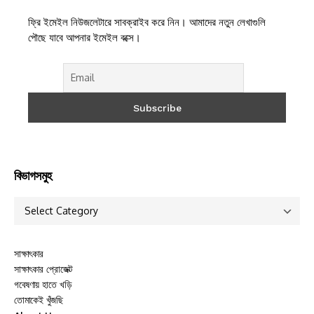
ফ্রি ইমেইল নিউজলেটারে সাবক্রাইব করে নিন। আমাদের নতুন লেখাগুলি
পৌছে যাবে আপনার ইমেইল বক্সে।
বিভাগসমুহ
সাক্ষাৎকার
সাক্ষাৎকার প্রোজেক্ট
গবেষণায় হাতে খড়ি
তোমাকেই খুঁজছি