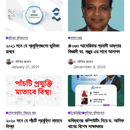
কৃত্রিম বুদ্ধিমত্তা
সাক্ষাৎকার
২০২১ সনে যে প্রযুক্তিগুলো ভূমিকা
#০৬৩ আমেরিকায় প্রবাসী ডাক্তার
রাখবে
বিজ্ঞানী ডা. মঞ্জুর এর সাথে আলাপন
ড. মশিউর রহমান
ড. মশিউর রহমান
January 21, 2021
December 9, 2020
তথ্যপ্রযুক্তি বিষয়ক খবর
ইলেক্ট্রনিক্স
কৃত্রিম বুদ্ধিমত্তা
২০২০ সনে যে পাঁচটি প্রযুক্তি মাতাবে
ভবিষ্যতের কম্পিউটিং নিয়ে ড. আসিফ
বিশ্ব!
খানের বিশেষ সাক্ষাৎকার