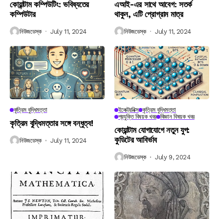
কোয়ান্টাম কম্পিউটিং: ভবিষ্যতের
এআই-এর সাথে আবেগ: সতর্ক
কম্পিউটার
থাকুন, এটি প্রোগ্রাম মাত্র
নিউজডেস্ক
July 11, 2024
নিউজডেস্ক
July 11, 2024
কৃত্রিম বুদ্ধিমত্তা
ইলেক্ট্রনিক্স
কৃত্রিম বুদ্ধিমত্তা
প্রযুক্তি বিষয়ক খবর
বিজ্ঞান বিষয়ক খবর
কৃত্রিম বুদ্ধিমত্তার সঙ্গে বন্ধুত্ব!
কোয়ান্টাম যোগাযোগে নতুন যুগ:
কুডিটের আবির্ভাব
নিউজডেস্ক
July 11, 2024
নিউজডেস্ক
July 9, 2024