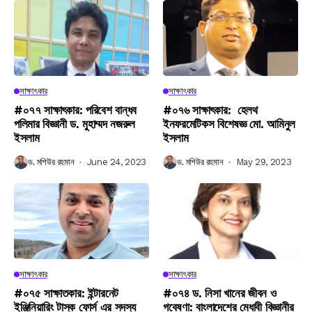
সাক্ষাৎকার
সাক্ষাৎকার
#০৭৭ সাক্ষাৎকার: পরিবেশ বান্ধব
#০৭৬ সাক্ষাৎকার: হেলথ
পলিমার বিজ্ঞানী ড. মুহাম্মদ নজরুল
ইনফরমেটিকস বিশেষজ্ঞ মো. আমিনুল
ইসলাম
ইসলাম
ড. মশিউর রহমান
June 24, 2023
ড. মশিউর রহমান
May 29, 2023
সাক্ষাৎকার
সাক্ষাৎকার
#০৭৫ সাক্ষাতকার: ইন্টারনেট
#০৭৪ ড. নিসা খানের জীবন ও
ইঞ্জিনিয়ারিং টাস্ক ফোর্স এর সদস্য
গবেষণা: বাংলাদেশের মেধাবী বিজ্ঞানীর