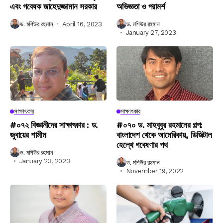
এবং গবেষক জাহেদুজ্জামান সরকার
অভিজ্ঞতা ও পরামর্শ
ড. মশিউর রহমান
April 16, 2023
ড. মশিউর রহমান
January 27, 2023
সাক্ষাৎকার
সাক্ষাৎকার
#০৭২ বিজ্ঞানীদের সাক্ষাৎকার : ড.
#০৭০ ড. মাহবুবুর রহমানের গল্প:
জুবায়ের শামীম
বাংলাদেশ থেকে আমেরিকায়, ডিজিটাল
হেল্থে গবেষণার পথ
ড. মশিউর রহমান
January 23, 2023
ড. মশিউর রহমান
November 19, 2022