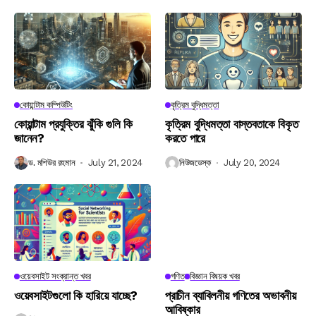
কোয়ান্টাম কম্পিউটিং
কৃত্রিম বুদ্ধিমত্তা
কোয়ান্টাম প্রযুক্তির ঝুঁকি গুলি কি
কৃত্রিম বুদ্ধিমত্তা বাস্তবতাকে বিকৃত
জানেন?
করতে পারে
ড. মশিউর রহমান
July 21, 2024
নিউজডেস্ক
July 20, 2024
ওয়েবসাইট সংক্রান্ত খবর
গণিত
বিজ্ঞান বিষয়ক খবর
ওয়েবসাইটগুলো কি হারিয়ে যাচ্ছে?
প্রাচীন ব্যাবিলনীয় গণিতের অভাবনীয়
আবিষ্কার