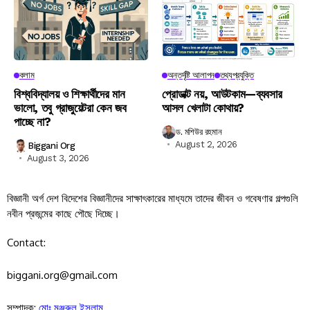
কলাম
অন্তর্দৃষ্টি আলাপন
তথ্যপ্রযুক্তি
বিশ্ববিদ্যালয় ও শিক্ষার্থীদের মান
প্রোডাক্ট নয়, আউটকাম—ব্যবসার
ভালো, তবু গ্রাজুয়েটরা কেন জব
আসল খেলাটা কোথায়?
পাচ্ছে না?
ড. মশিউর রহমান
August 2, 2026
Biggani Org
August 3, 2026
বিজ্ঞানী অর্গ দেশ বিদেশের বিজ্ঞানীদের সাক্ষাৎকারের মাধ্যমে তাদের জীবন ও গবেষণার গল্পগুলি
নবীন প্রজন্মের কাছে পৌছে দিচ্ছে।
Contact:
biggani.org@gmail.com
সম্পাদক:
মোঃ মঞ্জুরুল ইসলাম