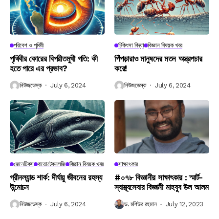
পরিবেশ ও পৃথিবী
চিকিৎসা বিদ্যা
বিজ্ঞান বিষয়ক খবর
পৃথিবীর কোরের বিপরীতমুখী গতি: কী
পিঁপড়ারাও মানুষদের মতন অস্ত্রপচার
হতে পারে এর প্রভাব?
করে!
নিউজডেস্ক
July 6, 2024
নিউজডেস্ক
July 6, 2024
জেনেটিকস
বায়োটেকনলজি
বিজ্ঞান বিষয়ক খবর
সাক্ষাৎকার
গ্রীনল্যান্ড শার্ক: দীর্ঘায়ু জীবনের রহস্য
#০৭৮ বিজ্ঞানীর সাক্ষাৎকার : স্মার্ট-
উন্মোচন
স্বাস্থ্যসেবার বিজ্ঞানী মাহবুব উল আলম
নিউজডেস্ক
July 6, 2024
ড. মশিউর রহমান
July 12, 2023