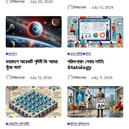
নিউজডেস্ক
July 20, 2024
নিউজডেস্ক
July 13, 2024
মহাকাশ
ওয়েব রিভিউ
গণিত
মহাকাশে আরেকটি পৃথিবী কি আমরা
পরিসংখ্যান শেখার সাইট:
খুঁজে পাব?
Statology
নিউজডেস্ক
July 12, 2024
নিউজডেস্ক
July 11, 2024
কোয়ান্টাম কম্পিউটিং
কৃত্রিম বুদ্ধিমত্তা