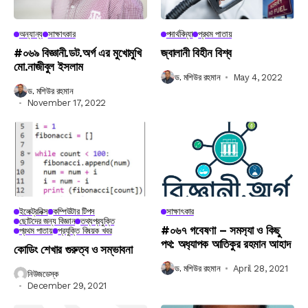
অন্যান্য
সাক্ষাৎকার
পদার্থবিদ্যা
প্রথম পাতায়
#০৬৯ বিজ্ঞানী.ডট.অর্গ এর মুখোমুখি
জ্বালানী বিহীন বিশ্ব
মো.নাজীবুল ইসলাম
ড. মশিউর রহমান
May 4, 2022
ড. মশিউর রহমান
November 17, 2022
ইলেক্ট্রনিক্স
কম্পিউটার টিপস
সাক্ষাৎকার
ছোটদের জন্য বিজ্ঞান
তথ্যপ্রযুক্তি
#০৬৭ গবেষণা – সমস‍্যা ও কিছু
প্রথম পাতায়
প্রযুক্তি বিষয়ক খবর
পথ: অধ‍্যাপক আতিকুর রহমান আহাদ
কোডিং শেখার গুরুত্ব ও সম্ভাবনা
ড. মশিউর রহমান
April 28, 2021
নিউজডেস্ক
December 29, 2021