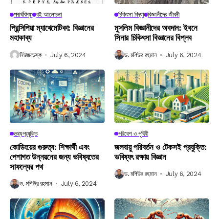
পদার্থবিদ্যা
বই আলোচনা
চিকিৎসা বিদ্যা
বিজ্ঞানীদের জীবনী
প্রিন্সিপিয়া ম্যাথেমেটিকা: বিজ্ঞানের
মুসলিম বিজ্ঞানীদের অবদান: ইবনে
মহাকাব্য
সিনার চিকিৎসা বিজ্ঞানের বিপ্লব
নিউজডেস্ক
July 6, 2024
ড. মশিউর রহমান
July 6, 2024
তথ্যপ্রযুক্তি
পরিবেশ ও পৃথিবী
কোডিংয়ের গুরুত্ব: শিক্ষার্থী এবং
জলবায়ু পরিবর্তন ও টেকসই প্রযুক্তি:
পেশাগত উন্নয়নের জন্য ভবিষ্যতের
ভবিষ্যৎ রক্ষায় বিজ্ঞান
সাফল্যের পথ
ড. মশিউর রহমান
July 6, 2024
ড. মশিউর রহমান
July 6, 2024