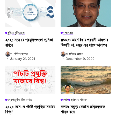
কৃত্রিম বুদ্ধিমত্তা
সাক্ষাৎকার
২০২১ সনে যে প্রযুক্তিগুলো ভূমিকা
#০৬৩ আমেরিকায় প্রবাসী ডাক্তার
রাখবে
বিজ্ঞানী ডা. মঞ্জুর এর সাথে আলাপন
ড. মশিউর রহমান
ড. মশিউর রহমান
January 21, 2021
December 9, 2020
তথ্যপ্রযুক্তি বিষয়ক খবর
কলাম
স্বাস্থ্য ও পরিবেশ
২০২০ সনে যে পাঁচটি প্রযুক্তি মাতাবে
কলামঃ সমুদ্র যেভাবে মস্তিষ্ককে
বিশ্ব!
শান্ত করে