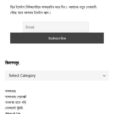
ফ্রি ইমেইল নিউজলেটারে সাবক্রাইব করে নিন। আমাদের নতুন লেখাগুলি
পৌছে যাবে আপনার ইমেইল বক্সে।
বিভাগসমুহ
সাক্ষাৎকার
সাক্ষাৎকার প্রোজেক্ট
গবেষণায় হাতে খড়ি
তোমাকেই খুঁজছি
About Us