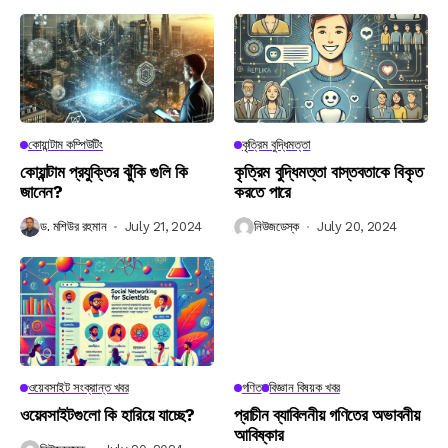
কোয়ান্টাম কম্পিউটিং
কৃত্রিম বুদ্ধিমত্তা
কোয়ান্টাম প্রযুক্তির ঝুঁকি গুলি কি
কৃত্রিম বুদ্ধিমত্তা বাস্তবতাকে বিকৃত
জানেন?
করতে পারে
ড. মশিউর রহমান
July 21, 2024
নিউজডেস্ক
July 20, 2024
ওয়েবসাইট সংক্রান্ত খবর
গণিত
বিজ্ঞান বিষয়ক খবর
ওয়েবসাইটগুলো কি হারিয়ে যাচ্ছে?
প্রাচীন ব্যাবিলনীয় গণিতের অভাবনীয়
আবিষ্কার