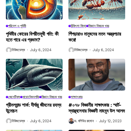
পরিবেশ ও পৃথিবী
চিকিৎসা বিদ্যা
বিজ্ঞান বিষয়ক খবর
পৃথিবীর কোরের বিপরীতমুখী গতি: কী
পিঁপড়ারাও মানুষদের মতন অস্ত্রপচার
হতে পারে এর প্রভাব?
করে!
নিউজডেস্ক
July 6, 2024
নিউজডেস্ক
July 6, 2024
জেনেটিকস
বায়োটেকনলজি
বিজ্ঞান বিষয়ক খবর
সাক্ষাৎকার
গ্রীনল্যান্ড শার্ক: দীর্ঘায়ু জীবনের রহস্য
#০৭৮ বিজ্ঞানীর সাক্ষাৎকার : স্মার্ট-
উন্মোচন
স্বাস্থ্যসেবার বিজ্ঞানী মাহবুব উল আলম
নিউজডেস্ক
July 6, 2024
ড. মশিউর রহমান
July 12, 2023