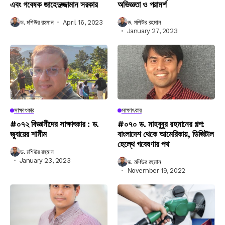
এবং গবেষক জাহেদুজ্জামান সরকার
অভিজ্ঞতা ও পরামর্শ
ড. মশিউর রহমান
April 16, 2023
ড. মশিউর রহমান
January 27, 2023
সাক্ষাৎকার
সাক্ষাৎকার
#০৭২ বিজ্ঞানীদের সাক্ষাৎকার : ড.
#০৭০ ড. মাহবুবুর রহমানের গল্প:
জুবায়ের শামীম
বাংলাদেশ থেকে আমেরিকায়, ডিজিটাল
হেল্থে গবেষণার পথ
ড. মশিউর রহমান
January 23, 2023
ড. মশিউর রহমান
November 19, 2022