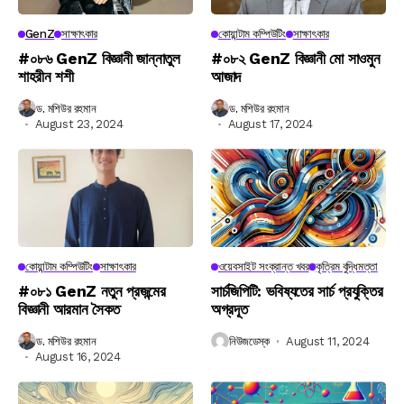
GenZ
সাক্ষাৎকার
কোয়ান্টাম কম্পিউটিং
সাক্ষাৎকার
#০৮৬ GenZ বিজ্ঞানী জান্নাতুল
#০৮২ GenZ বিজ্ঞানী মো সাওমুন
শাহরীন শশী
আজাদ
ড. মশিউর রহমান
ড. মশিউর রহমান
August 23, 2024
August 17, 2024
কোয়ান্টাম কম্পিউটিং
সাক্ষাৎকার
ওয়েবসাইট সংক্রান্ত খবর
কৃত্রিম বুদ্ধিমত্তা
#০৮১ GenZ নতুন প্রজন্মের
সার্চজিপিটি: ভবিষ্যতের সার্চ প্রযুক্তির
বিজ্ঞানী আরমান সৈকত
অগ্রদূত
ড. মশিউর রহমান
নিউজডেস্ক
August 11, 2024
August 16, 2024