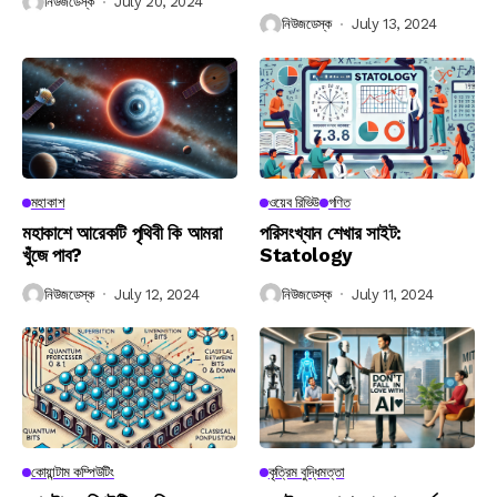
নিউজডেস্ক
July 20, 2024
নিউজডেস্ক
July 13, 2024
মহাকাশ
ওয়েব রিভিউ
গণিত
মহাকাশে আরেকটি পৃথিবী কি আমরা
পরিসংখ্যান শেখার সাইট:
খুঁজে পাব?
Statology
নিউজডেস্ক
July 12, 2024
নিউজডেস্ক
July 11, 2024
কোয়ান্টাম কম্পিউটিং
কৃত্রিম বুদ্ধিমত্তা