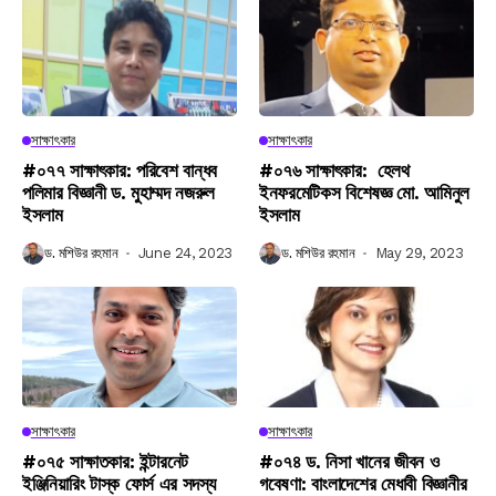
সাক্ষাৎকার
সাক্ষাৎকার
#০৭৭ সাক্ষাৎকার: পরিবেশ বান্ধব
#০৭৬ সাক্ষাৎকার: হেলথ
পলিমার বিজ্ঞানী ড. মুহাম্মদ নজরুল
ইনফরমেটিকস বিশেষজ্ঞ মো. আমিনুল
ইসলাম
ইসলাম
ড. মশিউর রহমান
June 24, 2023
ড. মশিউর রহমান
May 29, 2023
সাক্ষাৎকার
সাক্ষাৎকার
#০৭৫ সাক্ষাতকার: ইন্টারনেট
#০৭৪ ড. নিসা খানের জীবন ও
ইঞ্জিনিয়ারিং টাস্ক ফোর্স এর সদস্য
গবেষণা: বাংলাদেশের মেধাবী বিজ্ঞানীর