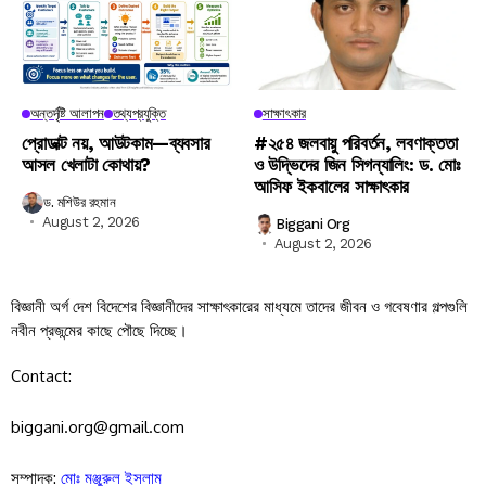
অন্তর্দৃষ্টি আলাপন
তথ্যপ্রযুক্তি
সাক্ষাৎকার
প্রোডাক্ট নয়, আউটকাম—ব্যবসার
#২৫৪ জলবায়ু পরিবর্তন, লবণাক্ততা
আসল খেলাটা কোথায়?
ও উদ্ভিদের জিন সিগন্যালিং: ড. মোঃ
আসিফ ইকবালের সাক্ষাৎকার
ড. মশিউর রহমান
August 2, 2026
Biggani Org
August 2, 2026
বিজ্ঞানী অর্গ দেশ বিদেশের বিজ্ঞানীদের সাক্ষাৎকারের মাধ্যমে তাদের জীবন ও গবেষণার গল্পগুলি
নবীন প্রজন্মের কাছে পৌছে দিচ্ছে।
Contact:
biggani.org@gmail.com
সম্পাদক:
মোঃ মঞ্জুরুল ইসলাম