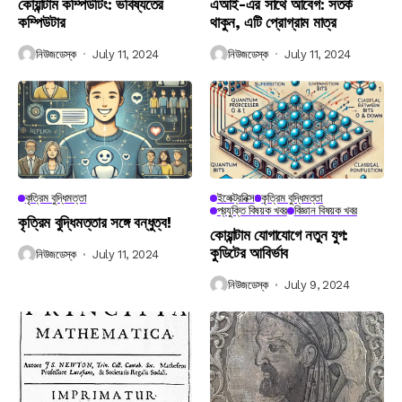
কোয়ান্টাম কম্পিউটিং: ভবিষ্যতের
এআই-এর সাথে আবেগ: সতর্ক
কম্পিউটার
থাকুন, এটি প্রোগ্রাম মাত্র
নিউজডেস্ক
July 11, 2024
নিউজডেস্ক
July 11, 2024
কৃত্রিম বুদ্ধিমত্তা
ইলেক্ট্রনিক্স
কৃত্রিম বুদ্ধিমত্তা
প্রযুক্তি বিষয়ক খবর
বিজ্ঞান বিষয়ক খবর
কৃত্রিম বুদ্ধিমত্তার সঙ্গে বন্ধুত্ব!
কোয়ান্টাম যোগাযোগে নতুন যুগ:
কুডিটের আবির্ভাব
নিউজডেস্ক
July 11, 2024
নিউজডেস্ক
July 9, 2024