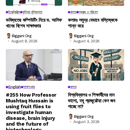
ইলেক্ট্রনিক্স
কৃত্রিম বুদ্ধিমত্তা
কলাম
স্বাস্থ্য ও পরিবেশ
ভবিষ্যতের কম্পিউটিং নিয়ে ড. আসিফ
কলামঃ সমুদ্র যেভাবে মস্তিষ্ককে
খানের বিশেষ সাক্ষাৎকার
শান্ত করে
Biggani Org
Biggani Org
August 8, 2026
August 4, 2026
English
সাক্ষাৎকার
কলাম
#255 How Professor
বিশ্ববিদ্যালয় ও শিক্ষার্থীদের মান
Mushtaq Hussain is
ভালো, তবু গ্রাজুয়েটরা কেন জব
using fruit flies to
পাচ্ছে না?
investigate human
Biggani Org
disease, brain injury
August 3, 2026
and the future of
biotechnology