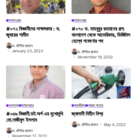
সাক্ষাৎকার
সাক্ষাৎকার
#০৭২ বিজ্ঞানীদের সাক্ষাৎকার : ড.
#০৭০ ড. মাহবুবুর রহমানের গল্প:
জুবায়ের শামীম
বাংলাদেশ থেকে আমেরিকায়, ডিজিটাল
হেল্থে গবেষণার পথ
ড. মশিউর রহমান
January 23, 2023
ড. মশিউর রহমান
November 19, 2022
অন্যান্য
সাক্ষাৎকার
পদার্থবিদ্যা
প্রথম পাতায়
#০৬৯ বিজ্ঞানী.ডট.অর্গ এর মুখোমুখি
জ্বালানী বিহীন বিশ্ব
মো.নাজীবুল ইসলাম
ড. মশিউর রহমান
May 4, 2022
ড. মশিউর রহমান
November 17, 2022