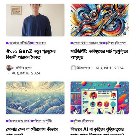
কোয়ান্টাম কম্পিউটিং
সাক্ষাৎকার
ওয়েবসাইট সংক্রান্ত খবর
কৃত্রিম বুদ্ধিমত্তা
#০৮১ GenZ নতুন প্রজন্মের
সার্চজিপিটি: ভবিষ্যতের সার্চ প্রযুক্তির
বিজ্ঞানী আরমান সৈকত
অগ্রদূত
ড. মশিউর রহমান
নিউজডেস্ক
August 11, 2024
August 16, 2024
কিভাবে কাজ করে?
পরিবেশ ও পৃথিবী
কৃত্রিম বুদ্ধিমত্তা
সোলার সেল বা সৌরকোষ কীভাবে
কিভাবে AI বা কৃত্রিম বুদ্ধিমত্তার