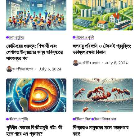
তথ্যপ্রযুক্তি
পরিবেশ ও পৃথিবী
কোডিংয়ের গুরুত্ব: শিক্ষার্থী এবং
জলবায়ু পরিবর্তন ও টেকসই প্রযুক্তি:
পেশাগত উন্নয়নের জন্য ভবিষ্যতের
ভবিষ্যৎ রক্ষায় বিজ্ঞান
সাফল্যের পথ
ড. মশিউর রহমান
July 6, 2024
ড. মশিউর রহমান
July 6, 2024
পরিবেশ ও পৃথিবী
চিকিৎসা বিদ্যা
বিজ্ঞান বিষয়ক খবর
পৃথিবীর কোরের বিপরীতমুখী গতি: কী
পিঁপড়ারাও মানুষদের মতন অস্ত্রপচার
হতে পারে এর প্রভাব?
করে!