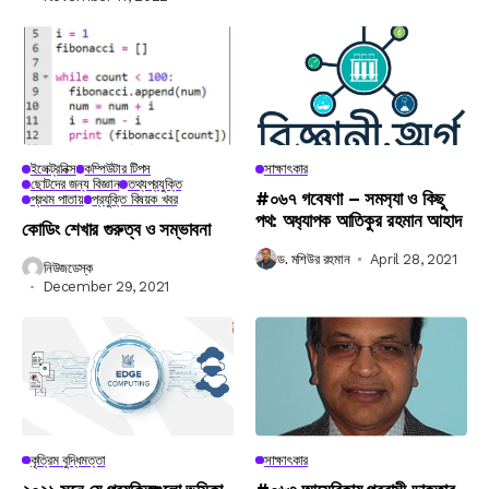
ইলেক্ট্রনিক্স
কম্পিউটার টিপস
সাক্ষাৎকার
ছোটদের জন্য বিজ্ঞান
তথ্যপ্রযুক্তি
#০৬৭ গবেষণা – সমস‍্যা ও কিছু
প্রথম পাতায়
প্রযুক্তি বিষয়ক খবর
পথ: অধ‍্যাপক আতিকুর রহমান আহাদ
কোডিং শেখার গুরুত্ব ও সম্ভাবনা
ড. মশিউর রহমান
April 28, 2021
নিউজডেস্ক
December 29, 2021
কৃত্রিম বুদ্ধিমত্তা
সাক্ষাৎকার