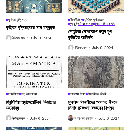
কৃত্রিম বুদ্ধিমত্তা
ইলেক্ট্রনিক্স
কৃত্রিম বুদ্ধিমত্তা
প্রযুক্তি বিষয়ক খবর
বিজ্ঞান বিষয়ক খবর
কৃত্রিম বুদ্ধিমত্তার সঙ্গে বন্ধুত্ব!
কোয়ান্টাম যোগাযোগে নতুন যুগ:
কুডিটের আবির্ভাব
নিউজডেস্ক
July 11, 2024
নিউজডেস্ক
July 9, 2024
পদার্থবিদ্যা
বই আলোচনা
চিকিৎসা বিদ্যা
বিজ্ঞানীদের জীবনী
প্রিন্সিপিয়া ম্যাথেমেটিকা: বিজ্ঞানের
মুসলিম বিজ্ঞানীদের অবদান: ইবনে
মহাকাব্য
সিনার চিকিৎসা বিজ্ঞানের বিপ্লব
নিউজডেস্ক
July 6, 2024
ড. মশিউর রহমান
July 6, 2024