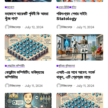
মহাকাশ
ওয়েব রিভিউ
গণিত
মহাকাশে আরেকটি পৃথিবী কি আমরা
পরিসংখ্যান শেখার সাইট:
খুঁজে পাব?
Statology
নিউজডেস্ক
July 12, 2024
নিউজডেস্ক
July 11, 2024
কোয়ান্টাম কম্পিউটিং
কৃত্রিম বুদ্ধিমত্তা
কোয়ান্টাম কম্পিউটিং: ভবিষ্যতের
এআই-এর সাথে আবেগ: সতর্ক
কম্পিউটার
থাকুন, এটি প্রোগ্রাম মাত্র
নিউজডেস্ক
July 11, 2024
নিউজডেস্ক
July 11, 2024