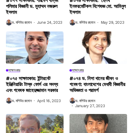
#০৭৭ সাক্ষাৎকার: পরিবেশ বান্ধব
#০৭৬ সাক্ষাৎকার: হেলথ
পলিমার বিজ্ঞানী ড. মুহাম্মদ নজরুল
ইনফরমেটিকস বিশেষজ্ঞ মো. আমিনুল
ইসলাম
ইসলাম
ড. মশিউর রহমান
June 24, 2023
ড. মশিউর রহমান
May 29, 2023
সাক্ষাৎকার
সাক্ষাৎকার
#০৭৫ সাক্ষাতকার: ইন্টারনেট
#০৭৪ ড. নিসা খানের জীবন ও
ইঞ্জিনিয়ারিং টাস্ক ফোর্স এর সদস্য
গবেষণা: বাংলাদেশের মেধাবী বিজ্ঞানীর
এবং গবেষক জাহেদুজ্জামান সরকার
অভিজ্ঞতা ও পরামর্শ
ড. মশিউর রহমান
April 16, 2023
ড. মশিউর রহমান
January 27, 2023