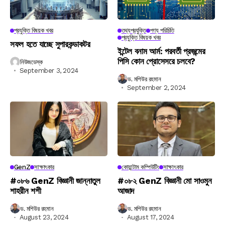
প্রযুক্তি বিষয়ক খবর
তথ্যপ্রযুক্তি
পণ্য পরিচিতি
প্রযুক্তি বিষয়ক খবর
সফল হতে যাচ্ছে সুপারকন্ডাকটর
ইন্টেল বনাম আর্ম: পরবর্তী প্রজন্মের
পিসি কোন প্রোসেসরে চলবে?
নিউজডেস্ক
September 3, 2024
ড. মশিউর রহমান
September 2, 2024
GenZ
সাক্ষাৎকার
কোয়ান্টাম কম্পিউটিং
সাক্ষাৎকার
#০৮৬ GenZ বিজ্ঞানী জান্নাতুল
#০৮২ GenZ বিজ্ঞানী মো সাওমুন
শাহরীন শশী
আজাদ
ড. মশিউর রহমান
ড. মশিউর রহমান
August 23, 2024
August 17, 2024