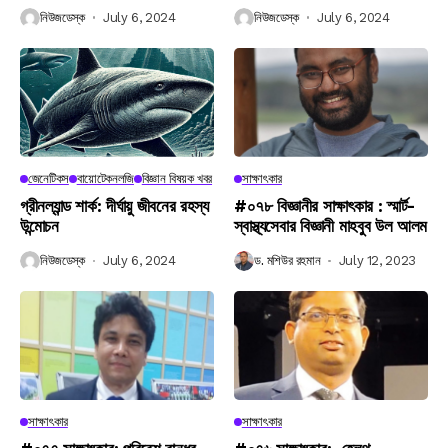
নিউজডেস্ক
July 6, 2024
নিউজডেস্ক
July 6, 2024
জেনেটিকস
বায়োটেকনলজি
বিজ্ঞান বিষয়ক খবর
সাক্ষাৎকার
গ্রীনল্যান্ড শার্ক: দীর্ঘায়ু জীবনের রহস্য
#০৭৮ বিজ্ঞানীর সাক্ষাৎকার : স্মার্ট-
উন্মোচন
স্বাস্থ্যসেবার বিজ্ঞানী মাহবুব উল আলম
নিউজডেস্ক
July 6, 2024
ড. মশিউর রহমান
July 12, 2023
সাক্ষাৎকার
সাক্ষাৎকার