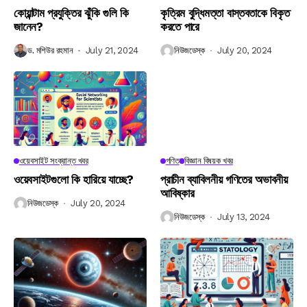
কোয়ান্টাম প্রযুক্তির ঝুঁকি গুলি কি
কৃত্রিম বুদ্ধিমত্তা বাস্তবতাকে বিকৃত
জানেন?
করতে পারে
ড. মশিউর রহমান
July 21, 2024
নিউজডেস্ক
July 20, 2024
ওয়েবসাইট সংক্রান্ত খবর
গণিত
বিজ্ঞান বিষয়ক খবর
ওয়েবসাইটগুলো কি হারিয়ে যাচ্ছে?
প্রাচীন ব্যাবিলনীয় গণিতের অভাবনীয়
আবিষ্কার
নিউজডেস্ক
July 20, 2024
নিউজডেস্ক
July 13, 2024