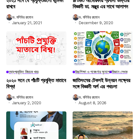
২০২১ সনে যে প্রযুক্তিগুলো ভূমিকা
#০৬৩ আমেরিকায় প্রবাসী ডাক্তার
রাখবে
বিজ্ঞানী ডা. মঞ্জুর এর সাথে আলাপন
ড. মশিউর রহমান
ড. মশিউর রহমান
January 21, 2021
December 9, 2020
তথ্যপ্রযুক্তি বিষয়ক খবর
উচ্চশিক্ষা ও গবেষণার সুযোগ
বিজ্ঞান লেখক
২০২০ সনে যে পাঁচটি প্রযুক্তি মাতাবে
জাতিসংঘের টেকসই উন্নয়ন লক্ষ্যের
বিশ্ব!
সঙ্গে বিজ্ঞানী অর্গ এর পথচলা
ড. মশিউর রহমান
ড. মশিউর রহমান
January 2, 2020
August 8, 2026