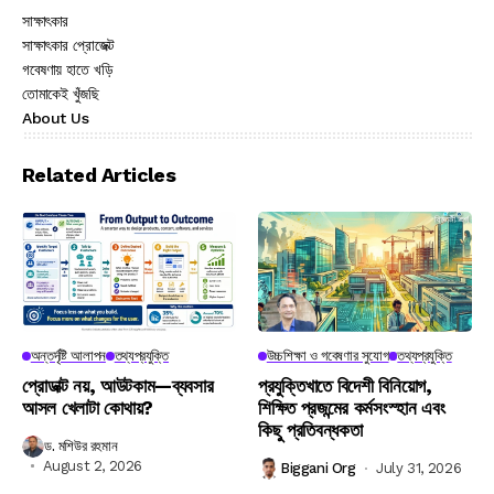
সাক্ষাৎকার
সাক্ষাৎকার প্রোজেক্ট
গবেষণায় হাতে খড়ি
তোমাকেই খুঁজছি
About Us
Related Articles
অন্তর্দৃষ্টি আলাপন
তথ্যপ্রযুক্তি
উচ্চশিক্ষা ও গবেষণার সুযোগ
তথ্যপ্রযুক্তি
প্রোডাক্ট নয়, আউটকাম—ব্যবসার
প্রযুক্তিখাতে বিদেশী বিনিয়োগ,
আসল খেলাটা কোথায়?
শিক্ষিত প্রজন্মের কর্মসংস্হান এবং
কিছু প্রতিবন্ধকতা
ড. মশিউর রহমান
August 2, 2026
Biggani Org
July 31, 2026