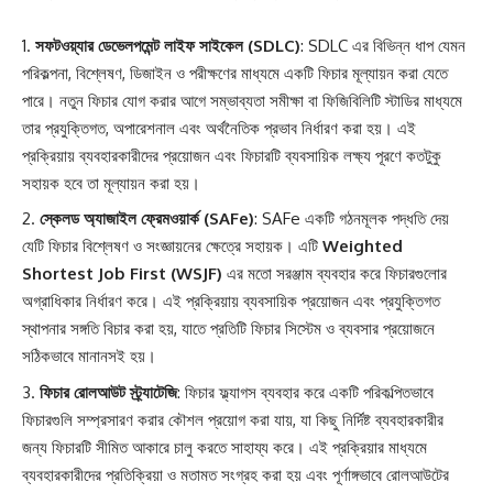
সফটওয়্যার ডেভেলপমেন্ট লাইফ সাইকেল (SDLC)
: SDLC এর বিভিন্ন ধাপ যেমন
পরিকল্পনা, বিশ্লেষণ, ডিজাইন ও পরীক্ষণের মাধ্যমে একটি ফিচার মূল্যায়ন করা যেতে
পারে। নতুন ফিচার যোগ করার আগে সম্ভাব্যতা সমীক্ষা বা ফিজিবিলিটি স্টাডির মাধ্যমে
তার প্রযুক্তিগত, অপারেশনাল এবং অর্থনৈতিক প্রভাব নির্ধারণ করা হয়। এই
প্রক্রিয়ায় ব্যবহারকারীদের প্রয়োজন এবং ফিচারটি ব্যবসায়িক লক্ষ্য পূরণে কতটুকু
সহায়ক হবে তা মূল্যায়ন করা হয়।
স্কেলড অ্যাজাইল ফ্রেমওয়ার্ক (SAFe)
: SAFe একটি গঠনমূলক পদ্ধতি দেয়
যেটি ফিচার বিশ্লেষণ ও সংজ্ঞায়নের ক্ষেত্রে সহায়ক। এটি
Weighted
Shortest Job First (WSJF)
এর মতো সরঞ্জাম ব্যবহার করে ফিচারগুলোর
অগ্রাধিকার নির্ধারণ করে। এই প্রক্রিয়ায় ব্যবসায়িক প্রয়োজন এবং প্রযুক্তিগত
স্থাপনার সঙ্গতি বিচার করা হয়, যাতে প্রতিটি ফিচার সিস্টেম ও ব্যবসার প্রয়োজনে
সঠিকভাবে মানানসই হয়।
ফিচার রোলআউট স্ট্র্যাটেজি
: ফিচার ফ্ল্যাগস ব্যবহার করে একটি পরিকল্পিতভাবে
ফিচারগুলি সম্প্রসারণ করার কৌশল প্রয়োগ করা যায়, যা কিছু নির্দিষ্ট ব্যবহারকারীর
জন্য ফিচারটি সীমিত আকারে চালু করতে সাহায্য করে। এই প্রক্রিয়ার মাধ্যমে
ব্যবহারকারীদের প্রতিক্রিয়া ও মতামত সংগ্রহ করা হয় এবং পূর্ণাঙ্গভাবে রোলআউটের