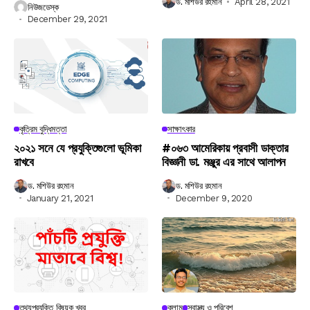
ড. মশিউর রহমান
April 28, 2021
নিউজডেস্ক
December 29, 2021
কৃত্রিম বুদ্ধিমত্তা
সাক্ষাৎকার
২০২১ সনে যে প্রযুক্তিগুলো ভূমিকা
#০৬৩ আমেরিকায় প্রবাসী ডাক্তার
রাখবে
বিজ্ঞানী ডা. মঞ্জুর এর সাথে আলাপন
ড. মশিউর রহমান
ড. মশিউর রহমান
January 21, 2021
December 9, 2020
তথ্যপ্রযুক্তি বিষয়ক খবর
কলাম
স্বাস্থ্য ও পরিবেশ