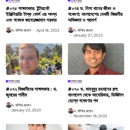
সাক্ষাৎকার
সাক্ষাৎকার
#০৭৫ সাক্ষাতকার: ইন্টারনেট
#০৭৪ ড. নিসা খানের জীবন ও
ইঞ্জিনিয়ারিং টাস্ক ফোর্স এর সদস্য
গবেষণা: বাংলাদেশের মেধাবী বিজ্ঞানীর
এবং গবেষক জাহেদুজ্জামান সরকার
অভিজ্ঞতা ও পরামর্শ
ড. মশিউর রহমান
April 16, 2023
ড. মশিউর রহমান
January 27, 2023
সাক্ষাৎকার
সাক্ষাৎকার
#০৭২ বিজ্ঞানীদের সাক্ষাৎকার : ড.
#০৭০ ড. মাহবুবুর রহমানের গল্প:
জুবায়ের শামীম
বাংলাদেশ থেকে আমেরিকায়, ডিজিটাল
হেল্থে গবেষণার পথ
ড. মশিউর রহমান
January 23, 2023
ড. মশিউর রহমান
November 19, 2022