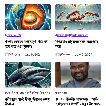
পরিবেশ ও পৃথিবী
চিকিৎসা বিদ্যা
বিজ্ঞান বিষয়ক খবর
পৃথিবীর কোরের বিপরীতমুখী গতি: কী
পিঁপড়ারাও মানুষদের মতন অস্ত্রপচার
হতে পারে এর প্রভাব?
করে!
নিউজডেস্ক
July 6, 2024
নিউজডেস্ক
July 6, 2024
জেনেটিকস
বায়োটেকনলজি
বিজ্ঞান বিষয়ক খবর
সাক্ষাৎকার
গ্রীনল্যান্ড শার্ক: দীর্ঘায়ু জীবনের রহস্য
#০৭৮ বিজ্ঞানীর সাক্ষাৎকার : স্মার্ট-
উন্মোচন
স্বাস্থ্যসেবার বিজ্ঞানী মাহবুব উল আলম