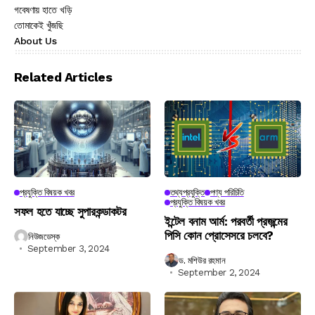
গবেষণায় হাতে খড়ি
তোমাকেই খুঁজছি
About Us
Related Articles
প্রযুক্তি বিষয়ক খবর
তথ্যপ্রযুক্তি
পণ্য পরিচিতি
প্রযুক্তি বিষয়ক খবর
সফল হতে যাচ্ছে সুপারকন্ডাকটর
ইন্টেল বনাম আর্ম: পরবর্তী প্রজন্মের
পিসি কোন প্রোসেসরে চলবে?
নিউজডেস্ক
September 3, 2024
ড. মশিউর রহমান
September 2, 2024