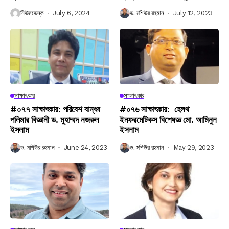
নিউজডেস্ক
July 6, 2024
ড. মশিউর রহমান
July 12, 2023
সাক্ষাৎকার
সাক্ষাৎকার
#০৭৭ সাক্ষাৎকার: পরিবেশ বান্ধব
#০৭৬ সাক্ষাৎকার: হেলথ
পলিমার বিজ্ঞানী ড. মুহাম্মদ নজরুল
ইনফরমেটিকস বিশেষজ্ঞ মো. আমিনুল
ইসলাম
ইসলাম
ড. মশিউর রহমান
June 24, 2023
ড. মশিউর রহমান
May 29, 2023