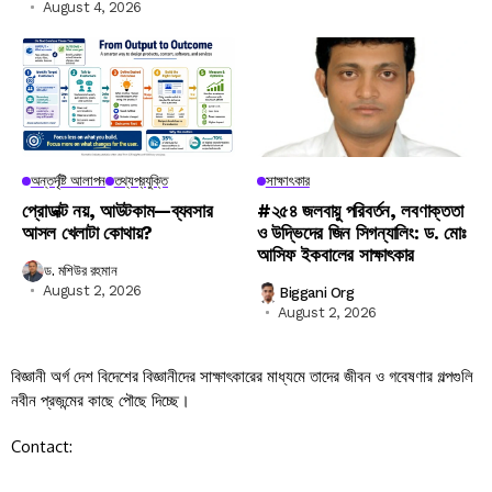
August 4, 2026
অন্তর্দৃষ্টি আলাপন
তথ্যপ্রযুক্তি
সাক্ষাৎকার
প্রোডাক্ট নয়, আউটকাম—ব্যবসার
#২৫৪ জলবায়ু পরিবর্তন, লবণাক্ততা
আসল খেলাটা কোথায়?
ও উদ্ভিদের জিন সিগন্যালিং: ড. মোঃ
আসিফ ইকবালের সাক্ষাৎকার
ড. মশিউর রহমান
August 2, 2026
Biggani Org
August 2, 2026
বিজ্ঞানী অর্গ দেশ বিদেশের বিজ্ঞানীদের সাক্ষাৎকারের মাধ্যমে তাদের জীবন ও গবেষণার গল্পগুলি
নবীন প্রজন্মের কাছে পৌছে দিচ্ছে।
Contact: