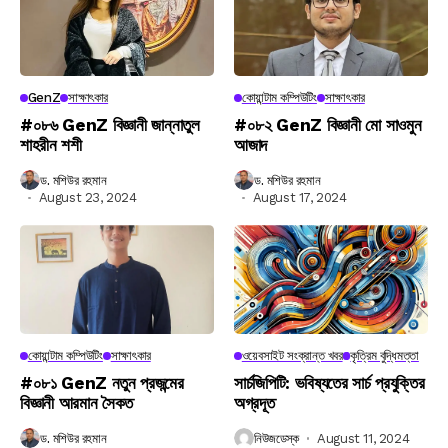
GenZ
সাক্ষাৎকার
কোয়ান্টাম কম্পিউটিং
সাক্ষাৎকার
#০৮৬ GenZ বিজ্ঞানী জান্নাতুল
#০৮২ GenZ বিজ্ঞানী মো সাওমুন
শাহরীন শশী
আজাদ
ড. মশিউর রহমান
ড. মশিউর রহমান
August 23, 2024
August 17, 2024
কোয়ান্টাম কম্পিউটিং
সাক্ষাৎকার
ওয়েবসাইট সংক্রান্ত খবর
কৃত্রিম বুদ্ধিমত্তা
#০৮১ GenZ নতুন প্রজন্মের
সার্চজিপিটি: ভবিষ্যতের সার্চ প্রযুক্তির
বিজ্ঞানী আরমান সৈকত
অগ্রদূত
ড. মশিউর রহমান
নিউজডেস্ক
August 11, 2024