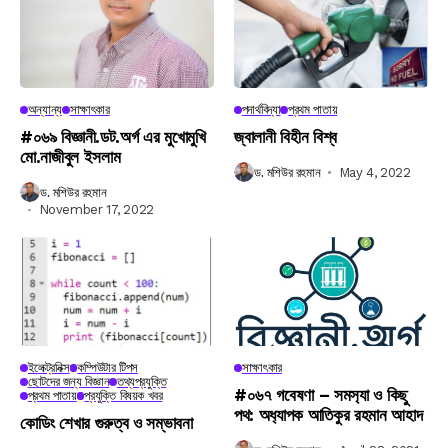
অন্যান্য
সাক্ষাৎকার
পদার্থবিদ্যা
প্রথম পাতায়
#০৬৯ বিজ্ঞানী.ডট.অর্গ এর মুখোমুখি
জ্বালানী বিহীন বিশ্ব
মো.নাজীবুল ইসলাম
ড. মশিউর রহমান
May 4, 2022
ড. মশিউর রহমান
November 17, 2022
ইলেক্ট্রনিক্স
কম্পিউটার টিপস
সাক্ষাৎকার
ছোটদের জন্য বিজ্ঞান
তথ্যপ্রযুক্তি
#০৬৭ গবেষণা – সমস‍্যা ও কিছু
প্রথম পাতায়
প্রযুক্তি বিষয়ক খবর
পথ: অধ‍্যাপক আতিকুর রহমান আহাদ
কোডিং শেখার গুরুত্ব ও সম্ভাবনা