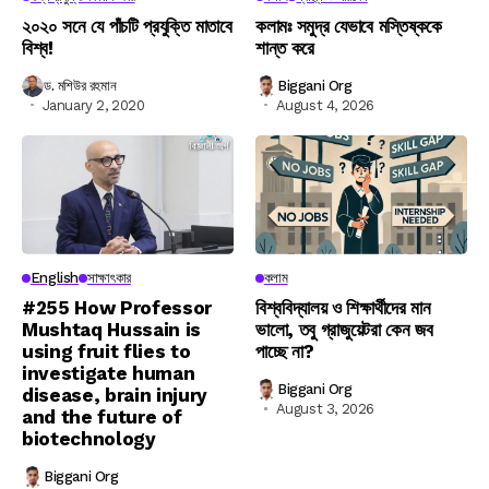
২০২০ সনে যে পাঁচটি প্রযুক্তি মাতাবে
কলামঃ সমুদ্র যেভাবে মস্তিষ্ককে
বিশ্ব!
শান্ত করে
ড. মশিউর রহমান
Biggani Org
January 2, 2020
August 4, 2026
English
সাক্ষাৎকার
কলাম
#255 How Professor
বিশ্ববিদ্যালয় ও শিক্ষার্থীদের মান
Mushtaq Hussain is
ভালো, তবু গ্রাজুয়েটরা কেন জব
using fruit flies to
পাচ্ছে না?
investigate human
Biggani Org
disease, brain injury
August 3, 2026
and the future of
biotechnology
Biggani Org