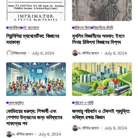
পদার্থবিদ্যা
বই আলোচনা
চিকিৎসা বিদ্যা
বিজ্ঞানীদের জীবনী
প্রিন্সিপিয়া ম্যাথেমেটিকা: বিজ্ঞানের
মুসলিম বিজ্ঞানীদের অবদান: ইবনে
মহাকাব্য
সিনার চিকিৎসা বিজ্ঞানের বিপ্লব
নিউজডেস্ক
July 6, 2024
ড. মশিউর রহমান
July 6, 2024
তথ্যপ্রযুক্তি
পরিবেশ ও পৃথিবী
কোডিংয়ের গুরুত্ব: শিক্ষার্থী এবং
জলবায়ু পরিবর্তন ও টেকসই প্রযুক্তি:
পেশাগত উন্নয়নের জন্য ভবিষ্যতের
ভবিষ্যৎ রক্ষায় বিজ্ঞান
সাফল্যের পথ
ড. মশিউর রহমান
July 6, 2024
ড. মশিউর রহমান
July 6, 2024