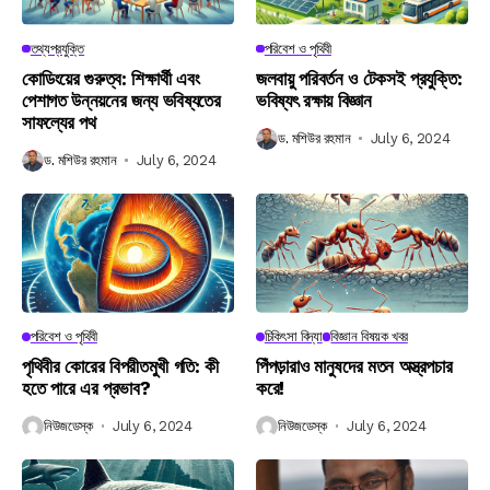
তথ্যপ্রযুক্তি
পরিবেশ ও পৃথিবী
কোডিংয়ের গুরুত্ব: শিক্ষার্থী এবং
জলবায়ু পরিবর্তন ও টেকসই প্রযুক্তি:
পেশাগত উন্নয়নের জন্য ভবিষ্যতের
ভবিষ্যৎ রক্ষায় বিজ্ঞান
সাফল্যের পথ
ড. মশিউর রহমান
July 6, 2024
ড. মশিউর রহমান
July 6, 2024
পরিবেশ ও পৃথিবী
চিকিৎসা বিদ্যা
বিজ্ঞান বিষয়ক খবর
পৃথিবীর কোরের বিপরীতমুখী গতি: কী
পিঁপড়ারাও মানুষদের মতন অস্ত্রপচার
হতে পারে এর প্রভাব?
করে!
নিউজডেস্ক
July 6, 2024
নিউজডেস্ক
July 6, 2024