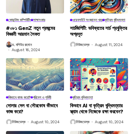
কোয়ান্টাম কম্পিউটিং
সাক্ষাৎকার
ওয়েবসাইট সংক্রান্ত খবর
কৃত্রিম বুদ্ধিমত্তা
#০৮১ GenZ নতুন প্রজন্মের
সার্চজিপিটি: ভবিষ্যতের সার্চ প্রযুক্তির
বিজ্ঞানী আরমান সৈকত
অগ্রদূত
ড. মশিউর রহমান
নিউজডেস্ক
August 11, 2024
August 16, 2024
কিভাবে কাজ করে?
পরিবেশ ও পৃথিবী
কৃত্রিম বুদ্ধিমত্তা
সোলার সেল বা সৌরকোষ কীভাবে
কিভাবে AI বা কৃত্রিম বুদ্ধিমত্তার
কাজ করে?
স্ক্যাম থেকে নিজেকে রক্ষা করবেন?
নিউজডেস্ক
August 10, 2024
নিউজডেস্ক
August 10, 2024