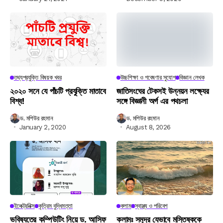
তথ্যপ্রযুক্তি বিষয়ক খবর
উচ্চশিক্ষা ও গবেষণার সুযোগ
বিজ্ঞান লেখক
২০২০ সনে যে পাঁচটি প্রযুক্তি মাতাবে
জাতিসংঘের টেকসই উন্নয়ন লক্ষ্যের
বিশ্ব!
সঙ্গে বিজ্ঞানী অর্গ এর পথচলা
ড. মশিউর রহমান
ড. মশিউর রহমান
January 2, 2020
August 8, 2026
ইলেক্ট্রনিক্স
কৃত্রিম বুদ্ধিমত্তা
কলাম
স্বাস্থ্য ও পরিবেশ
ভবিষ্যতের কম্পিউটিং নিয়ে ড. আসিফ
কলামঃ সমুদ্র যেভাবে মস্তিষ্ককে