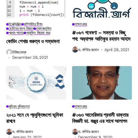
ইলেক্ট্রনিক্স
কম্পিউটার টিপস
সাক্ষাৎকার
ছোটদের জন্য বিজ্ঞান
তথ্যপ্রযুক্তি
#০৬৭ গবেষণা – সমস‍্যা ও কিছু
প্রথম পাতায়
প্রযুক্তি বিষয়ক খবর
পথ: অধ‍্যাপক আতিকুর রহমান আহাদ
কোডিং শেখার গুরুত্ব ও সম্ভাবনা
ড. মশিউর রহমান
April 28, 2021
নিউজডেস্ক
December 29, 2021
কৃত্রিম বুদ্ধিমত্তা
সাক্ষাৎকার
২০২১ সনে যে প্রযুক্তিগুলো ভূমিকা
#০৬৩ আমেরিকায় প্রবাসী ডাক্তার
রাখবে
বিজ্ঞানী ডা. মঞ্জুর এর সাথে আলাপন
ড. মশিউর রহমান
ড. মশিউর রহমান
January 21, 2021
December 9, 2020