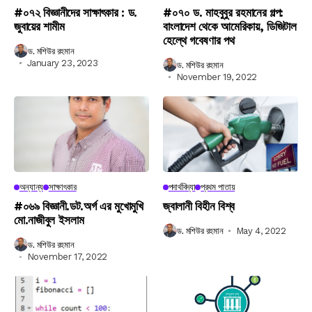
#০৭২ বিজ্ঞানীদের সাক্ষাৎকার : ড.
#০৭০ ড. মাহবুবুর রহমানের গল্প:
জুবায়ের শামীম
বাংলাদেশ থেকে আমেরিকায়, ডিজিটাল
হেল্থে গবেষণার পথ
ড. মশিউর রহমান
January 23, 2023
ড. মশিউর রহমান
November 19, 2022
অন্যান্য
সাক্ষাৎকার
পদার্থবিদ্যা
প্রথম পাতায়
#০৬৯ বিজ্ঞানী.ডট.অর্গ এর মুখোমুখি
জ্বালানী বিহীন বিশ্ব
মো.নাজীবুল ইসলাম
ড. মশিউর রহমান
May 4, 2022
ড. মশিউর রহমান
November 17, 2022