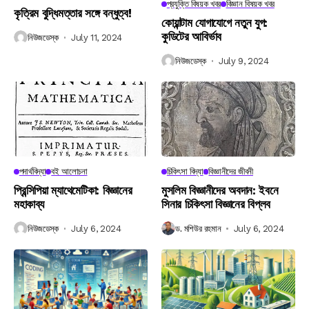
প্রযুক্তি বিষয়ক খবর
বিজ্ঞান বিষয়ক খবর
কৃত্রিম বুদ্ধিমত্তার সঙ্গে বন্ধুত্ব!
কোয়ান্টাম যোগাযোগে নতুন যুগ:
কুডিটের আবির্ভাব
নিউজডেস্ক
July 11, 2024
নিউজডেস্ক
July 9, 2024
পদার্থবিদ্যা
বই আলোচনা
চিকিৎসা বিদ্যা
বিজ্ঞানীদের জীবনী
প্রিন্সিপিয়া ম্যাথেমেটিকা: বিজ্ঞানের
মুসলিম বিজ্ঞানীদের অবদান: ইবনে
মহাকাব্য
সিনার চিকিৎসা বিজ্ঞানের বিপ্লব
নিউজডেস্ক
July 6, 2024
ড. মশিউর রহমান
July 6, 2024