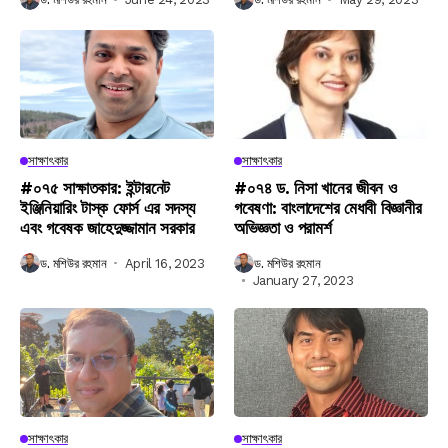
সাক্ষাৎকার
সাক্ষাৎকার
#০৭৫ সাক্ষাতকার: ইন্টারনেট
#০৭৪ ড. নিসা খানের জীবন ও
ইঞ্জিনিয়ারিং টাস্ক ফোর্স এর সদস্য
গবেষণা: বাংলাদেশের মেধাবী বিজ্ঞানীর
এবং গবেষক জাহেদুজ্জামান সরকার
অভিজ্ঞতা ও পরামর্শ
ড. মশিউর রহমান
April 16, 2023
ড. মশিউর রহমান
January 27, 2023
সাক্ষাৎকার
সাক্ষাৎকার