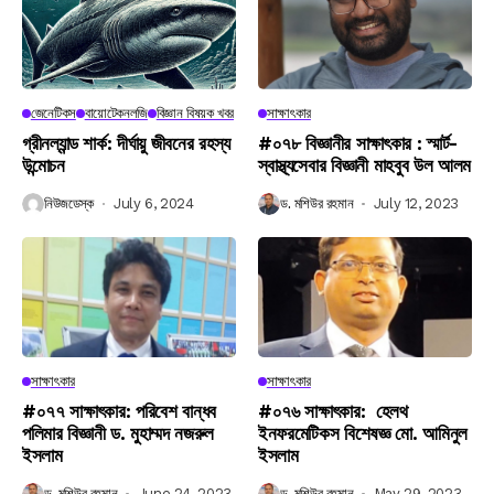
জেনেটিকস
বায়োটেকনলজি
বিজ্ঞান বিষয়ক খবর
সাক্ষাৎকার
গ্রীনল্যান্ড শার্ক: দীর্ঘায়ু জীবনের রহস্য
#০৭৮ বিজ্ঞানীর সাক্ষাৎকার : স্মার্ট-
উন্মোচন
স্বাস্থ্যসেবার বিজ্ঞানী মাহবুব উল আলম
নিউজডেস্ক
July 6, 2024
ড. মশিউর রহমান
July 12, 2023
সাক্ষাৎকার
সাক্ষাৎকার
#০৭৭ সাক্ষাৎকার: পরিবেশ বান্ধব
#০৭৬ সাক্ষাৎকার: হেলথ
পলিমার বিজ্ঞানী ড. মুহাম্মদ নজরুল
ইনফরমেটিকস বিশেষজ্ঞ মো. আমিনুল
ইসলাম
ইসলাম
ড. মশিউর রহমান
June 24, 2023
ড. মশিউর রহমান
May 29, 2023