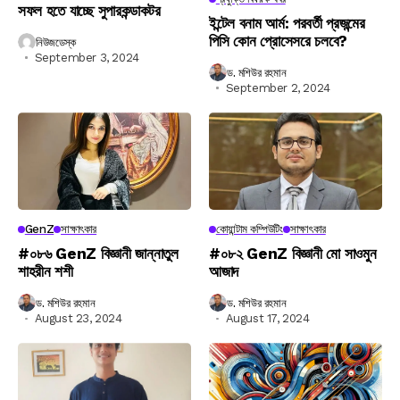
সফল হতে যাচ্ছে সুপারকন্ডাকটর
ইন্টেল বনাম আর্ম: পরবর্তী প্রজন্মের
পিসি কোন প্রোসেসরে চলবে?
নিউজডেস্ক
September 3, 2024
ড. মশিউর রহমান
September 2, 2024
GenZ
সাক্ষাৎকার
কোয়ান্টাম কম্পিউটিং
সাক্ষাৎকার
#০৮৬ GenZ বিজ্ঞানী জান্নাতুল
#০৮২ GenZ বিজ্ঞানী মো সাওমুন
শাহরীন শশী
আজাদ
ড. মশিউর রহমান
ড. মশিউর রহমান
August 23, 2024
August 17, 2024