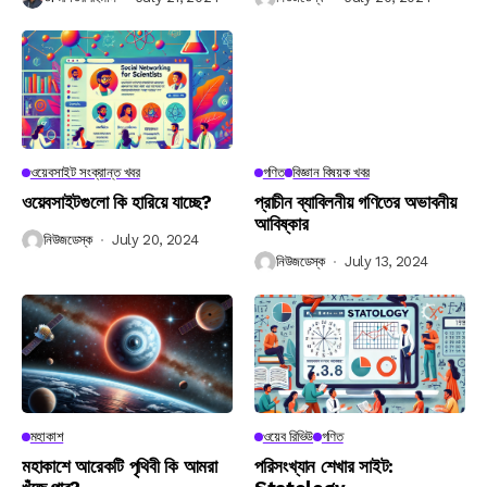
ওয়েবসাইট সংক্রান্ত খবর
গণিত
বিজ্ঞান বিষয়ক খবর
ওয়েবসাইটগুলো কি হারিয়ে যাচ্ছে?
প্রাচীন ব্যাবিলনীয় গণিতের অভাবনীয়
আবিষ্কার
নিউজডেস্ক
July 20, 2024
নিউজডেস্ক
July 13, 2024
মহাকাশ
ওয়েব রিভিউ
গণিত
মহাকাশে আরেকটি পৃথিবী কি আমরা
পরিসংখ্যান শেখার সাইট: