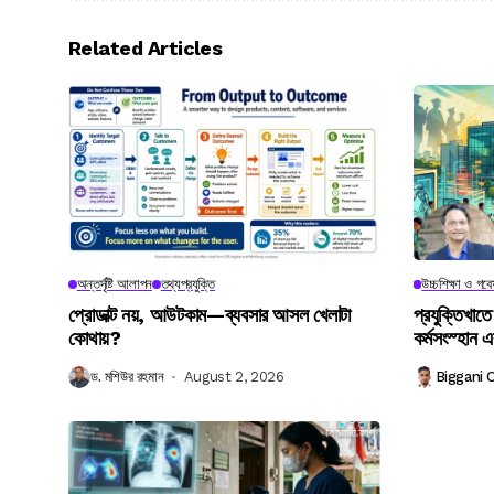
Related Articles
অন্তর্দৃষ্টি আলাপন
তথ্যপ্রযুক্তি
উচ্চশিক্ষা ও গব
প্রোডাক্ট নয়, আউটকাম—ব্যবসার আসল খেলাটা
প্রযুক্তিখাতে
কোথায়?
কর্মসংস্হান এ
ড. মশিউর রহমান
August 2, 2026
Biggani 