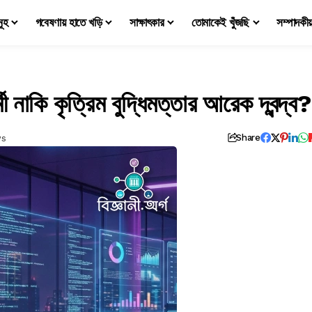
মূহ
গবেষণায় হাতে খড়ি
সাক্ষাৎকার
তোমাকেই খুঁজছি
সম্পাদকী
নাকি কৃত্রিম বুদ্ধিমত্তার আরেক দ্বন্দ্ব?
ws
Share