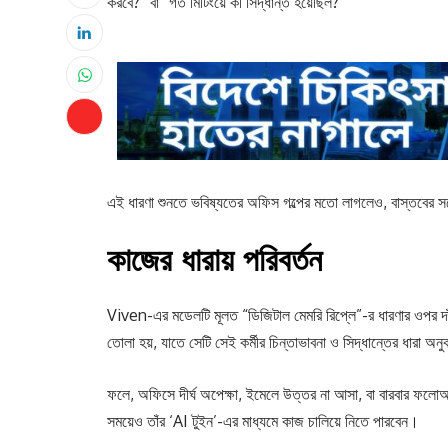
করবে?” বা “গত মিটিংয়ে কী সিদ্ধান্ত হয়েছিল?”
এই ধারণা শুনতে ভবিষ্যতের অফিস গল্পের মতো লাগলেও, বাস্তবের সঙ্গ
কাজের ধারায় পরিবর্তন
Viven-এর মডেলটি মূলত “ডিজিটাল মেমরি রিপ্লে”-র ধারণার ওপর দাঁড়
তোলা হয়, যাতে সেটি সেই কর্মীর চিন্তাভাবনা ও সিদ্ধান্তের ধারা 
ফলে, অফিসে দীর্ঘ অপেক্ষা, ইমেলে উত্তর না আসা, বা বারবার ফলো
সময়েও তাঁর ‘AI টুইন’-এর মাধ্যমে কাজ চালিয়ে নিতে পারবেন।