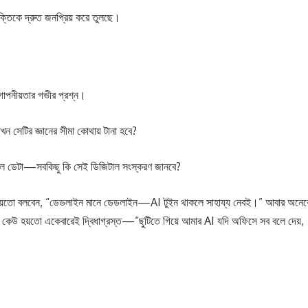
ক্তিকে দ্রুত জনপ্রিয় করে তুলছে।
োপনীয়তার গভীর প্রশ্ন।
ন সেটির জ্ঞানের সীমা কোথায় টানা হবে?
শীল ডেটা—সবকিছু কি সেই ডিজিটাল সংস্করণ জানবে?
উ হয়তো বলবেন, “ডেডলাইন মানে ডেডলাইন—AI টুইন থাকলে সাহায্য নেবই।” আবার অনে
 কেউ হয়তো একেবারেই দ্বিধাগ্রস্ত—“ছুটিতে গিয়ে আমার AI যদি অফিসে সব বলে দেয়,