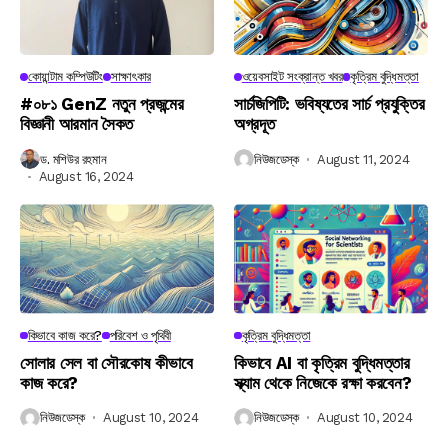
কোয়ান্টাম কম্পিউটিং
সাক্ষাৎকার
ওয়েবসাইট সংক্রান্ত খবর
কৃত্রিম বুদ্ধিমত্তা
#০৮১ GenZ নতুন প্রজন্মের
সার্চজিপিটি: ভবিষ্যতের সার্চ প্রযুক্তির
বিজ্ঞানী আরমান সৈকত
অগ্রদূত
ড. মশিউর রহমান
নিউজডেস্ক
August 11, 2024
August 16, 2024
কিভাবে কাজ করে?
পরিবেশ ও পৃথিবী
কৃত্রিম বুদ্ধিমত্তা
সোলার সেল বা সৌরকোষ কীভাবে
কিভাবে AI বা কৃত্রিম বুদ্ধিমত্তার
কাজ করে?
স্ক্যাম থেকে নিজেকে রক্ষা করবেন?
নিউজডেস্ক
August 10, 2024
নিউজডেস্ক
August 10, 2024