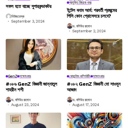
প্রযুক্তি বিষয়ক খবর
সফল হতে যাচ্ছে সুপারকন্ডাকটর
ইন্টেল বনাম আর্ম: পরবর্তী প্রজন্মের
পিসি কোন প্রোসেসরে চলবে?
নিউজডেস্ক
September 3, 2024
ড. মশিউর রহমান
September 2, 2024
GenZ
সাক্ষাৎকার
কোয়ান্টাম কম্পিউটিং
সাক্ষাৎকার
#০৮৬ GenZ বিজ্ঞানী জান্নাতুল
#০৮২ GenZ বিজ্ঞানী মো সাওমুন
শাহরীন শশী
আজাদ
ড. মশিউর রহমান
ড. মশিউর রহমান
August 23, 2024
August 17, 2024