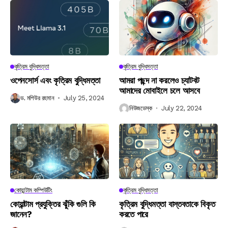
কৃত্রিম বুদ্ধিমত্তা
কৃত্রিম বুদ্ধিমত্তা
ওপেনসোর্স এবং কৃত্রিম বুদ্ধিমত্তা
আমরা পছন্দ না করলেও চ্যাটবট
আমাদের মোবাইলে চলে আসবে
ড. মশিউর রহমান
July 25, 2024
নিউজডেস্ক
July 22, 2024
কোয়ান্টাম কম্পিউটিং
কৃত্রিম বুদ্ধিমত্তা
কোয়ান্টাম প্রযুক্তির ঝুঁকি গুলি কি
কৃত্রিম বুদ্ধিমত্তা বাস্তবতাকে বিকৃত
জানেন?
করতে পারে