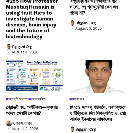
#255 How Professor
বিশ্ববিদ্যালয় ও শিক্ষার্থীদের মান
Mushtaq Hussain is
ভালো, তবু গ্রাজুয়েটরা কেন জব
using fruit flies to
পাচ্ছে না?
investigate human
Biggani Org
disease, brain injury
August 3, 2026
and the future of
biotechnology
Biggani Org
August 4, 2026
অন্তর্দৃষ্টি আলাপন
তথ্যপ্রযুক্তি
সাক্ষাৎকার
প্রোডাক্ট নয়, আউটকাম—ব্যবসার
#২৫৪ জলবায়ু পরিবর্তন, লবণাক্ততা
আসল খেলাটা কোথায়?
ও উদ্ভিদের জিন সিগন্যালিং: ড. মোঃ
আসিফ ইকবালের সাক্ষাৎকার
ড. মশিউর রহমান
August 2, 2026
Biggani Org