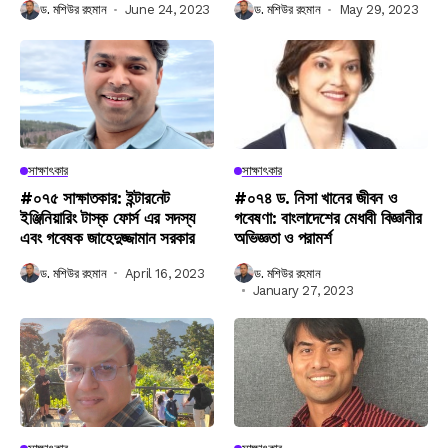
ড. মশিউর রহমান
June 24, 2023
ড. মশিউর রহমান
May 29, 2023
সাক্ষাৎকার
সাক্ষাৎকার
#০৭৫ সাক্ষাতকার: ইন্টারনেট
#০৭৪ ড. নিসা খানের জীবন ও
ইঞ্জিনিয়ারিং টাস্ক ফোর্স এর সদস্য
গবেষণা: বাংলাদেশের মেধাবী বিজ্ঞানীর
এবং গবেষক জাহেদুজ্জামান সরকার
অভিজ্ঞতা ও পরামর্শ
ড. মশিউর রহমান
April 16, 2023
ড. মশিউর রহমান
January 27, 2023