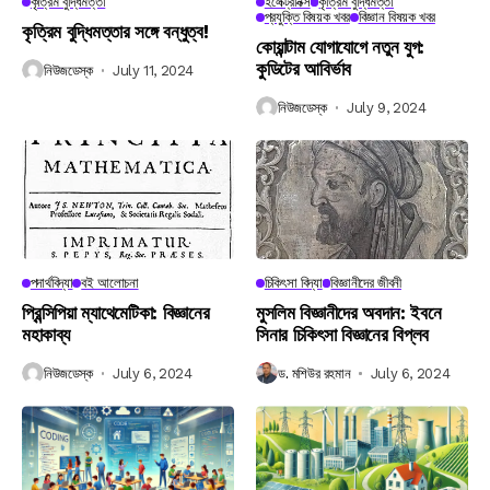
কৃত্রিম বুদ্ধিমত্তা
ইলেক্ট্রনিক্স
কৃত্রিম বুদ্ধিমত্তা
প্রযুক্তি বিষয়ক খবর
বিজ্ঞান বিষয়ক খবর
কৃত্রিম বুদ্ধিমত্তার সঙ্গে বন্ধুত্ব!
কোয়ান্টাম যোগাযোগে নতুন যুগ:
কুডিটের আবির্ভাব
নিউজডেস্ক
July 11, 2024
নিউজডেস্ক
July 9, 2024
পদার্থবিদ্যা
বই আলোচনা
চিকিৎসা বিদ্যা
বিজ্ঞানীদের জীবনী
প্রিন্সিপিয়া ম্যাথেমেটিকা: বিজ্ঞানের
মুসলিম বিজ্ঞানীদের অবদান: ইবনে
মহাকাব্য
সিনার চিকিৎসা বিজ্ঞানের বিপ্লব
নিউজডেস্ক
July 6, 2024
ড. মশিউর রহমান
July 6, 2024