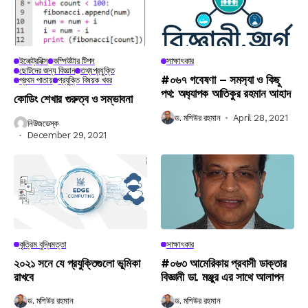
ইলেক্ট্রনিক্স
কম্পিউটার টিপস
সাক্ষাৎকার
ছোটদের জন্য বিজ্ঞান
তথ্যপ্রযুক্তি
#০৬৭ গবেষণা – সমস‍্যা ও কিছু
প্রথম পাতায়
প্রযুক্তি বিষয়ক খবর
পথ: অধ‍্যাপক আতিকুর রহমান আহাদ
কোডিং শেখার গুরুত্ব ও সম্ভাবনা
ড. মশিউর রহমান
April 28, 2021
নিউজডেস্ক
December 29, 2021
কৃত্রিম বুদ্ধিমত্তা
সাক্ষাৎকার
২০২১ সনে যে প্রযুক্তিগুলো ভূমিকা
#০৬৩ আমেরিকায় প্রবাসী ডাক্তার
রাখবে
বিজ্ঞানী ডা. মঞ্জুর এর সাথে আলাপন
ড. মশিউর রহমান
ড. মশিউর রহমান