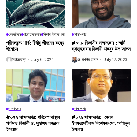
জেনেটিকস
বায়োটেকনলজি
বিজ্ঞান বিষয়ক খবর
সাক্ষাৎকার
গ্রীনল্যান্ড শার্ক: দীর্ঘায়ু জীবনের রহস্য
#০৭৮ বিজ্ঞানীর সাক্ষাৎকার : স্মার্ট-
উন্মোচন
স্বাস্থ্যসেবার বিজ্ঞানী মাহবুব উল আলম
নিউজডেস্ক
July 6, 2024
ড. মশিউর রহমান
July 12, 2023
সাক্ষাৎকার
সাক্ষাৎকার
#০৭৭ সাক্ষাৎকার: পরিবেশ বান্ধব
#০৭৬ সাক্ষাৎকার: হেলথ
পলিমার বিজ্ঞানী ড. মুহাম্মদ নজরুল
ইনফরমেটিকস বিশেষজ্ঞ মো. আমিনুল
ইসলাম
ইসলাম