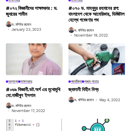
সাক্ষাৎকার
সাক্ষাৎকার
#০৭২ বিজ্ঞানীদের সাক্ষাৎকার : ড.
#০৭০ ড. মাহবুবুর রহমানের গল্প:
জুবায়ের শামীম
বাংলাদেশ থেকে আমেরিকায়, ডিজিটাল
হেল্থে গবেষণার পথ
ড. মশিউর রহমান
January 23, 2023
ড. মশিউর রহমান
November 19, 2022
অন্যান্য
সাক্ষাৎকার
পদার্থবিদ্যা
প্রথম পাতায়
#০৬৯ বিজ্ঞানী.ডট.অর্গ এর মুখোমুখি
জ্বালানী বিহীন বিশ্ব
মো.নাজীবুল ইসলাম
ড. মশিউর রহমান
May 4, 2022
ড. মশিউর রহমান
November 17, 2022