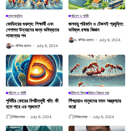
তথ্যপ্রযুক্তি
পরিবেশ ও পৃথিবী
কোডিংয়ের গুরুত্ব: শিক্ষার্থী এবং
জলবায়ু পরিবর্তন ও টেকসই প্রযুক্তি:
পেশাগত উন্নয়নের জন্য ভবিষ্যতের
ভবিষ্যৎ রক্ষায় বিজ্ঞান
সাফল্যের পথ
ড. মশিউর রহমান
July 6, 2024
ড. মশিউর রহমান
July 6, 2024
পরিবেশ ও পৃথিবী
চিকিৎসা বিদ্যা
বিজ্ঞান বিষয়ক খবর
পৃথিবীর কোরের বিপরীতমুখী গতি: কী
পিঁপড়ারাও মানুষদের মতন অস্ত্রপচার
হতে পারে এর প্রভাব?
করে!
নিউজডেস্ক
July 6, 2024
নিউজডেস্ক
July 6, 2024