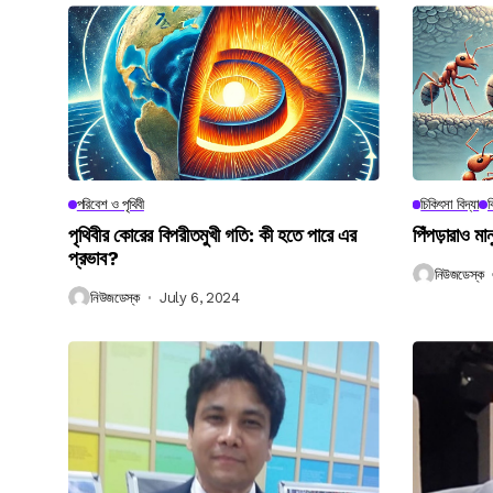
পরিবেশ ও পৃথিবী
চিকিৎসা বিদ্যা
ব
পৃথিবীর কোরের বিপরীতমুখী গতি: কী হতে পারে এর
পিঁপড়ারাও মা
প্রভাব?
নিউজডেস্ক
নিউজডেস্ক
July 6, 2024