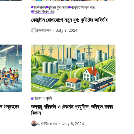
ইলেক্ট্রনিক্স
কৃত্রিম বুদ্ধিমত্তা
প্রযুক্তি বিষয়ক খবর
বিজ্ঞান বিষয়ক খবর
কোয়ান্টাম যোগাযোগে নতুন যুগ: কুডিটের আবির্ভাব
নিউজডেস্ক
July 9, 2024
পরিবেশ ও পৃথিবী
গত উন্নয়নের
জলবায়ু পরিবর্তন ও টেকসই প্রযুক্তি: ভবিষ্যৎ রক্ষায়
বিজ্ঞান
ড. মশিউর রহমান
July 6, 2024