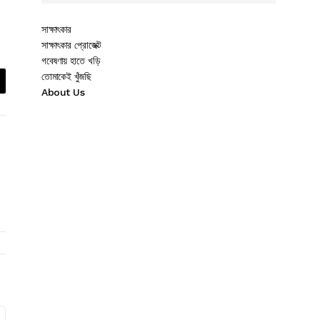
সাক্ষাৎকার
সাক্ষাৎকার প্রোজেক্ট
গবেষণায় হাতে খড়ি
তোমাকেই খুঁজছি
About Us
।