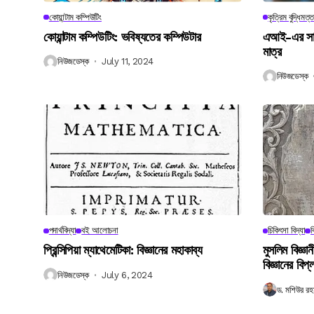
কোয়ান্টাম কম্পিউটিং
কৃত্রিম বুদ্ধিমত্ত
কোয়ান্টাম কম্পিউটিং: ভবিষ্যতের কম্পিউটার
এআই-এর সাথে
মাত্র
নিউজডেস্ক
July 11, 2024
নিউজডেস্ক
পদার্থবিদ্যা
বই আলোচনা
চিকিৎসা বিদ্যা
ব
প্রিন্সিপিয়া ম্যাথেমেটিকা: বিজ্ঞানের মহাকাব্য
মুসলিম বিজ্ঞ
বিজ্ঞানের বিপ্
নিউজডেস্ক
July 6, 2024
ড. মশিউর রহ