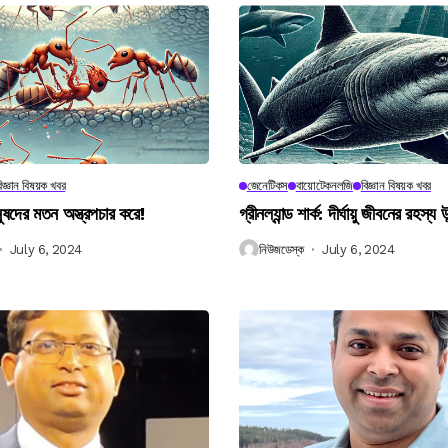
িজ্ঞান বিষয়ক খবর
জেনেটিকস
বায়োটেকনলজি
বিজ্ঞান বিষয়ক খবর
নুষদের মতন অস্ত্রপচার করে!
গ্রীনল্যান্ড শার্ক: দীর্ঘায়ু জীবনের রহস্য 
July 6, 2024
নিউজডেস্ক
July 6, 2024