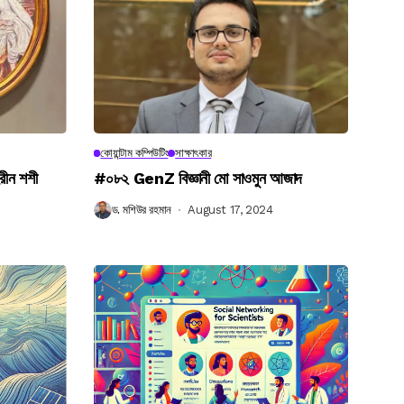
কোয়ান্টাম কম্পিউটিং
সাক্ষাৎকার
রীন শশী
#০৮২ GenZ বিজ্ঞানী মো সাওমুন আজাদ
ড. মশিউর রহমান
August 17, 2024