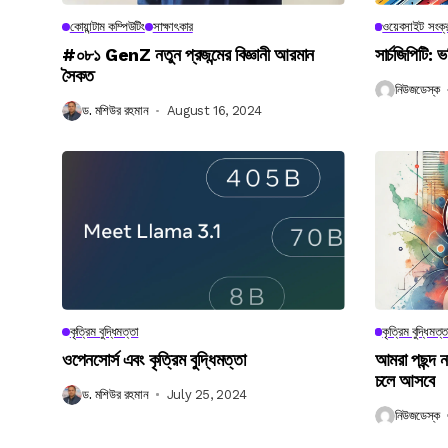
কোয়ান্টাম কম্পিউটিং
সাক্ষাৎকার
ওয়েবসাইট সংক্র
#০৮১ GenZ নতুন প্রজন্মের বিজ্ঞানী আরমান
সার্চজিপিটি: ভ
সৈকত
নিউজডেস্ক
ড. মশিউর রহমান
August 16, 2024
কৃত্রিম বুদ্ধিমত্তা
কৃত্রিম বুদ্ধিমত্ত
ওপেনসোর্স এবং কৃত্রিম বুদ্ধিমত্তা
আমরা পছন্দ 
চলে আসবে
ড. মশিউর রহমান
July 25, 2024
নিউজডেস্ক