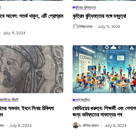
া
কৃত্রিম বুদ্ধিমত্তা
 আবেগ: সতর্ক থাকুন, এটি প্রোগ্রাম
কৃত্রিম বুদ্ধিমত্তার সঙ্গে বন্ধুত্ব!
নিউজডেস্ক
July 11, 2024
July 11, 2024
িজ্ঞানীদের জীবনী
তথ্যপ্রযুক্তি
ানীদের অবদান: ইবনে সিনার চিকিৎসা
কোডিংয়ের গুরুত্ব: শিক্ষার্থী এবং পেশা
লব
জন্য ভবিষ্যতের সাফল্যের পথ
মান
July 6, 2024
ড. মশিউর রহমান
July 6, 2024