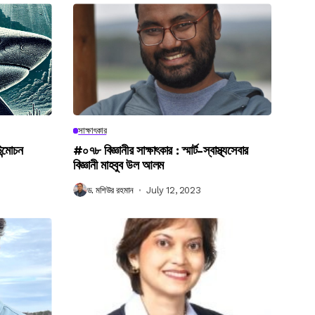
সাক্ষাৎকার
উন্মোচন
#০৭৮ বিজ্ঞানীর সাক্ষাৎকার : স্মার্ট-স্বাস্থ্যসেবার
বিজ্ঞানী মাহবুব উল আলম
ড. মশিউর রহমান
July 12, 2023