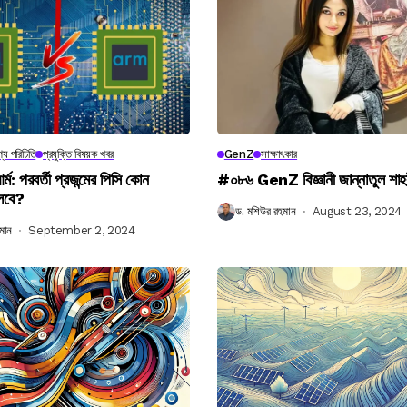
্য পরিচিতি
প্রযুক্তি বিষয়ক খবর
GenZ
সাক্ষাৎকার
র্ম: পরবর্তী প্রজন্মের পিসি কোন
#০৮৬ GenZ বিজ্ঞানী জান্নাতুল শাহ
লবে?
ড. মশিউর রহমান
August 23, 2024
মান
September 2, 2024