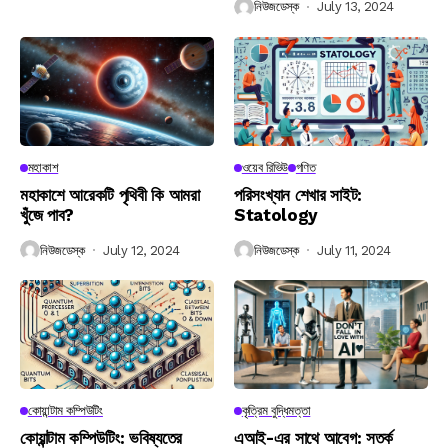
নিউজডেস্ক
July 13, 2024
মহাকাশ
ওয়েব রিভিউ
গণিত
মহাকাশে আরেকটি পৃথিবী কি আমরা
পরিসংখ্যান শেখার সাইট:
খুঁজে পাব?
Statology
নিউজডেস্ক
July 12, 2024
নিউজডেস্ক
July 11, 2024
কোয়ান্টাম কম্পিউটিং
কৃত্রিম বুদ্ধিমত্তা
কোয়ান্টাম কম্পিউটিং: ভবিষ্যতের
এআই-এর সাথে আবেগ: সতর্ক