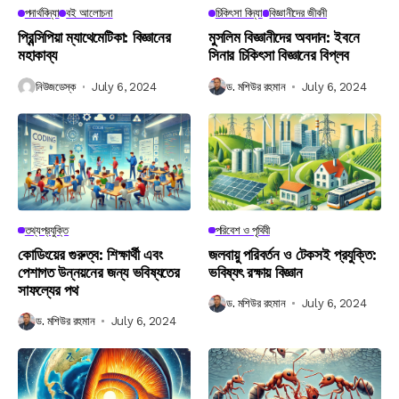
পদার্থবিদ্যা
বই আলোচনা
চিকিৎসা বিদ্যা
বিজ্ঞানীদের জীবনী
প্রিন্সিপিয়া ম্যাথেমেটিকা: বিজ্ঞানের
মুসলিম বিজ্ঞানীদের অবদান: ইবনে
মহাকাব্য
সিনার চিকিৎসা বিজ্ঞানের বিপ্লব
নিউজডেস্ক
July 6, 2024
ড. মশিউর রহমান
July 6, 2024
তথ্যপ্রযুক্তি
পরিবেশ ও পৃথিবী
কোডিংয়ের গুরুত্ব: শিক্ষার্থী এবং
জলবায়ু পরিবর্তন ও টেকসই প্রযুক্তি:
পেশাগত উন্নয়নের জন্য ভবিষ্যতের
ভবিষ্যৎ রক্ষায় বিজ্ঞান
সাফল্যের পথ
ড. মশিউর রহমান
July 6, 2024
ড. মশিউর রহমান
July 6, 2024