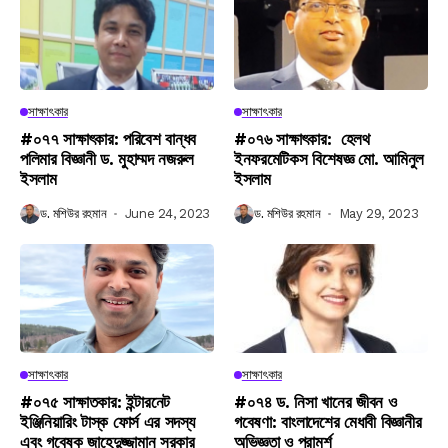
সাক্ষাৎকার
সাক্ষাৎকার
#০৭৭ সাক্ষাৎকার: পরিবেশ বান্ধব
#০৭৬ সাক্ষাৎকার: হেলথ
পলিমার বিজ্ঞানী ড. মুহাম্মদ নজরুল
ইনফরমেটিকস বিশেষজ্ঞ মো. আমিনুল
ইসলাম
ইসলাম
ড. মশিউর রহমান
June 24, 2023
ড. মশিউর রহমান
May 29, 2023
সাক্ষাৎকার
সাক্ষাৎকার
#০৭৫ সাক্ষাতকার: ইন্টারনেট
#০৭৪ ড. নিসা খানের জীবন ও
ইঞ্জিনিয়ারিং টাস্ক ফোর্স এর সদস্য
গবেষণা: বাংলাদেশের মেধাবী বিজ্ঞানীর
এবং গবেষক জাহেদুজ্জামান সরকার
অভিজ্ঞতা ও পরামর্শ