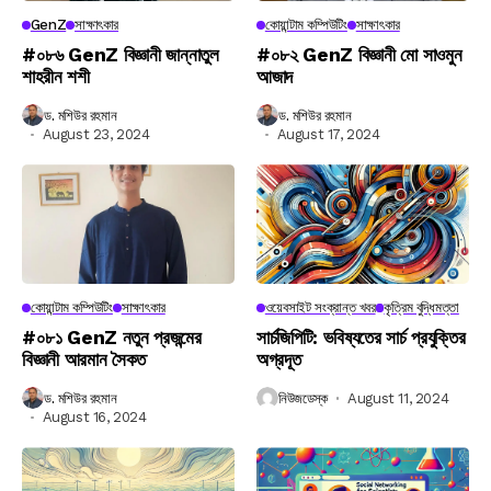
GenZ
সাক্ষাৎকার
কোয়ান্টাম কম্পিউটিং
সাক্ষাৎকার
#০৮৬ GenZ বিজ্ঞানী জান্নাতুল
#০৮২ GenZ বিজ্ঞানী মো সাওমুন
শাহরীন শশী
আজাদ
ড. মশিউর রহমান
ড. মশিউর রহমান
August 23, 2024
August 17, 2024
কোয়ান্টাম কম্পিউটিং
সাক্ষাৎকার
ওয়েবসাইট সংক্রান্ত খবর
কৃত্রিম বুদ্ধিমত্তা
#০৮১ GenZ নতুন প্রজন্মের
সার্চজিপিটি: ভবিষ্যতের সার্চ প্রযুক্তির
বিজ্ঞানী আরমান সৈকত
অগ্রদূত
ড. মশিউর রহমান
নিউজডেস্ক
August 11, 2024
August 16, 2024