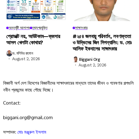
অন্তর্দৃষ্টি আলাপন
তথ্যপ্রযুক্তি
সাক্ষাৎকার
প্রোডাক্ট নয়, আউটকাম—ব্যবসার
#২৫৪ জলবায়ু পরিবর্তন, লবণাক্ততা
আসল খেলাটা কোথায়?
ও উদ্ভিদের জিন সিগন্যালিং: ড. মোঃ
আসিফ ইকবালের সাক্ষাৎকার
ড. মশিউর রহমান
August 2, 2026
Biggani Org
August 2, 2026
বিজ্ঞানী অর্গ দেশ বিদেশের বিজ্ঞানীদের সাক্ষাৎকারের মাধ্যমে তাদের জীবন ও গবেষণার গল্পগুলি
নবীন প্রজন্মের কাছে পৌছে দিচ্ছে।
Contact:
biggani.org@gmail.com
সম্পাদক:
মোঃ মঞ্জুরুল ইসলাম