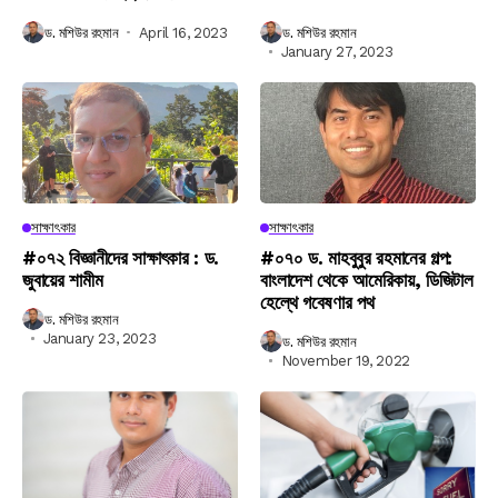
ড. মশিউর রহমান
April 16, 2023
ড. মশিউর রহমান
January 27, 2023
সাক্ষাৎকার
সাক্ষাৎকার
#০৭২ বিজ্ঞানীদের সাক্ষাৎকার : ড.
#০৭০ ড. মাহবুবুর রহমানের গল্প:
জুবায়ের শামীম
বাংলাদেশ থেকে আমেরিকায়, ডিজিটাল
হেল্থে গবেষণার পথ
ড. মশিউর রহমান
January 23, 2023
ড. মশিউর রহমান
November 19, 2022