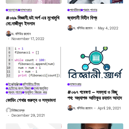
অন্যান্য
সাক্ষাৎকার
পদার্থবিদ্যা
প্রথম পাতায়
#০৬৯ বিজ্ঞানী.ডট.অর্গ এর মুখোমুখি
জ্বালানী বিহীন বিশ্ব
মো.নাজীবুল ইসলাম
ড. মশিউর রহমান
May 4, 2022
ড. মশিউর রহমান
November 17, 2022
ইলেক্ট্রনিক্স
কম্পিউটার টিপস
সাক্ষাৎকার
ছোটদের জন্য বিজ্ঞান
তথ্যপ্রযুক্তি
#০৬৭ গবেষণা – সমস‍্যা ও কিছু
প্রথম পাতায়
প্রযুক্তি বিষয়ক খবর
পথ: অধ‍্যাপক আতিকুর রহমান আহাদ
কোডিং শেখার গুরুত্ব ও সম্ভাবনা
ড. মশিউর রহমান
April 28, 2021
নিউজডেস্ক
December 29, 2021