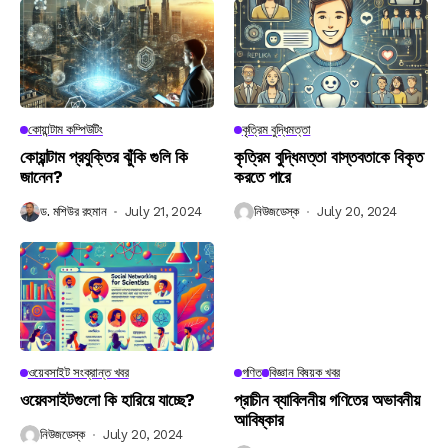
কোয়ান্টাম কম্পিউটিং
কৃত্রিম বুদ্ধিমত্তা
কোয়ান্টাম প্রযুক্তির ঝুঁকি গুলি কি
কৃত্রিম বুদ্ধিমত্তা বাস্তবতাকে বিকৃত
জানেন?
করতে পারে
ড. মশিউর রহমান
July 21, 2024
নিউজডেস্ক
July 20, 2024
ওয়েবসাইট সংক্রান্ত খবর
গণিত
বিজ্ঞান বিষয়ক খবর
ওয়েবসাইটগুলো কি হারিয়ে যাচ্ছে?
প্রাচীন ব্যাবিলনীয় গণিতের অভাবনীয়
আবিষ্কার
নিউজডেস্ক
July 20, 2024