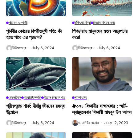
পরিবেশ ও পৃথিবী
চিকিৎসা বিদ্যা
বিজ্ঞান বিষয়ক খবর
পৃথিবীর কোরের বিপরীতমুখী গতি: কী
পিঁপড়ারাও মানুষদের মতন অস্ত্রপচার
হতে পারে এর প্রভাব?
করে!
নিউজডেস্ক
July 6, 2024
নিউজডেস্ক
July 6, 2024
জেনেটিকস
বায়োটেকনলজি
বিজ্ঞান বিষয়ক খবর
সাক্ষাৎকার
গ্রীনল্যান্ড শার্ক: দীর্ঘায়ু জীবনের রহস্য
#০৭৮ বিজ্ঞানীর সাক্ষাৎকার : স্মার্ট-
উন্মোচন
স্বাস্থ্যসেবার বিজ্ঞানী মাহবুব উল আলম
নিউজডেস্ক
July 6, 2024
ড. মশিউর রহমান
July 12, 2023