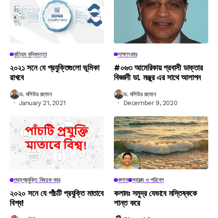
কৃত্রিম বুদ্ধিমত্তা
সাক্ষাৎকার
২০২১ সনে যে প্রযুক্তিগুলো ভূমিকা
#০৬৩ আমেরিকায় প্রবাসী ডাক্তার
রাখবে
বিজ্ঞানী ডা. মঞ্জুর এর সাথে আলাপন
ড. মশিউর রহমান
ড. মশিউর রহমান
January 21, 2021
December 9, 2020
তথ্যপ্রযুক্তি বিষয়ক খবর
কলাম
স্বাস্থ্য ও পরিবেশ
২০২০ সনে যে পাঁচটি প্রযুক্তি মাতাবে
কলামঃ সমুদ্র যেভাবে মস্তিষ্ককে
বিশ্ব!
শান্ত করে